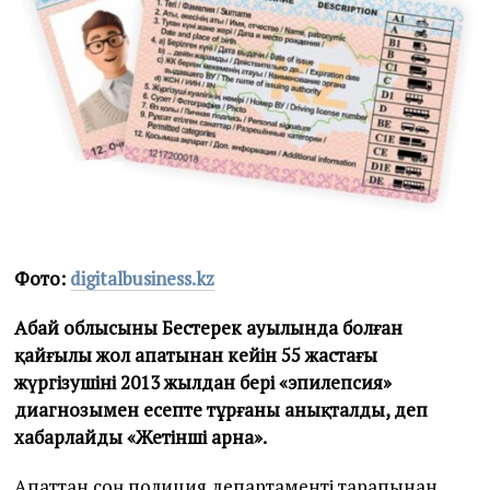
5
Фото:
digitalbusiness.kz
Абай облысының Бестерек ауылында болған
қайғылы жол апатынан кейін 55 жастағы
жүргізушінің 2013 жылдан бері «эпилепсия»
диагнозымен есепте тұрғаны анықталды, деп
хабарлайды «Жетінші арна».
Апаттан соң полиция департаменті тарапынан