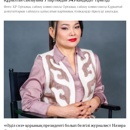
Фото: ҚР Орталық сайлау комиссиясы Орталық сайлау комиссиясы Құрылтай
депутаттарын сайлауға қатысатын партиялық тізімдерді тіркеуді аяқтады.
«Әділ сөз» қорының президенті болып белгілі журналист Нәзира