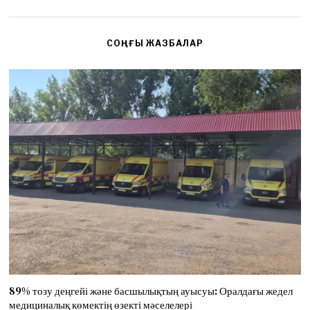
СОҢҒЫ ЖАЗБАЛАР
89% тозу деңгейі және басшылықтың ауысуы: Оралдағы жедел
медициналық көмектің өзекті мәселелері