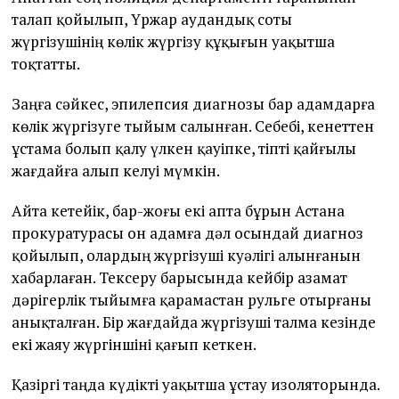
талап қойылып, Үржар аудандық соты
жүргізушінің көлік жүргізу құқығын уақытша
тоқтатты.
Заңға сәйкес, эпилепсия диагнозы бар адамдарға
көлік жүргізуге тыйым салынған. Себебі, кенеттен
ұстама болып қалу үлкен қауіпке, тіпті қайғылы
жағдайға алып келуі мүмкін.
Айта кетейік, бар-жоғы екі апта бұрын Астана
прокуратурасы он адамға дәл осындай диагноз
қойылып, олардың жүргізуші куәлігі алынғанын
хабарлаған. Тексеру барысында кейбір азамат
дәрігерлік тыйымға қарамастан рульге отырғаны
анықталған. Бір жағдайда жүргізуші талма кезінде
екі жаяу жүргіншіні қағып кеткен.
Қазіргі таңда күдікті уақытша ұстау изоляторында.