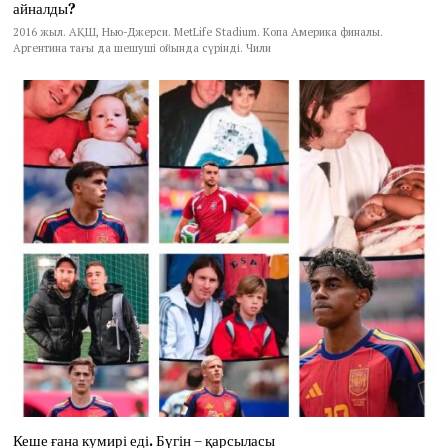
айналды?
2016 жыл. АҚШ, Нью-Джерси. MetLife Stadium. Копа Америка финалы.
Аргентина тағы да шешуші ойында сүрінді. Чили
Кеше ғана кумирі еді. Бүгін – қарсыласы