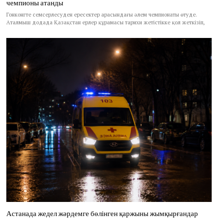
чемпионы атанды
Гонконгте семсерлесуден ересектер арасындағы әлем чемпионаты өтуде.
Аталмыш додада Қазақстан ерлер құрамасы тарихи жетістікке қол жеткізіп,
Астанада жедел жәрдемге бөлінген қаржыны жымқырғандар