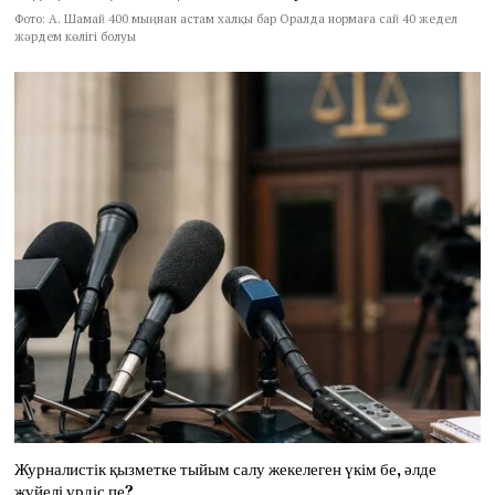
Фото: А. Шамай 400 мыңнан астам халқы бар Оралда нормаға сай 40 жедел
жәрдем көлігі болуы
Журналистік қызметке тыйым салу жекелеген үкім бе, әлде
жүйелі үрдіс пе?