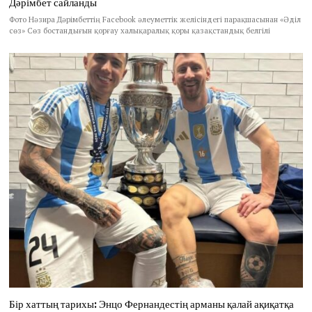
Дәрімбет сайланды
Фото Нәзира Дәрімбеттің Facebook әлеуметтік желісіндегі парақшасынан «Әділ
сөз» Сөз бостандығын қорғау халықаралық қоры қазақстандық белгілі
Бір хаттың тарихы: Энцо Фернандестің арманы қалай ақиқатқа