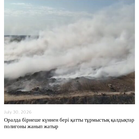
t
4
,
2
0
2
6
July 30, 2026
Оралда бірнеше күннен бері қатты тұрмыстық қалдықтар
полигоны жанып жатыр