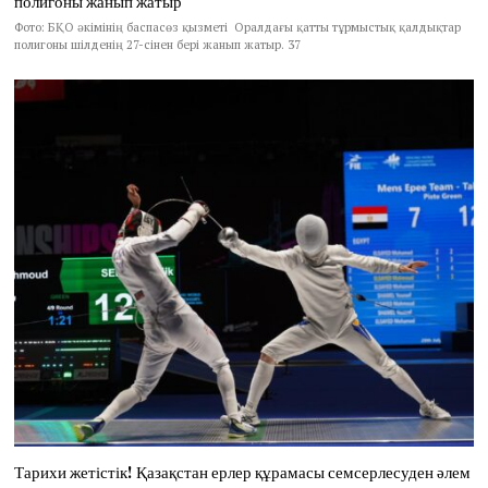
полигоны жанып жатыр
Фото: БҚО әкімінің баспасөз қызметі Оралдағы қатты тұрмыстық қалдықтар
полигоны шілденің 27-сінен бері жанып жатыр. 37
Тарихи жетістік! Қазақстан ерлер құрамасы семсерлесуден әлем