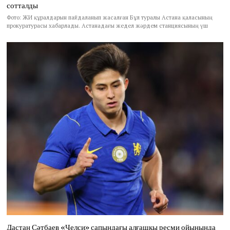
сотталды
Фото: ЖИ құралдарын пайдаланып жасалған Бұл туралы Астана қаласының
прокуратурасы хабарлады. Астанадағы жедел жәрдем станциясының үш
Дастан Сәтбаев «Челси» сапындағы алғашқы ресми ойынында