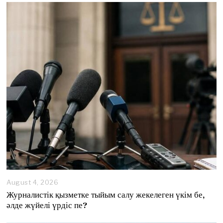
August 4, 2026
A
u
Журналистік қызметке тыйым салу жекелеген үкім бе,
g
әлде жүйелі үрдіс пе?
u
s