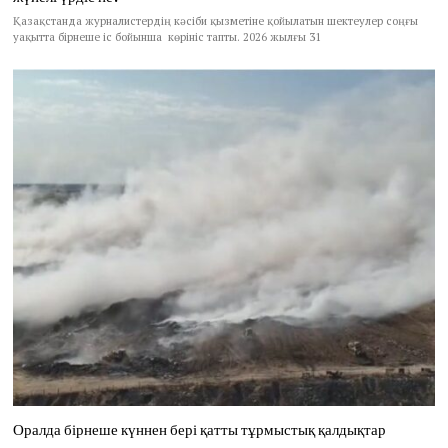
Қазақстанда журналистердің кәсіби қызметіне қойылатын шектеулер соңғы
уақытта бірнеше іс бойынша көрініс тапты. 2026 жылғы 31
Оралда бірнеше күннен бері қатты тұрмыстық қалдықтар