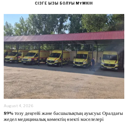
CІЗГЕ ҚЫЗЫҚ БОЛУЫ МҮМКІН
August 4, 2026
89% тозу деңгейі және басшылықтың ауысуы: Оралдағы
жедел медициналық көмектің өзекті мәселелері