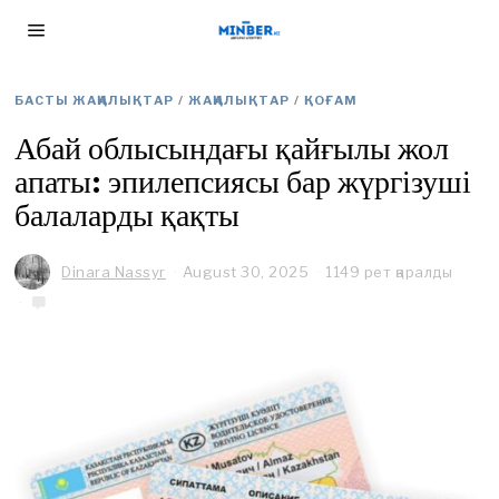
БАСТЫ ЖАҢАЛЫҚТАР
/
ЖАҢАЛЫҚТАР
/
ҚОҒАМ
Абай облысындағы қайғылы жол
апаты: эпилепсиясы бар жүргізуші
балаларды қақты
Dinara Nassyr
August 30, 2025
A
1149 рет қаралды
u
g
u
s
t
3
0
,
2
0
2