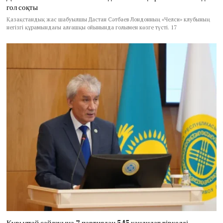
гол соқты
Қазақстандық жас шабуылшы Дастан Сәтбаев Лондонның «Челси» клубының
негізгі құрамындағы алғашқы ойынында голымен көзге түсті. 17
Құрылтай сайлауына 7 партиядан 545 кандидат тіркелді