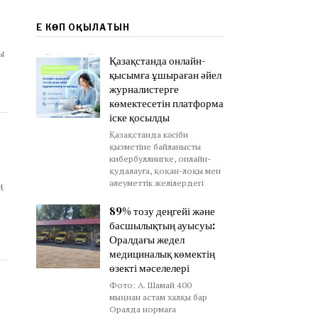
в
ЕҢ КӨП ОҚЫЛАТЫН
ы
Қазақстанда онлайн-
қысымға ұшыраған әйел
журналистерге
көмектесетін платформа
іске қосылды
Қазақстанда кәсіби
қызметіне байланысты
кибербуллингке, онлайн-
қудалауға, қоқан-лоқы мен
әлеуметтік желілердегі
ң
89% тозу деңгейі және
басшылықтың ауысуы:
Оралдағы жедел
медициналық көмектің
өзекті мәселелері
Фото: А. Шамай 400
мыңнан астам халқы бар
Оралда нормаға