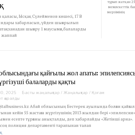
қ
тұрып жатқан 25
мемлекеттік ба
мерзімінің
 қаласы, Ысқақ Сүлейменов көшесі, 17 В
ындары хабарласып, үйден шығарылып
тақханадан шығару 1 маусымға,балаларды
р жаппай
облысындағы қайғылы жол апаты: эпилепсияс
үргізуші балаларды қақты
30, 2025
A
Басты жаңалықтар
/
Жаңалықтар
/
Қоғам
u
ет қаралды
g
gitalbusiness.kz Абай облысының Бестерек ауылында болған қайғы
u
ынан кейін 55 жастағы жүргізушінің 2013 жылдан бері «эпилепсия
s
ымен есепте тұрғаны анықталды, деп хабарлайды «Жетінші арна».
t
 соң полиция департаменті тарапынан талап
3
0
қ