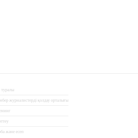
з туралы
нбер журналистерді қолдау орталығы
енинг
рттеу
ба және есеп