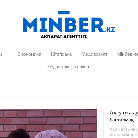
м
Экономика
Кітапхана
Медиасауат
Мінбер м
Редакциялық саясат
Ақсуатта дү
басталмақ
Азаматтық ж
Жаңалықтар
/