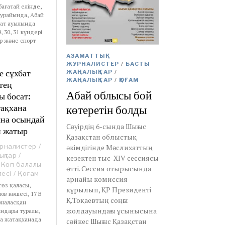
бағатай елінде,
аурайында, Абай
ат ауылында
 30, 31 күндері
р және спорт
АЗАМАТТЫҚ
ЖУРНАЛИСТЕР
/
БАСТЫ
е сұхбат
ЖАҢАЛЫҚТАР
/
ЖАҢАЛЫҚТАР
/
ҚОҒАМ
тең
Абай облысы бой
ы босат:
тақхана
көтеретін болды
на осындай
Сәуірдің 6-сында Шығыс
п жатыр
Қазақстан облыстық
урналистер
/
әкімдігінде Мәслихаттың
ықтар
/
кезектен тыс XIV сессиясы
Көп балалы
өтті. Сессия отырысында
есі
/
Қоғам
арнайы комиссия
гөз қаласы,
құрылып, ҚР Президенті
в көшесі, 17 В
Қ.Тоқаевтың соңғы
наласқан
жолдауындағы ұсынысына
ындары туралы,
да жатақханада
сәйкес Шығыс Қазақстан