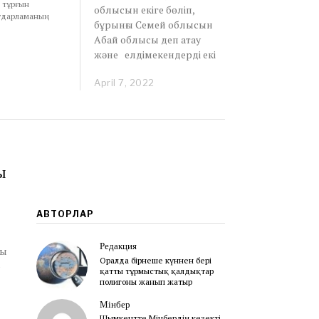
 тұрғын
облысын екіге бөліп,
ғдарламаның
бұрынғы Семей облысын
Абай облысы деп атау
және елдімекендерді екі
April 7, 2022
A
p
r
i
l
7
,
ы
2
0
2
2
АВТОРЛАР
Редакция
лы
Оралда бірнеше күннен бері
»
қатты тұрмыстық қалдықтар
полигоны жанып жатыр
Мінбер
Шымкентте Мінбердің кезекті