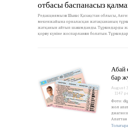
отбасы баспанасыз қалма
1
4
,
Редакциямызға Шығыс Қазақстан облысы, Аягөз
2
мекенжайына орналасқан жатақхананың тұрғ
0
жатқанын айтып шағымданды. Тұрғындарды жа
2
қорғау күніне жоспарланған болатын. Тұрғында
2
Абай 
бар ж
August 
1147 р
Фото: di
жол апат
диагноз
Апаттан
Толығыра