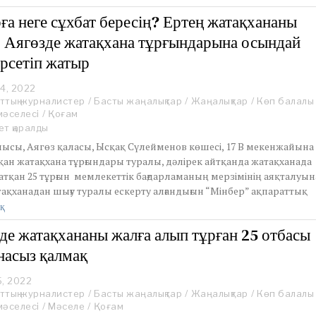
,
2
ға неге сұхбат бересің? Ертең жатақхананы
0
: Аягөзде жатақхана тұрғындарына осындай
2
5
өрсетіп жатыр
4, 2022
A
ттық журналистер
u
/
Басты жаңалықтар
/
Жаңалықтар
/
Көп балалы
мәселесі
g
/
Қоғам
u
ет қаралды
s
лысы, Аягөз қаласы, Ысқақ Сүлейменов көшесі, 17 В мекенжайына
t
қан жатақхана тұрғындары туралы, дәлірек айтқанда жатақханада
1
тқан 25 тұрғын мемлекеттік бағдарламаның мерзімінің аяқталуын
4
ақханадан шығу туралы ескерту алғандығын “Мінбер” ақпараттық
,
2
қ
0
2
де жатақхананы жалға алып тұрған 25 отбасы
2
насыз қалмақ
5, 2022
A
ттық журналистер
u
/
Басты жаңалықтар
/
Жаңалықтар
/
Көп балалы
мәселесі
g
/
Мәселе
/
Қоғам