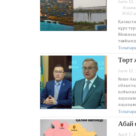
June 13,
Азама
3062 р
Қазақста
құру тур
Мемлеке
тағайын
Толығыра
Төрт 
June 12,
Кеше Ақ
облыста
қойылды
лауазым
лауазым
Толығыра
Абай 
April 7, 