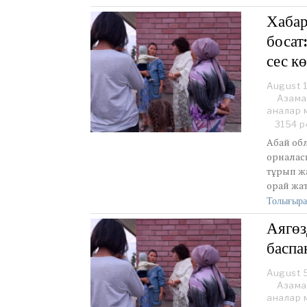
Хабар
босат
сес к
August 1
Азама
аналар 
3154 р
Абай об
орналас
тұрып жа
орай жат
Толығыра
Аягөз
баспа
August 
Азама
аналар 