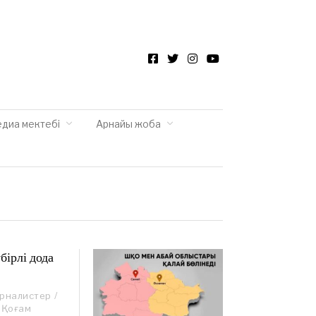
Facebook
Twitter
Instagram
YouTube
едиа мектебі
Арнайы жоба
бірлі дода
урналистер
/
Қоғам