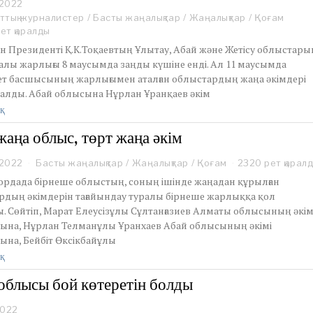
 2022
J
u
ттық журналистер
/
Басты жаңалықтар
/
Жаңалықтар
/
Қоғам
n
ет қаралды
e
н Президенті Қ.К.Тоқаевтың Ұлытау, Абай және Жетісу облыстары
1
алы жарлығы 8 маусымда заңды күшіне енді. Ал 11 маусымда
5
т басшысының жарлығымен аталған облыстардың жаңа әкімдері
,
2
далды. Абай облысына Нұрлан Ұранқаев әкім
0
қ
2
2
жаңа облыс, төрт жаңа әкім
 2022
J
Басты жаңалықтар
/
Жаңалықтар
/
Қоғам
2320 рет қарал
u
ордада бірнеше облыстың, соның ішінде жаңадан құрылған
n
рдың әкімдерін тағайындау туралы бірнеше жарлыққа қол
e
. Сөйтіп, Марат Елеусізұлы Сұлтанғазиев Алматы облысының әкім
1
ына, Нұрлан Телманұлы Ұранхаев Абай облысының әкімі
2
,
ына, Бейбіт Өксікбайұлы
2
қ
0
2
облысы бой көтеретін болды
2
2022
A