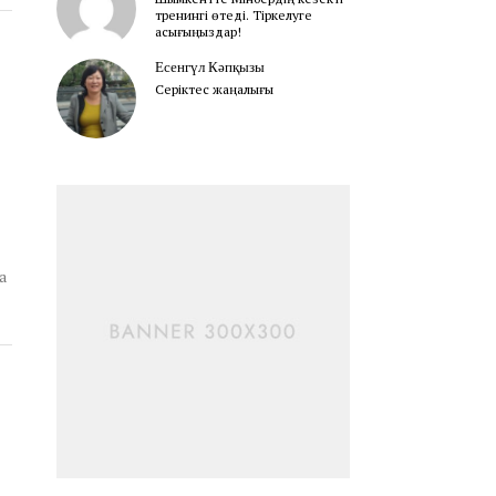
тренингі өтеді. Тіркелуге
асығыңыздар!
Есенгүл Кәпқызы
Серіктес жаңалығы
а