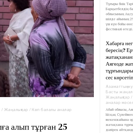
Тұғыры биік Тар
Барқытбелдің б
облысының Ақсу
шілде айының 29,
үш күн бойы өне
фестивалі өтеді.
Хабарға нег
бересің? Ер
жатақханан
Аягөзде жа
тұрғындары
сес көрсеті
Азаматтық ж
Басты жаңал
Жаңалықтар
/
аналар мәсел
Абай облысы, Ая
р
/
Жаңалықтар
/
Көп балалы аналар
Ысқақ Сүлеймено
мекенжайына ор
ға алып тұрған 25
жатақхана тұрғ
дәлірек айтқан