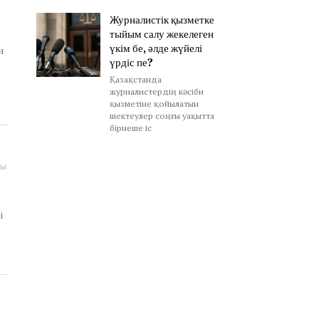
Журналистік қызметке
тыйым салу жекелеген
үкім бе, әлде жүйелі
н
үрдіс пе?
Қазақстанда
журналистердің кәсіби
қызметіне қойылатын
шектеулер соңғы уақытта
бірнеше іс
ды
і