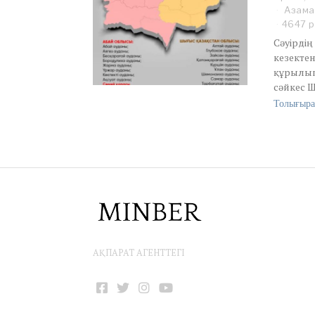
Азама
4647 р
Сәуірдің
кезекте
құрылып
сәйкес Ш
Толығыра
АҚПАРАТ АГЕНТТЕГІ
Facebook
Twitter
Instagram
YouTube