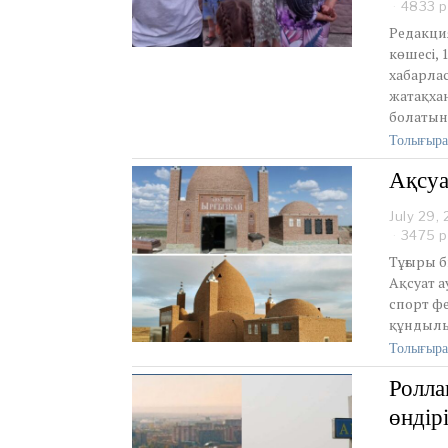
4833 р
Редакци
көшесі,
хабарла
жатақхан
болатын
Толығыра
Ақсуа
July 29,
3475 р
Тұғыры б
Ақсуат а
спорт фе
құндылы
Толығыра
Ролла
өндір