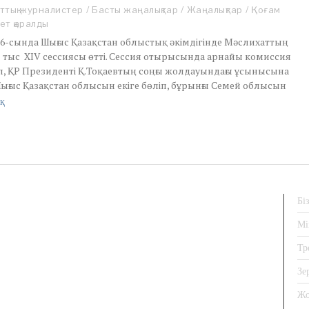
p
ттық журналистер
/
Басты жаңалықтар
/
Жаңалықтар
/
Қоғам
r
ет қаралды
i
 6-сында Шығыс Қазақстан облыстық әкімдігінде Мәслихаттың
l
н тыс XIV сессиясы өтті. Сессия отырысында арнайы комиссия
7
, ҚР Президенті Қ.Тоқаевтың соңғы жолдауындағы ұсынысына
,
2
ығыс Қазақстан облысын екіге бөліп, бұрынғы Семей облысын
0
қ
2
2
Бі
Мі
Тр
Зе
Жо