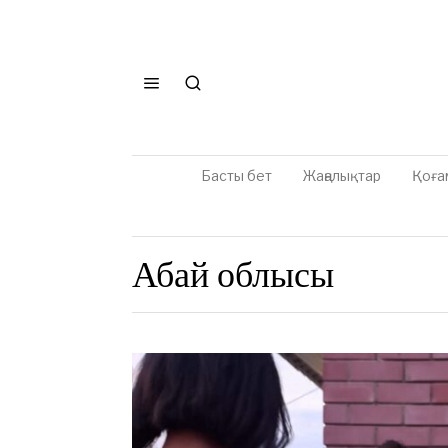
Басты бет
Жаңалықтар
Қоға
Абай облысы