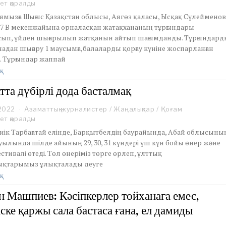
u
ет қаралды
s
ямызға Шығыс Қазақстан облысы, Аягөз қаласы, Ысқақ Сүлеймено
t
 17 В мекенжайына орналасқан жатақхананың тұрғындары
1
сып, үйден шығарылып жатқанын айтып шағымданды. Тұрғындард
4
адан шығару 1 маусымға,балаларды қорғау күніне жоспарланған
,
2
. Тұрғындар жаппай
0
қ
2
2
тта дүбірлі дода басталмақ
 2022
J
Азаматтық журналистер
/
Жаңалықтар
/
Қоғам
u
ет қаралды
l
иік Тарбағатай елінде, Барқытбелдің баурайында, Абай облысыны
y
уылында шілде айының 29, 30, 31 күндері үш күн бойы өнер және
2
стивалі өтеді. Төл өнеріміз төрге өрлеп, ұлттық
9
қтарымыз ұлықталады деуге
,
2
қ
0
2
н Машпиев: Кәсіпкерлер тойханаға емес,
2
іске қаржы сала бастаса ғана, ел дамиды