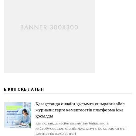
ЕҢ КӨП ОҚЫЛАТЫН
Қазақстанда онлайн-қысымға ұшыраған әйел
журналистерге көмектесетін платформа іске
қосылды
Қазақстанда кәсіби қызметіне байланысты
кибербуллингке, онлайн-қудалауға, қоқан-лоқы мен
әлеуметтік желілердегі