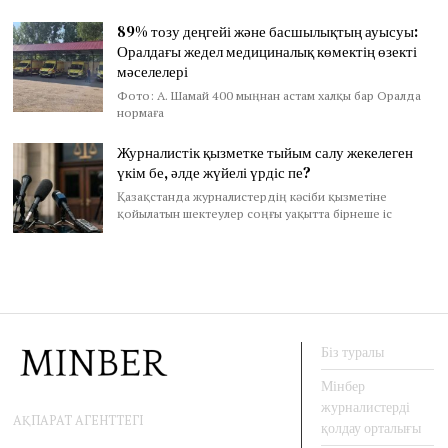
89% тозу деңгейі және басшылықтың ауысуы:
Оралдағы жедел медициналық көмектің өзекті
мәселелері
Фото: А. Шамай 400 мыңнан астам халқы бар Оралда
нормаға
Журналистік қызметке тыйым салу жекелеген
үкім бе, әлде жүйелі үрдіс пе?
Қазақстанда журналистердің кәсіби қызметіне
қойылатын шектеулер соңғы уақытта бірнеше іс
Біз туралы
Мінбер
журналистерді
АҚПАРАТ АГЕНТТЕГІ
қолдау орталығы