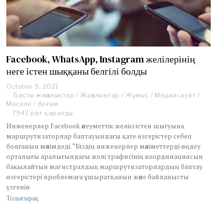
Facebook, WhatsApp, Instagram желілерінің
неге істен шыққаны белгілі болды
October 5, 2021
O
Басты жаңалықтар
c
/
Жаңалықтар
/
Жұмыс
/
Медиасауат
/
Мәселе
/
Қоғам
t
o
7942 рет қаралды
b
Инженерлер Facebook әлеуметтік желісі істен шығуына
e
маршрутизаторлар баптауындағы қате өзгерістер себеп
r
болғанын мәлімдеді. “Біздің инженерлер мәліметтерді өңдеу
5
орталығы аралығындағы желі трафигінің координациясын
,
2
бақылайтын магистралдық маршрутизаторлардың баптау
0
өзгерістері проблемаға ұшыратқанын және байланысты
2
үзгенін
1
Толығырақ