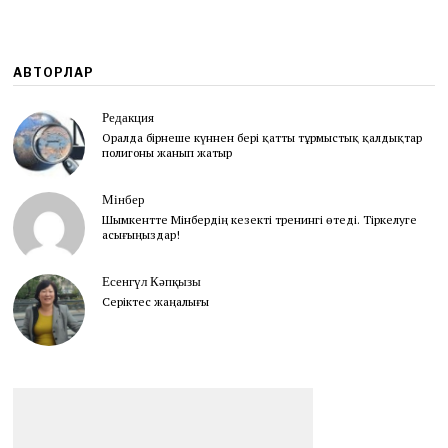
АВТОРЛАР
Редакция
Оралда бірнеше күннен бері қатты тұрмыстық қалдықтар
полигоны жанып жатыр
Мінбер
Шымкентте Мінбердің кезекті тренингі өтеді. Тіркелуге
асығыңыздар!
Есенгүл Кәпқызы
Серіктес жаңалығы