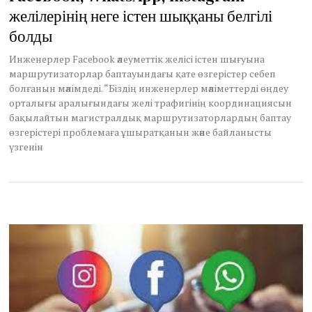
желілерінің неге істен шыққаны белгілі
e
r
болды
5
,
Инженерлер Facebook әлеуметтік желісі істен шығуына
2
маршрутизаторлар баптауындағы қате өзгерістер себеп
0
2
болғанын мәлімдеді. “Біздің инженерлер мәліметтерді өңдеу
1
орталығы аралығындағы желі трафигінің координациясын
бақылайтын магистралдық маршрутизаторлардың баптау
өзгерістері проблемаға ұшыратқанын және байланысты
үзгенін