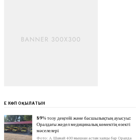
ЕҢ КӨП ОҚЫЛАТЫН
89% тозу деңгейі және басшылықтың ауысуы:
Оралдағы жедел медициналық көмектің өзекті
мәселелері
Фото: А. Шамай 400 мыңнан астам халқы бар Оралда