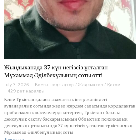
Жындыханада 37 күн негізсіз ұсталған
Мұхаммад Әділбекұлының соты өтті
July 3, 2026
J
Басты жаңалықтар
/
Жаңалықтар
/
Қоғам
u
429 рет қаралды
l
Кеше Түркістан қаласы азаматтық істер жөніндегі
y
ауданаралық сотында жедел жәрдем саласында қордаланған
1
проблемалық мәселелерді көтерген, Түркістан облысы
4
денсаулық сақтау басқармасының Облыстық психикалық
,
2
денсаулық орталығында 37 күн негізсіз ұсталған түркістандық
0
Мұхаммад Әділбекұлының соты
2
Толығырақ