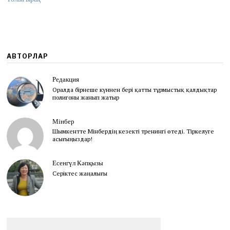
6
АВТОРЛАР
Редакция
Оралда бірнеше күннен бері қатты тұрмыстық қалдықтар
полигоны жанып жатыр
Мінбер
Шымкентте Мінбердің кезекті тренингі өтеді. Тіркелуге
асығыңыздар!
Есенгүл Кәпқызы
Серіктес жаңалығы