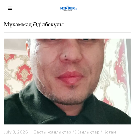
Мұхаммад Әділбекұлы
July 3, 2026
J
Басты жаңалықтар
/
Жаңалықтар
/
Қоғам