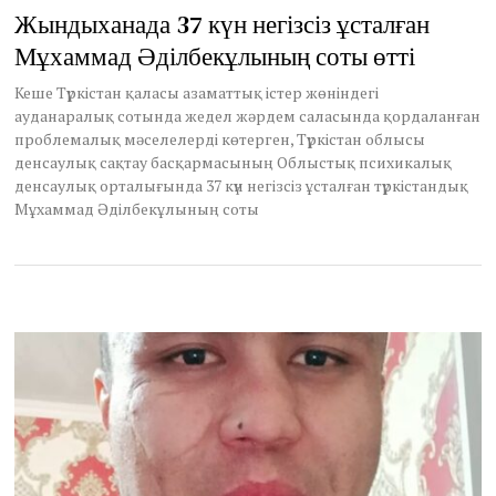
u
Жындыханада 37 күн негізсіз ұсталған
l
Мұхаммад Әділбекұлының соты өтті
y
1
4
Кеше Түркістан қаласы азаматтық істер жөніндегі
,
ауданаралық сотында жедел жәрдем саласында қордаланған
2
проблемалық мәселелерді көтерген, Түркістан облысы
0
денсаулық сақтау басқармасының Облыстық психикалық
2
денсаулық орталығында 37 күн негізсіз ұсталған түркістандық
6
Мұхаммад Әділбекұлының соты