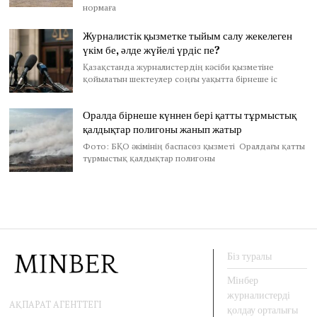
нормаға
Журналистік қызметке тыйым салу жекелеген
үкім бе, әлде жүйелі үрдіс пе?
Қазақстанда журналистердің кәсіби қызметіне
қойылатын шектеулер соңғы уақытта бірнеше іс
Оралда бірнеше күннен бері қатты тұрмыстық
қалдықтар полигоны жанып жатыр
Фото: БҚО әкімінің баспасөз қызметі Оралдағы қатты
тұрмыстық қалдықтар полигоны
Біз туралы
Мінбер
журналистерді
АҚПАРАТ АГЕНТТЕГІ
қолдау орталығы