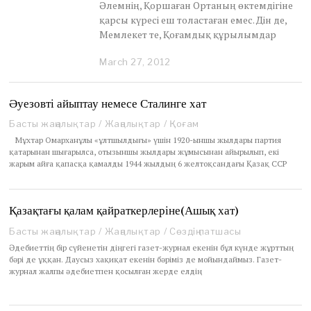
Әлемнің, Қоршаған Ортаның өктемдігіне
қарсы күресі еш толастаған емес. Дін де,
Мемлекет те, Қоғамдық құрылымдар
March 27, 2012
M
a
r
c
Әуезовті айыптау немесе Сталинге хат
h
Басты жаңалықтар
/
Жаңалықтар
/
Қоғам
2
6
Мұхтар Омарханұлы «ұлтшылдығы» үшін 1920-ыншы жылдары партия
,
қатарынан шығарылса, отызыншы жылдары жұмысынан айырылып, екі
2
жарым айға қапасқа қамалды 1944 жылдың 6 желтоқсандағы Қазақ ССР
0
1
2
Қазақтағы қалам қайраткерлеріне(Ашық хат)
Басты жаңалықтар
/
Жаңалықтар
/
Сөздің патшасы
Әдебиеттің бір сүйенетін діңгегі газет-журнал екенін бұл күнде жұрттың
бәрі де ұққан. Даусыз хақиқат екенін бәріміз де мойындаймыз. Газет-
журнал жалпы әдебиетпен қосылған жерде елдің