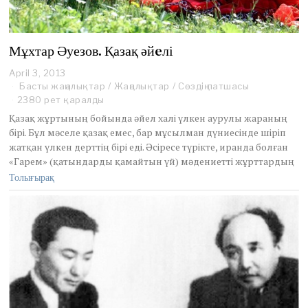
Мұхтар Әуезов. Қазақ әйeлі
April 3, 2013
Басты жаңалықтар
/
Жаңалықтар
/
Сөздің патшасы
2380 рет қаралды
Қазақ жұртының бойында әйел халі үлкен аурулы жараның
бірі. Бұл мәселе қазақ емес, бар мұсылман дүниесінде шіріп
жатқан үлкен дерттің бірі еді. Әсіресе түрікте, иранда болған
«Гарем» (қатындарды қамайтын үй) мәдениетті жұрттардың
Толығырақ