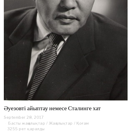
Әуезовті айыптау немесе Сталинге хат
September 28, 2017
Басты жаңалықтар
/
Жаңалықтар
/
Қоғам
3255 рет қаралды