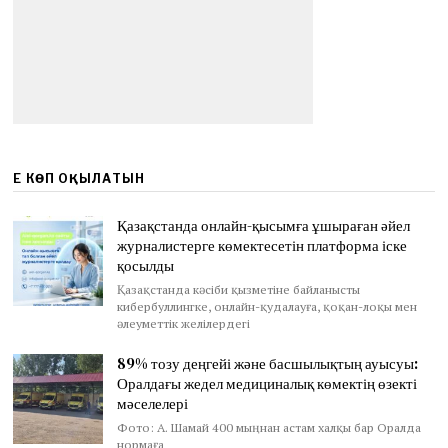
ЕҢ КӨП ОҚЫЛАТЫН
Қазақстанда онлайн-қысымға ұшыраған әйел
журналистерге көмектесетін платформа іске
қосылды
Қазақстанда кәсіби қызметіне байланысты
кибербуллингке, онлайн-қудалауға, қоқан-лоқы мен
әлеуметтік желілердегі
89% тозу деңгейі және басшылықтың ауысуы:
Оралдағы жедел медициналық көмектің өзекті
мәселелері
Фото: А. Шамай 400 мыңнан астам халқы бар Оралда
нормаға