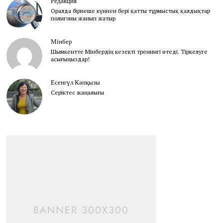
Редакция
Оралда бірнеше күннен бері қатты тұрмыстық қалдықтар
полигоны жанып жатыр
Мінбер
Шымкентте Мінбердің кезекті тренингі өтеді. Тіркелуге
асығыңыздар!
Есенгүл Кәпқызы
Серіктес жаңалығы