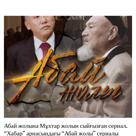
Абай жолына Мұхтар жолын сыйғызған сериал.
“Хабар” арнасындағы “Абай жолы” сериалы