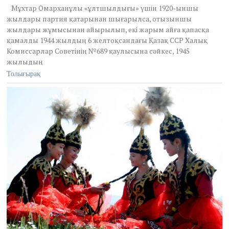
Мұхтар Омарханұлы «ұлтшылдығы» үшін 1920-ыншы
жылдары партия қатарынан шығарылса, отызыншы
жылдары жұмысынан айырылып, екі жарым айға қапасқа
қамалды 1944 жылдың 6 желтоқсандағы Қазақ ССР Халық
Комиссарлар Советінің №689 қаулысына сәйкес, 1945
жылыдың
Толығырақ