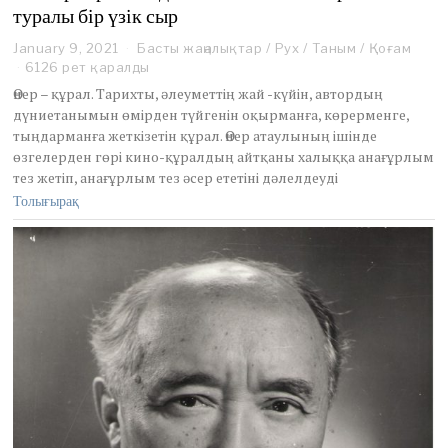
туралы бір үзік сыр
January 9, 2021
J
Басты жаңалықтар
/
Рух
/
Таным
/
Қоғам
a
6126 рет қаралды
n
Өнер – құрал. Тарихты, әлеуметтің жай -күйін, автордың
u
дүниетанымын өмірден түйгенін оқырманға, көрерменге,
a
тыңдарманға жеткізетін құрал. Өнер атаулының ішінде
r
өзгелерден гөрі кино-құралдың айтқаны халыққа анағұрлым
y
9
тез жетіп, анағұрлым тез әсер ететіні дәлелдеуді
,
Толығырақ
2
0
2
1