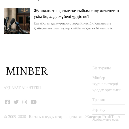
Журналистік қызметке тыйым салу жекелеген
үкім бе, әлде жүйелі үрдіс пе?
Қазақстанда журналистердің кәсіби қызметіне
қойылатын шектеулер соңғы уақытта бірнеше іс
Біз туралы
Мінбер
журналистерді
АҚПАРАТ АГЕНТТЕГІ
қолдау орталығы
Тренинг
Facebook
Twitter
Instagram
YouTube
Зерттеу
© 2009-2020 - Барлық құқықтар сақталған. Жасаған
ProfiTech
Жоба және есеп