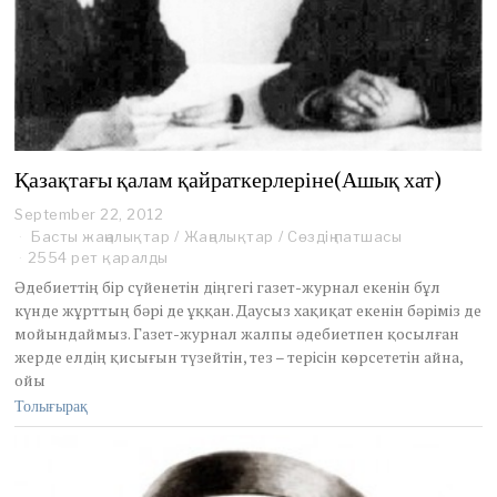
Қазақтағы қалам қайраткерлеріне(Ашық хат)
September 22, 2012
S
e
Басты жаңалықтар
/
Жаңалықтар
/
Сөздің патшасы
p
2554 рет қаралды
t
Әдебиеттің бір сүйенетін діңгегі газет-журнал екенін бұл
e
күнде жұрттың бәрі де ұққан. Даусыз хақиқат екенін бәріміз де
m
мойындаймыз. Газет-журнал жалпы әдебиетпен қосылған
b
e
жерде елдің қисығын түзейтін, тез – терісін көрсететін айна,
r
ойы
2
Толығырақ
0
,
2
0
1