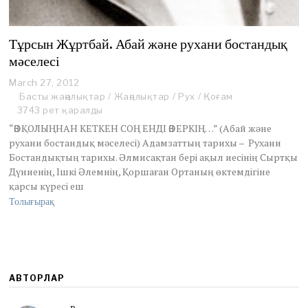
Тұрсын Жұртбай. Абай және рухани бостандық
мәселесі
March 27, 2012
M
a
Басты жаңалықтар
/
Жаңалықтар
/
Рух
/
Қоғам
r
3743 рет қаралды
c
“ӨЗ ҚОЛЫҢНАН КЕТКЕН СОҢ ЕНДІ ӨЗ ЕРКІҢ…” (Абай және
h
рухани бостандық мәселесі) Адамзаттың тарихы – Рухани
2
Бостандықтың тарихы. Әлмисақтан бері ақыл иесінің Сыртқы
6
,
Дүниенің, Ішкі Әлемнің, Қоршаған Ортаның өктемдігіне
2
қарсы күресі еш
0
Толығырақ
1
2
АВТОРЛАР