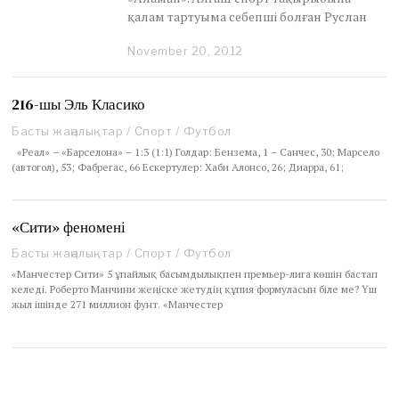
қалам тартуыма себепші болған Руслан
November 20, 2012
N
o
v
e
216-шы Эль Класико
m
Басты жаңалықтар
/
Спорт
/
Футбол
b
e
«Реал» – «Барселона» – 1:3 (1:1) Голдар: Бензема, 1 – Санчес, 30; Марсело
r
(автогол), 53; Фабрегас, 66 Ескертулер: Хаби Алонсо, 26; Диарра, 61;
2
0
,
«Сити» феномені
2
0
Басты жаңалықтар
/
Спорт
/
Футбол
1
«Манчестер Сити» 5 ұпайлық басымдылықпен премьер-лига көшін бастап
2
келеді. Роберто Манчини жеңіске жетудің құпия формуласын біле ме? Үш
жыл ішінде 271 миллион фунт. «Манчестер