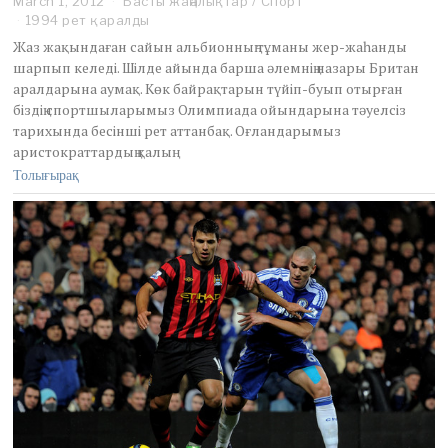
March 1, 2012
M
Басты жаңалықтар
/
Спорт
a
1994 рет қаралды
r
Жаз жақындаған сайын альбионның тұманы жер-жаһанды
c
шарпып келеді. Шілде айында барша әлемнің назары Британ
h
аралдарына аумақ. Көк байрақтарын түйіп-буып отырған
1
біздің спортшыларымыз Олимпиада ойындарына тәуелсіз
,
2
тарихында бесінші рет аттанбақ. Оғландарымыз
0
аристократтардың қалың
1
Толығырақ
2