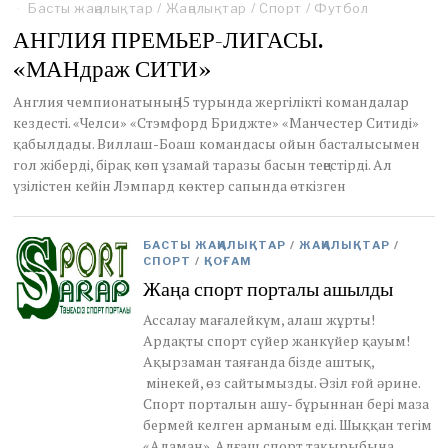
e
Басты жаңалықтар
/
Жаңалықтар
/
Спорт
/
Футбол
c
АНГЛИЯ ПРЕМЬЕР-ЛИГАСЫ.
e
m
«МАНдраж СИТИ»
b
e
Англия чемпионатының 15 турында жергілікті командалар
r
кездесті. «Челси» «Стэмфорд Бриджте» «Манчестер Ситиді»
1
қабылдады. Виллаш-Боаш командасы ойын басталысымен
3
гол жіберді, бірақ көп ұзамай таразы басын теңестірді. Ал
,
үзілістен кейін Лэмпард көктер сапында өткізген
2
0
1
1
БАСТЫ ЖАҢАЛЫҚТАР
/
ЖАҢАЛЫҚТАР
/
СПОРТ
/
ҚОҒАМ
Жаңа спорт порталы ашылды
Ассалау мағалейкүм, алаш жұрты!
Ардақты спорт сүйер жанкүйер қауым!
Ақырзаман таяғанда бізде аштық,
мінекей, өз сайтымызды. Әзіл ғой әрине.
Спорт порталын ашу- бұрыннан бері маза
бермей келген арманым еді. Шыққан тегім
«Аламан». Алғаш спорт тақырыбына