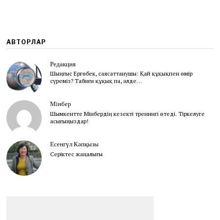
2
0
1
1
АВТОРЛАР
Редакция
Шыңғыс Ергөбек, cаясаттанушы: Қай құқықпен өмір
сүреміз? Табиғи құқық па, әлде…
Мінбер
Шымкентте Мінбердің кезекті тренингі өтеді. Тіркелуге
асығыңыздар!
Есенгүл Кәпқызы
Серіктес жаңалығы