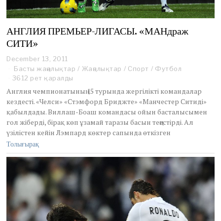
АНГЛИЯ ПРЕМЬЕР-ЛИГАСЫ. «МАНдраж
СИТИ»
December 13, 2011
D
e
Басты жаңалықтар
/
Жаңалықтар
/
Спорт
/
Футбол
c
3612 рет қаралды
e
Англия чемпионатының 15 турында жергілікті командалар
m
кездесті. «Челси» «Стэмфорд Бриджте» «Манчестер Ситиді»
b
қабылдады. Виллаш-Боаш командасы ойын басталысымен
e
r
гол жіберді, бірақ көп ұзамай таразы басын теңестірді. Ал
1
үзілістен кейін Лэмпард көктер сапында өткізген
3
Толығырақ
,
2
0
1
1