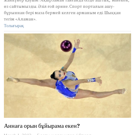
b
өз сайтымызды. Әзіл ғой әрине. Спорт порталын ашу-
e
r
бұрыннан бері маза бермей келген арманым еді. Шыққан
2
тегім «Аламан».
0
Толығырақ
,
2
0
1
2
Аннаға орын бұйырама екен?