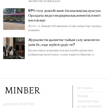
әлеуметтік желілердегі
89% тозу деңгейі және басшылықтың ауысуы:
Оралдағы жедел медициналық көмектің өзекті
мәселелері
Фото: А. Шамай 400 мыңнан астам халқы бар Оралда
нормаға
Журналистік қызметке тыйым салу жекелеген
үкім бе, әлде жүйелі үрдіс пе?
Қазақстанда журналистердің кәсіби қызметіне
қойылатын шектеулер соңғы уақытта бірнеше іс
Біз туралы
Мінбер
журналистерді
АҚПАРАТ АГЕНТТЕГІ
қолдау орталығы