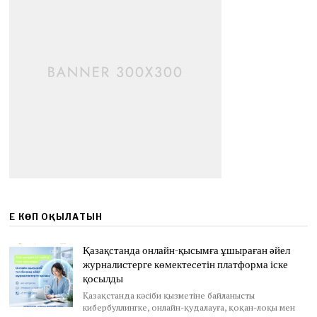
ЕҢ КӨП ОҚЫЛАТЫН
Қазақстанда онлайн-қысымға ұшыраған әйел
журналистерге көмектесетін платформа іске
қосылды
Қазақстанда кәсіби қызметіне байланысты
кибербуллингке, онлайн-қудалауға, қоқан-лоқы мен