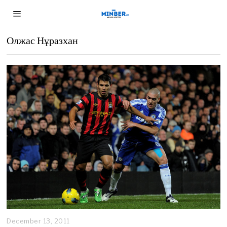
Олжас Нұразхан
December 13, 2011
D