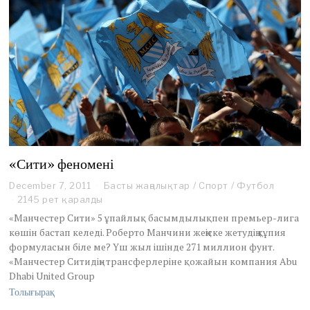
0
1
1
«Сити» феномені
December 7, 2011
D
Басты жаңалықтар
/
Спорт
/
Футбол
e
2145 рет қаралды
c
«Манчестер Сити» 5 ұпайлық басымдылықпен премьер-лига
e
көшін бастап келеді. Роберто Манчини жеңіске жетудің құпия
m
формуласын біле ме? Үш жыл ішінде 271 миллион фунт.
b
«Манчестер Ситидің» трансферлеріне қожайын компания Abu
e
r
Dhabi United Group
7
Толығырақ
,