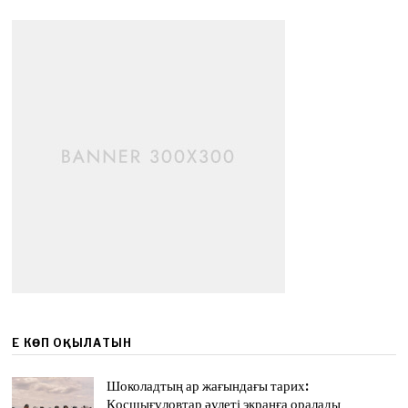
ЕҢ КӨП ОҚЫЛАТЫН
Шоколадтың ар жағындағы тарих:
Қосшығұловтар әулеті экранға оралады