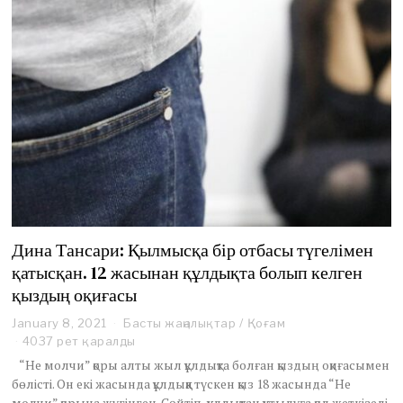
Дина Тансари: Қылмысқа бір отбасы түгелімен
қатысқан. 12 жасынан құлдықта болып келген
қыздың оқиғасы
January 8, 2021
J
Басты жаңалықтар
/
Қоғам
a
4037 рет қаралды
n
“Не молчи” қоры алты жыл құлдықта болған қыздың оқиғасымен
u
бөлісті. Он екі жасында құлдыққа түскен қыз 18 жасында “Не
a
молчи” қорына жүгінген. Сөйтіп құлдықтан құтылуға қол жеткізеді.