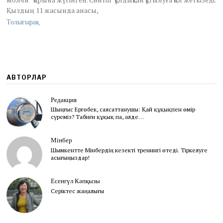
r
Қыздың 11 жасында анасы,
y
9
Толығырақ
,
2
0
2
1
АВТОРЛАР
Редакция
Шыңғыс Ергөбек, cаясаттанушы: Қай құқықпен өмір
сүреміз? Табиғи құқық па, әлде…
Мінбер
Шымкентте Мінбердің кезекті тренингі өтеді. Тіркелуге
асығыңыздар!
Есенгүл Кәпқызы
Серіктес жаңалығы