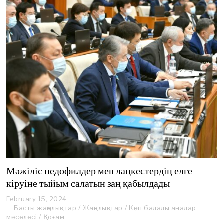
Мәжіліс педофилдер мен лаңкестердің елге
кіруіне тыйым салатын заң қабылдады
February 15, 2024
Басты жаңалықтар
/
Жаңалықтар
/
Көп балалы аналар
мәселесі
/
Қоғам