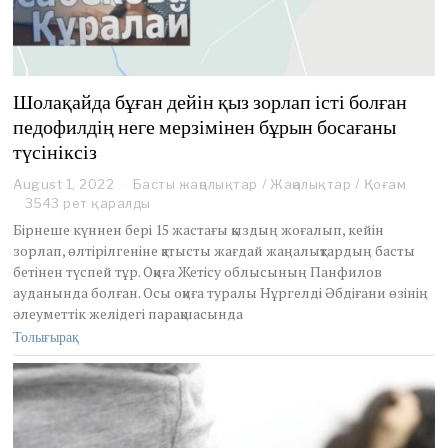
Шолақайда бұған дейін қыз зорлап істі болған
педофилдің неге мерзімінен бұрын босағаны
түсініксіз
August 1, 2022
A
Басты жаңалықтар
/
Жаңалықтар
/
Қоғам
u
3543 рет қаралды
g
Бірнеше күннен бері 15 жастағы қыздың жоғалып, кейін
u
зорлап, өлтірілгеніне қатысты жағдай жаңалықтардың басты
s
бетінен түспей тұр. Оқиға Жетісу облысының Панфилов
t
ауданында болған. Осы оқиға туралы Нұргелді Әбдіғани өзінің
1
,
әлеуметтік желідегі парақшасында
2
Толығырақ
0
2
2