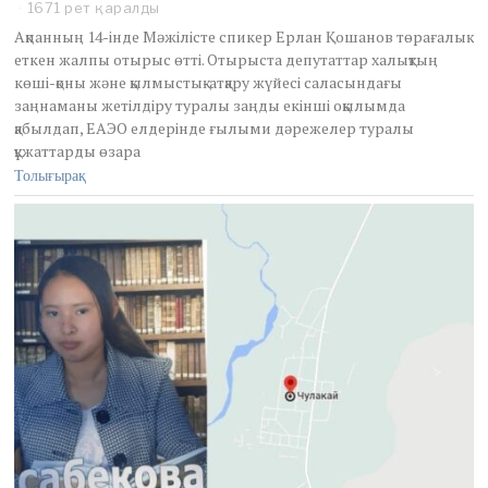
1671 рет қаралды
Ақпанның 14-інде Мәжілісте спикер Ерлан Қошанов төрағалық
еткен жалпы отырыс өтті. Отырыста депутаттар халықтың
көші-қоны және қылмыстық-атқару жүйесі саласындағы
заңнаманы жетілдіру туралы заңды екінші оқылымда
қабылдап, ЕАЭО елдерінде ғылыми дәрежелер туралы
құжаттарды өзара
Толығырақ