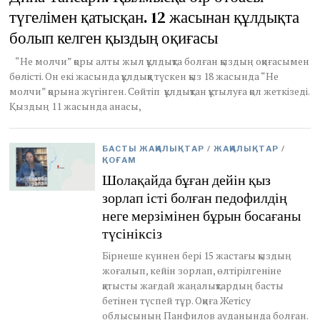
түгелімен қатысқан. 12 жасынан құлдықта
u
a
болып келген қыздың оқиғасы
r
y
“Не молчи” қоры алты жыл құлдықта болған қыздың оқиғасымен
9
бөлісті. Он екі жасында құлдыққа түскен қыз 18 жасында “Не
,
2
молчи” қорына жүгінген. Сөйтіп құлдықтан құтылуға қол жеткізеді.
0
Қыздың 11 жасында анасы,
2
1
БАСТЫ ЖАҢАЛЫҚТАР
/
ЖАҢАЛЫҚТАР
/
ҚОҒАМ
Шолақайда бұған дейін қыз
зорлап істі болған педофилдің
неге мерзімінен бұрын босағаны
түсініксіз
Бірнеше күннен бері 15 жастағы қыздың
жоғалып, кейін зорлап, өлтірілгеніне
қатысты жағдай жаңалықтардың басты
бетінен түспей тұр. Оқиға Жетісу
облысының Панфилов ауданында болған.