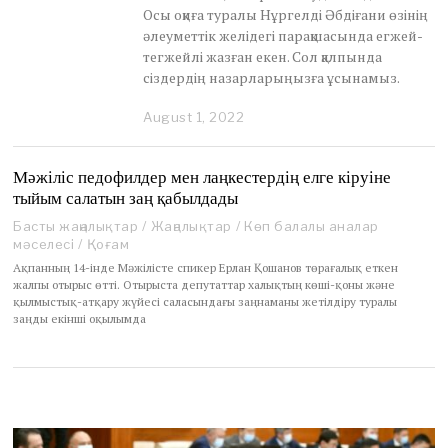
Осы оқиға туралы Нұргелді Әбдіғани өзінің
әлеуметтік желідегі парақшасында егжей-
тегжейлі жазған екен. Сол қалпында
сіздердің назарларыңызға ұсынамыз.
August 1, 2022
A
u
g
u
Мәжіліс педофилдер мен лаңкестердің елге кіруіне
s
тыйым салатын заң қабылдады
t
1
Басты жаңалықтар
/
Жаңалықтар
/
Көп балалы аналар
,
мәселесі
/
Қоғам
2
Ақпанның 14-інде Мәжілісте спикер Ерлан Қошанов төрағалық еткен
0
жалпы отырыс өтті. Отырыста депутаттар халықтың көші-қоны және
2
қылмыстық-атқару жүйесі саласындағы заңнаманы жетілдіру туралы
2
заңды екінші оқылымда