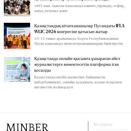
1895 жыл. Ақмола қаласында кәмпит, пірәндік, зефир,
халуа, печенье және
Қазақстандық кітапханашылар Пусандағы IFLA
WLIC 2026 конгресіне қатысып жатыр
10–13 тамыз аралығында Корея Республикасының
Пусан қаласында әлем кітапханашыларын біріктіретін
Қазақстанда онлайн-қысымға ұшыраған әйел
журналистерге көмектесетін платформа іске
қосылды
Қазақстанда кәсіби қызметіне байланысты
кибербуллингке, онлайн-қудалауға, қоқан-лоқы мен
әлеуметтік желілердегі
Біз туралы