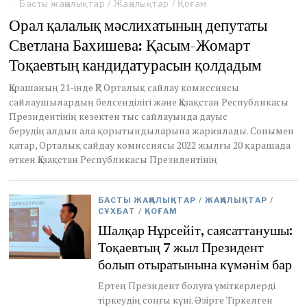
Басты жаңалықтар
/
Жаңалықтар
/
Қоғам
Орал қалалық мәслихатының депутаты
Светлана Бахишева: Қасым-Жомарт
Тоқаевтың кандидатурасын қолдадым
Қарашаның 21-інде ҚР Орталық сайлау комиссиясы
сайлаушылардың белсенділігі және Қазақстан Республикасы
Президентінің кезектен тыс сайлауында дауыс
берудің алдын ала қорытындыларына жариялады. Сонымен
қатар, Орталық сайдау комиссиясы 2022 жылғы 20 қарашада
өткен Қазақстан Республикасы Президентінің
БАСТЫ ЖАҢАЛЫҚТАР
/
ЖАҢАЛЫҚТАР
/
СҰХБАТ
/
ҚОҒАМ
Шалқар Нұрсейіт, саясаттанушы:
Тоқаевтың 7 жыл Президент
болып отыратынына күмәнім бар
Ертең Президент болуға үміткерлерді
тіркеудің соңғы күні. Әзірге Тіркелген