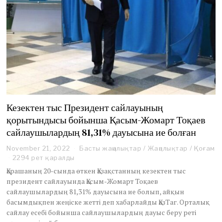
Кезектен тыс Президент сайлауының
қорытындысы бойынша Қасым-Жомарт Тоқаев
сайлаушылардың 81,31% дауысына ие болған
November 21, 2022
Басты жаңалықтар
/
Жаңалықтар
/
Қоғам
2294 рет қаралды
Қарашаның 20-сында өткен Қазақстанның кезектен тыс
президент сайлауында Қасым-Жомарт Тоқаев
сайлаушылардың 81,31% дауысына ие болып, айқын
басымдықпен жеңіске жетті деп хабарлайды ҚазТаг. Орталық
сайлау есебі бойынша сайлаушылардың дауыс беру реті