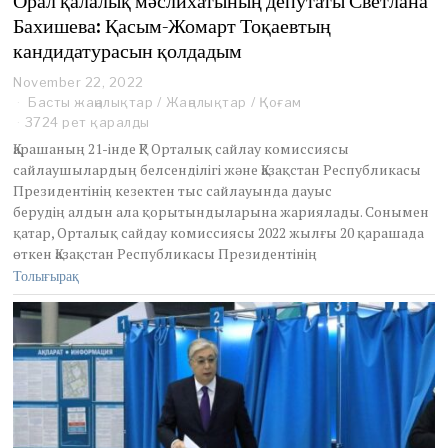
Орал қалалық мәслихатының депутаты Светлана
Бахишева: Қасым-Жомарт Тоқаевтың
кандидатурасын қолдадым
November 22, 2022
Басты жаңалықтар
/
Жаңалықтар
/
Қоғам
3724 рет қаралды
Қарашаның 21-інде ҚР Орталық сайлау комиссиясы
сайлаушылардың белсенділігі және Қазақстан Республикасы
Президентінің кезектен тыс сайлауында дауыс
берудің алдын ала қорытындыларына жариялады. Сонымен
қатар, Орталық сайдау комиссиясы 2022 жылғы 20 қарашада
өткен Қазақстан Республикасы Президентінің
Толығырақ