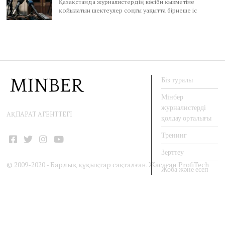
Қазақстанда журналистердің кәсіби қызметіне
қойылатын шектеулер соңғы уақытта бірнеше іс
Біз туралы
Мінбер
журналистерді
АҚПАРАТ АГЕНТТЕГІ
қолдау орталығы
Тренинг
Facebook
Twitter
Instagram
YouTube
Зерттеу
© 2009-2020 - Барлық құқықтар сақталған. Жасаған
ProfiTech
Жоба және есеп