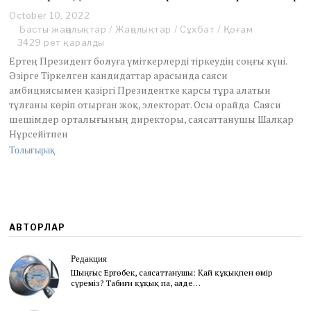
October 10, 2022
O
c
Басты жаңалықтар
/
Жаңалықтар
/
Сұхбат
/
Қоғам
t
3429 рет қаралды
o
Ертең Президент болуға үміткерлерді тіркеудің соңғы күні.
b
Әзірге Тіркелген кандидаттар арасында саяси
e
амбициясымен қазіргі Президентке қарсы тұра алатын
r
1
тұлғаны көріп отырған жоқ, электорат. Осы орайда Саяси
0
шешімдер орталығының директоры, саясаттанушы Шалқар
,
Нұрсейітпен
2
Толығырақ
0
2
2
АВТОРЛАР
Редакция
Шыңғыс Ергөбек, cаясаттанушы: Қай құқықпен өмір
сүреміз? Табиғи құқық па, әлде…