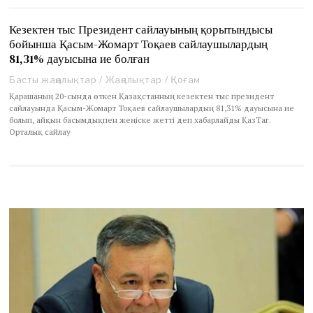
Кезектен тыс Президент сайлауының қорытындысы
бойынша Қасым-Жомарт Тоқаев сайлаушылардың
81,31% дауысына ие болған
Басты жаңалықтар
/
Жаңалықтар
/
Қоғам
Қарашаның 20-сында өткен Қазақстанның кезектен тыс президент
сайлауында Қасым-Жомарт Тоқаев сайлаушылардың 81,31% дауысына ие
болып, айқын басымдықпен жеңіске жетті деп хабарлайды ҚазТаг.
Орталық сайлау