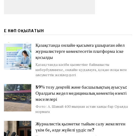
ЕҢ КӨП ОҚЫЛАТЫН
Қазақстанда онлайн-қысымға ұшыраған әйел
журналистерге көмектесетін платформа іске
қосылды
Қазақстанда кәсіби қызметіне байланысты
кибербуллингке, онлайн-қудалауға, қоқан-лоқы мен
әлеуметтік желілердегі
89% тозу деңгейі және басшылықтың ауысуы:
Оралдағы жедел медициналық көмектің өзекті
мәселелері
Фото: А. Шамай 400 мыңнан астам халқы бар Оралда
нормаға
Журналистік қызметке тыйым салу жекелеген
үкім бе, әлде жүйелі үрдіс пе?