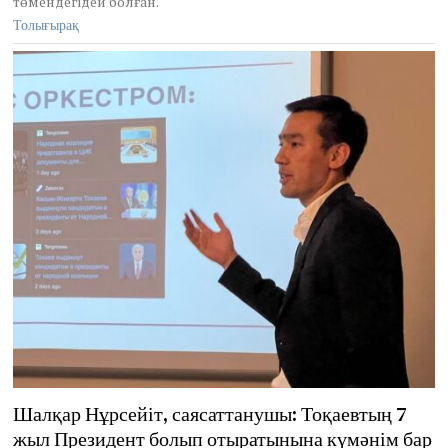
төмендегідей болған.
Толығырақ
Шалқар Нұрсейіт, саясаттанушы: Тоқаевтың 7
жыл Президент болып отыратынына күмәнім бар