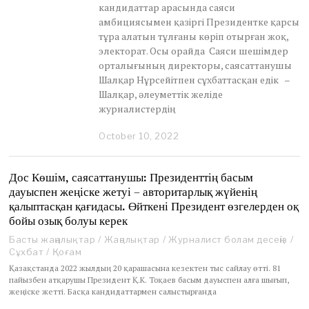
кандидаттар арасында саяси
амбициясымен қазіргі Президентке қарсы
тұра алатын тұлғаны көріп отырған жоқ,
электорат. Осы орайда Саяси шешімдер
орталығының директоры, саясаттанушы
Шалқар Нұрсейітпен сұхбаттасқан едік –
Шалқар, әлеуметтік желіде
журналистердің
October 10, 2022
O
c
t
o
Дос Көшім, саясаттанушы: Президенттің басым
b
дауыспен жеңіске жетуі – авторитарлық жүйенің
e
қалыптасқан қағидасы. Өйткені Президент өзгелерден оқ
r
бойы озық болуы керек
1
0
Басты жаңалықтар
/
Жаңалықтар
/
Журналист болам десеңіз
/
,
Сұхбат
/
Қоғам
2
Қазақстанда 2022 жылдың 20 қарашасына кезектен тыс сайлау өтті. 81
0
пайызбен атқарушы Президент Қ.К. Тоқаев басым дауыспен алға шығып,
2
жеңіске жетті. Басқа кандидаттармен салыстырғанда
2