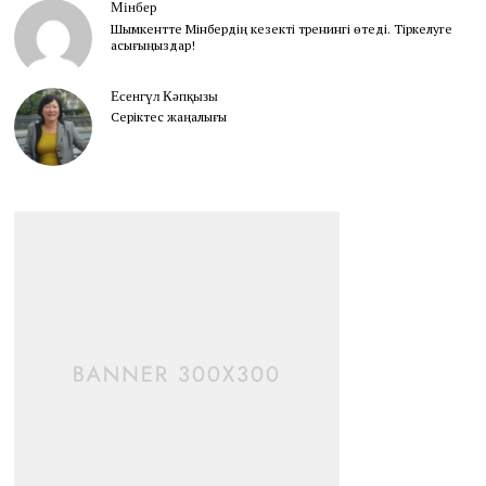
Мінбер
Шымкентте Мінбердің кезекті тренингі өтеді. Тіркелуге
асығыңыздар!
Есенгүл Кәпқызы
Серіктес жаңалығы