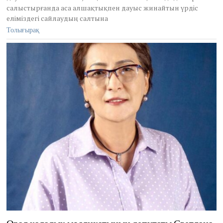
салыстырғанда аса алшақтықпен дауыс жинайтын үрдіс
2
5
еліміздегі сайлаудың салтына
,
Толығырақ
2
0
2
2