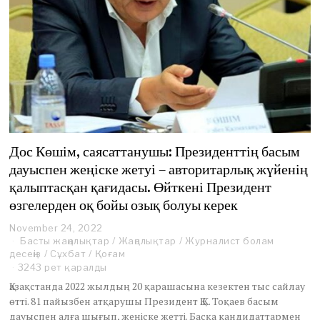
Дос Көшім, саясаттанушы: Президенттің басым
дауыспен жеңіске жетуі – авторитарлық жүйенің
қалыптасқан қағидасы. Өйткені Президент
өзгелерден оқ бойы озық болуы керек
November 24, 2022
N
Басты жаңалықтар
o
/
Жаңалықтар
/
Журналист болам
десеңіз
/
Сұхбат
/
Қоғам
v
e
3243 рет қаралды
m
Қазақстанда 2022 жылдың 20 қарашасына кезектен тыс сайлау
b
өтті. 81 пайызбен атқарушы Президент Қ.К. Тоқаев басым
e
дауыспен алға шығып, жеңіске жетті. Басқа кандидаттармен
r