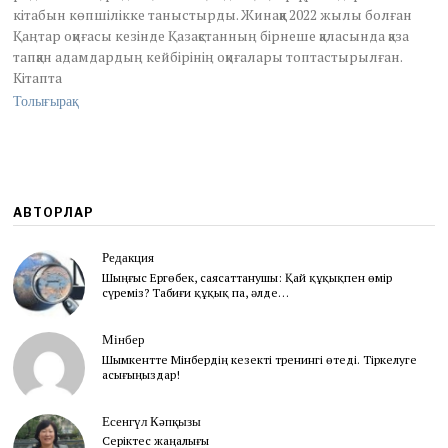
кітабын көпшілікке таныстырды. Жинаққа 2022 жылы болған
Қаңтар оқиғасы кезінде Қазақстанның бірнеше қаласында қаза
тапқан адамдардың кейбірінің оқиғалары топтастырылған.
Кітапта
Толығырақ
АВТОРЛАР
Редакция
Шыңғыс Ергөбек, cаясаттанушы: Қай құқықпен өмір
сүреміз? Табиғи құқық па, әлде…
Мінбер
Шымкентте Мінбердің кезекті тренингі өтеді. Тіркелуге
асығыңыздар!
Есенгүл Кәпқызы
Серіктес жаңалығы