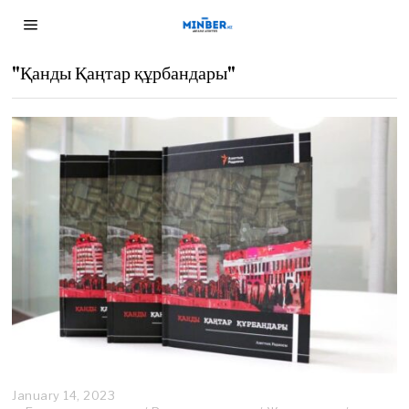
"Қанды Қаңтар құрбандары"
January 14, 2023