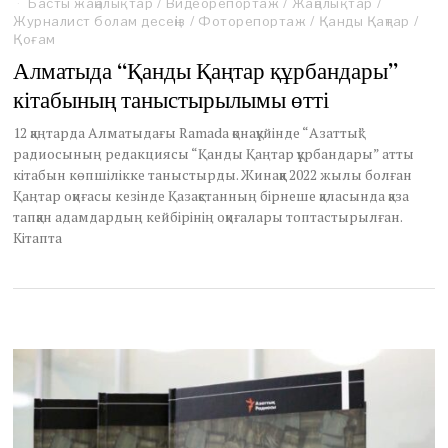
Басты жаңалықтар
/
Видеорепортаж
/
Жаңалықтар
/
Журналист болам десеңіз
/
Фоторепортаж
/
Қанды Қаңтар
/
Қоғам
Алматыда “Қанды Қаңтар құрбандары”
кітабының таныстырылымы өтті
12 қаңтарда Алматыдағы Ramada қонақүйінде “Азаттық”
радиосының редакциясы “Қанды Қаңтар құрбандары” атты
кітабын көпшілікке таныстырды. Жинаққа 2022 жылы болған
Қаңтар оқиғасы кезінде Қазақстанның бірнеше қаласында қаза
тапқан адамдардың кейбірінің оқиғалары топтастырылған.
Кітапта