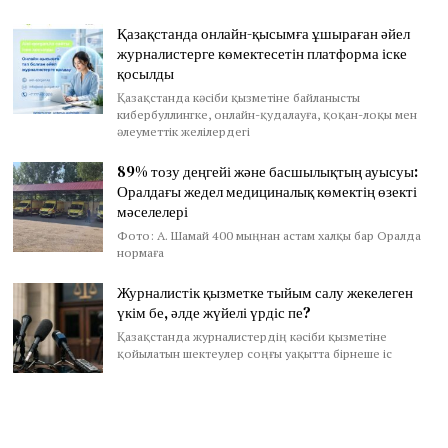
Қазақстанда онлайн-қысымға ұшыраған әйел
журналистерге көмектесетін платформа іске
қосылды
Қазақстанда кәсіби қызметіне байланысты
кибербуллингке, онлайн-қудалауға, қоқан-лоқы мен
әлеуметтік желілердегі
89% тозу деңгейі және басшылықтың ауысуы:
Оралдағы жедел медициналық көмектің өзекті
мәселелері
Фото: А. Шамай 400 мыңнан астам халқы бар Оралда
нормаға
Журналистік қызметке тыйым салу жекелеген
үкім бе, әлде жүйелі үрдіс пе?
Қазақстанда журналистердің кәсіби қызметіне
қойылатын шектеулер соңғы уақытта бірнеше іс