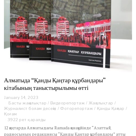
Алматыда “Қанды Қаңтар құрбандары”
кітабының таныстырылымы өтті
January 14, 2023
Басты жаңалықтар
/
Видеорепортаж
/
Жаңалықтар
/
Журналист болам десеңіз
/
Фоторепортаж
/
Қанды Қаңтар
/
Қоғам
3922 рет қаралды
12 қаңтарда Алматыдағы Ramada қонақүйінде “Азаттық”
радиосының редакциясы “Қанды Қаңтар құрбандары” атты