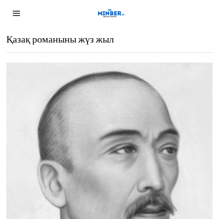
Қазақ романыны жүз жыл