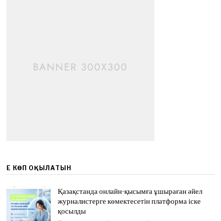
ЕҢ КӨП ОҚЫЛАТЫН
Қазақстанда онлайн-қысымға ұшыраған әйел
журналистерге көмектесетін платформа іске
қосылды