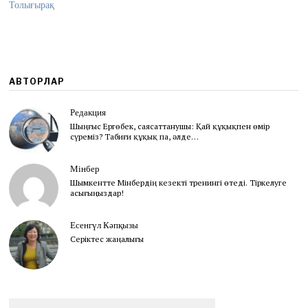
Толығырақ
1
3
АВТОРЛАР
Редакция
Шыңғыс Ергөбек, cаясаттанушы: Қай құқықпен өмір
сүреміз? Табиғи құқық па, әлде…
Мінбер
Шымкентте Мінбердің кезекті тренингі өтеді. Тіркелуге
асығыңыздар!
Есенгүл Кәпқызы
Серіктес жаңалығы