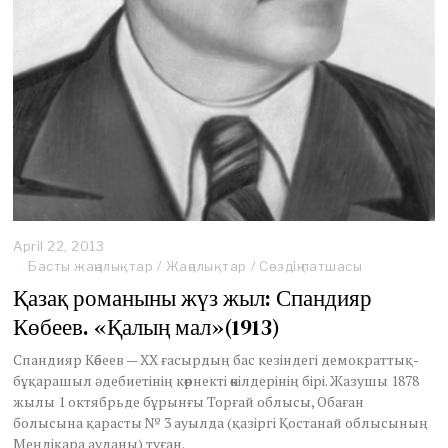
April 22, 2013
A
p
Басты жаңалықтар
/
Жаңалықтар
/
Сөздің патшасы
r
Қазақ романыны жүз жыл: Спандияр
i
l
Көбеев. «Қалың мал»(1913)
1
9
Спандияр Көбеев — XX ғасырдың бас кезіндегі демократтық-
,
бұқарашыл әдебиетінің көрнекті өкілдерінің бірі. Жазушы 1878
2
жылы 1 октябрьде бұрынғы Торғай облысы, Обаған
0
болысына қарасты № 3 ауылда (қазіргі Қостанай облысының
1
Меңдіқара ауданы) туған.
3