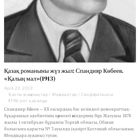
Қазақ романыны жүз жыл: Спандияр Көбеев.
«Қалың мал»(1913)
April 22, 2013
A
p
Басты жаңалықтар
/
Жаңалықтар
/
Сөздің патшасы
r
4796 рет қаралды
i
Спандияр Көбеев — XX ғасырдың бас кезіндегі демократтық-
l
бұқарашыл әдебиетінің көрнекті өкілдерінің бірі. Жазушы 1878
1
жылы 1 октябрьде бұрынғы Торғай облысы, Обаған
9
,
болысына қарасты № 3 ауылда (қазіргі Қостанай облысының
2
Меңдіқара ауданы) туған.
0