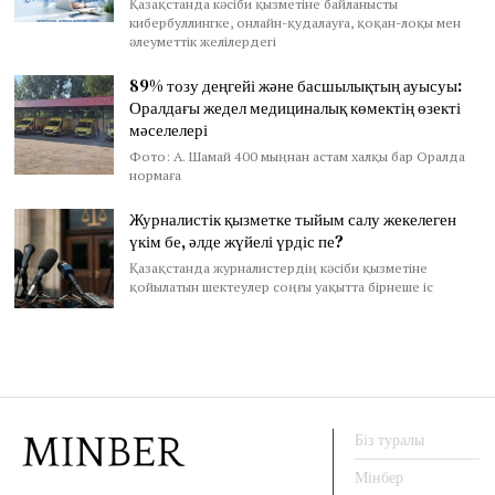
Қазақстанда кәсіби қызметіне байланысты
кибербуллингке, онлайн-қудалауға, қоқан-лоқы мен
әлеуметтік желілердегі
89% тозу деңгейі және басшылықтың ауысуы:
Оралдағы жедел медициналық көмектің өзекті
мәселелері
Фото: А. Шамай 400 мыңнан астам халқы бар Оралда
нормаға
Журналистік қызметке тыйым салу жекелеген
үкім бе, әлде жүйелі үрдіс пе?
Қазақстанда журналистердің кәсіби қызметіне
қойылатын шектеулер соңғы уақытта бірнеше іс
Біз туралы
Мінбер