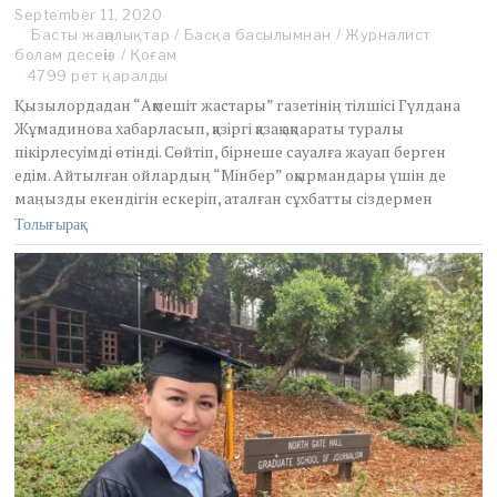
September 11, 2020
S
Басты жаңалықтар
e
/
Басқа басылымнан
/
Журналист
болам десеңіз
/
Қоғам
p
t
4799 рет қаралды
e
Қызылордадан “Ақмешіт жастары” газетінің тілшісі Гүлдана
m
Жұмадинова хабарласып, қазіргі қазақ ақпараты туралы
b
пікірлесуімді өтінді. Сөйтіп, бірнеше сауалға жауап берген
e
едім. Айтылған ойлардың “Мінбер” оқырмандары үшін де
r
1
маңызды екендігін ескеріп, аталған сұхбатты сіздермен
1
Толығырақ
,
2
0
2
0