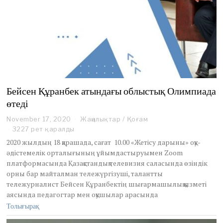
Бейсен Құранбек атындағы облыстық Олимпиада
өтеді
November 17, 2020
Жаңалықтар
/
Қоғам
3227 рет қаралды
2020 жылдың 18 қарашада, сағат 10.00 «Жетісу дарыны» оқу-
әдістемелік орталығының ұйымдастыруымен Zoom
платформасында Қазақстандық телевизия саласында өзіндік
орны бар майталман тележүргізуші, талантты
тележурналист Бейсен Құранбектің шығармашылық қызметі
аясында педагогтар мен оқушылар арасында
Толығырақ