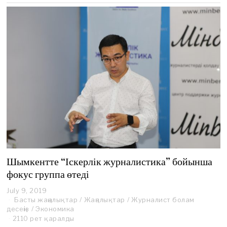
2
0
Шымкентте “Іскерлік журналистика” бойынша
фокус группа өтеді
July 9, 2019
Басты жаңалықтар
/
Жаңалықтар
/
Журналист болам
десеңіз
/
Экономика
2110 рет қаралды