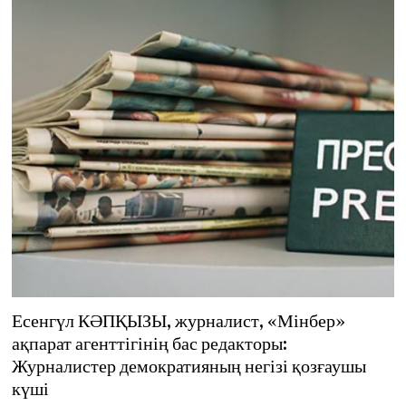
Есенгүл КӘПҚЫЗЫ, журналист, «Мінбер»
ақпарат агенттігінің бас редакторы:
Журналистер демократияның негізі қозғаушы
күші