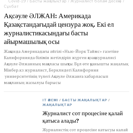
Covid-19
/
Басты жаңалықтар
e
/
Журналист болам десеңіз
/
Сұхбат
p
t
Ақсәуле ӘЛЖАН: Америкада
e
Қазақстандағыдай цензура жоқ. Екі ел
m
b
журналистикасындағы басты
e
r
айырмашылық осы
9
,
Жақында Америкадағы әйгілі «Нью-Йорк Таймс» газетіне
2
Калифорнияда білімін жетілдіріп жүрген қазақ журналисі
0
Ақсәуле Әлжанның мақаласы шықты. Бұл өте қуанышты жаңалық.
2
Мінбер.кз журналист, Берклидегі Калифорния
0
университетінің түлегі Ақсәуле Әлжанға хабарласып
мақаланың жазылуы барысы
IT ӘЛЕМІ
/
БАСТЫ ЖАҢАЛЫҚТАР
/
ЖАҢАЛЫҚТАР
Журналист сот процесіне қалай
қатыса алады?
Журналистің сот процесіне катысуы калай