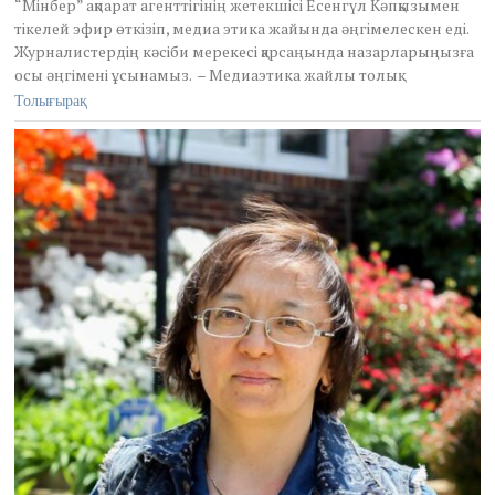
“Мінбер” ақпарат агенттігінің жетекшісі Есенгүл Кәпқызымен
,
тікелей эфир өткізіп, медиа этика жайында әңгімелескен еді.
2
Журналистердің кәсіби мерекесі қарсаңында назарларыңызға
0
2
осы әңгімені ұсынамыз. – Медиаэтика жайлы толық
3
Толығырақ