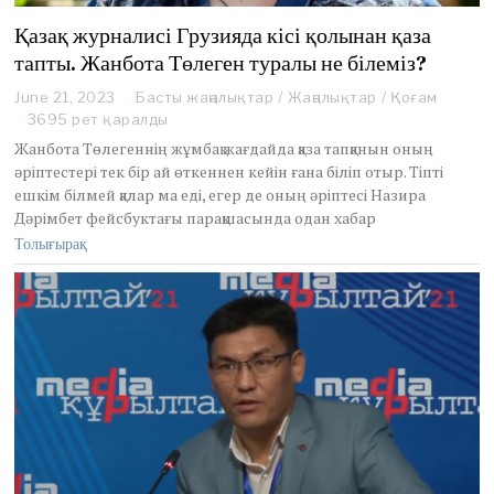
Қазақ журналисі Грузияда кісі қолынан қаза
тапты. Жанбота Төлеген туралы не білеміз?
June 21, 2023
J
Басты жаңалықтар
/
Жаңалықтар
/
Қоғам
u
3695 рет қаралды
n
Жанбота Төлегеннің жұмбақ жағдайда қаза тапқанын оның
e
әріптестері тек бір ай өткеннен кейін ғана біліп отыр. Тіпті
2
ешкім білмей қалар ма еді, егер де оның әріптесі Назира
2
Дәрімбет фейсбуктағы парақшасында одан хабар
,
2
Толығырақ
0
2
3