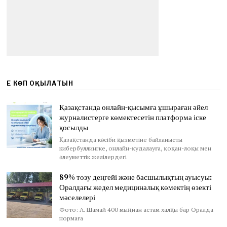
ЕҢ КӨП ОҚЫЛАТЫН
Қазақстанда онлайн-қысымға ұшыраған әйел
журналистерге көмектесетін платформа іске
қосылды
Қазақстанда кәсіби қызметіне байланысты
кибербуллингке, онлайн-қудалауға, қоқан-лоқы мен
әлеуметтік желілердегі
89% тозу деңгейі және басшылықтың ауысуы:
Оралдағы жедел медициналық көмектің өзекті
мәселелері
Фото: А. Шамай 400 мыңнан астам халқы бар Оралда
нормаға