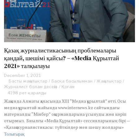
Қазақ журналистикасының проблемалары
қандай, шешімі қайсы? – «Media Құрылтай
2021» талқылауы
December 1, 2021
D
Басты жаңалықтар
e
/
Басқа басылымнан
/
Жаңалықтар
/
Журналист болам десеңіз
c
/
Қоғам
e
4198 рет қаралды
m
Жақында Алматы қаласында ХІІІ “Медиа құрылтай” өтті. Осы
b
медиа құрылтай жайында www.internews.kz cайтындағы
e
материалды “Мінбер” оқырмандарына ұсынуды жөн көріп
r
отырмыз. Биылғы «Media Құрылтай» сессияларының бірі —
1
,
«Қазақ журналистикасы: түйткілдер мен шешу жолдары»
2
Толығырақ
0