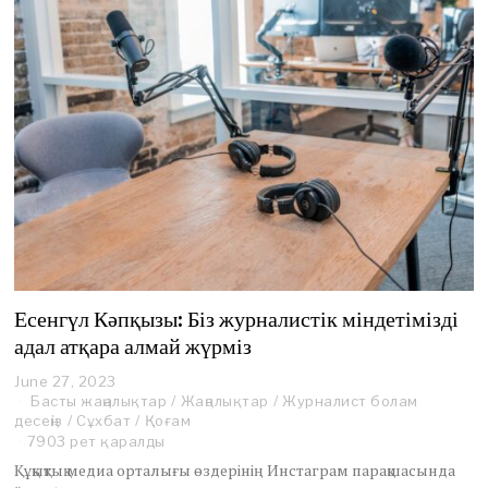
Есенгүл Кәпқызы: Біз журналистік міндетімізді
адал атқара алмай жүрміз
June 27, 2023
J
Басты жаңалықтар
u
/
Жаңалықтар
/
Журналист болам
десеңіз
/
Сұхбат
n
/
Қоғам
e
7903 рет қаралды
2
Құқықтық медиа орталығы өздерінің Инстаграм парақшасында
8