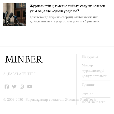
Журналистік қызметке тыйым салу жекелеген
үкім бе, әлде жүйелі үрдіс пе?
Қазақстанда журналистердің кәсіби қызметіне
қойылатын шектеулер соңғы уақытта бірнеше іс
Біз туралы
Мінбер
журналистерді
АҚПАРАТ АГЕНТТЕГІ
қолдау орталығы
Тренинг
Facebook
Twitter
Instagram
YouTube
Зерттеу
© 2009-2020 - Барлық құқықтар сақталған. Жасаған
ProfiTech
Жоба және есеп