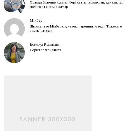
Оралда бірнеше күннен бері қатты тұрмыстық қалдықтар
полигоны жанып жатыр
Мінбер
Шымкентте Мінбердің кезекті тренингі өтеді. Тіркелуге
асығыңыздар!
Есенгүл Кәпқызы
Серіктес жаңалығы