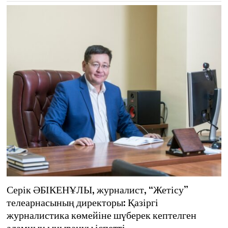
2
1
Серік ӘБІКЕНҰЛЫ, журналист, “Жетісу”
телеарнасының директоры: Қазіргі
журналистика көмейіне шүберек кептелген