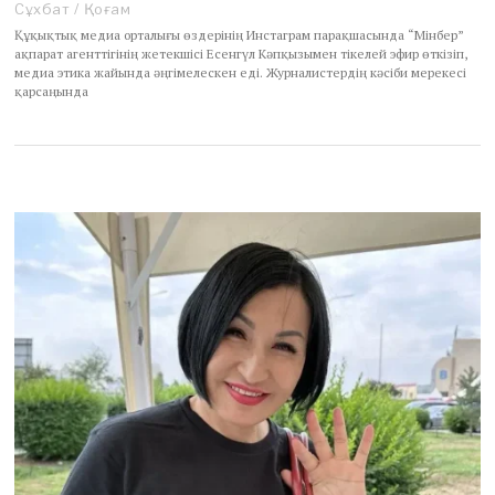
Сұхбат
/
Қоғам
Құқықтық медиа орталығы өздерінің Инстаграм парақшасында “Мінбер”
ақпарат агенттігінің жетекшісі Есенгүл Кәпқызымен тікелей эфир өткізіп,
медиа этика жайында әңгімелескен еді. Журналистердің кәсіби мерекесі
қарсаңында