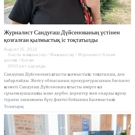
Журналист Сандуғаш Дүйсенованың үстінен
қозғалған қылмыстық іс тоқтатылды
August 15, 2023
A
Басты жаңалықтар
u
/
Жаңалықтар
/
Журналист болам
десеңіз
/
Қоғам
g
u
2903 рет қаралды
s
Сандуғаш Дүйсеноваға қатысты қылмыстық іс тоқтатылды, деп
t
хабарлайды Жетісу облысының прокуратурасының баспасөз
1
қызметі. Сандуғаш Дүйсеноваға қатысты өмірге қол
5
сұғылмаушылықты және дербес деректер мен оларды қорғау
,
2
туралы заңнаманы бұзу фактісі бойынша Қылмыстық іс
0
Толығырақ
2
3