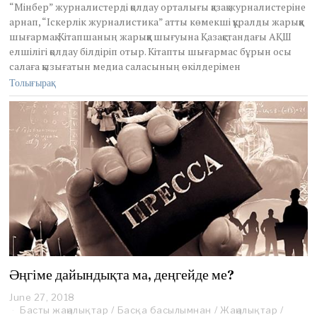
“Мінбер” журналистерді қолдау орталығы қазақ журналистеріне
арнап, “Іскерлік журналистика” атты көмекші құралды жарыққа
шығармақ. Кітапшаның жарыққа шығуына Қазақстандағы АҚШ
елшілігі қолдау білдіріп отыр. Кітапты шығармас бұрын осы
салаға қызығатын медиа саласының өкілдерімен
Толығырақ
Әңгіме дайындықта ма, деңгейде ме?
June 27, 2018
J
Басты жаңалықтар
u
/
Басқа басылымнан
/
Жаңалықтар
/