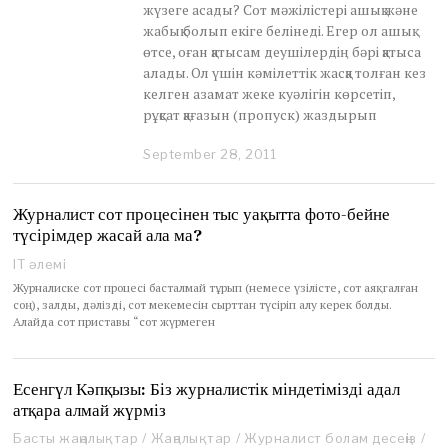
жүзеге асады? Сот мәжілістері ашық және
жабық болып екіге белінеді. Егер ол ашық
өтсе, оған қатысам деушілердің бәрі қатыса
алады. Ол үшін кәмілеттік жасқа толған кез
келген азамат жеке куәлігін көрсетіп,
рұқсат қағазын (пропуск) жаздырып
September 28, 2011
D
e
c
e
Журналист сот процесінен тыс уақытта фото-бейне
m
түсірімдер жасай ала ма?
b
e
IT әлемі
r
Журналиске сот процесі басталмай тұрып (немесе үзілісте, сот аяқгалған
1
соң), залды, дәлізді, сот мекемесін сырттан түсіріп алу керек болды.
8
Алайда сот приставы “сот жүрмеген
,
2
0
Есенгүл Кәпқызы: Біз журналистік міндетімізді адал
2
0
атқара алмай жүрміз
Басты жаңалықтар
/
Жаңалықтар
/
Журналист болам десеңіз
/