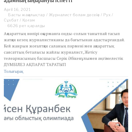
адамның ыңырануы іспетті
April 16, 2021
A
Басты жаңалықтар
p
/
Журналист болам десеңіз
/
Рух
/
Сұхбат
/
Қоғам
r
i
6626 рет қаралды
l
Ақпараттың нөпірі оқырманға оңды-солын танытпай тасып
1
жатқан кезең журналистиканы да бағытынан адастырғандай.
6
Кей жанрын жоғалтқан саланың пәрмені мен ақпараттық
,
саясаттың беталысы жайлы журналист, Жетісу
2
0
телеарнасының басшысы Серік Әбікенұлымен әңгімелестік
2
ДҮМБІЛЕЗ АҚПАРАТ ТАРАТЫП
1
Толығырақ