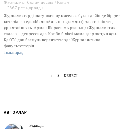
Журналист болам десеңіз
n
/
Қоғам
e
2367 рет қаралды
2
Журналистерді оқыту-оқытпау мәселесі бұған дейін де бір рет
7
көтерілген еді. «МедиаАльянс» қоғамдық бірлестігінің тең
,
құрылтайшысы Арман Шораев мырзаның: «Журналистика
2
саласы – депрессияда. Кәсіби білікті мамандар жоқтың қасы.
0
1
ҚазҰУ-дан басқа университеттерде Журналистика
8
факультеттерін
Толығырақ
1
2
КЕЛЕСІ
АВТОРЛАР
Редакция