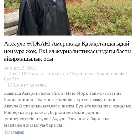
Ақсәуле ӘЛЖАН: Америкада Қазақстандағыдай
цензура жоқ. Екі ел журналистикасындағы басты
айырмашылық осы
August 13, 2020
S
Covid-19
/
Басты жаңалықтар
e
/
Журналист болам десеңіз
/
Сұхбат
p
t
15814 рет қаралды
e
Жақында Америкадағы әйгілі «Нью-Йорк Таймс» газетіне
m
Калифорнияда білімін жетілдіріп жүрген қазақ журналисі
b
Ақсәуле Әлжанның мақаласы шықты. Бұл өте қуанышты жаңалық.
e
Мінбер.кз журналист, Берклидегі Калифорния
r
9
университетінің түлегі Ақсәуле Әлжанға хабарласып
,
мақаланың жазылуы барысы
2
Толығырақ
0