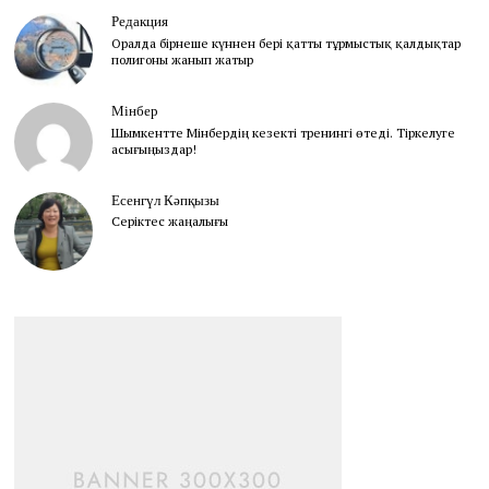
Редакция
Оралда бірнеше күннен бері қатты тұрмыстық қалдықтар
полигоны жанып жатыр
Мінбер
Шымкентте Мінбердің кезекті тренингі өтеді. Тіркелуге
асығыңыздар!
Есенгүл Кәпқызы
Серіктес жаңалығы