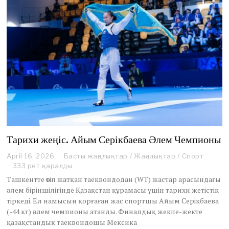
Тарихи жеңіс. Айым Серікбаева Әлем Чемпионы
April 16, 2026
Басты жаңалықтар
/
Жаңалықтар
/
Спорт
333 рет қаралды
Ташкентте өтіп жатқан таеквондодан (WT) жастар арасындағы
әлем біріншілігінде Қазақстан құрамасы үшін тарихи жетістік
тіркеді. Ел намысын қорғаған жас спортшы Айым Серікбаева
(-44 кг) әлем чемпионы атанды. Финалдық жекпе-жекте
қазақстандық таеквондошы Мексика