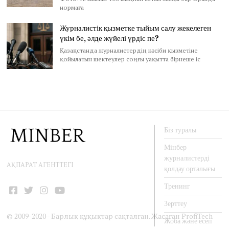
нормаға
Журналистік қызметке тыйым салу жекелеген
үкім бе, әлде жүйелі үрдіс пе?
Қазақстанда журналистердің кәсіби қызметіне
қойылатын шектеулер соңғы уақытта бірнеше іс
Біз туралы
Мінбер
журналистерді
АҚПАРАТ АГЕНТТЕГІ
қолдау орталығы
Тренинг
Facebook
Twitter
Instagram
YouTube
Зерттеу
© 2009-2020 - Барлық құқықтар сақталған. Жасаған
ProfiTech
Жоба және есеп