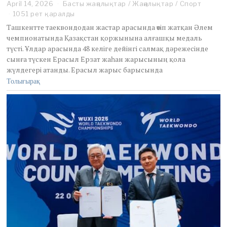
April 14, 2026
Басты жаңалықтар
/
Жаңалықтар
/
Спорт
1051 рет қаралды
Ташкентте таеквондодан жастар арасында өтіп жатқан Әлем
чемпионатында Қазақстан қоржынына алғашқы медаль
түсті. Ұлдар арасында 48 келіге дейінгі салмақ дәрежесінде
сынға түскен Ерасыл Ерзат жаһан жарысының қола
жүлдегері атанды. Ерасыл жарыс барысында
Толығырақ