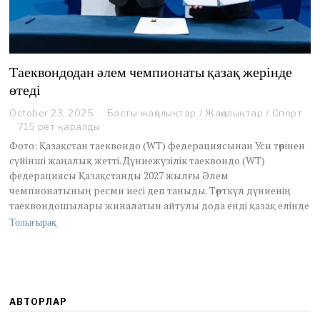
Таеквондодан әлем чемпионаты қазақ жерінде
өтеді
October 23, 2025
O
Басты жаңалықтар
/
Жаңалықтар
/
Спорт
c
715 рет қаралды
t
Фото: Қазақстан таеквондо (WT) федерациясынан Уси төрінен
o
сүйінші жаңалық жетті. Дүниежүзілік таеквондо (WT)
b
федерациясы Қазақстанды 2027 жылғы Әлем
e
чемпионатының ресми иесі деп таныды. Төрткүл дүниенің
r
2
таеквондошылары жиналатын айтулы дода енді қазақ елінде
3
Толығырақ
,
2
0
2
5
АВТОРЛАР