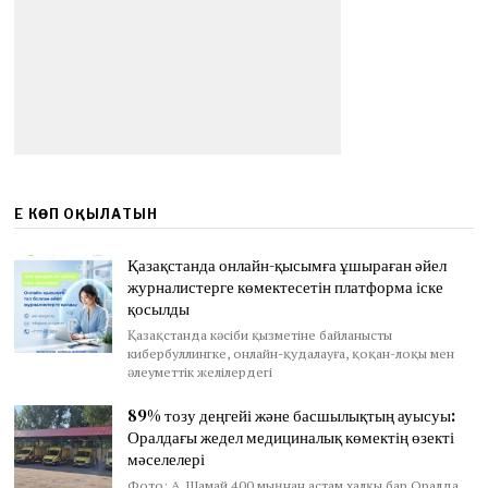
ЕҢ КӨП ОҚЫЛАТЫН
Қазақстанда онлайн-қысымға ұшыраған әйел
журналистерге көмектесетін платформа іске
қосылды
Қазақстанда кәсіби қызметіне байланысты
кибербуллингке, онлайн-қудалауға, қоқан-лоқы мен
әлеуметтік желілердегі
89% тозу деңгейі және басшылықтың ауысуы:
Оралдағы жедел медициналық көмектің өзекті
мәселелері
Фото: А. Шамай 400 мыңнан астам халқы бар Оралда