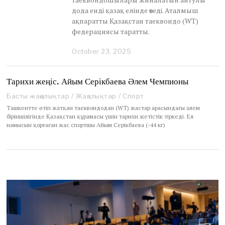
дода енді қазақ елінде өтеді. Аталмыш
ақпаратты Қазақстан таеквондо (WT)
федерациясы таратты.
October 23, 2025
O
c
t
o
Тарихи жеңіс. Айым Серікбаева Әлем Чемпионы
b
Басты жаңалықтар
/
Жаңалықтар
/
Спорт
e
r
Ташкентте өтіп жатқан таеквондодан (WT) жастар арасындағы әлем
2
біріншілігінде Қазақстан құрамасы үшін тарихи жетістік тіркеді. Ел
3
намысын қорғаған жас спортшы Айым Серікбаева (-44 кг)
,
2
0
2
5