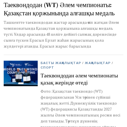
Таеквондодан (WT) Әлем чемпионаты:
Қазақстан қоржынында алғашқы медаль
Ташкентте таеквондодан жастар арасында өтіп жатқан Әлем
чемпионатында Қазақстан қоржынына алғашқы медаль
түсті. Ұлдар арасында 48 келіге дейінгі салмақ дәрежесінде
сынға түскен Ерасыл Ерзат жаһан жарысының қола
жүлдегері атанды. Ерасыл жарыс барысында
БАСТЫ ЖАҢАЛЫҚТАР
/
ЖАҢАЛЫҚТАР
/
СПОРТ
Таеквондодан әлем чемпионаты
қазақ жерінде өтеді
Фото: Қазақстан таеквондо (WT)
федерациясынан Уси төрінен сүйінші
жаңалық жетті. Дүниежүзілік таеквондо
(WT) федерациясы Қазақстанды 2027
жылғы Әлем чемпионатының ресми иесі
деп таныды. Төрткүл дүниенің
таеквондошылары жиналатын айтулы