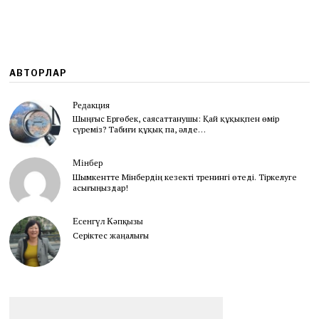
0
2
3
АВТОРЛАР
Редакция
Шыңғыс Ергөбек, cаясаттанушы: Қай құқықпен өмір
сүреміз? Табиғи құқық па, әлде…
Мінбер
Шымкентте Мінбердің кезекті тренингі өтеді. Тіркелуге
асығыңыздар!
Есенгүл Кәпқызы
Серіктес жаңалығы