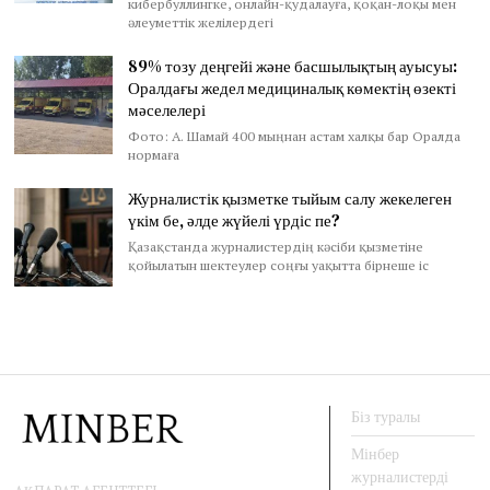
кибербуллингке, онлайн-қудалауға, қоқан-лоқы мен
әлеуметтік желілердегі
89% тозу деңгейі және басшылықтың ауысуы:
Оралдағы жедел медициналық көмектің өзекті
мәселелері
Фото: А. Шамай 400 мыңнан астам халқы бар Оралда
нормаға
Журналистік қызметке тыйым салу жекелеген
үкім бе, әлде жүйелі үрдіс пе?
Қазақстанда журналистердің кәсіби қызметіне
қойылатын шектеулер соңғы уақытта бірнеше іс
Біз туралы
Мінбер
журналистерді