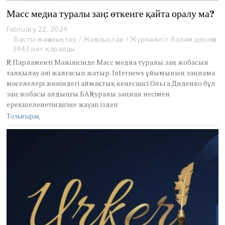
Масс медиа туралы заң: өткенге қайта оралу ма?
February 22, 2024
F
e
Басты жаңалықтар
/
Жаңалықтар
/
Журналист болам десеңіз
b
3443 рет қаралды
r
ҚР Парламенті Мәжілісінде Масс медиа туралы заң жобасын
u
талқылау әлі жалғасып жатыр. Internews ұйымының заңнама
a
мәселелері жөніндегі аймақтық кеңесшісі Ольга Диденко бұл
r
y
заң жобасы алдыңғы БАҚ туралы заңнан несімен
2
ерекшеленетіндігіне жауап іздеп
2
Толығырақ
,
2
0
2
4