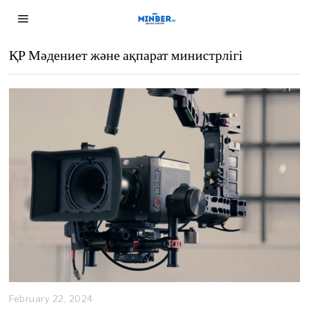
ҚР Мәдениет және ақпарат министрлігі
February 22, 2024
F