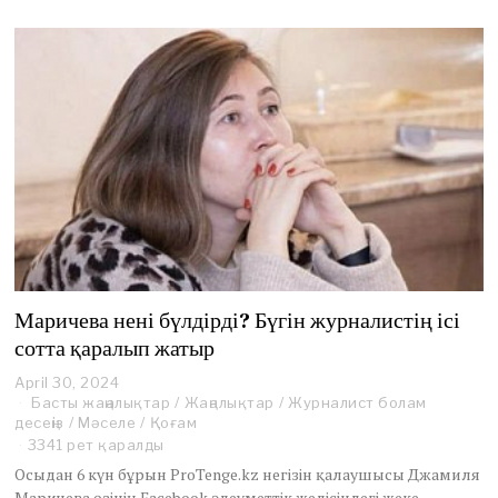
Маричева нені бүлдірді? Бүгін журналистің ісі
сотта қаралып жатыр
April 30, 2024
Басты жаңалықтар
/
Жаңалықтар
/
Журналист болам
десеңіз
/
Мәселе
/
Қоғам
3341 рет қаралды
Осыдан 6 күн бұрын ProTenge.kz негізін қалаушысы Джамиля
Маричева өзінің Facebook әлеуметтік желісіндегі жеке