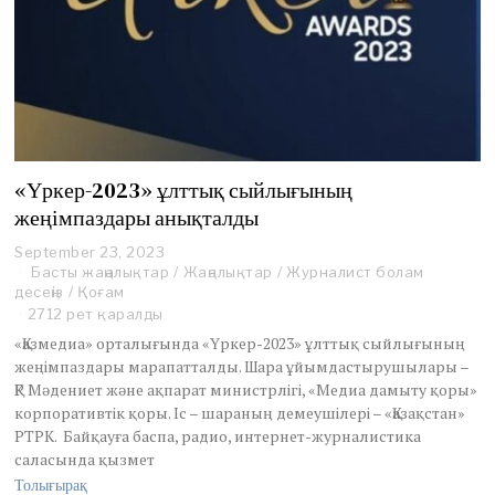
«Үркер-2023» ұлттық сыйлығының
жеңімпаздары анықталды
September 23, 2023
S
Басты жаңалықтар
e
/
Жаңалықтар
/
Журналист болам
десеңіз
/
Қоғам
p
t
2712 рет қаралды
e
«Қазмедиа» орталығында «Үркер-2023» ұлттық сыйлығының
m
жеңімпаздары марапатталды. Шара ұйымдастырушылары –
b
ҚР Мәдениет және ақпарат министрлігі, «Медиа дамыту қоры»
e
корпоративтік қоры. Іс – шараның демеушілері – «Қазақстан»
r
2
РТРК. Байқауға баспа, радио, интернет-журналистика
3
саласында қызмет
,
Толығырақ
2