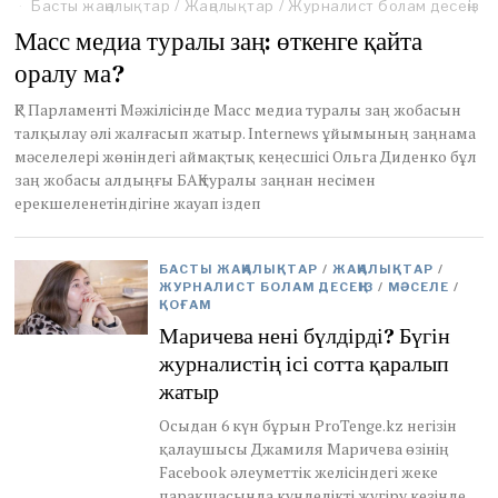
e
Басты жаңалықтар
/
Жаңалықтар
/
Журналист болам десеңіз
b
Масс медиа туралы заң: өткенге қайта
r
u
оралу ма?
a
r
ҚР Парламенті Мәжілісінде Масс медиа туралы заң жобасын
y
талқылау әлі жалғасып жатыр. Internews ұйымының заңнама
2
мәселелері жөніндегі аймақтық кеңесшісі Ольга Диденко бұл
2
заң жобасы алдыңғы БАҚ туралы заңнан несімен
,
ерекшеленетіндігіне жауап іздеп
2
0
2
4
БАСТЫ ЖАҢАЛЫҚТАР
/
ЖАҢАЛЫҚТАР
/
ЖУРНАЛИСТ БОЛАМ ДЕСЕҢІЗ
/
МӘСЕЛЕ
/
ҚОҒАМ
Маричева нені бүлдірді? Бүгін
журналистің ісі сотта қаралып
жатыр
Осыдан 6 күн бұрын ProTenge.kz негізін
қалаушысы Джамиля Маричева өзінің
Facebook әлеуметтік желісіндегі жеке
парақшасында күнделікті жүгіру кезінде