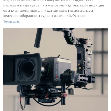
парақшасында күнделікті жүгіру кезінде учаскелік полиция
оны қуып жетіп әкімшілік хаттамамен таныстырғысы
келгенін хабарлағаны туралы жазған еді. Осыдан
Толығырақ