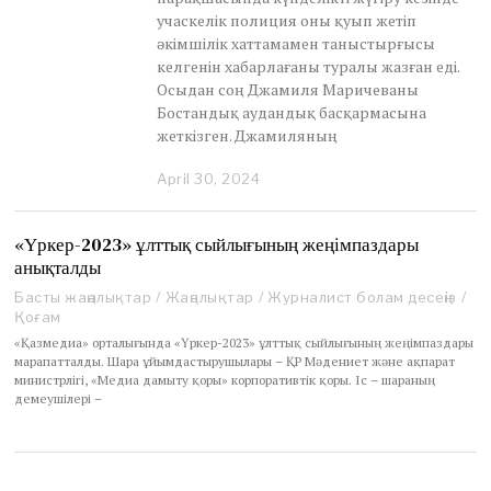
учаскелік полиция оны қуып жетіп
әкімшілік хаттамамен таныстырғысы
келгенін хабарлағаны туралы жазған еді.
Осыдан соң Джамиля Маричеваны
Бостандық аудандық басқармасына
жеткізген. Джамиляның
April 30, 2024
«Үркер-2023» ұлттық сыйлығының жеңімпаздары
анықталды
Басты жаңалықтар
/
Жаңалықтар
/
Журналист болам десеңіз
/
Қоғам
«Қазмедиа» орталығында «Үркер-2023» ұлттық сыйлығының жеңімпаздары
марапатталды. Шара ұйымдастырушылары – ҚР Мәдениет және ақпарат
министрлігі, «Медиа дамыту қоры» корпоративтік қоры. Іс – шараның
демеушілері –