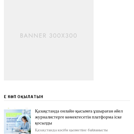
ЕҢ КӨП ОҚЫЛАТЫН
Қазақстанда онлайн-қысымға ұшыраған әйел
журналистерге көмектесетін платформа іске
қосылды
Қазақстанда кәсіби қызметіне байланысты