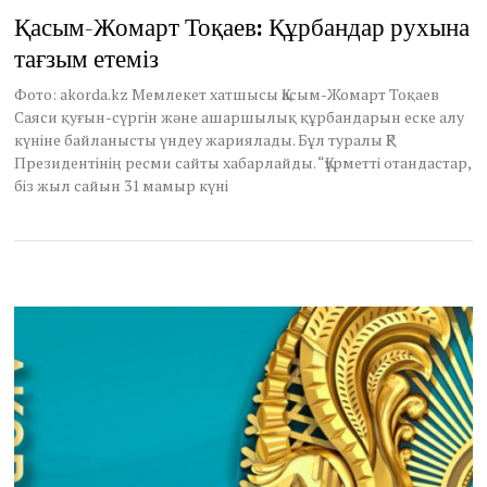
a
Қасым-Жомарт Тоқаев: Құрбандар рухына
y
тағзым етеміз
3
1
,
Фото: akorda.kz Мемлекет хатшысы Қасым-Жомарт Тоқаев
2
Саяси қуғын-сүргін және ашаршылық құрбандарын еске алу
0
күніне байланысты үндеу жариялады. Бұл туралы ҚР
2
Президентінің ресми сайты хабарлайды. “Құрметті отандастар,
6
біз жыл сайын 31 мамыр күні