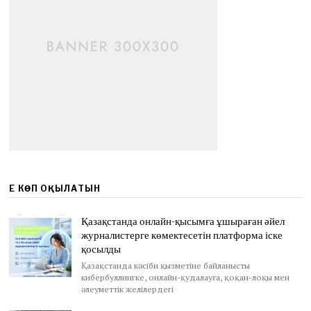
ЕҢ КӨП ОҚЫЛАТЫН
Қазақстанда онлайн-қысымға ұшыраған әйел
журналистерге көмектесетін платформа іске
қосылды
Қазақстанда кәсіби қызметіне байланысты
кибербуллингке, онлайн-қудалауға, қоқан-лоқы мен
әлеуметтік желілердегі