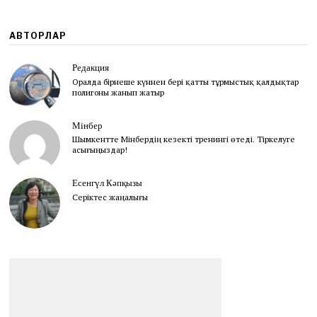
АВТОРЛАР
Редакция
Оралда бірнеше күннен бері қатты тұрмыстық қалдықтар
полигоны жанып жатыр
Мінбер
Шымкентте Мінбердің кезекті тренингі өтеді. Тіркелуге
асығыңыздар!
Есенгүл Кәпқызы
Серіктес жаңалығы