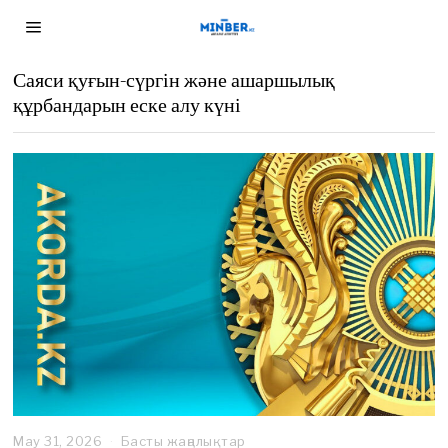
Саяси қуғын-сүргін және ашаршылық
құрбандарын еске алу күні
May 31, 2026
M
Басты жаңалықтар