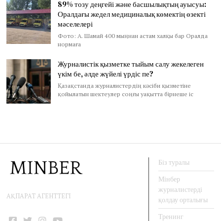
89% тозу деңгейі және басшылықтың ауысуы:
Оралдағы жедел медициналық көмектің өзекті
мәселелері
Фото: А. Шамай 400 мыңнан астам халқы бар Оралда
нормаға
Журналистік қызметке тыйым салу жекелеген
үкім бе, әлде жүйелі үрдіс пе?
Қазақстанда журналистердің кәсіби қызметіне
қойылатын шектеулер соңғы уақытта бірнеше іс
Біз туралы
Мінбер
журналистерді
АҚПАРАТ АГЕНТТЕГІ
қолдау орталығы
Тренинг