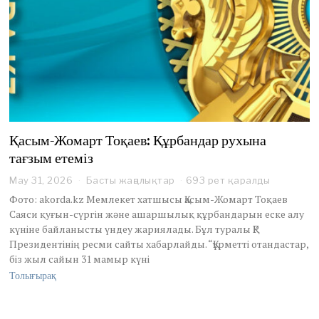
Қасым-Жомарт Тоқаев: Құрбандар рухына
тағзым етеміз
May 31, 2026
M
Басты жаңалықтар
693 рет қаралды
a
Фото: akorda.kz Мемлекет хатшысы Қасым-Жомарт Тоқаев
y
Саяси қуғын-сүргін және ашаршылық құрбандарын еске алу
3
күніне байланысты үндеу жариялады. Бұл туралы ҚР
1
Президентінің ресми сайты хабарлайды. “Құрметті отандастар,
,
2
біз жыл сайын 31 мамыр күні
0
Толығырақ
2
6