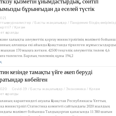
еткізу қызметін ұйымдастырдық, сөйтіп
ымызды бұрынғыдан да еселей түстік
2021
A
ттық журналистер
p
/
Басты жаңалықтар
/
Пандемия біздің өмірімізд
гертті?
r
/
Қоғам
i
ет қаралды
l
 және халықты әлеуметтік қорғау министрлігінің мәліметі бойынш
9
яның алғашқы екі айында Қазақстанда тіркелген жұмыссыздард
,
 мыңнан 170 мыңға жеткен. 42500 теңгелік әлеуметтік төлем 4,6
2
ға төленген. Барлық төлемнің құны 194,2
0
2
қ
1
тин кезінде тамақты үйге әкеп беруді
ратындар көбейген
2020
J
Covid-19
/
Басты жаңалықтар
/
Экономика
/
Қоғам
u
ет қаралды
n
аланың карантиндегі ахуалы Қазақстан Республикасы Ұлттық
e
ка министрлігі Статистика комитеті сайтындағы 2020 жылдың
2
йындағы мәлімет бойынша Талдықорған қаласында 11 380 шағын
,