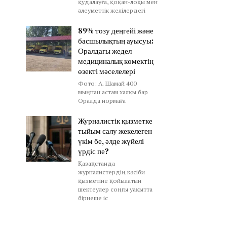
қудалауға, қоқан-лоқы мен
әлеуметтік желілердегі
89% тозу деңгейі және
басшылықтың ауысуы:
Оралдағы жедел
медициналық көмектің
өзекті мәселелері
Фото: А. Шамай 400
мыңнан астам халқы бар
Оралда нормаға
Журналистік қызметке
тыйым салу жекелеген
үкім бе, әлде жүйелі
үрдіс пе?
Қазақстанда
журналистердің кәсіби
қызметіне қойылатын
шектеулер соңғы уақытта
бірнеше іс