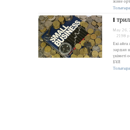
және орт
Толығыра
1 три
May 26,
2198 р
Екі айға
зардап ш
үкіметі 
БҰЛ
Толығыра