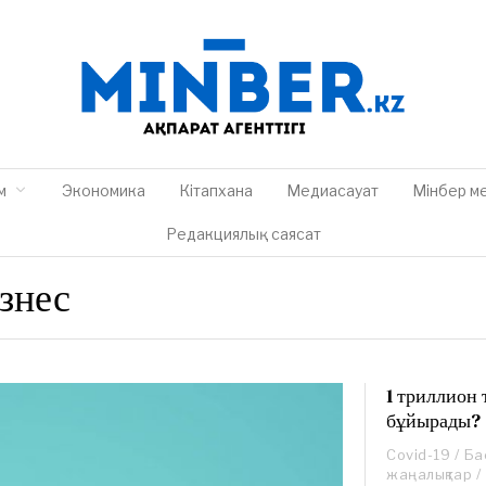
м
Экономика
Кітапхана
Медиасауат
Мінбер м
Редакциялық саясат
знес
1 триллион 
бұйырады?
Covid-19
/
Ба
жаңалықтар
/