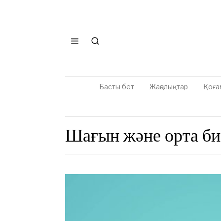
Басты бет
Жаңалықтар
Қоға
Шағын және орта би