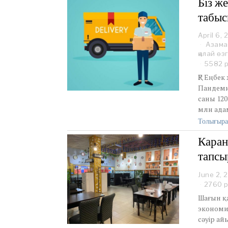
Біз ж
табыс
April 6, 
Азама
қалай өз
5582 р
ҚР Еңбек
Пандеми
саны 120
млн адам
Толығыра
Каран
тапсы
June 2, 
2760 р
Шағын қ
экономи
сәуір а