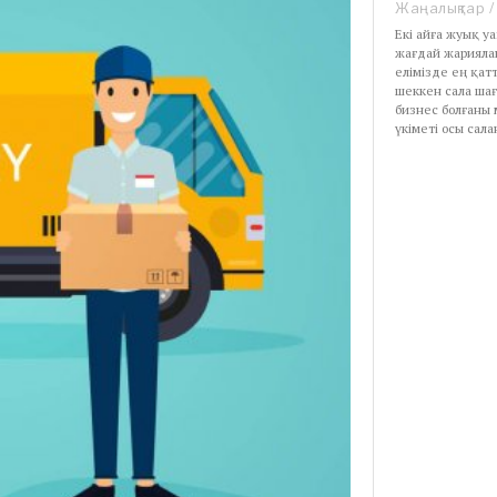
Жаңалықтар
/
Екі айға жуық у
жағдай жарияла
елімізде ең қат
шеккен сала ша
бизнес болғаны 
үкіметі осы сал