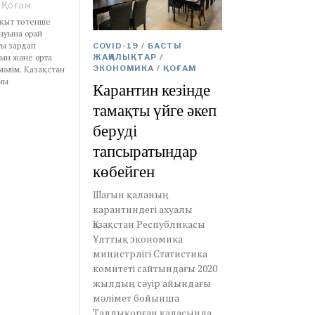
Қоғам
ақыт төтенше
нуына орай
ты зардап
COVID-19
/
БАСТЫ
ғын және орта
ЖАҢАЛЫҚТАР
/
ЭКОНОМИКА
/
ҚОҒАМ
мәлім. Қазақстан
аны
Карантин кезінде
тамақты үйге әкеп
беруді
тапсыратындар
көбейген
Шағын қаланың
карантиндегі ахуалы
Қазақстан Республикасы
Ұлттық экономика
министрлігі Статистика
комитеті сайтындағы 2020
жылдың сәуір айындағы
мәлімет бойынша
Талдықорған қаласында