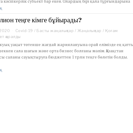
а кәсіпкерлік субьект бар екен. Олардың бірі қала тұрғындарына
2
0
қ
2
0
ллион теңге кімге бұйырады?
 2020
J
Covid-19
/
Басты жаңалықтар
/
Жаңалықтар
/
Қоғам
u
ет қаралды
n
 жуық уақыт төтенше жағдай жариялануына орай елімізде ең қатт
e
еккен сала шағын және орта бизнес болғаны мәлім. Қазақстан
2
осы саланы сауықтыруға бюджеттен 1 трлн теңге бөлетін болды.
,
2
0
қ
2
0