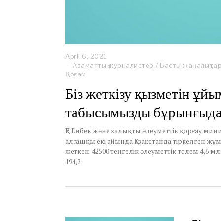
April 6, 2021
A
Азаматтық журналистер
p
/
Басты жаңалықта
Қоғам
r
i
Біз жеткізу қызметін ұй
l
9
табысымызды бұрынғыдан
,
2
0
ҚР Еңбек және халықты әлеуметтік қорғау ми
2
алғашқы екі айында Қазақстанда тіркелген ж
1
жеткен. 42500 теңгелік әлеуметтік төлем 4,6 
194,2