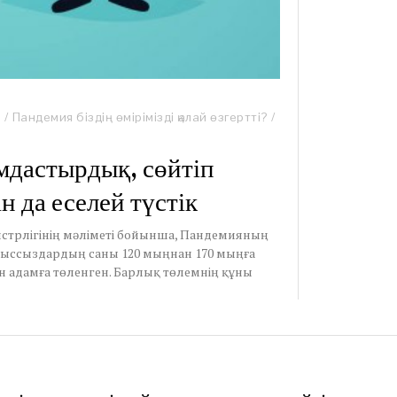
р
/
Пандемия біздің өмірімізді қалай өзгертті?
/
ымдастырдық, сөйтіп
 да еселей түстік
нистрлігінің мәліметі бойынша, Пандемияның
ұмыссыздардың саны 120 мыңнан 170 мыңға
млн адамға төленген. Барлық төлемнің құны