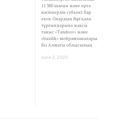
11 380 шағын және орта
кәсіпкерлік субьект бар
екен. Олардың бірі қала
тұрғындарына жақсы
таныс «Tandoor» және
«bazilik» мейрамханалары.
Біз Алматы облысының
June 2, 2020
J
u
n
e
2
,
2
0
2
0