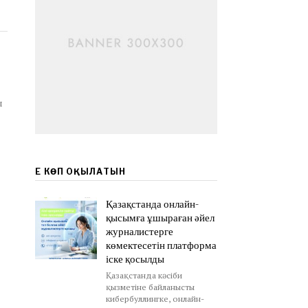
ы
ЕҢ КӨП ОҚЫЛАТЫН
Қазақстанда онлайн-
қысымға ұшыраған әйел
журналистерге
көмектесетін платформа
іске қосылды
Қазақстанда кәсіби
қызметіне байланысты
кибербуллингке, онлайн-