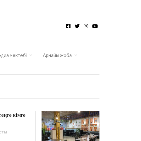
Facebook
Twitter
Instagram
YouTube
едиа мектебі
Арнайы жоба
теңге кімге
сты