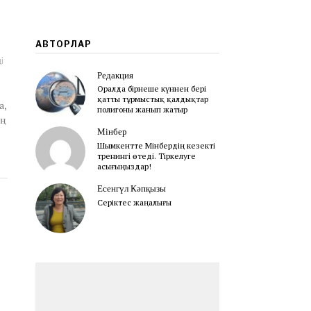
АВТОРЛАР
і
Редакция
Оралда бірнеше күннен бері
қатты тұрмыстық қалдықтар
а,
полигоны жанып жатыр
ың
Мінбер
Шымкентте Мінбердің кезекті
тренингі өтеді. Тіркелуге
асығыңыздар!
Есенгүл Кәпқызы
Серіктес жаңалығы