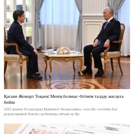
Қасым-Жомарт Тоқаев: Менің болмыс-бітімім талдау жасауға
бейім
2025 жылғы 03 қаңтарда Мемлекет басшысының «Ana tili» газетінің Бас
редакторымен болған сұхбатында айтқан әр бір