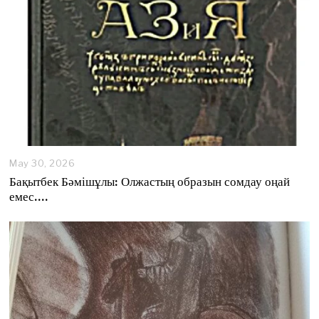
May 30, 2026
Бақытбек Бәмішұлы: Олжастың образын сомдау оңай
емес….