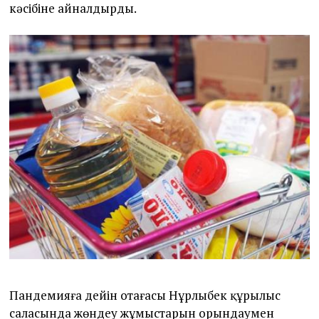
кәсібіне айналдырды.
Пандемияға дейін отағасы Нұрлыбек құрылыс
саласында жөндеу жұмыстарын орындаумен