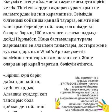
Екеуміз ештеңе ойламастан жүзеге асыруға кірісіп
кеттік. Тіпті еш жерден ақпарат сұрастырып не
ғаламтордан ізденіп қарамаппыз. Өзіміздің
білгеніміз бойынша қандай тауарға, өнімге көп
тапсырыс береді деп ойласақ, сол өнімдерді
базарға барып, 100 мың теңгеге сатып алдық»
дейді Нұрлыбек. Жаңа бастамалары туралы
жарнаманы ең алдымен таныстары, достары және
туысқандарының What’s App әлеуметтік
желісіндегі топтарына жолдаған екен. Және
олардан әрі қарай таратып, бөлісуін өтінген.
«Бірінші күні бәрін
дайындап қойып,
күтіп отырдық.
Алғашқы күндері көп
тапсырыс бола
қоймас деп ойлаған