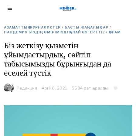
АЗАМАТТЫҚ ЖУРНАЛИСТЕР
/
БАСТЫ ЖАҢАЛЫҚТАР
/
ПАНДЕМИЯ БІЗДІҢ ӨМІРІМІЗДІ ҚАЛАЙ ӨЗГЕРТТІ?
/
ҚОҒАМ
Біз жеткізу қызметін
ұйымдастырдық, сөйтіп
табысымызды бұрынғыдан да
еселей түстік
Редакция
April 6, 2021
A
5584 рет қаралды
p
r
i
l
9
,
2
0