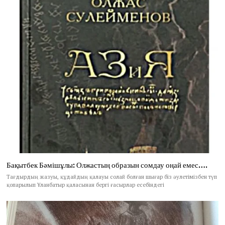
Бақытбек Бәмішұлы: Олжастың образын сомдау оңай емес….
Тағдырдың жазуы, құдайдың қалауы солай болған шығар біз әулетімізбен түп
қопарылып Ұланбатыр қаласынан бергі ғасырлар есебіндегі