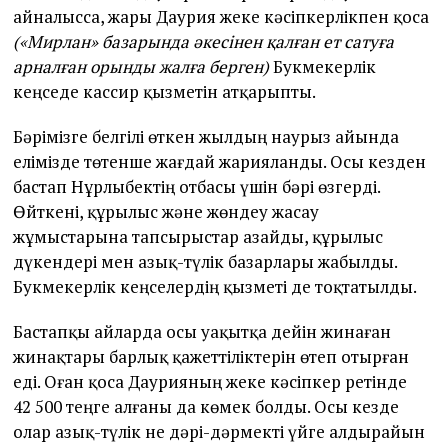
айналысса, жары Даурия жеке кәсіпкерлікпен қоса
(«Мирлан» базарында әкесінен қалған ет сатуға
арналған орынды жалға берген)
Букмекерлік
кеңседе кассир қызметін атқарыпты.
Бәрімізге белгілі өткен жылдың наурыз айында
елімізде төтенше жағдай жарияланды. Осы кезден
бастап Нұрлыбектің отбасы үшін бәрі өзгерді.
Өйткені, құрылыс және жөндеу жасау
жұмыстарына тапсырыстар азайды, құрылыс
дүкендері мен азық-түлік базарлары жабылды.
Букмекерлік кеңселердің қызметі де тоқтатылды.
Бастапқы айларда осы уақытқа дейін жинаған
жинақтары барлық қажеттіліктерін өтеп отырған
еді. Оған қоса Даурияның жеке кәсіпкер ретінде
42 500 теңге алғаны да көмек болды. Осы кезде
олар азық-түлік не дәрі-дәрмекті үйге алдырайын