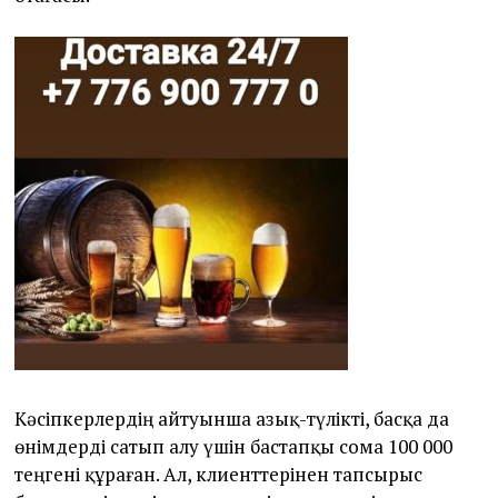
Кәсіпкерлердің айтуынша азық-түлікті, басқа да
өнімдерді сатып алу үшін бастапқы сома 100 000
теңгені құраған. Ал, клиенттерінен тапсырыс