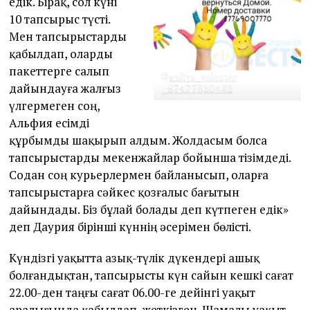
едік. Бірақ, сол күні
10 тапсырыс түсті.
Мен тапсырыстарды
қабылдап, оларды
пакеттерге салып
дайындауға жалғыз
үлгермеген соң,
Альфия есімді
құрбымды шақырып алдым. Жолдасым болса
тапсырыстарды мекенжайлар бойынша тізімдеді.
Содан соң курьерлермен байланысып, оларға
тапсырыстарға сәйкес қозғалыс бағытын
дайындады. Біз бұлай болады деп күтпеген едік»
деп Даурия бірінші күннің әсерімен бөлісті.
Күндізгі уақытта азық-түлік дүкендері ашық
болғандықтан, тапсырысты күн сайын кешкі сағат
22.00-ден таңғы сағат 06.00-ге дейінгі уақыт
аралығында қабылдап, жеткізген. Шамалы уақыт