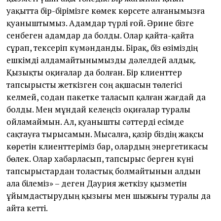
уақытта бір-бірімізге көмек көрсете алғанымызға
қуаныштымыз. Адамдар түрлі ғой. Әрине бізге
сенбеген адамдар да болды. Олар қайта-қайта
сұрап, тексеріп күмәнданды. Бірақ, біз өзіміздің
ешкімді алдамайтынымызды дәлелдей алдық.
Қызықты оқиғалар да болған. Бір клиенттер
тапсырысты жеткізген соң ақшасын төлегісі
келмей, содан пакетке таласып қалған жағдай да
болды. Мен мұндай келеңсіз оқиғалар туралы
ойламаймын. Ал, қуанышты сәттерді есімде
сақтауға тырысамын. Мысалға, қазір біздің жақсы
көретін клиенттеріміз бар, олардың энергетикасы
бөлек. Олар хабарласып, тапсырыс берген күні
тапсырыстардан толастық болмайтынын алдын
ала білеміз» – деген Даурия жеткізу қызметін
ұйымдастырудың қызығы мен шыжығы туралы да
айта кетті.