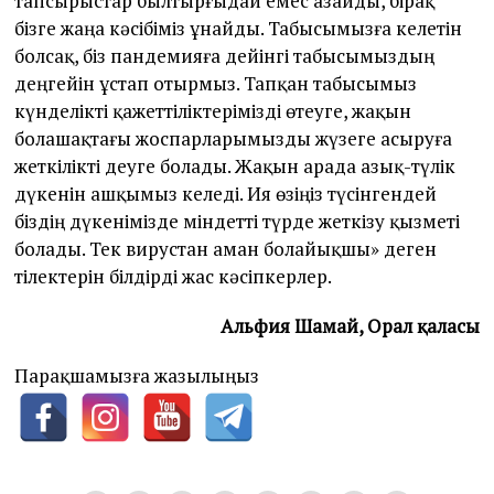
тапсырыстар былтырғыдай емес азайды, бірақ
бізге жаңа кәсібіміз ұнайды. Табысымызға келетін
болсақ, біз пандемияға дейінгі табысымыздың
деңгейін ұстап отырмыз. Тапқан табысымыз
күнделікті қажеттіліктерімізді өтеуге, жақын
болашақтағы жоспарларымызды жүзеге асыруға
жеткілікті деуге болады. Жақын арада азық-түлік
дүкенін ашқымыз келеді. Ия өзіңіз түсінгендей
біздің дүкенімізде міндетті түрде жеткізу қызметі
болады. Тек вирустан аман болайықшы» деген
тілектерін білдірді жас кәсіпкерлер.
Альфия Шамай, Орал қаласы
Парақшамызға жазылыңыз