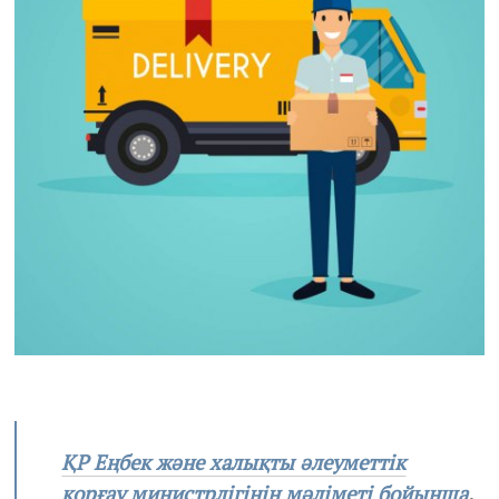
2
1
ҚР Еңбек және халықты әлеуметтік
қорғау министрлігінің мәліметі бойынша
,