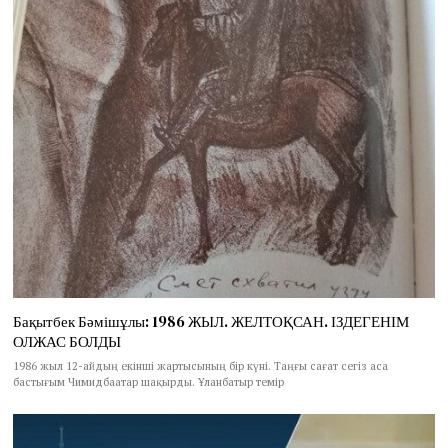
Бақытбек Бәмішұлы: 1986 ЖЫЛ. ЖЕЛТОҚСАН. ІЗДЕГЕНІМ
ОЛЖАС БОЛДЫ
1986 жыл 12-айдың екінші жартысының бір күні. Таңғы сағат сегіз аса
бастығым Чимидбаатар шақырды. Ұланбатыр темір