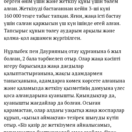
берген өнім үшін және жеткізу құны үшін төлем
алған. Жеткізуді бастағаннан кейін 3-ші күні
160 000 теңге табыс тапқан. Яғни, жаңа істі бастау
үшін салған қаржысын үш күн ішінде өтей алған.
Тапсырыс құнын төлеу аударым арқылы және
қолма-қол ақшамен жүргізілген.
Нұрлыбек пен Даурияның отау құрғанына 6 жыл
болған, 2 бала тәрбиелеп отыр. Олар жаңа кәсіпті
игеру барысында жаңа дағдылар
қалыптастырғанына, жақсы адамдармен
танысқанына, адамдарға көмек көрсете алғанына
және қаламызда жеткізу қызметінің дамуына үлес
қоса алғандарына қуанышты. Қиындықтар да,
қуанышты жағдайлар да болған. Осыған
қарамастан, олар алдағы уақытқа жаңа жоспарлар
құрып, «қызыл аймақтан» тезірек шығуды күтіп
отыр. «Біз қазір де жеткізумен айналысамыз,