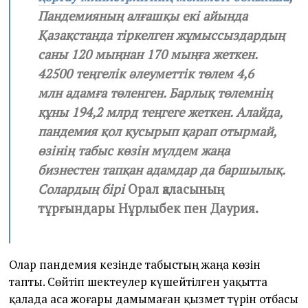
Пандемияның алғашқы екі айында
Қазақстанда тіркелген жұмыссыздардың
саны 120 мыңнан 170 мыңға жеткен.
42500 теңгелік әлеуметтік төлем 4,6
млн адамға төленген. Барлық төлемнің
құны 194,2 млрд теңгеге жеткен. Алайда,
пандемия қол қусырып қарап отырмай,
өзінің табыс көзін мүлдем жаңа
бизнестен тапқан адамдар да баршылық.
Солардың бірі
Орал қаласының
тұрғындары Нұрлыбек пен Даурия.
Олар пандемия кезінде табыстың жаңа көзін
тапты. Сөйтіп шектеулер күшейтілген уақытта
қалада аса жоғары дамымаған қызмет түрін отбасы