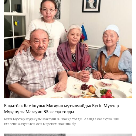
Бақытбек Бәмішұлы: Мағауин мұтылмайды: Бүгін Мұхтар
Мұқанұлы Мағауин 85 жасқа толды
Бүгін Мұхтар Мұқанұлы Мағауин 85 жасқа толды. Алайда қазақтың Ұлы
классик жазушысы осы мерекелі жасына бір