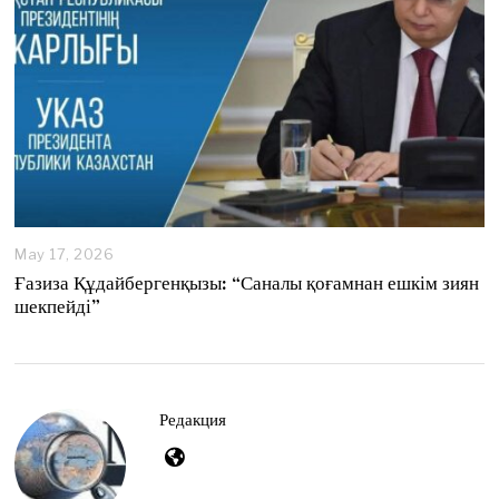
May 17, 2026
M
a
Ғазиза Құдайбергенқызы: “Саналы қоғамнан ешкім зиян
y
шекпейді”
1
7
,
2
0
2
Редакция
6