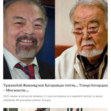
Тұңғышбай Жаманқұлов: Қатарымды тептің… Тізеңді батырдың
– Мен кештім…
2025 жылы желтоқсан айының 21 күні қазақтың аса көрнекті актері Асанәлі
(Әшімов) 88 жасында қайтыс болды.