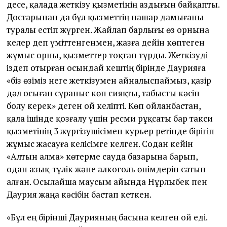
десе, қалада жеткізу қызметінің аздығын байқапты.
Достарынан да бұл қызметтің нашар дамығаны
туралы естіп жүрген. Жайлап барлығы өз орнына
келер деп үміттенгенмен, жазға дейін көптеген
жұмыс орны, қызметтер тоқтап тұрды. Жеткізуді
іздеп отырған осындай кештің бірінде Даурияға
«біз өзіміз неге жеткізумен айналыспаймыз, қазір
дәл осыған сұраныс көп сияқты, табысты кәсіп
болу керек» деген ой келіпті. Көп ойланбастан,
қала ішінде қозғалу үшін ресми рұқсаты бар такси
қызметінің 3 жүргізушісімен курьер ретінде бірігіп
жұмыс жасауға келісімге келген. Содан кейін
«Алтын алма» көтерме сауда базарына барып,
одан азық-түлік және алкоголь өнімдерін сатып
алған. Осылайша маусым айында Нұрлыбек пен
Даурия жаңа кәсібін бастап кеткен.
«Бұл ең бірінші Даурияның басына келген ой еді.