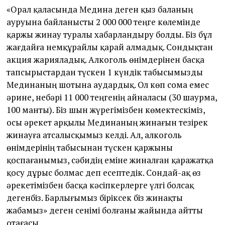
«Орал қаласында Медина деген қыз баланың
ауруына байланысты 2 000 000 теңге көлемінде
қаржы жинау туралы хабарландыру болды. Біз бұл
жағдайға немқұрайлы қарай алмадық. Сондықтан
акция жарияладық. Алкоголь өнімдерінен басқа
тапсырыстардан түскен 1 күндік табысымызды
Мединаның шотына аудардық. Ол көп сома емес
әрине, небәрі 11 000 теңгенің айналасы (30 шаурма,
100 манты). Біз шын жүрегімізбен көмектескіміз,
осы әрекет арқылы Мединаның жинағын тезірек
жинауға атсалысқымыз келді. Ал, алкоголь
өнімдерінің табысынан түскен қаржыны
қоспағанымыз, сәбидің еміне жиналған қаражатқа
қосу дұрыс болмас деп есептедік. Сондай-ақ өз
әрекетімізбен басқа кәсіпкерлерге үлгі болсақ
дегенбіз. Барлығымыз біріксек біз жинақты
жабамыз» деген сенімі болғаны жайында айтты
отағасы.