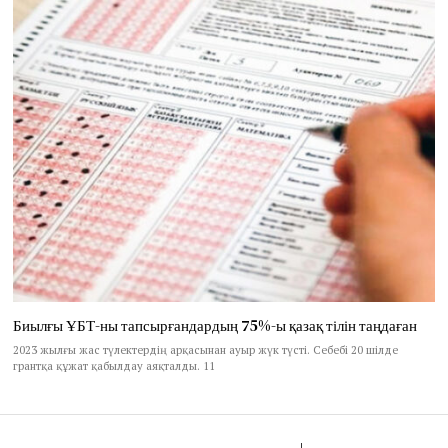
Биылғы ҰБТ-ны тапсырғандардың 75%-ы қазақ тілін таңдаған
2023 жылғы жас түлектердің арқасынан ауыр жүк түсті. Себебі 20 шілде
грантқа құжат қабылдау аяқталды. 11