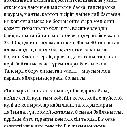
өткен соң дайын өнімдерден басқа, тапсырысқа
шаурма, манты, картоп пісіріп дайындай бастаған.
Ең көп сұранысқа ие болған өнім сыра мен оған
қажетті тісбасарлар болыпты. Кәсіпкерлердің
байқағанындай тапсырыс беретіндер көбіне жасы
35-40-қа дейінгі адамдар екен. Жасы 40-тан асқан
адамдардың ішінде бұл қызметке сұраныс аз
болған. Клиенттердің арасында өз таныстарынан
көрі, бейтаныс қала тұрғындары басым екен.
Тапсырыс беру ең қызған уақыт – маусым мен
қараша айларының арасы болыпты.
«Тапсырыс саны аптаның күніне қарамайды,
кейде сенбі күні тым көбейіп кетсе, кейде дүйсенбі
күні де қоңыраулар қабылдап, тапсырыстарды
дайындап үлгермей жатамыз. Осыған байланысты,
құрбым бізге тұрақты көмектесіп тұрды. Біз оған
қызметі үшін ақы төледік. Бір жағынан қиын