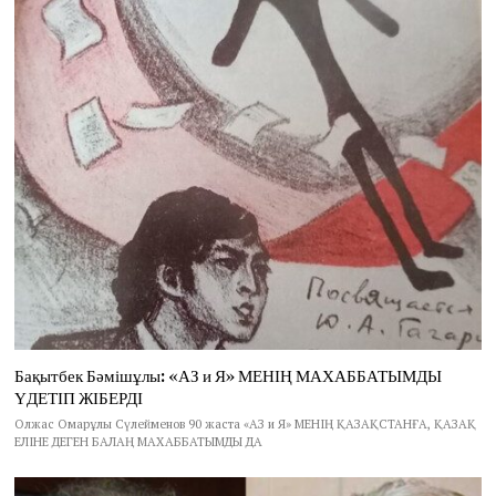
Бақытбек Бәмішұлы: «АЗ и Я» МЕНІҢ МАХАББАТЫМДЫ
ҮДЕТІП ЖІБЕРДІ
Олжас Омарұлы Сүлейменов 90 жаста «АЗ и Я» МЕНІҢ ҚАЗАҚСТАНҒА, ҚАЗАҚ
ЕЛІНЕ ДЕГЕН БАЛАҢ МАХАББАТЫМДЫ ДА