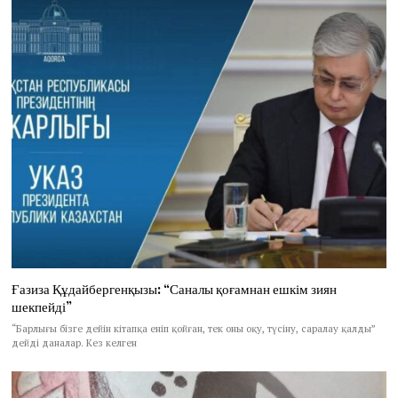
Ғазиза Құдайбергенқызы: “Саналы қоғамнан ешкім зиян
шекпейді”
“Барлығы бізге дейін кітапқа еніп қойған, тек оны оқу, түсіну, саралау қалды”
дейді даналар. Кез келген