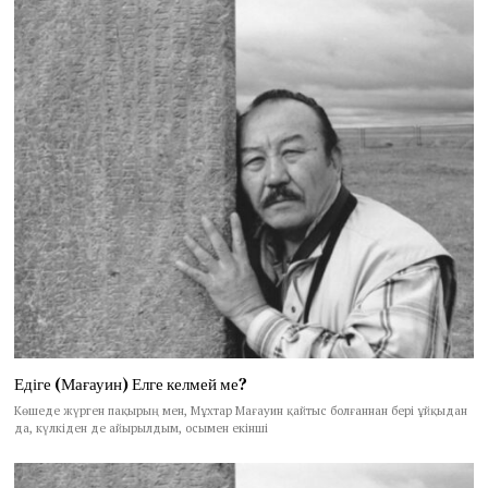
Едіге (Мағауин) Елге келмей ме?
Көшеде жүрген пақырың мен, Мұхтар Мағауин қайтыс болғаннан бері ұйқыдан
да, күлкіден де айырылдым, осымен екінші