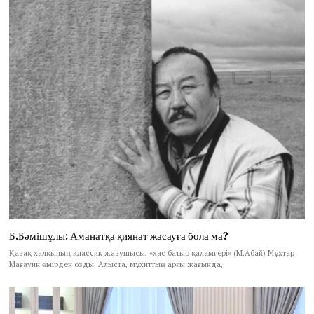
Б.Бәмішұлы: Аманатқа қиянат жасауға бола ма?
Қазақ халқының классик жазушысы, «хас батыр қаламгері» (М.Абай) Мұхтар
Мағауин өмірден озды. Алыста, мұхиттың арғы жағында,