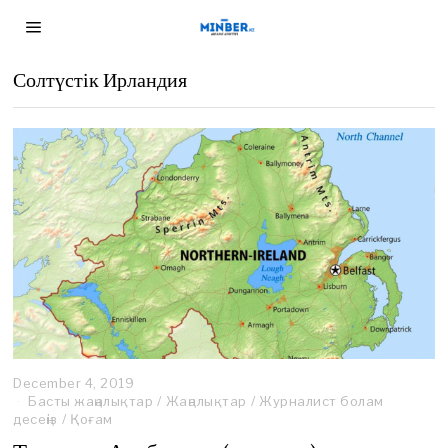
Солтүстік Ирландия
December 4, 2019
Басты жаңалықтар
/
Жаңалықтар
/
Журналист болам
десеңіз
/
Қоғам