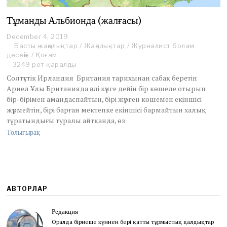
Тұманды Альбионда (жалғасы)
December 4, 2019
Басты жаңалықтар
/
Жаңалықтар
/
Журналист болам
десеңіз
/
Қоғам
3249 рет қаралды
Cолтүстік Ирландия Британия тарихынан сабақ беретін
Ариел Ұлы Британияда әлі күнге дейін бір көшеде отырып
бір-бірімен амандаспайтын, бірі жүрген көшемен екіншісі
жүрмейтін, бірі барған мектепке екіншісі бармайтын халық
тұратындығы туралы айтқанда, өз
Толығырақ
АВТОРЛАР
Редакция
Оралда бірнеше күннен бері қатты тұрмыстық қалдықтар