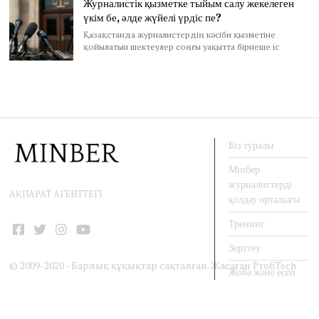
Журналистік қызметке тыйым салу жекелеген
үкім бе, әлде жүйелі үрдіс пе?
Қазақстанда журналистердің кәсіби қызметіне
қойылатын шектеулер соңғы уақытта бірнеше іс
Біз туралы
Мінбер
журналистерді
АҚПАРАТ АГЕНТТЕГІ
қолдау орталығы
Тренинг
Facebook
Twitter
Instagram
YouTube
Зерттеу
© 2009-2020 - Барлық құқықтар сақталған. Жасаған
ProfiTech
Жоба және есеп