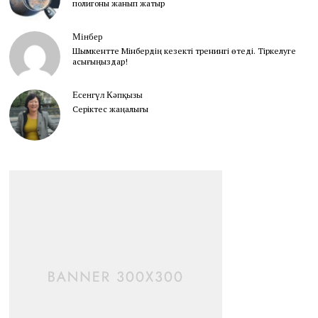
полигоны жанып жатыр
Мінбер
Шымкентте Мінбердің кезекті тренингі өтеді. Тіркелуге
асығыңыздар!
Есенгүл Кәпқызы
Серіктес жаңалығы