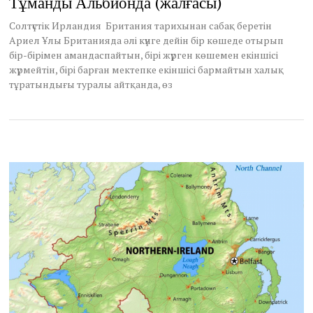
Тұманды Альбионда (жалғасы)
Cолтүстік Ирландия Британия тарихынан сабақ беретін
Ариел Ұлы Британияда әлі күнге дейін бір көшеде отырып
бір-бірімен амандаспайтын, бірі жүрген көшемен екіншісі
жүрмейтін, бірі барған мектепке екіншісі бармайтын халық
тұратындығы туралы айтқанда, өз