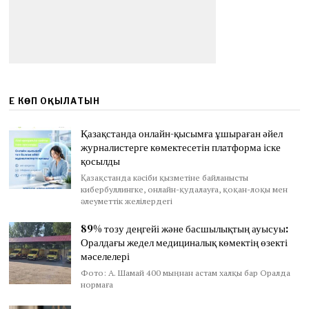
ЕҢ КӨП ОҚЫЛАТЫН
Қазақстанда онлайн-қысымға ұшыраған әйел
журналистерге көмектесетін платформа іске
қосылды
Қазақстанда кәсіби қызметіне байланысты
кибербуллингке, онлайн-қудалауға, қоқан-лоқы мен
әлеуметтік желілердегі
89% тозу деңгейі және басшылықтың ауысуы:
Оралдағы жедел медициналық көмектің өзекті
мәселелері
Фото: А. Шамай 400 мыңнан астам халқы бар Оралда
нормаға