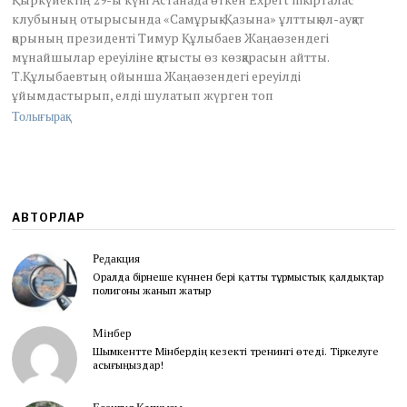
p
клубының отырысында «Самұрық-Қазына» ұлттық әл-ауқат
t
қорының президенті Тимур Құлыбаев Жаңаөзендегі
e
мұнайшылар ереуіліне қатысты өз көзқарасын айтты.
m
b
Т.Құлыбаевтың ойынша Жаңаөзендегі ереуілді
e
ұйымдастырып, елді шулатып жүрген топ
r
Толығырақ
6
,
2
0
2
4
АВТОРЛАР
Редакция
Оралда бірнеше күннен бері қатты тұрмыстық қалдықтар
полигоны жанып жатыр
Мінбер
Шымкентте Мінбердің кезекті тренингі өтеді. Тіркелуге
асығыңыздар!