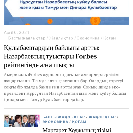
April 6, 2024
Басты жаңалықтар
/
Жаңалықтар
/
Экономика
/
Қоғам
Құлыбаевтардың байлығы артты:
Назарбаевтың туыстары Forbes
рейтингінде алға шықты
Америкалық Forbes журналындағы миллиардерлер тізімі
жаңартылды. Тізімде алты қазақстандық бар. Олардың төртеуі
соңғы бір жылда байлығын арттырған. Соның ішінде экс-
президент Нұрсұлтан Назарбаевтың қызы және күйеу баласы
Динара мен Тимур Құлыбаевтар да бар.
БАСТЫ ЖАҢАЛЫҚТАР
/
ЖАҢАЛЫҚТАР
/
ЭКОНОМИКА
/
ҚОҒАМ
Маргарет Ходжының тізімі