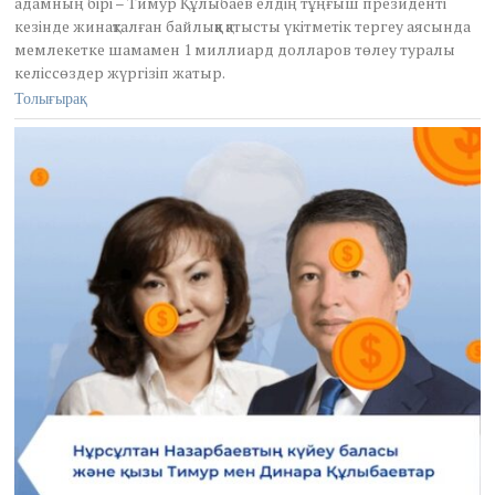
адамның бірі – Тимур Құлыбаев елдің тұңғыш президенті
u
кезінде жинақталған байлыққа қатысты үкітметік тергеу аясында
a
мемлекетке шамамен 1 миллиард долларов төлеу туралы
r
y
келіссөздер жүргізіп жатыр.
7
Толығырақ
,
2
0
2
5