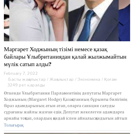
Маргарет Ходжының тізімі немесе қазақ
байлары Ұлыбританиядан қалай жылжымайтын
мүлік сатып алды?
February 7, 2022
F
e
Басты жаңалықтар
/
Жаңалықтар
/
Экономика
/
Қоғам
b
3249 рет қаралды
r
Өткенде Ұлыбритания Парламентінің депутаты Маргарет
u
Ходжының (Margaret Hodge) Қазақстанның бұрынғы билігінің
a
біраз адамдарының атын атап, оларға санкция салуды
r
y
сұрағаны жайлы жазған едік. Депутат жекелеген адамдарға
1
арнайы тоқтап, олардың қандай іспен айналысқандығын айтып
3
Толығырақ
,
2