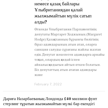
немесе қазақ байлары
Ұлыбританиядан қалай
жылжымайтын мүлік сатып
алды?
Өткенде Ұлыбритания Парламентінің
депутаты Маргарет Ходжының (Margaret
Hodge) Қазақстанның бұрынғы билігінің
біраз адамдарының атын атап, оларға
санкция салуды сұрағаны жайлы жазған
едік. Депутат жекелеген адамдарға арнайы
тоқтап, олардың қандай іспен
айналысқандығын айтып өткен болатын.
Біз депутаттың атын атаған адамдары
және
February 7, 2022
F
e
b
r
Дариға Назарбаеваның Лондонда £40 миллион фунт
u
стерлинг тұратын жылжымайтын мүлкі бар екендігі
a