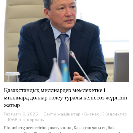
Қазақстандық миллиардер мемлекетке 1
миллиард доллар төлеу туралы келіссөз жүргізіп
жатыр
February 6, 2025
F
Басты жаңалықтар
/
Бизнес
/
Жаңалықтар
e
1068 рет қаралды
b
Bloomberg агенттігінің жазуынша , Қазақстандағы ең бай
r