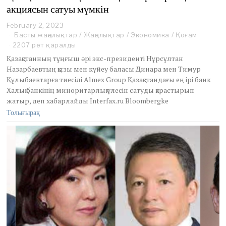
акциясын сатуы мүмкін
February 2, 2023
F
e
Басты жаңалықтар
/
Жаңалықтар
/
Экономика
/
Қоғам
b
2207 рет қаралды
r
Қазақстанның тұңғыш әрі экс-президенті Нұрсұлтан
u
Назарбаевтың қызы мен күйеу баласы Динара мен Тимур
a
Құлыбаевтарға тиесілі Almex Group Қазақстандағы ең ірі банк
r
y
Халық банкінің миноритарлық үлесін сатуды қарастырып
2
жатыр, деп хабарлайды Interfax.ru Bloombergke
,
Толығырақ
2
0
2
3