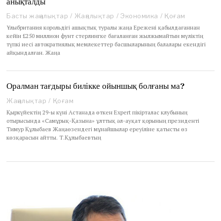
анықталды
r
y
Басты жаңалықтар
/
Жаңалықтар
/
Экономика
/
Қоғам
1
Ұлыбритания корольдігі ашықтық туралы жаңа Ережені қабылдағаннан
3
кейін £250 миллион фунт стерлингке бағаланған жылжымайтын мүліктің
,
түпкі иесі автократиялық мемлекеттер басшыларының балалары екендігі
2
айқындалған. Жаңа
0
2
2
Оралман тағдыры билікке ойыншық болғаны ма?
Жаңалықтар
/
Қоғам
Қыркүйектің 29-ы күні Астанада өткен Expert пікірталас клубының
отырысында «Самұрық-Қазына» ұлттық әл-ауқат қорының президенті
Тимур Құлыбаев Жаңаөзендегі мұнайшылар ереуіліне қатысты өз
көзқарасын айтты. Т.Құлыбаевтың