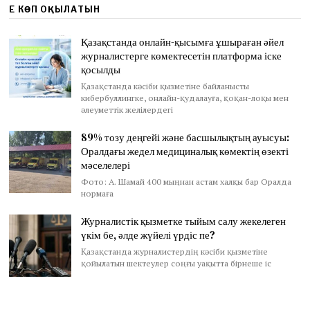
ЕҢ КӨП ОҚЫЛАТЫН
Қазақстанда онлайн-қысымға ұшыраған әйел
журналистерге көмектесетін платформа іске
қосылды
Қазақстанда кәсіби қызметіне байланысты
кибербуллингке, онлайн-қудалауға, қоқан-лоқы мен
әлеуметтік желілердегі
89% тозу деңгейі және басшылықтың ауысуы:
Оралдағы жедел медициналық көмектің өзекті
мәселелері
Фото: А. Шамай 400 мыңнан астам халқы бар Оралда
нормаға
Журналистік қызметке тыйым салу жекелеген
үкім бе, әлде жүйелі үрдіс пе?
Қазақстанда журналистердің кәсіби қызметіне
қойылатын шектеулер соңғы уақытта бірнеше іс