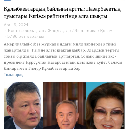
Құлыбаевтардың байлығы артты: Назарбаевтың
туыстары Forbes рейтингінде алға шықты
April 6, 2024
Басты жаңалықтар
/
Жаңалықтар
/
Экономика
/
Қоғам
5786 рет қаралды
Америкалық Forbes журналындағы миллиардерлер тізімі
жаңартылды. Тізімде алты қазақстандық бар. Олардың төртеуі
соңғы бір жылда байлығын арттырған. Соның ішінде экс-
президент Нұрсұлтан Назарбаевтың қызы және күйеу баласы
Динара мен Тимур Құлыбаевтар да бар.
Толығырақ