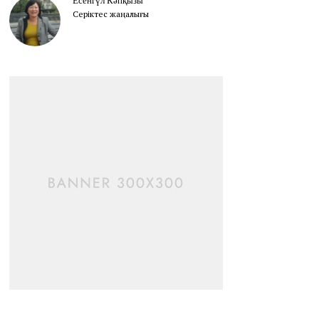
Есенгүл Кәпқызы
Серіктес жаңалығы