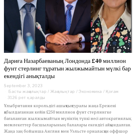
Дариға Назарбаеваның Лондонда £40 миллион
фунт стерлинг тұратын жылжымайтын мүлкі бар
екендігі анықталды
September 3, 2023
S
e
Басты жаңалықтар
/
Жаңалықтар
/
Экономика
/
Қоғам
p
3126 рет қаралды
t
Ұлыбритания корольдігі ашықтық туралы жаңа Ережені
e
қабылдағаннан кейін £250 миллион фунт стерлингке
m
бағаланған жылжымайтын мүліктің түпкі иесі автократиялық
b
e
мемлекеттер басшыларының балалары екендігі айқындалған.
r
Жаңа заң бойынша Англия мен Уэльсте орналасқан оффшор
3