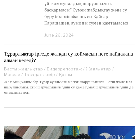
үй-коммуналдық шаруашылық
басқармасы” Сумен жабдықтау және су
бұру бөлімінің басшысы Қайсар
Қарашашев, ауылды сумен қамтамасыз
June 26, 2024
J
u
n
e
Тұрарлықтар іргеде жатқан су қоймасын неге пайдалана
2
алмай келеді?
6
,
Басты жаңалықтар
/
Видеорепортаж
/
Жаңалықтар
/
2
Мәселе
/
Тасадағы өмір
/
Қоғам
0
Жеті мың халқы бар Тұрар ауылының негізгі шаруашылығы – егін және мал
2
шаруашылығы. Егін шаруашылығы үшін су қажет, мал шаруашылығы үшін де
4
ең маңыздысы