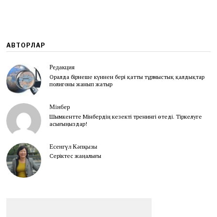
0
2
4
АВТОРЛАР
Редакция
Оралда бірнеше күннен бері қатты тұрмыстық қалдықтар
полигоны жанып жатыр
Мінбер
Шымкентте Мінбердің кезекті тренингі өтеді. Тіркелуге
асығыңыздар!
Есенгүл Кәпқызы
Серіктес жаңалығы