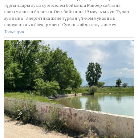
2
тұрғындары ауыз су мәселесі бойынша Мінбер сайтына
6
шағымданған болатын. Осы бойынша 19 маусым күні Тұрар
,
2
ауылына “Энергетика және тұрғын үй-коммуналдық
0
шаруашылық басқармасы” Сумен жабдықтау және су
2
Толығырақ
4