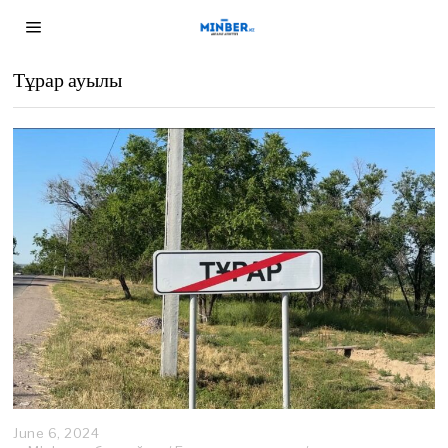
Тұрар ауылы
June 6, 2024
D