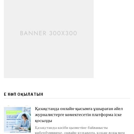
ЕҢ КӨП ОҚЫЛАТЫН
Қазақстанда онлайн-қысымға ұшыраған әйел
журналистерге көмектесетін платформа іске
қосылды
Қазақстанда кәсіби қызметіне байланысты
кибербуллингке, онлайн-қудалауға, қоқан-лоқы мен