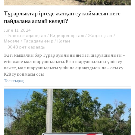
Тұрарлықтар іргеде жатқан су қоймасын неге
пайдалана алмай келеді?
June 11, 2024
D
Басты жаңалықтар
e
/
Видеорепортаж
/
Жаңалықтар
/
Мәселе
/
Тасадағы өмір
c
/
Қоғам
e
3048 рет қаралды
m
Жеті мың халқы бар Тұрар ауылының негізгі шаруашылығы –
b
егін және мал шаруашылығы. Егін шаруашылығы үшін су
e
қажет, мал шаруашылығы үшін де ең маңыздысы да – осы су.
r
K28 су қоймасы осы
2
0
Толығырақ
,
2
0
2
4