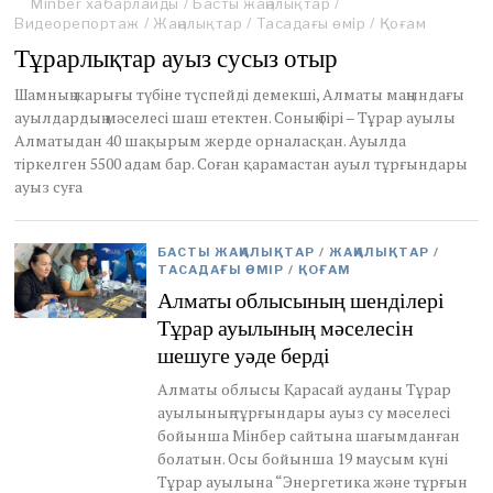
Minber хабарлайды
e
/
Басты жаңалықтар
/
Видеорепортаж
c
/
Жаңалықтар
/
Тасадағы өмір
/
Қоғам
e
Тұрарлықтар ауыз сусыз отыр
m
b
Шамның жарығы түбіне түспейді демекші, Алматы маңындағы
e
ауылдардың мәселесі шаш етектен. Соның бірі – Тұрар ауылы
r
Алматыдан 40 шақырым жерде орналасқан. Ауылда
2
0
тіркелген 5500 адам бар. Соған қарамастан ауыл тұрғындары
,
ауыз суға
2
0
2
БАСТЫ ЖАҢАЛЫҚТАР
/
ЖАҢАЛЫҚТАР
/
4
ТАСАДАҒЫ ӨМІР
/
ҚОҒАМ
Алматы облысының шенділері
Тұрар ауылының мәселесін
шешуге уәде берді
Алматы облысы Қарасай ауданы Тұрар
ауылының тұрғындары ауыз су мәселесі
бойынша Мінбер сайтына шағымданған
болатын. Осы бойынша 19 маусым күні
Тұрар ауылына “Энергетика және тұрғын