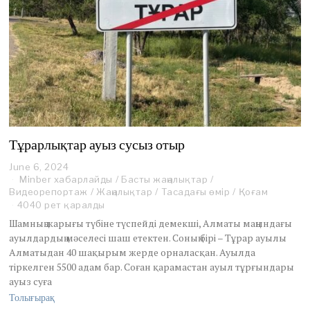
Тұрарлықтар ауыз сусыз отыр
June 6, 2024
D
Minber хабарлайды
e
/
Басты жаңалықтар
/
Видеорепортаж
c
/
Жаңалықтар
/
Тасадағы өмір
/
Қоғам
e
4040 рет қаралды
m
Шамның жарығы түбіне түспейді демекші, Алматы маңындағы
b
ауылдардың мәселесі шаш етектен. Соның бірі – Тұрар ауылы
e
Алматыдан 40 шақырым жерде орналасқан. Ауылда
r
тіркелген 5500 адам бар. Соған қарамастан ауыл тұрғындары
2
0
ауыз суға
,
Толығырақ
2