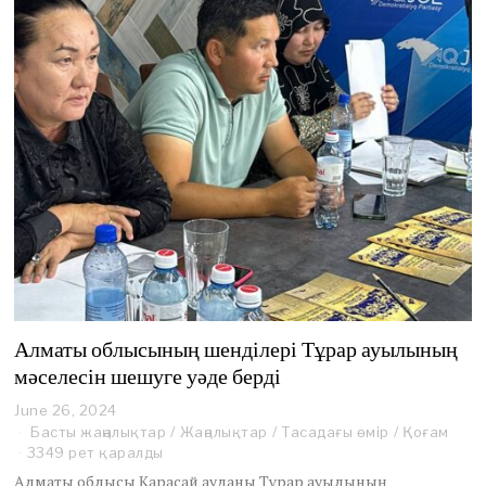
Алматы облысының шенділері Тұрар ауылының
мәселесін шешуге уәде берді
June 26, 2024
J
u
Басты жаңалықтар
/
Жаңалықтар
/
Тасадағы өмір
/
Қоғам
n
3349 рет қаралды
e
Алматы облысы Қарасай ауданы Тұрар ауылының