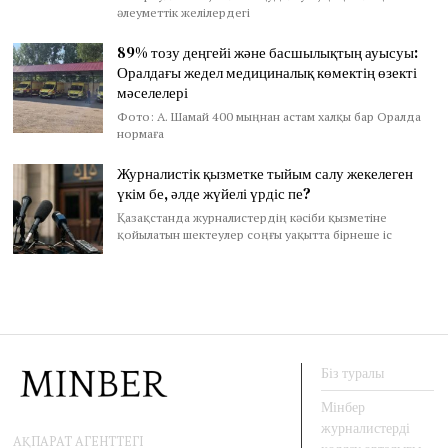
әлеуметтік желілердегі
89% тозу деңгейі және басшылықтың ауысуы:
Оралдағы жедел медициналық көмектің өзекті
мәселелері
Фото: А. Шамай 400 мыңнан астам халқы бар Оралда
нормаға
Журналистік қызметке тыйым салу жекелеген
үкім бе, әлде жүйелі үрдіс пе?
Қазақстанда журналистердің кәсіби қызметіне
қойылатын шектеулер соңғы уақытта бірнеше іс
Біз туралы
Мінбер
журналистерді
АҚПАРАТ АГЕНТТЕГІ