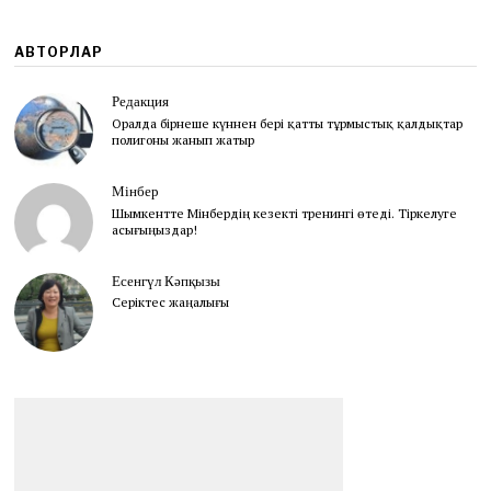
АВТОРЛАР
Редакция
Оралда бірнеше күннен бері қатты тұрмыстық қалдықтар
полигоны жанып жатыр
Мінбер
Шымкентте Мінбердің кезекті тренингі өтеді. Тіркелуге
асығыңыздар!
Есенгүл Кәпқызы
Серіктес жаңалығы