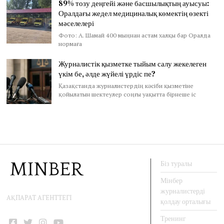
89% тозу деңгейі және басшылықтың ауысуы:
Оралдағы жедел медициналық көмектің өзекті
мәселелері
Фото: А. Шамай 400 мыңнан астам халқы бар Оралда
нормаға
Журналистік қызметке тыйым салу жекелеген
үкім бе, әлде жүйелі үрдіс пе?
Қазақстанда журналистердің кәсіби қызметіне
қойылатын шектеулер соңғы уақытта бірнеше іс
Біз туралы
Мінбер
журналистерді
АҚПАРАТ АГЕНТТЕГІ
қолдау орталығы
Тренинг