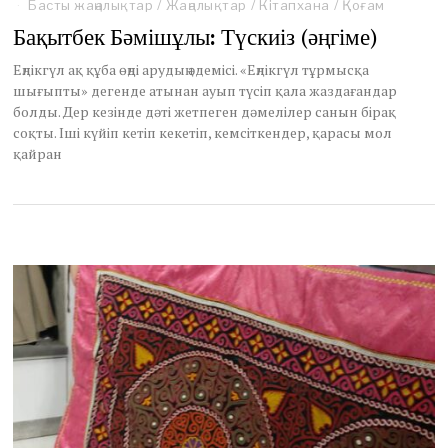
a
Басты жаңалықтар
/
Жаңалықтар
/
Кітапхана
/
Қоғам
y
Бақытбек Бәмішұлы: Түскиіз (әңгіме)
2
2
Еңлікгүл ақ құба өңді арудың әдемісі. «Еңлікгүл тұрмысқа
,
шығыпты» дегенде атынан ауып түсіп қала жаздағандар
2
болды. Дер кезінде дәті жетпеген дәмелілер санын бірақ
0
2
соқты. Іші күйіп кетіп кекетіп, кемсіткендер, қарасы мол
4
қайран