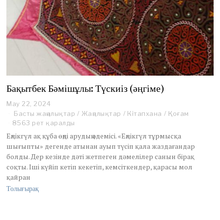
Бақытбек Бәмішұлы: Түскиіз (әңгіме)
May 22, 2024
M
a
Басты жаңалықтар
/
Жаңалықтар
/
Кітапхана
/
Қоғам
y
8563 рет қаралды
2
Еңлікгүл ақ құба өңді арудың әдемісі. «Еңлікгүл тұрмысқа
2
шығыпты» дегенде атынан ауып түсіп қала жаздағандар
,
болды. Дер кезінде дәті жетпеген дәмелілер санын бірақ
2
0
соқты. Іші күйіп кетіп кекетіп, кемсіткендер, қарасы мол
2
қайран
4
Толығырақ