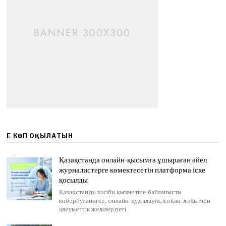
ЕҢ КӨП ОҚЫЛАТЫН
Қазақстанда онлайн-қысымға ұшыраған әйел
журналистерге көмектесетін платформа іске
қосылды
Қазақстанда кәсіби қызметіне байланысты
кибербуллингке, онлайн-қудалауға, қоқан-лоқы мен
әлеуметтік желілердегі