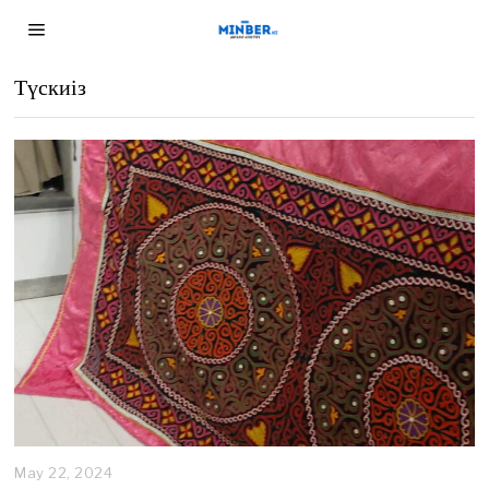
Түскиіз
May 22, 2024
M