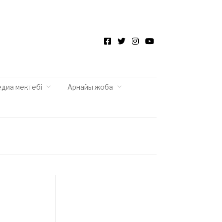
Facebook
Twitter
Instagram
YouTube
едиа мектебі
Арнайы жоба