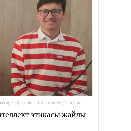
ықтар
/
Журналист болам десеңіз
/
Қоғам
теллект этикасы жайлы