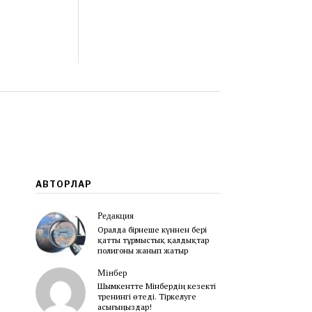
АВТОРЛАР
Редакция
Оралда бірнеше күннен бері
қатты тұрмыстық қалдықтар
полигоны жанып жатыр
Мінбер
Шымкентте Мінбердің кезекті
тренингі өтеді. Тіркелуге
асығыңыздар!