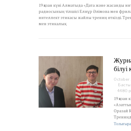
r
19 қазан күні Алматыда «Дата және жасанды инт
3
радиосының тілшісі Елнұр Әлімова мен фри
1
интеллект этикасы жайлы трениң өткізді. Тре
,
мен этикалық
2
0
2
4
Журна
білуі 
October 
Басты
4480 
19 қазан
«Азатты
Оразай 
Трениңде
Толығыра