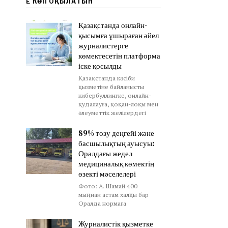
ЕҢ КӨП ОҚЫЛАТЫН
Қазақстанда онлайн-
қысымға ұшыраған әйел
журналистерге
көмектесетін платформа
іске қосылды
Қазақстанда кәсіби
қызметіне байланысты
кибербуллингке, онлайн-
қудалауға, қоқан-лоқы мен
әлеуметтік желілердегі
89% тозу деңгейі және
басшылықтың ауысуы:
Оралдағы жедел
медициналық көмектің
өзекті мәселелері
Фото: А. Шамай 400
мыңнан астам халқы бар
Оралда нормаға
Журналистік қызметке