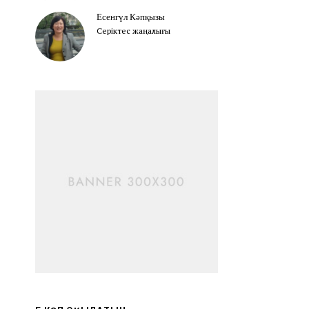
Есенгүл Кәпқызы
Серіктес жаңалығы