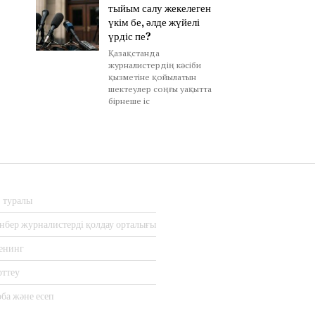
тыйым салу жекелеген
үкім бе, әлде жүйелі
үрдіс пе?
Қазақстанда
журналистердің кәсіби
қызметіне қойылатын
шектеулер соңғы уақытта
бірнеше іс
з туралы
нбер журналистерді қолдау орталығы
енинг
рттеу
ба және есеп