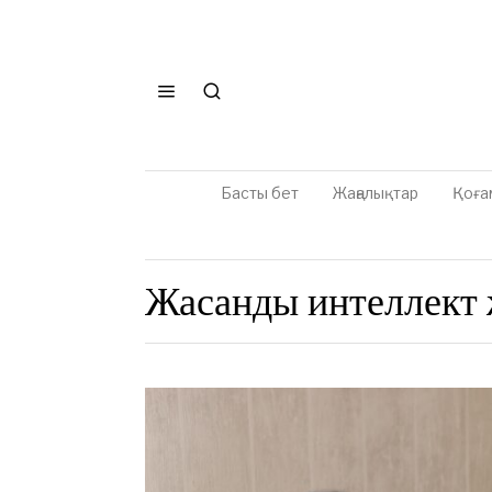
Басты бет
Жаңалықтар
Қоға
Жасанды интеллект 