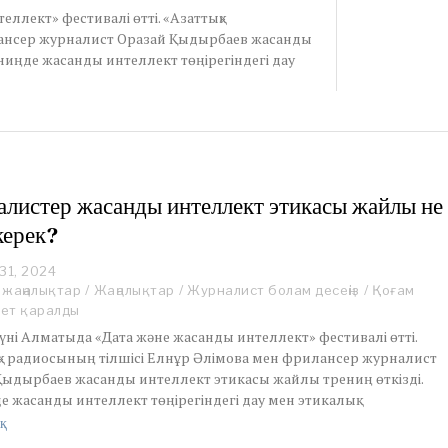
еллект» фестивалі өтті. «Азаттық»
лансер журналист Оразай Қыдырбаев жасанды
ниңде жасанды интеллект төңірегіндегі дау
листер жасанды интеллект этикасы жайлы не
керек?
31, 2024
O
c
 жаңалықтар
/
Жаңалықтар
/
Журналист болам десеңіз
/
Қоғам
t
рет қаралды
o
 күні Алматыда «Дата және жасанды интеллект» фестивалі өтті.
b
қ» радиосының тілшісі Елнұр Әлімова мен фрилансер журналист
e
Қыдырбаев жасанды интеллект этикасы жайлы трениң өткізді.
r
3
 жасанды интеллект төңірегіндегі дау мен этикалық
1
қ
,