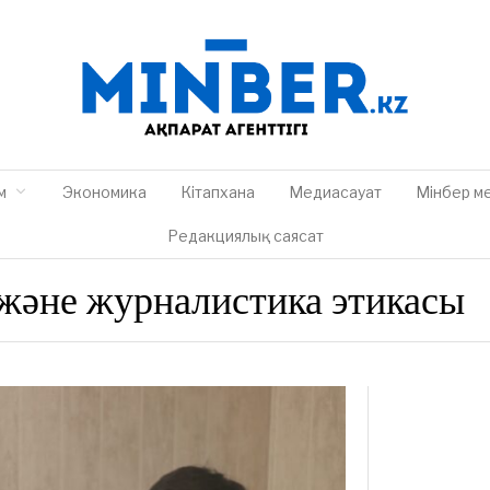
м
Экономика
Кітапхана
Медиасауат
Мінбер м
Редакциялық саясат
және журналистика этикасы