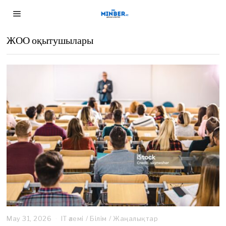
ЖОО оқытушылары
May 31, 2026
M
IT әлемі
/
Білім
/
Жаңалықтар