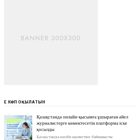
ЕҢ КӨП ОҚЫЛАТЫН
Қазақстанда онлайн-қысымға ұшыраған әйел
журналистерге көмектесетін платформа іске
қосылды
Қазақстанда кәсіби қызметіне байланысты