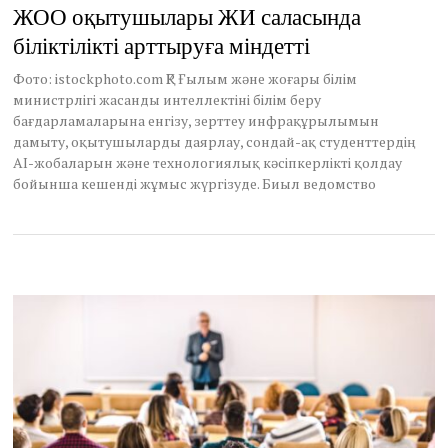
a
ЖОО оқытушылары ЖИ саласында
y
біліктілікті арттыруға міндетті
3
1
,
Фото: istockphoto.com ҚР Ғылым және жоғары білім
2
министрлігі жасанды интеллектіні білім беру
0
бағдарламаларына енгізу, зерттеу инфрақұрылымын
2
дамыту, оқытушыларды даярлау, сондай-ақ студенттердің
6
AI-жобаларын және технологиялық кәсіпкерлікті қолдау
бойынша кешенді жұмыс жүргізуде. Биыл ведомство