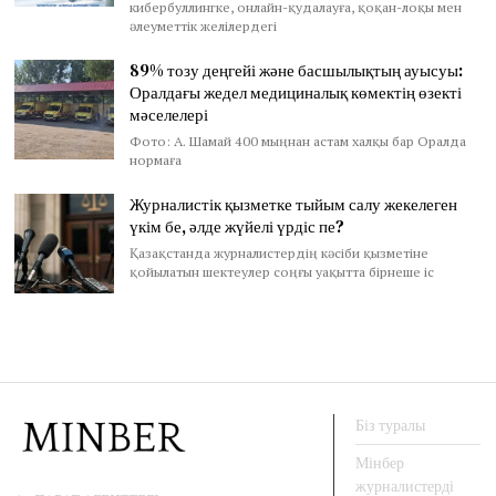
кибербуллингке, онлайн-қудалауға, қоқан-лоқы мен
әлеуметтік желілердегі
89% тозу деңгейі және басшылықтың ауысуы:
Оралдағы жедел медициналық көмектің өзекті
мәселелері
Фото: А. Шамай 400 мыңнан астам халқы бар Оралда
нормаға
Журналистік қызметке тыйым салу жекелеген
үкім бе, әлде жүйелі үрдіс пе?
Қазақстанда журналистердің кәсіби қызметіне
қойылатын шектеулер соңғы уақытта бірнеше іс
Біз туралы
Мінбер
журналистерді