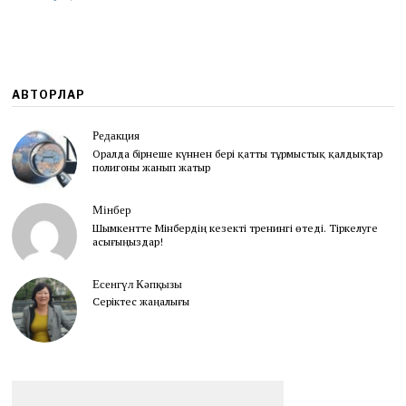
АВТОРЛАР
Редакция
Оралда бірнеше күннен бері қатты тұрмыстық қалдықтар
полигоны жанып жатыр
Мінбер
Шымкентте Мінбердің кезекті тренингі өтеді. Тіркелуге
асығыңыздар!
Есенгүл Кәпқызы
Серіктес жаңалығы