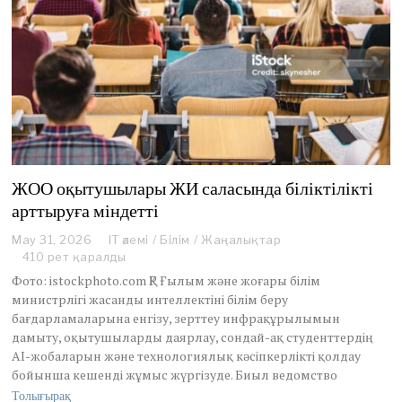
ЖОО оқытушылары ЖИ саласында біліктілікті
арттыруға міндетті
May 31, 2026
M
IT әлемі
/
Білім
/
Жаңалықтар
a
410 рет қаралды
y
Фото: istockphoto.com ҚР Ғылым және жоғары білім
3
министрлігі жасанды интеллектіні білім беру
1
бағдарламаларына енгізу, зерттеу инфрақұрылымын
,
дамыту, оқытушыларды даярлау, сондай-ақ студенттердің
2
0
AI-жобаларын және технологиялық кәсіпкерлікті қолдау
2
бойынша кешенді жұмыс жүргізуде. Биыл ведомство
6
Толығырақ