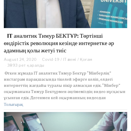
IT аналитик Тимур БЕКТҰР: Төртінші
өндірістік революция кезінде интернетке әр
адамның қолы жетуі тиіс
August 24, 2020
A
Covid-19
/
IT әлемі
/
Қоғам
u
3893 рет қаралды
g
Өткен жұмада ІТ аналитик Тимур Бектұр “Мінберлің”
u
инстаграм парақшасында тікелей эфирге келіп, елдегі
s
интернеттің жағдайы туралы пікір алмасқан едік. “Мінбер”
t
оқырманына Тимур Бектұрмен әңгімеміздің видео нұсқасын
2
5
ұсынған едік. Дегенмен кей оқырманның видеодан
,
Толығырақ
2
0
2
0