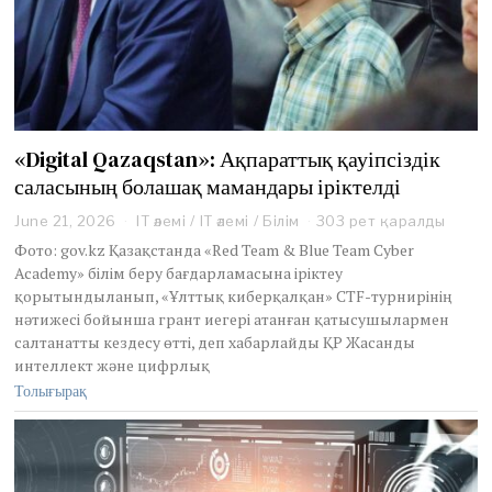
«Digital Qazaqstan»: Ақпараттық қауіпсіздік
саласының болашақ мамандары іріктелді
June 21, 2026
J
IT әлемі
/
IT әлемі
/
Білім
303 рет қаралды
u
Фото: gov.kz Қазақстанда «Red Team & Blue Team Cyber
n
Academy» білім беру бағдарламасына іріктеу
e
қорытындыланып, «Ұлттық киберқалқан» CTF-турнирінің
2
нәтижесі бойынша грант иегері атанған қатысушылармен
1
,
салтанатты кездесу өтті, деп хабарлайды ҚР Жасанды
2
интеллект және цифрлық
0
Толығырақ
2
6