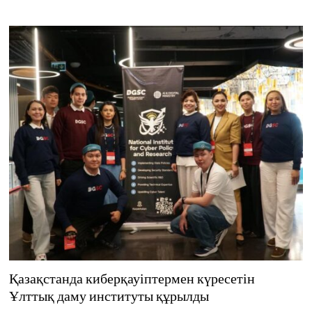
Қазақстанда киберқауіптермен күресетін
Ұлттық даму институты құрылды