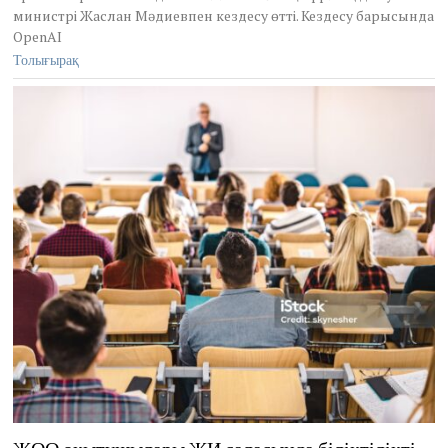
2
министрі Жаслан Мәдиевпен кездесу өтті. Кездесу барысында
0
OpenAI
2
Толығырақ
6