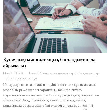
Құпиялықты жоғалтсаңыз, бостандықтан да
айрыласыз
May 1, 2020
M
IT әлемі
/
Басты жаңалықтар
/
Жаңалықтар
a
2523 рет қаралды
y
Назарларыңызға онлайн-қауіпсіздік және құпиялылық
1
мәселелері жөніндегі сарапшы, Hack for Privacy
,
қауымдастығының авторы Робин Доэртидың мақаласын
2
ұсынамыз. Ол құпиялылық және цифрлық құқық
0
2
құндылықтарын дәріптейді. Көптеген елдердің билігі
0