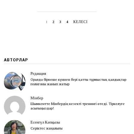
0
1
6
1
2
3
4
КЕЛЕСІ
АВТОРЛАР
Редакция
Оралда бірнеше күннен бері қатты тұрмыстық қалдықтар
полигоны жанып жатыр
Мінбер
Шымкентте Мінбердің кезекті тренингі өтеді. Тіркелуге
асығыңыздар!
Есенгүл Кәпқызы
Серіктес жаңалығы