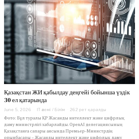
Қазақстан ЖИ қабылдау деңгейі бойынша үздік
30 ел қатарында
June 5, 2026
J
IT әлемі
/
Білім
262 рет қаралды
u
Фото: Бұл туралы ҚР Жасанды интеллект және цифрлық
n
даму министрлігі хабарлайды. OpenAI делегациясының
e
Қазақстанға сапары аясында Премьер-Министрдің
5
орынбасары – Жасанды интеллект және цифрлық даму
,