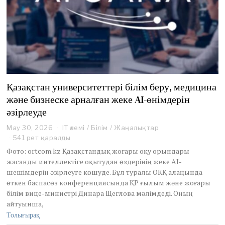
Қазақстан университеттері білім беру, медицина
және бизнеске арналған жеке AI-өнімдерін
әзірлеуде
May 30, 2026
M
IT әлемі
/
Білім
/
Жаңалықтар
a
541 рет қаралды
y
Фото: ortcom.kz Қазақстандық жоғары оқу орындары
3
жасанды интеллектіге оқытудан өздерінің жеке AI-
0
шешімдерін әзірлеуге көшуде. Бұл туралы ОКҚ алаңында
,
өткен баспасөз конференциясында ҚР ғылым және жоғары
2
0
білім вице-министрі Динара Щеглова мәлімдеді. Оның
2
айтуынша,
6
Толығырақ