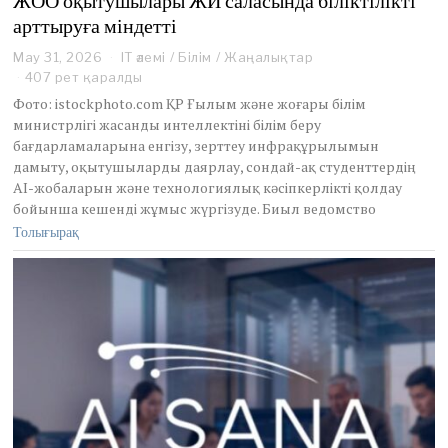
ЖОО оқытушылары ЖИ саласында біліктілікті
арттыруға міндетті
May 31, 2026
M
IT әлемі
/
Білім
/
Жаңалықтар
a
407 рет қаралды
y
Фото: istockphoto.com ҚР Ғылым және жоғары білім
3
министрлігі жасанды интеллектіні білім беру
1
бағдарламаларына енгізу, зерттеу инфрақұрылымын
,
дамыту, оқытушыларды даярлау, сондай-ақ студенттердің
2
0
AI-жобаларын және технологиялық кәсіпкерлікті қолдау
2
бойынша кешенді жұмыс жүргізуде. Биыл ведомство
6
Толығырақ