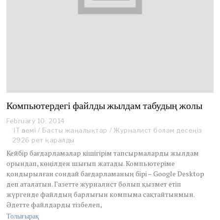
Компьютердегі файлды жылдам табудың жолы
February 10, 2014
D
e
IT әлемі
/
Басты жаңалықтар
/
Журналист болам десеңіз
c
2926 рет қаралды
e
Кейбір бағдарламалар кішігірім тапсырмаларды жылдам
m
орындап, көңілден шығып жатады. Компьютеріме
b
қондырылған сондай бағдарламаның бірі – Google Desktop
e
r
деп аталатын. Газетте журналист болып қызмет етіп
1
жүргенде файлдың барлығын компыма сақтайтынмын.
5
Әдетте файлдарды тізбелеп,
,
Толығырақ
2