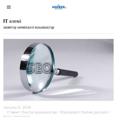
IT әлемі
Ғаламтор әлеміндегі жаңалықтар
January 6, 2014
J
IT әлемі
/
Басты жаңалықтар
a
/
Журналист болам десеңіз
/
Өзге айдарлар
n