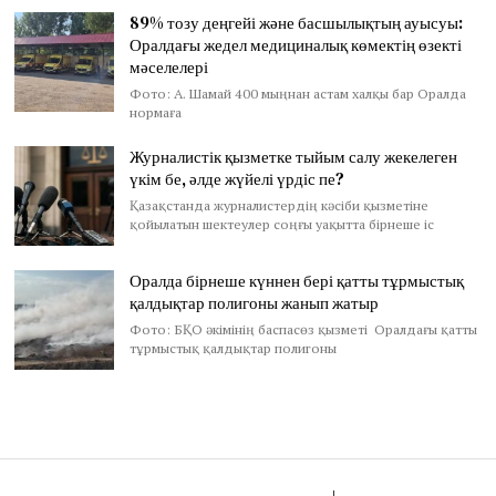
89% тозу деңгейі және басшылықтың ауысуы:
Оралдағы жедел медициналық көмектің өзекті
мәселелері
Фото: А. Шамай 400 мыңнан астам халқы бар Оралда
нормаға
Журналистік қызметке тыйым салу жекелеген
үкім бе, әлде жүйелі үрдіс пе?
Қазақстанда журналистердің кәсіби қызметіне
қойылатын шектеулер соңғы уақытта бірнеше іс
Оралда бірнеше күннен бері қатты тұрмыстық
қалдықтар полигоны жанып жатыр
Фото: БҚО әкімінің баспасөз қызметі Оралдағы қатты
тұрмыстық қалдықтар полигоны