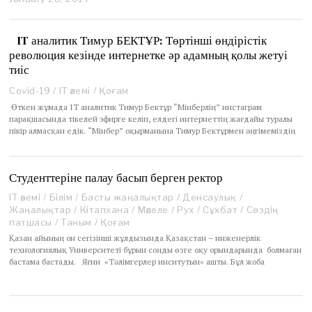
a
n
u
IT аналитик Тимур БЕКТҰР: Төртінші өндірістік
a
революция кезінде интернетке әр адамның қолы жетуі
r
тиіс
y
2
Covid-19
/
IT әлемі
/
Қоғам
7
Өткен жұмада ІТ аналитик Тимур Бектұр “Мінберлің” инстаграм
,
парақшасында тікелей эфирге келіп, елдегі интернеттің жағдайы туралы
2
пікір алмасқан едік. “Мінбер” оқырманына Тимур Бектұрмен әңгімеміздің
0
1
4
Студенттеріне палау басып берген ректор
IT әлемі
/
Білім
/
Басты жаңалықтар
/
Денсаулық
/
Жаңалықтар
/
Кітапхана
/
Мәселе
/
Рух
/
Сұхбат
/
Сөздің
патшасы
/
Таным
/
Қоғам
Қазан айының он сегізінші жұлдызында Қазақстан – инженерлік
технологиялық Университеті бұрын соңды өзге оқу орындарында болмаған
бастама бастады. Яғни «Тәлімгерлер инситутын» ашты. Бұл жоба