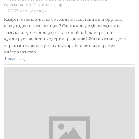
басылымнан
/
n
Жаңалықтар
e
2253 рет қаралды
2
Қазіргі төтенше жағдай кезінде Қазақстанның цифрлық
,
алаңындағы ахуал қандай? Сандық дәуірдің қарқынды
2
дамуына түрткі боларлық тәсіл қайсы һәм керісінше,
0
құлдыруға әкелетін кедергілер қандай? Жалпыға міндетті
2
0
карантин кезінде тұтынушылар, бизнес өкілдері мен
кибералаяқтар
Толығырақ