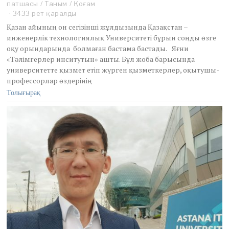
патшасы
/
Таным
o
/
Қоғам
b
3433 рет қаралды
e
Қазан айының он сегізінші жұлдызында Қазақстан –
r
инженерлік технологиялық Университеті бұрын соңды өзге
2
оқу орындарында болмаған бастама бастады. Яғни
1
«Тәлімгерлер инситутын» ашты. Бұл жоба барысында
,
2
университетте қызмет етіп жүрген қызметкерлер, оқытушы-
0
профессорлар өздерінің
2
Толығырақ
1