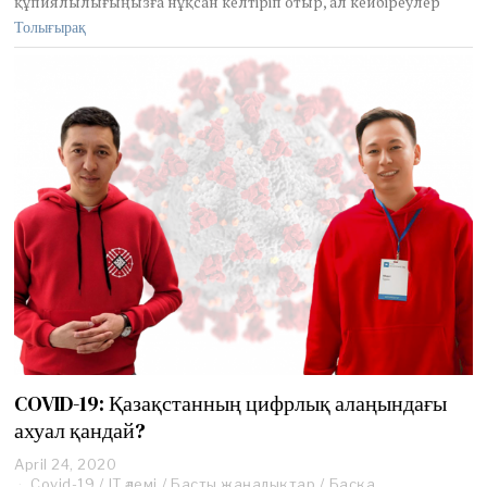
құпиялылығыңызға нұқсан келтіріп отыр, ал кейбіреулер
Толығырақ
COVID-19: Қазақстанның цифрлық алаңындағы
ахуал қандай?
April 24, 2020
J
Covid-19
/
IT әлемі
u
/
Басты жаңалықтар
/
Басқа