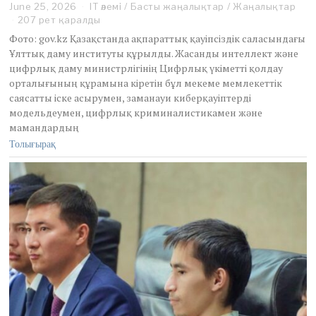
June 25, 2026
J
IT әлемі
/
Басты жаңалықтар
/
Жаңалықтар
u
207 рет қаралды
n
Фото: gov.kz Қазақстанда ақпараттық қауіпсіздік саласындағы
e
Ұлттық даму институты құрылды. Жасанды интеллект және
2
цифрлық даму министрлігінің Цифрлық үкіметті қолдау
5
орталығының құрамына кіретін бұл мекеме мемлекеттік
,
2
саясатты іске асырумен, заманауи киберқауіптерді
0
модельдеумен, цифрлық криминалистикамен және
2
мамандардың
6
Толығырақ