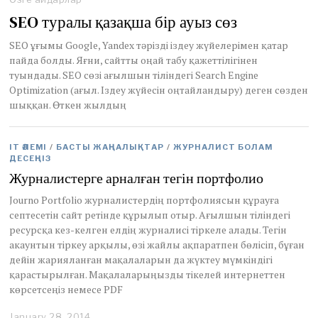
u
SEO туралы қазақша бір ауыз сөз
a
r
SEO ұғымы Google, Yandex тәрізді іздеу жүйелерімен қатар
y
пайда болды. Яғни, сайтты оңай табу қажеттілігінен
1
туындады. SEO сөзі ағылшын тіліндегі Search Engine
0
,
Optimization (ағыл. Іздеу жүйесін оңтайландыру) деген сөзден
2
шыққан. Өткен жылдың
0
1
4
IT ӘЛЕМІ
/
БАСТЫ ЖАҢАЛЫҚТАР
/
ЖУРНАЛИСТ БОЛАМ
ДЕСЕҢІЗ
Журналистерге арналған тегін портфолио
Journo Portfolio журналистердің портфолиясын құрауға
септесетін сайт ретінде құрылып отыр. Ағылшын тіліндегі
ресурсқа кез-келген елдің журналисі тіркеле алады. Тегін
акаунтын тіркеу арқылы, өзі жайлы ақпаратпен бөлісіп, бұған
дейін жарияланған мақалаларын да жүктеу мүмкіндігі
қарастырылған. Мақалаларыңызды тікелей интернеттен
көрсетсеңіз немесе PDF
January 28, 2014
J