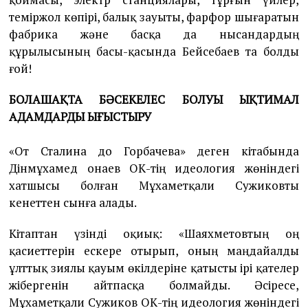
теміржол көпірі, балық зауыты, фарфор шығаратын
фабрика және басқа да нысандардың
құрылысының басы-қасында Бейсебаев та болды
ғой!
БОЛАШАҚТА БӘСЕКЕЛЕС БОЛУЫ ЫҚТИМАЛ
АДАМДАРДЫ ЫҒЫСТЫРУ
«От Сталина до Горбачева» деген кітабында
Дінмұхамед Қонаев ОК-тің идеология жөніндегі
хатшысы болған Мұхаметқали Сужиковты
кенеттен сынға алады.
Кітаптан үзінді оқиық: «Шаяхметовтың оң
қасиеттерін ескере отырып, оның маңдайалды
ұлттық зиялы қауым өкілдеріне қатысты ірі қателер
жібергенін айтпасқа болмайды. Әсіресе,
Мұхаметқали Сужиков ОК-тің идеология жөніндегі