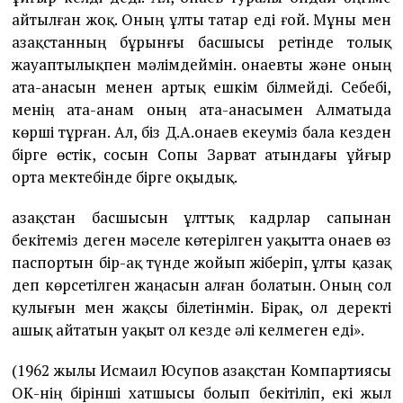
айтылған жоқ. Оның ұлты татар еді ғой. Мұны мен
Қазақстанның бұрынғы басшысы ретінде толық
жауаптылықпен мәлімдеймін. Қонаевты және оның
ата-анасын менен артық ешкім білмейді. Себебі,
менің ата-анам оның ата-анасымен Алматыда
көрші тұрған. Ал, біз Д.А.Қонаев екеуміз бала кезден
бірге өстік, сосын Сопы Зарват атындағы ұйғыр
орта мектебінде бірге оқыдық.
Қазақстан басшысын ұлттық кадрлар сапынан
бекітеміз деген мәселе көтерілген уақытта Қонаев өз
паспортын бір-ақ түнде жойып жіберіп, ұлты қазақ
деп көрсетілген жаңасын алған болатын. Оның сол
қулығын мен жақсы білетінмін. Бірақ, ол деректі
ашық айтатын уақыт ол кезде әлі келмеген еді».
(1962 жылы Исмаил Юсупов Қазақстан Компартиясы
ОК-нің бірінші хатшысы болып бекітіліп, екі жыл