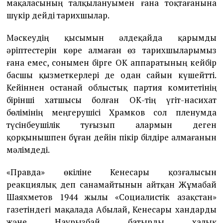
мақаласының талқылануымен ғана тоқтағанына
шүкір дейді тарихшылар.
Мәскеудің қысымын әлдеқайда қарымды
әріптестерін көре алмаған өз тарихшыларымыз
ғана емес, сонымен бірге ОК аппаратының кейбір
басшы қызметкерлері де одан сайын күшейтті.
Кейіннен Қостанай облыстық партия комитетінің
бірінші хатшысы болған ОК-тің үгіт-насихат
бөлімінің меңгерушісі Храмков сол пленумда
түсінбеушілік туғызып алармын деген
қорқынышпен бұған дейін пікір білдіре алмағанын
мәлімдеді.
«Правда» өкіліне Кенесары қозғалысын
реакциялық деп санамайтынын айтқан Жұмабай
Шаяхметов 1944 жылы «Социалистік Қазақстан»
газетіндегі мақалада Абылай, Кенесары хандарды
және Наурызбай батырды халық