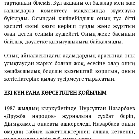
тартқанын білеміз. Бұл ақшаны ол балалар мен жас
ғалымдарға көмектесу мақсатында жұмсауға
бұйырды. Осындай кішіпейілділік оның туа бітті
қасиеті екені көзге көрініп тұрды және жұрттың
оған деген сенімін күшейтті. Оның жеке басының
байлық-дәулетке қызығушылығы байқалмады.
Оның айналасындағы адамдардың арасында оны
ұлықтаудан жарыс болған жоқ, есесіне олар оның
көшбасшылық беделін қызғыштай қоритын, оның
жетістіктеріне қылау түсірмеуге тырысатын.
ЕКІ КҮН ҒАНА КӨРСЕТІЛГЕН
ҚОЙЫЛЫМ
1987 жылдың қыркүйегінде Нұрсұлтан Назарбаев
«Дружба народов» журналына сұхбат беріп,
Дінмұхамед Қонаевты әшкереледі. Назарбаев оның
өмірдің табиғи қажеттіліктерінен алшақ кеткенін,