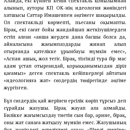
Алайда, екі күннен кейін спектакль қойылымнан
алынып, ауторы ҚКП ОК-нің идеология жөніндегі
хатшысы Саттар Имашевпен әңгімеге шақырылды.
Ол спектакльді көрмепті, пьесаны оқымапты.
Бірақ, екі сағат бойы жандайшап жеткізушілерден
естіп алған «Қанша жерден дана басшы болса да,
айналасына жағымпаздарды жинап алып
отырғанда қателікке ұрынбауы мүмкін емес»,
«Аспан ашық, жол тегіс. Бірақ, тізгінді тура бір мас
адам ұстап отырғандай, қорыққанымыздан діріл
қағамыз» деген спектакль кейіпкерлері айтатын
«идеологияға жат» сөздердің төңірегінде әңгіме
жүргізген.
Бұл сөздердің қай жерінен ерсілік көріп тұрсыз деп
сұрайды жазушы. Бірақ жауап ала алмайды.
Билікке жағымсыздау тиетін сын бар, әрине, бірақ,
оны жат санаға жатқызу мүмкін емес. Жазушының
бұл жөніндегі естеліктері оның «Шерлі шежіре»