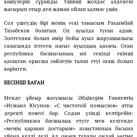
көшулерін сұрайды. Үшінші жолдас әлденені
жасырып отыр деп жаман ойлап қалмас үшін.
Сол үшеудің бірі менің ескі танысым Рахымбай
Тазабеков болатын. Ол ауылда туған адам.
Зоотехник болып өмір бойы ауыл шаруашылығы
саласында істеген нағыз ауылдың қазағы. Оған
республика басшысының өзі секілді екінші
қазақтан орысша сөйлеуін талап етуі оғаш болып
көрінген.
БЕСІНШІ БАҒАН
Менде ұйғыр жазушысы Әбдікерім Ғаниевтің
«Исмаил Юсупов: «С чистотой помыслов» атты
деректі повесі бар. Содан үзінді келтірейін:
«Республикаға басшылық етуге мен келгенде
«менің қаракөз достарым» Қазақстанның басына
ұйғыр келді деді. Ал, Қонаев туралы ондай әңгіме