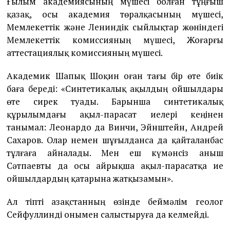
Ғылым академиясының мүшесі болған тұңғыш
қазақ, осы академия төралқасының мүшесі,
Мемлекеттік және Лениндік сыйлықтар жөніндегі
Мемлекеттік комиссияның мүшесі, Жоғарғы
аттестациялық комиссияның мүшесі.
Академик Шапық Шоқин оған тағы бір өте биік
баға береді: «Синтетикалық ақылдың ойшылдары
өте сирек туады. Барынша синтетикалық
құрылымдағы ақыл-парасат иелері кеңінен
танымал: Леонардо да Винчи, Эйнштейн, Андрей
Сахаров. Олар немен шұғылданса да қайталанбас
тұлғаға айналады. Мен еш күмәнсіз Қаныш
Сәтпаевты да осы айрықша ақыл-парасатқа ие
ойшылдардың қатарына жатқызамын».
Ал тіпті Қазақстанның өзінде беймәлім геолог
Сейфуллинді онымен салыстыруға да келмейді.