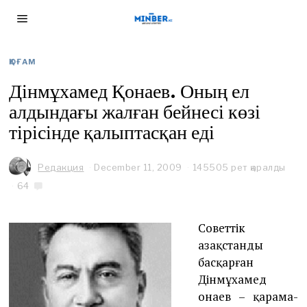
ҚОҒАМ
Дінмұхамед Қонаев. Оның ел
алдындағы жалған бейнесі көзі
тірісінде қалыптасқан еді
Редакция
December 11, 2009
O
145505 рет қаралды
c
64
t
o
b
Советтік
e
r
Қазақстанды
2
басқарған
9
Дінмұхамед
,
2
Қонаев – қарама-
0