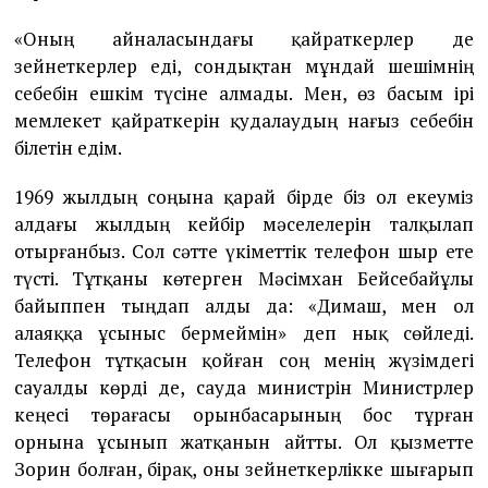
«Оның айналасындағы қайраткерлер де
зейнеткерлер еді, сондықтан мұндай шешімнің
себебін ешкім түсіне алмады. Мен, өз басым ірі
мемлекет қайраткерін қудалаудың нағыз себебін
білетін едім.
1969 жылдың соңына қарай бірде біз ол екеуміз
алдағы жылдың кейбір мәселелерін талқылап
отырғанбыз. Сол сәтте үкіметтік телефон шыр ете
түсті. Тұтқаны көтерген Мәсімхан Бейсебайұлы
байыппен тыңдап алды да: «Димаш, мен ол
алаяққа ұсыныс бермеймін» деп нық сөйледі.
Телефон тұтқасын қойған соң менің жүзімдегі
сауалды көрді де, сауда министрін Министрлер
кеңесі төрағасы орынбасарының бос тұрған
орнына ұсынып жатқанын айтты. Ол қызметте
Зорин болған, бірақ, оны зейнеткерлікке шығарып