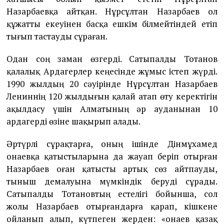
Назарбаевқа айтқан. Нұрсұлтан Назарбаев ол
құжатты екеуінен басқа ешкім білмейтіндей етіп
тығып тастауды сұраған.
Одан соң заман өзгерді. Сатыпалды Тотанов
қалалық Ардагерлер кеңесінде жұмыс істеп жүрді.
1990 жылдың 20 сәуірінде Нұрсұлтан Назарбаев
Лениннің 120 жылдығын қалай атап өту керектігін
ақылдасу үшін Алматының әр ауданынан 10
ардагерді өзіне шақырып алады.
Әртүрлі сұрақтарға, оның ішінде Дінмұхамед
Қонаевқа қатыстыларына да жауап беріп отырған
Назарбаев оған қатысты артық сөз айтпауды,
тыныш демалуына мүмкіндік беруді сұрады.
Сатыпалды Тотановтың естелігі бойынша, сол
жолы Назарбаев отырғандарға қарап, кішкене
ойланып алып, күтпеген жерден: «Қонаев қазақ