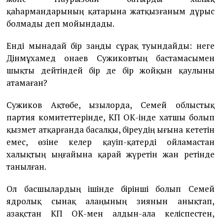
қаһармандарының қатарына жатқызғаным дұрыс
болмады деп мойындады.
Енді мынадай бір заңды сұрақ туындайды: неге
Дінмұхамед Қонаев Сужиковтың бастамасымен
шықты дейтіндей бір де бір жойқын қаулыны
атамаған?
Сужиков Ақтөбе, Қызылорда, Семей облыстық
партия комитеттерінде, ҚКП ОК-інде хатшы болып
қызмет атқарғанда басалқы, біреудің ығына кететін
емес, өзіне келер қауіп-қатерді ойламастан
халықтың ыңғайына қарай жүретін жан ретінде
танылған.
Ол басшылардың ішінде бірінші болып Семей
ядролық сынақ алаңының зиянын анықтап,
Қазақстан КП ОК-мен алдын-ала келіспестен,