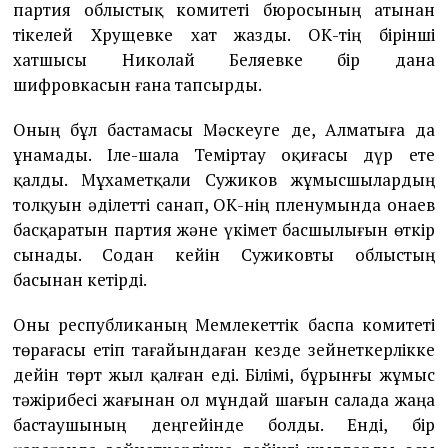
партия облыстық комитеті бюросының атынан
тікелей Хрущевке хат жазды. ОК-тің бірінші
хатшысы Николай Беляевке бір дана
шифровкасын ғана тапсырды.
Оның бұл бастамасы Мәскеуге де, Алматыға да
ұнамады. Іле-шала Теміртау оқиғасы дүр ете
қалды. Мұхаметқали Сужиков жұмысшылардың
толқуын әділетті санап, ОК-нің пленумында Қонаев
басқаратын партия және үкімет басшылығын өткір
сынады. Содан кейін Сужиковты облыстың
басынан кетірді.
Оны республиканың Мемлекеттік баспа комитеті
төрағасы етіп тағайындаған кезде зейнеткерлікке
дейін төрт жыл қалған еді. Білімі, бұрынғы жұмыс
тәжірибесі жағынан ол мұндай шағын салада жаңа
бастаушының деңгейінде болды. Енді, бір