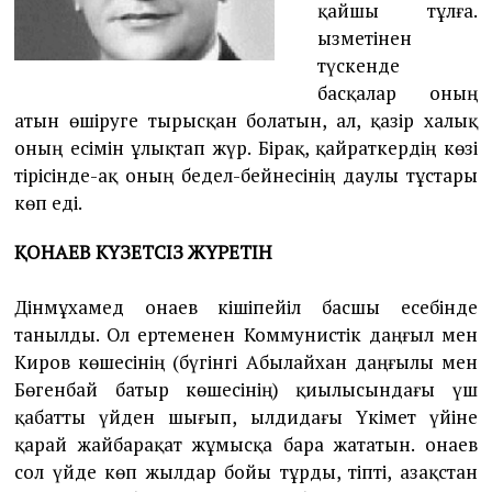
қайшы тұлға.
2
0
Қызметінен
түскенде
басқалар оның
атын өшіруге тырысқан болатын, ал, қазір халық
оның есімін ұлықтап жүр. Бірақ, қайраткердің көзі
тірісінде-ақ оның бедел-бейнесінің даулы тұстары
көп еді.
ҚОНАЕВ КҮЗЕТСІЗ ЖҮРЕТІН
Дінмұхамед Қонаев кішіпейіл басшы есебінде
танылды. Ол ертеменен Коммунистік даңғыл мен
Киров көшесінің (бүгінгі Абылайхан даңғылы мен
Бөгенбай батыр көшесінің) қиылысындағы үш
қабатты үйден шығып, ылдидағы Үкімет үйіне
қарай жайбарақат жұмысқа бара жататын. Қонаев
сол үйде көп жылдар бойы тұрды, тіпті, Қазақстан