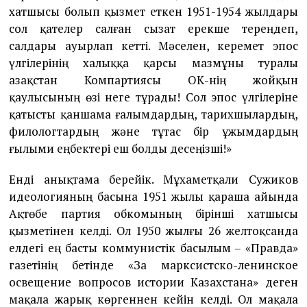
хатшысы болып қызмет еткен 1951-1954 жылдары
сол қателер салған сызат ерекше тереңдеп,
салдары ауырлап кетті. Мәселен, керемет эпос
үлгілерінің халыққа қарсы мазмұны туралы
Қазақстан Компартиясы ОК-нің жойқын
қаулысының өзі неге тұрады! Сол эпос үлгілеріне
қатысты қаншама ғалымдардың, тарихшылардың,
филологтардың және тұтас бір ұжымдардың
ғылыми еңбектері еш болды десеңізші!»
Енді анықтама берейік. Мұхаметқали Сужиков
идеологияның басына 1951 жылы қараша айында
Ақтөбе партия обкомының бірінші хатшысы
қызметінен келді. Ол 1950 жылғы 26 желтоқсанда
елдегі ең басты коммунистік басылым – «Правда»
газетінің бетінде «За марксистско-ленинское
освещение вопросов истории Казахстана» деген
мақала жарық көргеннен кейін келді. Ол мақала