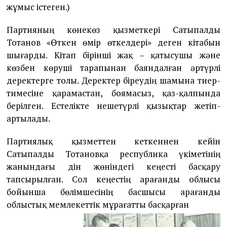
жұмыс істеген.)
Партияның көнекөз қызметкері Сатыпалды
Тотанов «Өткен өмір өткелдері» деген кітабын
шығарды. Кітап бірінші жақ – қатысушы және
көзбен көруші тарапынан баяндалған әртүрлі
деректерге толы. Деректер біреудің шамына тиер-
тимесіне қарамастан, боямасыз, қаз-қалпында
берілген. Естелікте нешетүрлі қызықтар жетіп-
артылады.
Партиялық қызметтен кеткеннен кейін
Сатыпалды Тотановқа республика үкіметінің
жанындағы дін жөніндегі кеңесті басқару
тапсырылған. Сол кеңестің Қарағанды облысы
бойынша бөлімшесінің басшысы Қарағанды
облыстық мемлекеттік мұрағатты басқарған