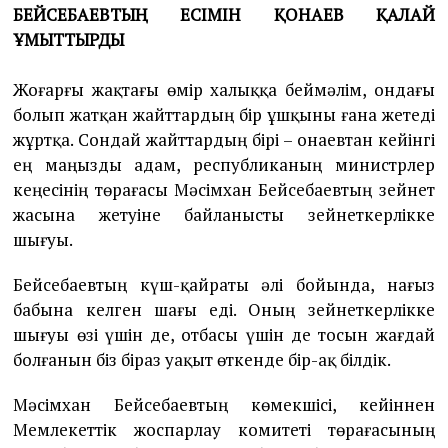
БЕЙСЕБАЕВТЫҢ ЕСІМІН ҚОНАЕВ ҚАЛАЙ
ҰМЫТТЫРДЫ
Жоғарғы жақтағы өмір халыққа беймәлім, ондағы
болып жатқан жайттардың бір ұшқыны ғана жетеді
жұртқа. Сондай жайттардың бірі – Қонаевтан кейінгі
ең маңызды адам, республиканың министрлер
кеңесінің төрағасы Мәсімхан Бейсебаевтың зейнет
жасына жетуіне байланысты зейнеткерлікке
шығуы.
Бейсебаевтың күш-қайраты әлі бойында, нағыз
бабына келген шағы еді. Оның зейнеткерлікке
шығуы өзі үшін де, отбасы үшін де тосын жағдай
болғанын біз біраз уақыт өткенде бір-ақ білдік.
Мәсімхан Бейсебаевтың көмекшісі, кейіннен
Мемлекеттік жоспарлау комитеті төрағасының