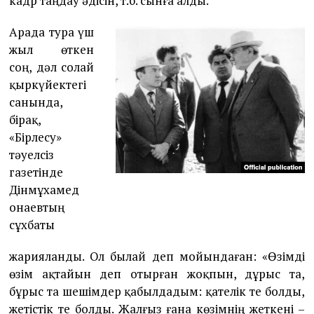
кадр таңдау әдісін, т.б. сынға алды.
Арада тура үш
жыл өткен
соң, дәл солай
қыркүйектегі
санында,
бірақ,
«Бірлесу»
тәуелсіз
газетінде
Дінмұхамед
Қонаевтың
сұхбаты
жарияланды. Ол былай деп мойындаған: «Өзімді
өзім ақтайын деп отырған жоқпын, дұрыс та,
бұрыс та шешімдер қабылдадым: қателік те болды,
жетістік те болды. Жалғыз ғана көзімнің жеткені –