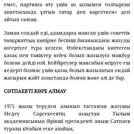
емес, партияға өту үшін өз қолымен толтырған
анкетасында ұлтын татар деп көрсеткен» деп
айтып салған.
Заман сондай еді, адамдарға мансап үшін советтік
төлқұжаттың көпірме бесінші бағанындағы жазуды
өзгертуге тура келген. Өзбекстандағы көптеген
қазақ пен тәжіктер өзбек болып жазылуға мәжбүр
болған дейді ғой. Кейбіреулер мансабын өсіруге еш
кедергі болмас үшін қазақ болып жазылатын ондай
жасырын жайт Қазақстанда болған және әлі де бар.
СӘТПАЕВТІ КӨРЕ АЛМАУ
1975 жылы теруден алынып тасталған жазушы
Медеу Сәрсекеевтің Қазақстан Ғылым
академиясының бірінші президенті Қаныш Сәтпаев
туралы кітабын еске алайық.