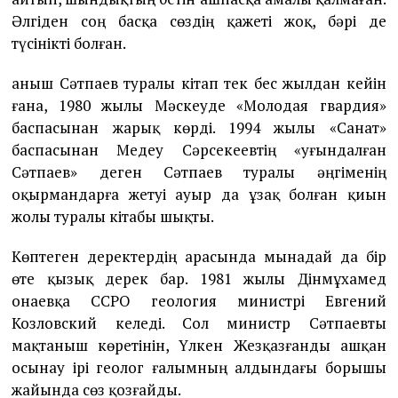
Әлгіден соң басқа сөздің қажеті жоқ, бәрі де
түсінікті болған.
Қаныш Сәтпаев туралы кітап тек бес жылдан кейін
ғана, 1980 жылы Мәскеуде «Молодая гвардия»
баспасынан жарық көрді. 1994 жылы «Санат»
баспасынан Медеу Сәрсекеевтің «Қуғындалған
Сәтпаев» деген Сәтпаев туралы әңгіменің
оқырмандарға жетуі ауыр да ұзақ болған қиын
жолы туралы кітабы шықты.
Көптеген деректердің арасында мынадай да бір
өте қызық дерек бар. 1981 жылы Дінмұхамед
Қонаевқа ССРО геология министрі Евгений
Козловский келеді. Сол министр Сәтпаевты
мақтаныш көретінін, Үлкен Жезқазғанды ашқан
осынау ірі геолог ғалымның алдындағы борышы
жайында сөз қозғайды.