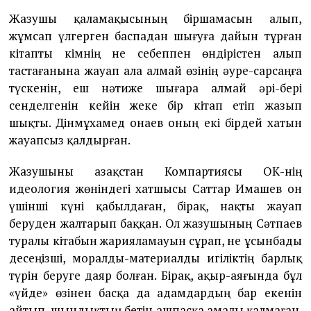
Жазушы қаламақысының біршамасын алып,
жұмсап үлгерген баспадан шығуға дайын тұрған
кітапты кімнің не себеппен өндірістен алып
тастағанына жауап ала алмай өзінің әуре-сарсаңға
түскенін, еш нәтиже шығара алмай әрі-бері
сенделгенін кейін жеке бір кітап етіп жазып
шықты. Дінмұхамед Қонаев оның екі бірдей хатын
жауапсыз қалдырған.
Жазушыны Қазақстан Компартиясы ОК-нің
идеология жөніндегі хатшысы Саттар Имашев он
үшінші күні қабылдаған, бірақ, нақты жауап
беруден жалтарып баққан. Ол жазушының Сәтпаев
туралы кітабын жарияламауын сұрап, не ұсынбады
десеңізші, моралды-материалды игіліктің барлық
түрін беруге даяр болған. Бірақ, ақыр-аяғында бұл
«үйде» өзінен басқа да адамдардың бар екенін
айтып, шындықтың бетін ашпасқа амалы қалмаған.