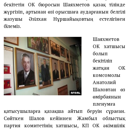
бекітетін ОК бюросын Шаяхметов қазақ тілінде
жүргізіп, артынан өзі орысшаға аударғанын белгілі
жазушы Әзілхан Нұршайықовтың естелігінен
білеміз.
Шаяхметов
ОК хатшысы
болып
бекітіліп
жатқан ОК
комсомолы
Анатолий
Шаловтан өз
өмірбаянын
пленумға
қатысушыларға қазақша айтып беруін сұраған.
Сөйткен Шалов кейіннен Жамбыл облыстық
партия комитетінің хатшысы, ҚКП ОК әкімшілік