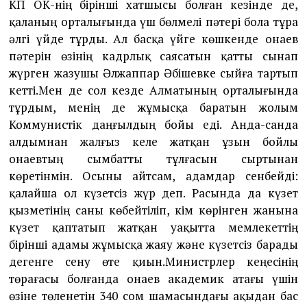
КП ОК-нің бірінші хатшысы болған кезінде де,
қаланың орталығында үш бөлмелі пәтері бола тұра
әлгі үйде тұрды. Ал басқа үйге көшкенде Қонаев
пәтерін өзінің кадрлық саясатын қатты сынап
жүрген жазушы Әлжаппар Әбішевке сыйға тартып
кетті.Мен де сол кезде Алматының орталығында
тұрдым, менің де жұмысқа баратын жолым
Коммунистік даңғылдың бойы еді. Анда-санда
алдымнан жалғыз келе жатқан ұзын бойлы
Қонаевтың сымбатты тұлғасын сыртынан
көретінмін. Осыны айтсам, адамдар сенбейді:
қалайша ол күзетсіз жүр деп. Расында да күзет
қызметінің саны көбейтіліп, кім көрінген жанына
күзет қаптатып жатқан уақытта мемлекеттің
бірінші адамы жұмысқа жаяу және күзетсіз барады
дегенге сену өте қиын.Министрлер кеңесінің
төрағасы болғанда Қонаев академик атағы үшін
өзіне төленетін 340 сом шамасындағы ақыдан бас