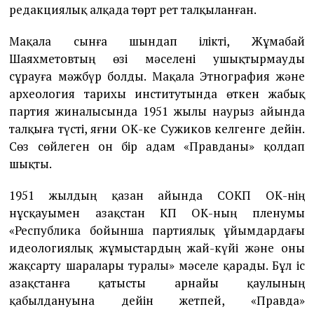
редакциялық алқада төрт рет талқыланған.
Мақала сынға шындап ілікті, Жұмабай
Шаяхметовтың өзі мәселені ушықтырмауды
сұрауға мәжбүр болды. Мақала Этнография және
археология тарихы институтында өткен жабық
партия жиналысында 1951 жылы наурыз айында
талқыға түсті, яғни ОК-ке Сужиков келгенге дейін.
Сөз сөйлеген он бір адам «Правданы» қолдап
шықты.
1951 жылдың қазан айында СОКП ОК-нің
нұсқауымен Қазақстан КП ОК-ның пленумы
«Республика бойынша партиялық ұйымдардағы
идеологиялық жұмыстардың жай-күйі және оны
жақсарту шаралары туралы» мәселе қарады. Бұл іс
Қазақстанға қатысты арнайы қаулының
қабылдануына дейін жетпей, «Правда»