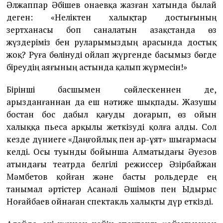
Әлжаппар Әбішев Қонаевқа жазған хатында былай
деген: «Неліктен халықтар достығының
зертханасы боп саналатын Қазақстанда өз
жүздеріміз бен руларымыздың арасында достық
жоқ? Руға бөлінуді ойлап жүргенде басымыз бөгде
біреудің аяғының астында қалып жүрмесін!»
Бірінші басшымен сөйлескеннен де,
арызданғаннан да еш нәтиже шықпады. Жазушы
бостан бос дабыл қағуды доғарып, өз ойын
халыққа пьеса арқылы жеткізуді қолға алды. Сол
кезде дүниеге «Даңғойлық пен ар-ұят» шығармасы
келді. Осы туынды бойынша Алматыдағы Әуезов
атындағы театрда белгілі режиссер Әзірбайжан
Мәмбетов қойған және басты рольдерде ең
танымал әртістер Асанәлі Әшімов пен Ыдырыс
Ноғайбаев ойнаған спектакль халықты дүр еткізді.