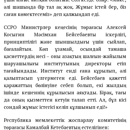
әлі шашыңда бір тал ақ жоқ. Жұмыс істей бер, біз
саған көмектесеміз» деп қалжыңдап еді.
ССРО Министрлер кеңесінің төрағасы Алексей
Косыгин Мәсімхан Бейсебаевты іскерлігі,
принциптілігі және шыншылдығы үшін сыйлап,
бағалайтын. Көп ұзамай, осындай тамаша
қасиеттердің иесі – оны Қазақтың шалғын-жайылым
шаруашылығы институтының директоры етіп
тағайындады. Институт енді ғана құрылып, әлі
қалыптасып үлгермеген еді. Бейсебаев қажетті
қаражаттың бөлінуіне себеп болып, екі жылдың
ішінде кешеннің құрылысын аяқтады. Бірақ, тағы
да оның қызметтен кетуін талап етті. Ал, бұл кісі
сондай жұмыс істегісі келіп құлшынып еді!»
Республика мемлекеттік жоспарлау комитетінің
төрағасы Камалбай Кетебаевтың естелігінен: