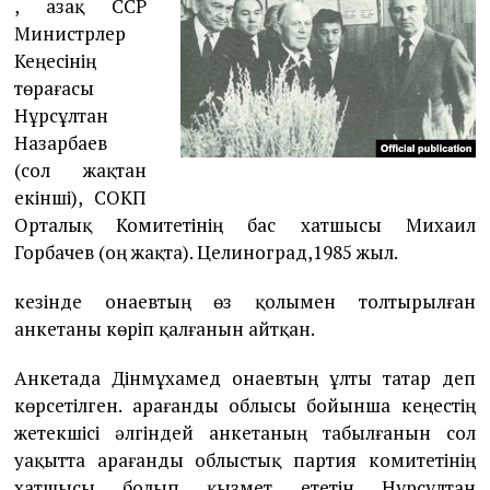
, Қазақ ССР
Министрлер
Кеңесінің
төрағасы
Нұрсұлтан
Назарбаев
(сол жақтан
екінші), СОКП
Орталық Комитетінің бас хатшысы Михаил
Горбачев (оң жақта). Целиноград,1985 жыл.
кезінде Қонаевтың өз қолымен толтырылған
анкетаны көріп қалғанын айтқан.
Анкетада Дінмұхамед Қонаевтың ұлты татар деп
көрсетілген. Қарағанды облысы бойынша кеңестің
жетекшісі әлгіндей анкетаның табылғанын сол
уақытта Қарағанды облыстық партия комитетінің
хатшысы болып қызмет ететін Нұрсұлтан