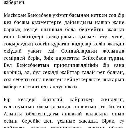
жіберген.
Мәсімхан Бейсебаев үкімет басынан кеткен сол бір
кез басшы қызметтерге дайындығы нашар және
барлық кезде шыншыл бола бермейтін, жалғыз
ғана білетіндері қамқоршыға қызмет ету, яғни,
тоқыраудың өзегін құраған кадрлар келіп жатқан
екіұдай уақыт еді. Сондайлардың жолында
темірдей берік, биік парасатты Бейсебаев тұрды.
Бұл Бейсебаевтың принципшілдігінің бір ғана
көрінісі, ал, бұл секілді жайттар талай рет болған,
сол себепті оны неліктен зейнеткерлікке шығарып
жібергені өздігінен-ақ түсінікті».
Бір кездері бірталай қайраткер жиналып,
салынуының басы-қасында Қонаевтың өзі болған
Алматы облысындағы Қапшағай қаласына оның
есімін берейік деп ұсыныс жасады. Бірақ, су
қоймасы, электр станциялары, тұрғын үйлер,