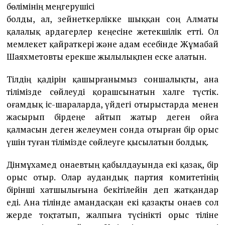
бөлімінің меңгерушісі
болды, ал, зейнеткерлікке шыққан соң Алматы
қалалық ардагерлер кеңесіне жетекшілік етті. Ол
мемлекет қайраткері және адам есебінде Жұмабай
Шаяхметовты ерекше жылылықпен еске алатын.
Тілдің қадірін қашырғанымыз соншалықты, ана
тілімізде сөйлеуді қорашсынатын халге түстік.
Қоғамдық іс-шараларда, үйдегі отырыстарда менен
жасырып бірдеңе айтып жатыр деген ойға
қалмасын деген желеумен сонда отырған бір орыс
үшін туған тілімізде сөйлеуге қысылатын болдық.
Дінмұхамед Қонаевтың қабылдауында екі қазақ, бір
орыс отыр. Олар аудандық партия комитетінің
бірінші хатшылығына бекітілейін деп жатқандар
еді. Ана тілінде амандасқан екі қазақты Қонаев сол
жерде тоқтатып, жалпыға түсінікті орыс тіліне