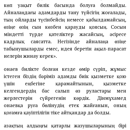
көп уақыт билік басында болуға болмайды.
Айналаңдағы адамдарды тану түйсігің жоғалады,
тың ойларды түсінбейсің немесе қабылдамайсың,
өзіңе өзің сын көзбен қарауды қоясың. Сосын
міндетті түрде қателіктер жасайсың, әсіресе
кадрлық саясатта. Негізінде айналаңа өзіңе
табынушыларды емес, идея беретін ақыл-парасат
иелерін жинау керек».
Қонаев билікте болған кезде өмір сүріп, жұмыс
істеген біздің бәріміз адамды биік қызметке қою
үшін еңбегіне қарамайтынын, қызметке
келгендердің бас салып өз руластары мен
жерлестерін сүйрегенін көрдік. Дінмұхамед
Қонаевқа руға бөлінудің етек жайғанын, оның
қоғамға қауіптілігін тіке айтқандар да болды.
Қазақтың алдыңғы қатарлы жазушыларының бірі