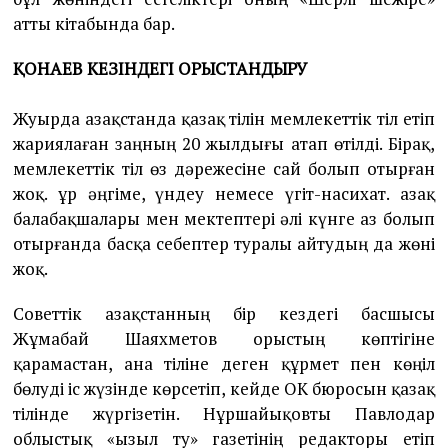
атты кітабында бар.
ҚОНАЕВ КЕЗІНДЕГІ ОРЫСТАНДЫРУ
Жуырда Қазақстанда қазақ тілін мемлекеттік тіл етіп
жариялаған заңның 20 жылдығы атап өтілді. Бірақ,
мемлекеттік тіл өз дәрежесіне сай болып отырған
жоқ. Құр әңгіме, үндеу немесе үгіт-насихат. Қазақ
балабақшалары мен мектептері әлі күнге аз болып
отырғанда басқа себептер туралы айтудың да жөні
жоқ.
Советтік Қазақстанның бір кездегі басшысы
Жұмабай Шаяхметов орыстың көптігіне
қарамастан, ана тіліне деген құрмет пен көңіл
бөлуді іс жүзінде көрсетіп, кейде ОК бюросын қазақ
тілінде жүргізетін. Нұршайықовты Павлодар
облыстық «Қызыл ту» газетінің редакторы етіп