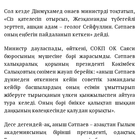
Сол кезде Дінмұхамед Қонаев министрді тоқтатып,
«Сіз қателесіп отырсыз, Жезқазғанды түбегейлі
зерттеп, ашқан адам – геолог Сейфуллин. Сәтпаев
оның еңбегін пайдаланып кеткен» дейді.
Министр дауласпады, өйткені, СОКП ОК Саяси
бюросының мүшесіне бәрі жарасымды. Сәтпаев
халықаралық қорының президенті Кәкімбек
Салықовтың сөзімен жауап берейік: «Қаныш Сәтпаев
дүниеден өткеннен кейін советтік замандағы
кейбір басшылардың оның есімін ұмыттырып
жіберуге тырысқанын үлкен қынжылыспен айтуға
тура келеді. Оның бәрі биікке қалықтап шыққан
даңқының көлеңкесінде қалудан қорықты».
Десе дегендей-ақ, Қаныш Сәтпаев – Қазақстан Ғылым
академиясының бірінші президенті, одақтық