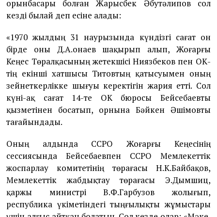
орынбасары болған Жарысбек Әбутәлипов сол
кезді былай деп есіне алады:
«1970 жылдың 31 наурызында күндізгі сағат он
бірде оны Д.А.Қонаев шақырып алып, Жоғарғы
Кеңес Төралқасының жетекшісі Ниязбеков пен ОК-
тің екінші хатшысы Титовтың қатысуымен оның
зейнеткерлікке шығуы керектігін жария етті. Сол
күні-ақ сағат 14-те ОК бюросы Бейсебаевты
қызметінен босатып, орнына Бәйкен Әшімовты
тағайындады.
Оның алдында ССРО Жоғарғы Кеңесінің
сессиясында Бейсебаевпен ССРО Мемлекеттік
жоспарлау комитетінің төрағасы Н.К.Байбақов,
Мемлекеттік жабдықтау төрағасы Э.Дымшиц,
қаржы министрі В.Ф.Гарбузов жолығып,
республика үкіметіндегі тыңғылықты жұмыстары
үшін алғыс айтқан болатын. Сол кезде олар: «Мәке,