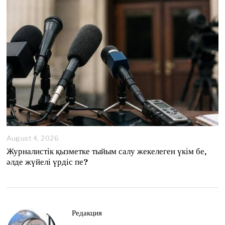
August 4, 2026
A
u
Журналистік қызметке тыйым салу жекелеген үкім бе,
g
әлде жүйелі үрдіс пе?
u
s
t
4
,
2
Редакция
0