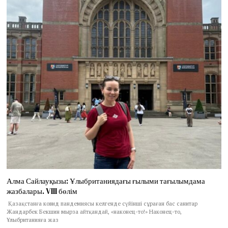
Алма Сайлауқызы: Ұлыбританиядағы ғылыми тағылымдама
жазбалары. VIII бөлім
Қазақстанға ковид пандемиясы келгенде сүйінші сұраған бас санитар
Жандарбек Бекшин мырза айтқандай, «наконец-то!» Наконец-то,
Ұлыбританияға жаз