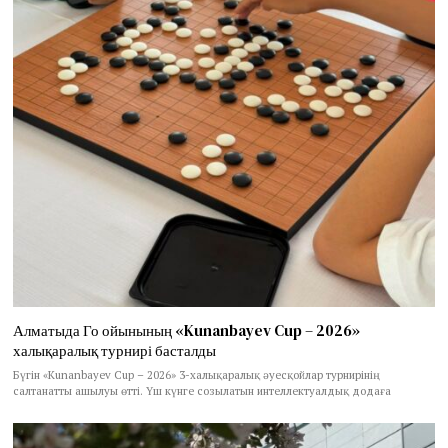
Алматыда Го ойынының «Kunanbayev Cup – 2026»
халықаралық турнирі басталды
Бүгін «Kunanbayev Cup – 2026» 3-халықаралық әуесқойлар турнирінің
салтанатты ашылуы өтті. Үш күнге созылатын интеллектуалдық додаға