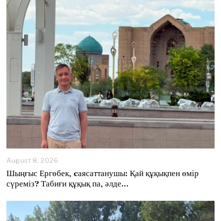
August 8, 2026
A
u
Шыңғыс Ергөбек, cаясаттанушы: Қай құқықпен өмір
g
сүреміз? Табиғи құқық па, әлде…
u
s
t
8