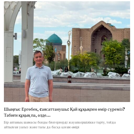
Шыңғыс Ергөбек, cаясаттанушы: Қай құқықпен өмір сүреміз?
Табиғи құқық па, әлде…
Бір аптаның шамасы болды блогерлерді жауапкершілікке тарту, тойда
айтылған уағыз және тағы да басқа қоғам өмірі