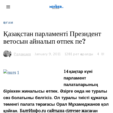
ҚОҒАМ
Қазақстан парламенті Президент
ветосын айналып өтпек пе?
Редакция
January 9, 2011
1281 рет қаралды
4
14
қаңтар күні
парламент
палаталарының
біріккен жиналысы өтпек.
Әзірге онда не туралы
сөз болатыны белгіcіз.
Ол туралы тиісті құжатқа
төменгі палата төрағасы Орал Мұхамеджанов қол
БалтИнфо.ru сайтына сілтеме жаса
қойған.
ған