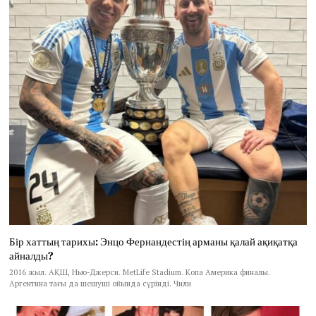
Бір хаттың тарихы: Энцо Фернандестің арманы қалай ақиқатқа
айналды?
2016 жыл. АҚШ, Нью-Джерси. MetLife Stadium. Копа Америка финалы.
Аргентина тағы да шешуші ойында сүрінді. Чили