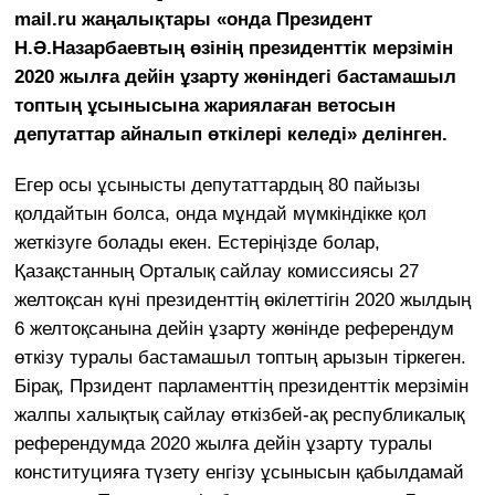
mail.ru жаңалықтары «онда Президент
Н.Ә.Назарбаевтың өзінің президенттік мерзімін
2020 жылға дейін ұзарту жөніндегі бастамашыл
топтың ұсынысына жариялаған ветосын
депутаттар айналып өткілері келеді» делінген.
Егер осы ұсынысты депутаттардың 80 пайызы
қолдайтын болса, онда мұндай мүмкіндікке қол
жеткізуге болады екен. Естеріңізде болар,
Қазақстанның Орталық сайлау комиссиясы 27
желтоқсан күні президенттің өкілеттігін 2020 жылдың
6 желтоқсанына дейін
ұзарту жөнінде референдум
өткізу туралы бастамашыл топтың арызын тіркеген.
Бірақ, Прзидент парламенттің президенттік мерзімін
жалпы халықтық сайлау өткізбей-ақ республикалық
референдумда 2020 жылға дейін ұзарту туралы
конституцияға түзету енгізу ұсынысын қабылдамай