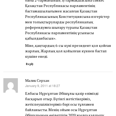
бабы 2-тармағының 3) тармақшасына сәйкес
Қазақстан Республикасы парламентінің
бастамашылығымен жасалған Қазақстан
Республикасының Конституциясына өзгерістер
мен толықтыруларды республикалық
референдумға шығару туралы Қазақстан
Республикасы парламентінің ұсынысы
қабылданбасын».
Міне, қаңтардың 6-сы күні президент қол қойған
жарлық. Жарлық қол қойылған күннен бастап
күшіне енеді.
Reply
Малик Серхан
January 9, 2011 at 18:27
says:
Елбасы Нұрсұлтан Әбішұлы қазір елімізді
басқарып отыр. Бүгінгі жетістікеріміз,
жетіспеушіліктеріміз бәрі осы тұлғамен
байланысты. Менің ойым осы Нұрсұлтан
Әбішұлының өкілеттігін 2020 жылға қалдыру