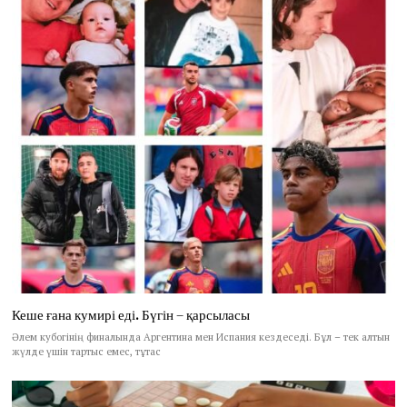
Кеше ғана кумирі еді. Бүгін – қарсыласы
Әлем кубогінің финалында Аргентина мен Испания кездеседі. Бұл – тек алтын
жүлде үшін тартыс емес, тұтас