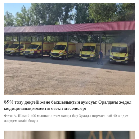
89% тозу деңгейі және басшылықтың ауысуы: Оралдағы жедел
медициналық көмектің өзекті мәселелері
Фото: А. Шамай 400 мыңнан астам халқы бар Оралда нормаға сай 40 жедел
жәрдем көлігі болуы