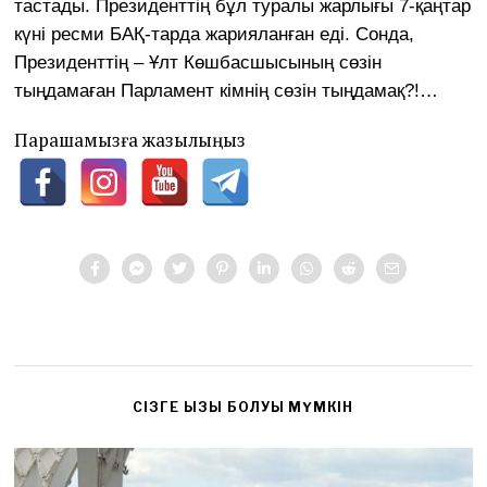
тастады. Президенттің бұл туралы жарлығы 7-қаңтар
күні ресми БАҚ-тарда жарияланған еді. Сонда,
Президенттің – Ұлт Көшбасшысының сөзін
тыңдамаған Парламент кімнің сөзін тыңдамақ?!…
Парақшамызға жазылыңыз
CІЗГЕ ҚЫЗЫҚ БОЛУЫ МҮМКІН