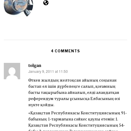
2
6
4 COMMENTS
tolgan
January 9, 2011 at 11:50
says:
Өткен жылдың желтоқсан айының соңынан
бастап ел ішін дүрбелеңге салып, қоғамның
басты тақырыбына айналып, елді алаңдатқан
референдум туралы ұсынысқа Елбасының өзі
нүкте қойды.
«Қазақстан Республикасы Конституциясының 91-
бабының 1-тармағына сәйкес қаулы етемін:1.
Қазақстан Республикасы Конституциясының 54-