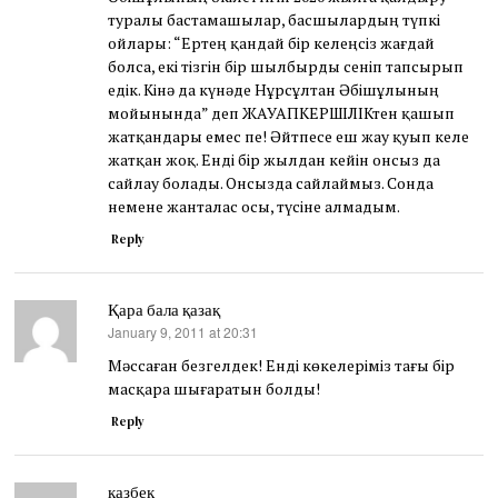
туралы бастамашылар, басшылардың түпкі
ойлары: “Ертең қандай бір келеңсіз жағдай
болса, екі тізгін бір шылбырды сеніп тапсырып
едік. Кінә да күнәде Нұрсұлтан Әбішұлының
мойынында” деп ЖАУАПКЕРШІЛІКтен қашып
жатқандары емес пе! Әйтпесе еш жау қуып келе
жатқан жоқ. Енді бір жылдан кейін онсыз да
сайлау болады. Онсызда сайлаймыз. Сонда
немене жанталас осы, түсіне алмадым.
Reply
Қара бала қазақ
January 9, 2011 at 20:31
says:
Мәссаған безгелдек! Енді көкелеріміз тағы бір
масқара шығаратын болды!
Reply
қазбек