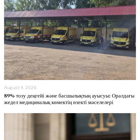
,
2
0
2
6
August 4, 2026
89% тозу деңгейі және басшылықтың ауысуы: Оралдағы
жедел медициналық көмектің өзекті мәселелері