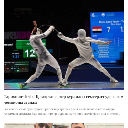
Тарихи жетістік! Қазақстан ерлер құрамасы семсерлесуден әлем
чемпионы атанды
Гонконгте семсерлесуден ересектер арасындағы әлем чемпионаты өтуде.
Аталмыш додада Қазақстан ерлер құрамасы тарихи жетістікке қол жеткізіп,