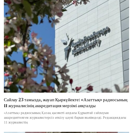
Сайлау 23 тамызда, жауап Қыркүйекте: «Азаттық» радиосының
11 журналисінің аккредитация мерзімі аяқталды
«Азаттық» радиосының Қазақ қызметі алдағы Құрылтай сайлауын
аккредиттелген журналистерсіз өткізу қаупі барын мәлімдеді. Редакциядағы
11 журналистің