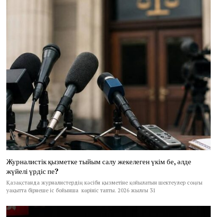
Журналистік қызметке тыйым салу жекелеген үкім бе, әлде
жүйелі үрдіс пе?
Қазақстанда журналистердің кәсіби қызметіне қойылатын шектеулер соңғы
уақытта бірнеше іс бойынша көрініс тапты. 2026 жылғы 31