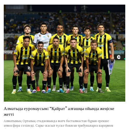
Алматыда еуромаусым: “Қайрат” алғашқы ойында жеңіске
жетті
Алматының Орталық стадионында матч басталмастан бұрын ерекше
атмосфера сезіледі. Сары-жасыл түске боялған трибуналарға көрермен