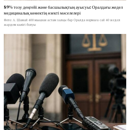
89% тозу деңгейі және басшылықтың ауысуы: Оралдағы жедел
медициналық көмектің өзекті мәселелері
Фото: А. Шамай 400 мыңнан астам халқы бар Оралда нормаға сай 40 жедел
жәрдем көлігі болуы