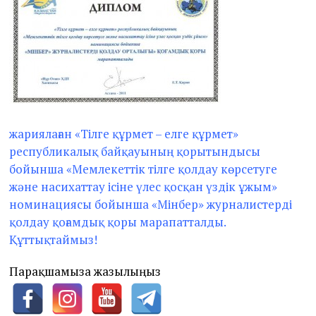
жариялаған «Тілге құрмет – елге құрмет»
республикалық байқауының қорытындысы
бойынша «Мемлекеттік тілге қолдау көрсетуге
және насихаттау ісіне үлес қосқан үздік ұжым»
номинациясы бойынша «Мінбер» журналистерді
қолдау қоғамдық қоры марапатталды.
Құттықтаймыз!
Парақшамызға жазылыңыз