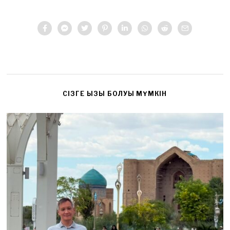
CІЗГЕ ҚЫЗЫҚ БОЛУЫ МҮМКІН