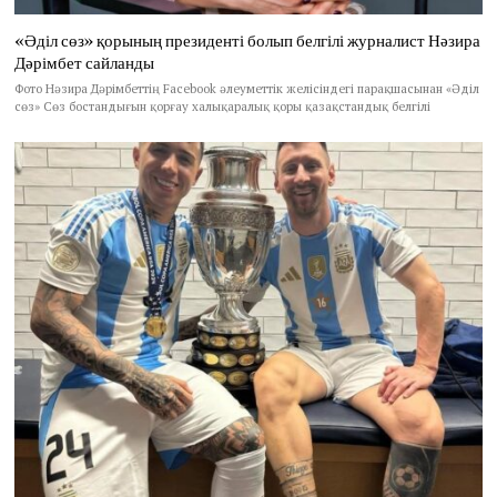
«Әділ сөз» қорының президенті болып белгілі журналист Нәзира
Дәрімбет сайланды
Фото Нәзира Дәрімбеттің Facebook әлеуметтік желісіндегі парақшасынан «Әділ
сөз» Сөз бостандығын қорғау халықаралық қоры қазақстандық белгілі