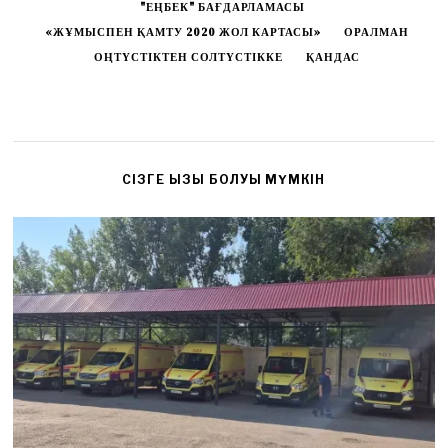
"ЕҢБЕК" БАҒДАРЛАМАСЫ
«ЖҰМЫСПЕН ҚАМТУ 2020 ЖОЛ КАРТАСЫ»
ОРАЛМАН
ОҢТҮСТІКТЕН СОЛТҮСТІККЕ
ҚАНДАС
CІЗГЕ ҚЫЗЫҚ БОЛУЫ МҮМКІН