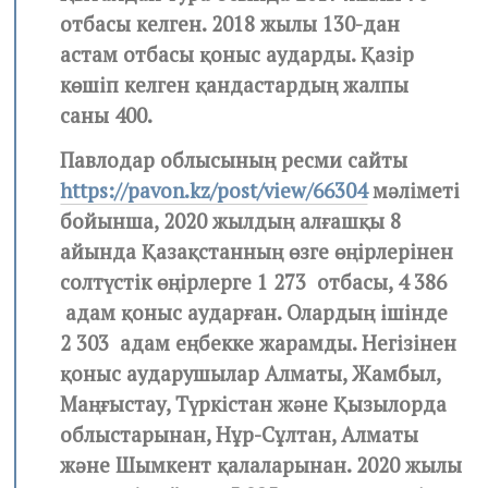
отбасы келген. 2018 жылы 130-дан
астам отбасы қоныс аударды. Қазір
көшіп келген қандастардың жалпы
саны 400.
Павлодар облысының ресми сайты
https://pavon.kz/post/view/66304
мәліметі
бойынша, 2020 жылдың алғашқы 8
айында Қазақстанның өзге өңірлерінен
солтүстік өңірлерге 1 273 отбасы, 4 386
адам қоныс аударған. Олардың ішінде
2 303 адам еңбекке жарамды. Негізінен
қоныс аударушылар Алматы, Жамбыл,
Маңғыстау, Түркістан және Қызылорда
облыстарынан, Нұр-Сұлтан, Алматы
және Шымкент қалаларынан. 2020 жылы