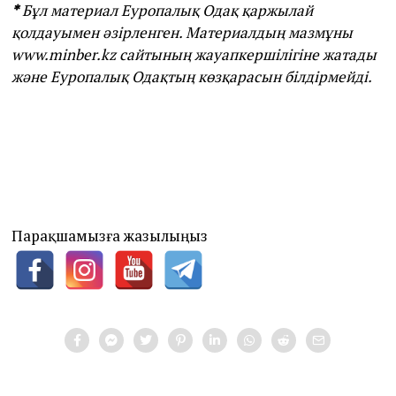
*
Бұл материал Еуропалық Одақ қаржылай
қолдауымен әзірленген. Материалдың мазмұны
www.minber.kz сайтының жауапкершілігіне жатады
және Еуропалық Одақтың көзқарасын білдірмейді.
Парақшамызға жазылыңыз