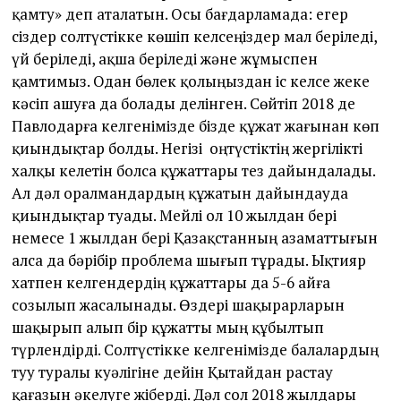
қамту» деп аталатын. Осы бағдарламада: егер
сіздер солтүстікке көшіп келсеңіздер мал беріледі,
үй беріледі, ақша беріледі және жұмыспен
қамтимыз. Одан бөлек қолыңыздан іс келсе жеке
кәсіп ашуға да болады делінген. Сөйтіп 2018 де
Павлодарға келгенімізде бізде құжат жағынан көп
қиындықтар болды. Негізі оңтүстіктің жергілікті
халқы келетін болса құжаттары тез дайындалады.
Ал дәл оралмандардың құжатын дайындауда
қиындықтар туады. Мейлі ол 10 жылдан бері
немесе 1 жылдан бері Қазақстанның азаматтығын
алса да бәрібір проблема шығып тұрады. Ықтияр
хатпен келгендердің құжаттары да 5-6 айға
созылып жасалынады. Өздері шақырарларын
шақырып алып бір құжатты мың құбылтып
түрлендірді. Солтүстікке келгенімізде балалардың
туу туралы куәлігіне дейін Қытайдан растау
қағазын әкелуге жіберді. Дәл сол 2018 жылдары