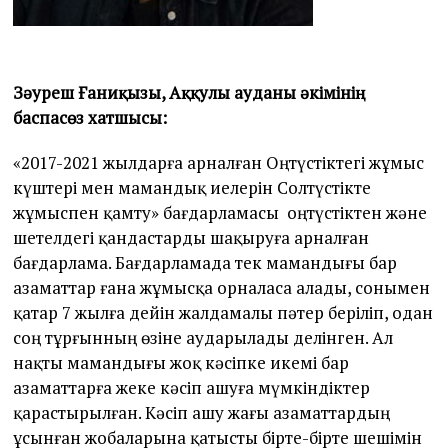
Зәуреш Ғаниқызы, Аққулы ауданы әкімінің
баспасөз хатшысы:
«2017-2021 жылдарға арналған Оңтүстіктегі жұмыс
күштері мен мамандық иелерін Солтүстікте
жұмыспен қамту» бағдарламасы оңтүстіктен және
шетелдегі қандастарды шақыруға арналған
бағдарлама. Бағдарламада тек мамандығы бар
азаматтар ғана жұмысқа орналаса алады, сонымен
қатар 7 жылға дейін жалдамалы пәтер беріліп, одан
соң тұрғынның өзіне аударылады делінген. Ал
нақты мамандығы жоқ кәсіпке икемі бар
азаматтарға жеке кәсіп ашуға мүмкіндіктер
қарастырылған. Кәсіп ашу жағы азаматтардың
ұсынған жобаларына қатысты бірте-бірте шешімін