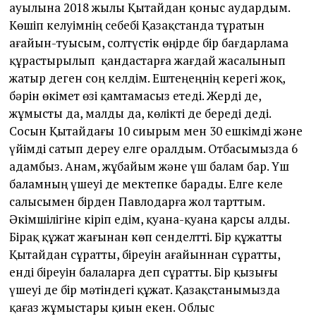
ауылына 2018 жылы Қытайдан қоныс аудардым.
Көшіп келуімнің себебі Қазақстанда тұратын
ағайын-туысым, солтүстік өңірде бір бағдарлама
құрастырылып қандастарға жағдай жасалынып
жатыр деген соң келдім. Ештеңеңнің керегі жоқ,
бәрін өкімет өзі қамтамасыз етеді. Жерді де,
жұмысты да, малды да, көлікті де береді деді.
Сосын Қытайдағы 10 сиырым мен 30 ешкімді және
үйімді сатып дереу елге оралдым. Отбасымызда 6
адамбыз. Анам, жұбайым және үш балам бар. Үш
баламның үшеуі де мектепке барады. Елге келе
салысымен бірден Павлодарға жол тарттым.
Әкімшілігіне кіріп едім, қуана-қуана қарсы алды.
Бірақ құжат жағынан көп сенделтті. Бір құжатты
Қытайдан сұратты, біреуін ағайыннан сұратты,
енді біреуін балаларға деп сұратты. Бір қызығы
үшеуі де бір мәтіндегі құжат. Қазақстанымызда
қағаз жұмыстары қиын екен. Облыс