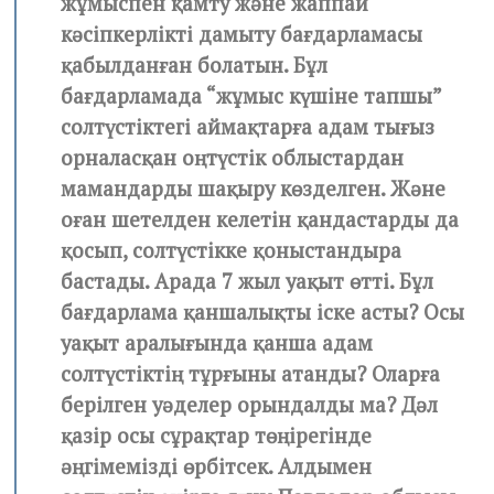
жұмыспен қамту және жаппай
кәсіпкерлікті дамыту бағдарламасы
қабылданған болатын. Бұл
бағдарламада “жұмыс күшіне тапшы”
солтүстіктегі аймақтарға адам тығыз
орналасқан оңтүстік облыстардан
мамандарды шақыру көзделген. Және
оған шетелден келетін қандастарды да
қосып, солтүстікке қоныстандыра
бастады. Арада 7 жыл уақыт өтті. Бұл
бағдарлама қаншалықты іске асты? Осы
уақыт аралығында қанша адам
солтүстіктің тұрғыны атанды? Оларға
берілген уәделер орындалды ма? Дәл
қазір осы сұрақтар төңірегінде
әңгімемізді өрбітсек. Алдымен