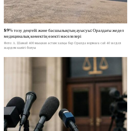
89% тозу деңгейі және басшылықтың ауысуы: Оралдағы жедел
медициналық көмектің өзекті мәселелері
Фото: А. Шамай 400 мыңнан астам халқы бар Оралда нормаға сай 40 жедел
жәрдем көлігі болуы