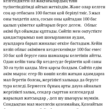
келгендіктен ол жақтағылардың тілін
түсінетіндігімді айтып жеткіздім. Және олар келген
соң әр отбасыға 100 бастан қой берілуі тиіс. 3 жыл
оны төлдетіп алса, сосын оны қайтадан 100 бас
қылып үкіметке қайтарып берсе дегем. Облыс
әкімі бұл ойымды құптады. Сөйтіп мен оңтүстікте
қандастарымыз көп шоғырланған аудан,
ауылдарға барып жиналыс өткізе бастадым. Кейін
келіп облыс әкімімен кездескенімде 100 бас емес
50 бас қой беруге ғана шамалары келетінін айтты.
Одан кейін тағы бір кездесуде берілетін қой саны
30-ға түсіп қалды. Мен қарсы болдым. Сөйтіп едім
әкім мырза: егер біз көшіп келіп жатқан адамдарға
мал беретін болсақ, жергілікті халыққа да беруге
тура келеді. Бермесек бұның арты дауға айналып
жергілікті халық, сендер сырттан келгендерді
жарылқап жатсыңдар ,-деп шу шығаруы мүмкін.
Сондықтан мал мәселесін қозғамайық. Қозғайтын