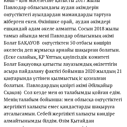
Көші – қон мәселесіне қатысты 2017 жылы
Павлодар облысындағы аудан әкімдерін
оңтүстіктегі ауылдардан мамандарды тартуға
жіберген екен. Өкінішке орай, аудан әкімдері
ешқандай адам әкеле алмапты. Сосын 2018 жылы
тамыз айында мені Павлодар облысының әкімі
Болат БАҚАУОВ оңтүстіктен 50 отбасы көшіріп
әкелесің деп жұмысқа арнайы шақырған болатын.
(Еске салайық, ҚР Ұлттық қауіпсіздік комитеті
Болат Бақауовқа қатысты лауазымдық өкілеттігін
асыра пайдалану фактісі бойынша 2020 жылдың 21
қаңтарында үстінен қылмыстық іс қозғалған
болатын. Павлодардың қазіргі әкімі Әбілқайыр
Сқақов) Сол кезде мен өз талабымды қойған едім.
Менің талабым бойынша: мен облысқа оңтүстіктегі
жергілікті халықты емес қандастарды шақыруға
атсалысамын. Себебі жергілікті халықты көндіре
алмайтынымды білдім. Өзім Қытайдан