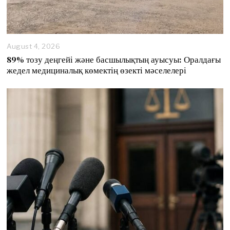
August 4, 2026
89% тозу деңгейі және басшылықтың ауысуы: Оралдағы
жедел медициналық көмектің өзекті мәселелері