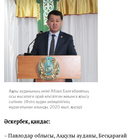
Аққулы ауданының әкімі Абзал Балғабаевтың
осы мәселеге орай өткізілген жиынға қатысу
сәтінен. (Фото аудан әкімшілігінің
мұрағатынан алынды. 2020 жыл, қаңтар)
Әскербек, қандас:
– Павлодар облысы, Аққулы ауданы, Бесқарағай