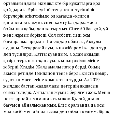
орталығындағы әкімшілікте бір құжаттарға қол
қойдырды. Әріп түсінбегендіктен, түсіндіріп
берулерін өтінгенімде ол қағазда «келген
қандастарды жұмыспен қамту бағдарламасы
бойынша қабылдап жатырмыз. Сізге 50 бас қой, үй
және жұмыс беріледі. Сол себепті сізді осы
бағдарлама арқылы Павлодар облысы, Аққулы
ауданы, Бесқарағай ауылына жібереміз»-, деп тұр,
деп түсіндірді. Қатты қуандым. Содан әкімдік
қазіргі тұрып жатқан ауылымның әкімшілігіне
жіберді. Келдім. Жалдамалы пәтер берді. Оның
ақысы ретінде 1миллион теңге берді. Қыста көмір,
су, отын мәселесіне көмектесіп тұрды. Ал 2019
жылдан бастап жалдамалы пәтердің ақшасын
өзіміз төледік. Айтылған жұмыс берілген жоқ. Менің
негізі арнайы мамандығым жоқ. Қытайда мал
бағумен айналысқанмын. Елге оралғанда да осы
мал кәсібімен айналыссам деп ойлап келгем. Бірақ