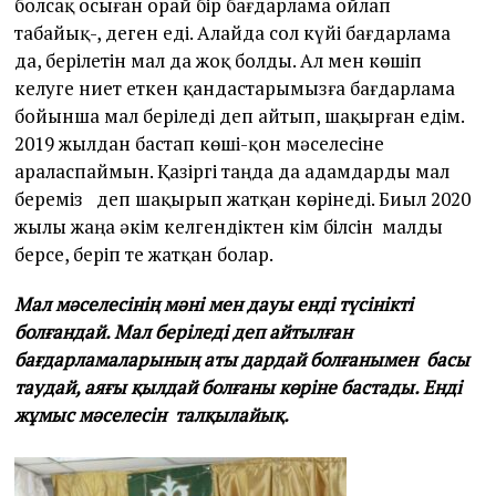
болсақ осыған орай бір бағдарлама ойлап
табайық-, деген еді. Алайда сол күйі бағдарлама
да, берілетін мал да жоқ болды. Ал мен көшіп
келуге ниет еткен қандастарымызға бағдарлама
бойынша мал беріледі деп айтып, шақырған едім.
2019 жылдан бастап көші-қон мәселесіне
араласпаймын. Қазіргі таңда да адамдарды мал
береміз деп шақырып жатқан көрінеді. Биыл 2020
жылы жаңа әкім келгендіктен кім білсін малды
берсе, беріп те жатқан болар.
Мал мәселесінің мәні мен дауы енді түсінікті
болғандай. Мал беріледі деп айтылған
бағдарламаларының аты дардай болғанымен басы
таудай, аяғы қылдай болғаны көріне бастады. Енді
жұмыс мәселесін талқылайық.