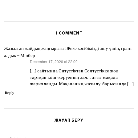
1 COMMENT
Жазылған жайдың жаңғырығы: Жеке кәсібімізді ашу үшін, грант
алдық – Мінбер
December 17, 2020 at 22:09
says:
[…] сайтында Оңтүстіктен Солтүстікке жол
тартқан көш-керуеннің хал… атты мақала
жарияланды. Мақаланың жазылу барысында […]
Reply
ЖАУАП БЕРУ