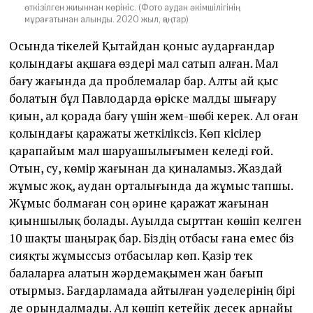
өткізілген жиыннан көрініс. (Фото аудан әкімшілігінің
мұрағатынан алынды. 2020 жыл, қаңтар)
Осында тікелей Қытайдан қоныс аударғандар
қолындағы ақшаға өздері мал сатып алған. Мал
бағу жағында да проблемалар бар. Алты ай қыс
болатын бұл Павлодарда өріске малды шығару
қиын, ал қорада бағу үшін жем-шөбі керек. Ал оған
қолындағы қаражаты жеткіліксіз. Көп кісілер
қарапайым мал шаруашылығымен келеді ғой.
Отын, су, көмір жағынан да қиналамыз. Жаздай
жұмыс жоқ, аудан орталығында да жұмыс тапшы.
Жұмыс болмаған соң әрине қаражат жағынан
қиыншылық болады. Ауылда сырттан көшіп келген
10 шақты шаңырақ бар. Біздің отбасы ғана емес біз
сияқты жұмыссыз отбасылар көп. Қазір тек
балаларға алатын жәрдемақымен жан бағып
отырмыз. Бағдарламада айтылған уәделерінің бірі
де орындалмады. Ал көшіп кетейік десек арнайы