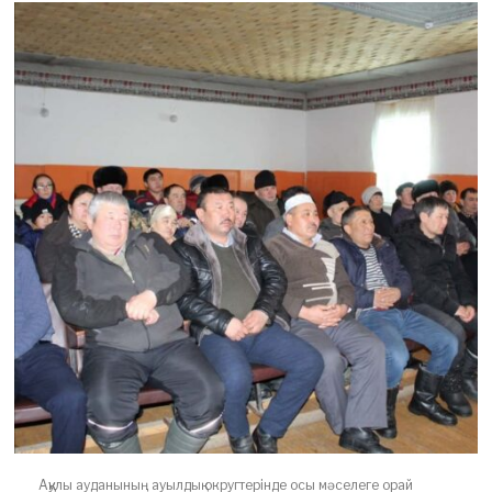
Аққулы ауданының ауылдық округтерінде осы мәселеге орай