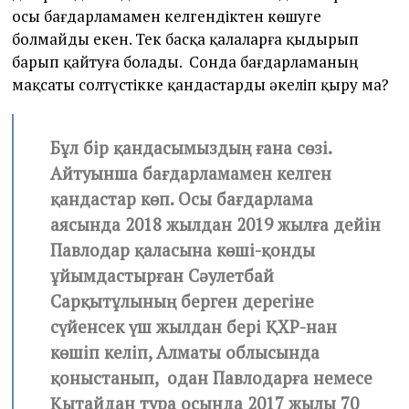
осы бағдарламамен келгендіктен көшуге
болмайды екен. Тек басқа қалаларға қыдырып
барып қайтуға болады. Сонда бағдарламаның
мақсаты солтүстікке қандастарды әкеліп қыру ма?
Бұл бір қандасымыздың ғана сөзі.
Айтуынша бағдарламамен келген
қандастар көп. Осы бағдарлама
аясында 2018 жылдан 2019 жылға дейін
Павлодар қаласына көші-қонды
ұйымдастырған Сәулетбай
Сарқытұлының берген дерегіне
сүйенсек үш жылдан бері ҚХР-нан
көшіп келіп, Алматы облысында
қоныстанып, одан Павлодарға немесе
Қытайдан тура осында 2017 жылы 70