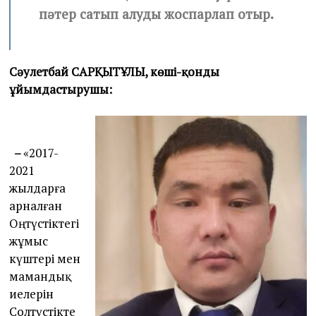
пәтер сатып алуды жоспарлап отыр.
Сәулетбай САРҚЫТҰЛЫ, көші-қонды
ұйымдастырушы:
–
«2017-
2021
жылдарға
арналған
Оңтүстіктегі
жұмыс
күштері мен
мамандық
иелерін
Солтүстікте