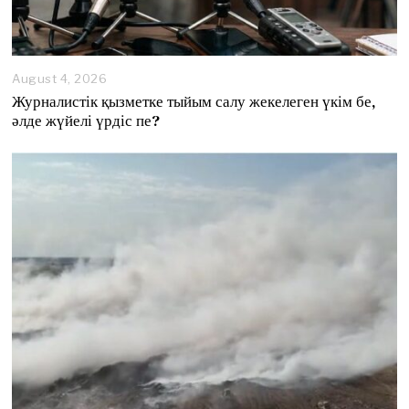
August 4, 2026
A
u
Журналистік қызметке тыйым салу жекелеген үкім бе,
g
әлде жүйелі үрдіс пе?
u
s
t
4
,
2
0
2
6