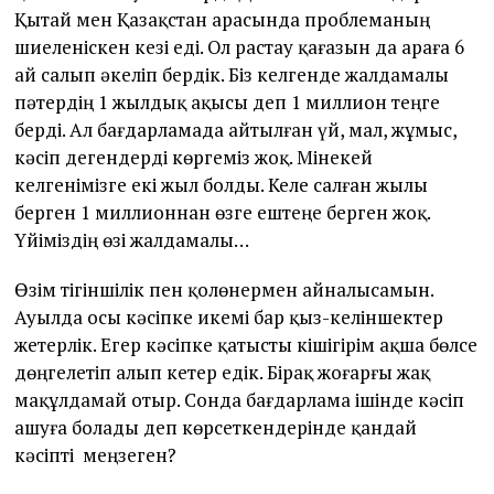
Қытай мен Қазақстан арасында проблеманың
шиеленіскен кезі еді. Ол растау қағазын да араға 6
ай салып әкеліп бердік. Біз келгенде жалдамалы
пәтердің 1 жылдық ақысы деп 1 миллион теңге
берді. Ал бағдарламада айтылған үй, мал, жұмыс,
кәсіп дегендерді көргеміз жоқ. Мінекей
келгенімізге екі жыл болды. Келе салған жылы
берген 1 миллионнан өзге ештеңе берген жоқ.
Үйіміздің өзі жалдамалы…
Өзім тігіншілік пен қолөнермен айналысамын.
Ауылда осы кәсіпке икемі бар қыз-келіншектер
жетерлік. Егер кәсіпке қатысты кішігірім ақша бөлсе
дөңгелетіп алып кетер едік. Бірақ жоғарғы жақ
мақұлдамай отыр. Сонда бағдарлама ішінде кәсіп
ашуға болады деп көрсеткендерінде қандай
кәсіпті меңзеген?