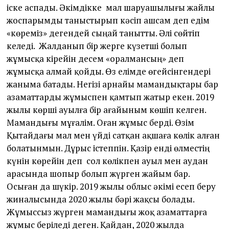
іске аспады. Әкімдікке мал шаруашылығы жайлы
жоспарымды таныстырып кәсіп ашсам деп едім
«көреміз» дегендей сыңай танытты. Әлі сөйтіп
келеді. Жалданып бір жерге күзетші болып
жұмысқа кірейін десем «оралмансың» деп
жұмысқа алмай қойды. Өз елімде өгейсінгендері
жаныма батады. Негізі арнайы мамандықтары бар
азаматтарды жұмыспен қамтып жатыр екен. 2019
жылы көрші ауылға бір ағайыным көшіп келген.
Мамандығы мұғалім. Оған жұмыс берді. Өзім
Қытайдағы мал мен үйді сатқан ақшаға көлік алған
болатынмын. Дұрыс істеппін. Қазір енді өлместің
күнін көрейін деп сол көлікпен ауыл мен аудан
арасында шопыр болып жүрген жайым бар.
Осыған да шүкір. 2019 жылы облыс әкімі есеп беру
жиналысында 2020 жылы бәрі жақсы болады.
Жұмыссыз жүрген мамандығы жоқ азаматтарға
жұмыс беріледі деген. Қайдан, 2020 жылда