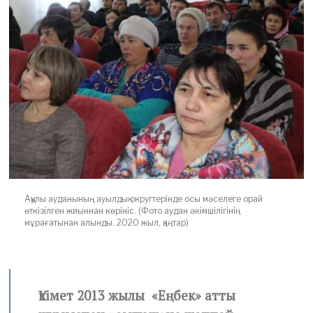
2
0
Аққулы ауданының ауылдық округтерінде осы мәселеге орай
өткізілген жиыннан көрініс. (Фото аудан әкімшілігінің
мұрағатынан алынды. 2020 жыл, қаңтар)
Үкімет 2013 жылы «Еңбек» атты