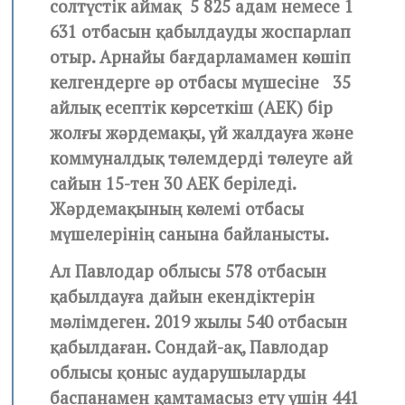
солтүстік аймақ 5 825 адам немесе 1
631 отбасын қабылдауды жоспарлап
отыр. Арнайы бағдарламамен көшіп
келгендерге әр отбасы мүшесіне 35
айлық есептік көрсеткіш (АЕК) бір
жолғы жәрдемақы, үй жалдауға және
коммуналдық төлемдерді төлеуге ай
сайын 15-тен 30 АЕК беріледі.
Жәрдемақының көлемі отбасы
мүшелерінің санына байланысты.
Ал Павлодар облысы 578 отбасын
қабылдауға дайын екендіктерін
мәлімдеген. 2019 жылы 540 отбасын
қабылдаған. Сондай-ақ, Павлодар
облысы қоныс аударушыларды
баспанамен қамтамасыз ету үшін 441