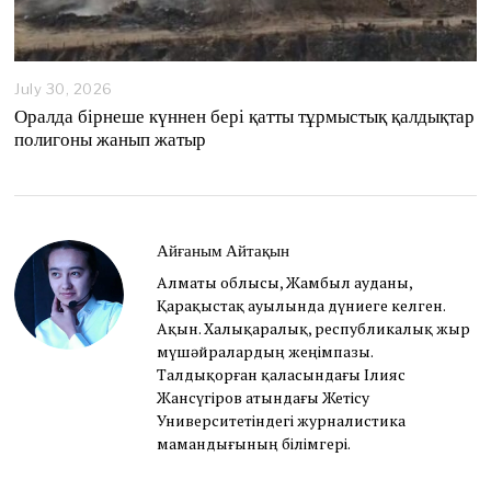
July 30, 2026
Оралда бірнеше күннен бері қатты тұрмыстық қалдықтар
полигоны жанып жатыр
Айғаным Айтақын
Алматы облысы, Жамбыл ауданы,
Қарақыстақ ауылында дүниеге келген.
Ақын. Халықаралық, республикалық жыр
мүшәйралардың жеңімпазы.
Талдықорған қаласындағы Ілияс
Жансүгіров атындағы Жетісу
Университетіндегі журналистика
мамандығының білімгері.