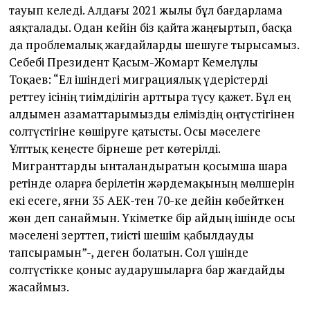
тауып келеді. Алдағы 2021 жылы бұл бағдарлама
аяқталады. Одан кейін біз қайта жаңғыртып, басқа
да проблемалық жағдайларды шешуге тырысамыз.
Себебі Президент Қасым-Жомарт Кемелұлы
Тоқаев: “Ел ішіндегі миграциялық үдерістерді
реттеу ісінің тиімділігін арттыра түсу қажет. Бұл ең
алдымен азаматтарымызды еліміздің оңтүстігінен
солтүстігіне көшіруге қатысты. Осы мәселеге
Ұлттық кеңесте бірнеше рет көтерілді.
Мигранттарды ынталандыратын қосымша шара
ретінде оларға берілетін жәрдемақының мөлшерін
екі есеге, яғни 35 АЕК-тен 70-ке дейін көбейткен
жөн деп санаймын. Үкіметке бір айдың ішінде осы
мәселені зерттеп, тиісті шешім қабылдауды
тапсырамын”-, деген болатын. Сол үшінде
солтүстікке қоныс аударушыларға бар жағдайды
жасаймыз.