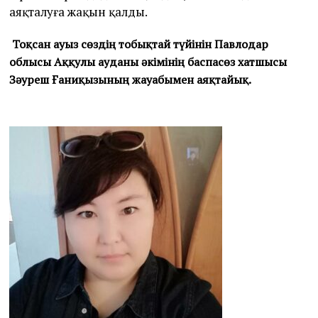
аяқталуға жақын қалды.
Тоқсан ауыз сөздің тобықтай түйінін Павлодар
облысы Аққулы ауданы әкімінің баспасөз хатшысы
Зәуреш Ғаниқызының жауабымен аяқтайық.