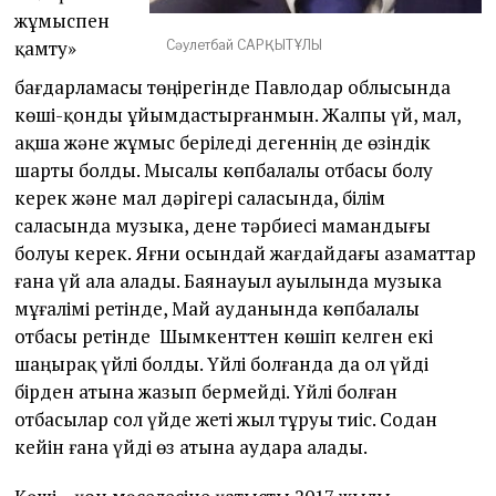
жұмыспен
қамту»
Сәулетбай САРҚЫТҰЛЫ
бағдарламасы төңірегінде Павлодар облысында
көші-қонды ұйымдастырғанмын. Жалпы үй, мал,
ақша және жұмыс беріледі дегеннің де өзіндік
шарты болды. Мысалы көпбалалы отбасы болу
керек және мал дәрігері саласында, білім
саласында музыка, дене тәрбиесі мамандығы
болуы керек. Яғни осындай жағдайдағы азаматтар
ғана үй ала алады. Баянауыл ауылында музыка
мұғалімі ретінде, Май ауданында көпбалалы
отбасы ретінде Шымкенттен көшіп келген екі
шаңырақ үйлі болды. Үйлі болғанда да ол үйді
бірден атына жазып бермейді. Үйлі болған
отбасылар сол үйде жеті жыл тұруы тиіс. Содан
кейін ғана үйді өз атына аудара алады.