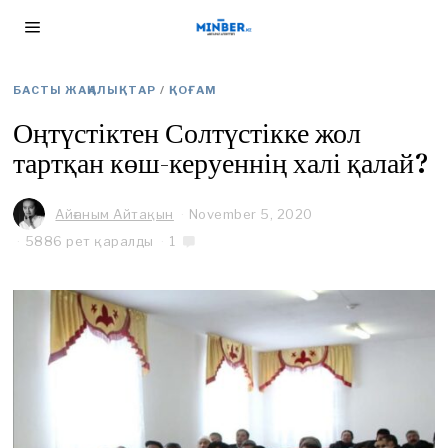
БАСТЫ ЖАҢАЛЫҚТАР
/
ҚОҒАМ
Оңтүстіктен Солтүстікке жол
тартқан көш-керуеннің халі қалай?
Айғаным Айтақын
November 5, 2020
N
o
5886 рет қаралды
1
v
e
m
b
e
r
2
9
,
2
0