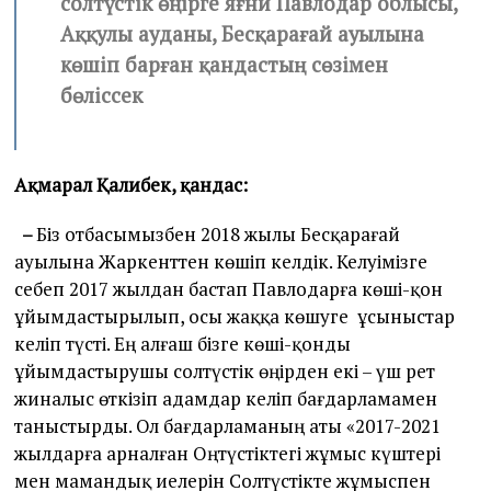
солтүстік өңірге яғни Павлодар облысы,
Аққулы ауданы, Бесқарағай ауылына
көшіп барған қандастың сөзімен
бөліссек
Ақмарал Қалибек, қандас:
–
Біз отбасымызбен 2018 жылы Бесқарағай
ауылына Жаркенттен көшіп келдік. Келуімізге
себеп 2017 жылдан бастап Павлодарға көші-қон
ұйымдастырылып, осы жаққа көшуге ұсыныстар
келіп түсті. Ең алғаш бізге көші-қонды
ұйымдастырушы солтүстік өңірден екі – үш рет
жиналыс өткізіп адамдар келіп бағдарламамен
таныстырды. Ол бағдарламаның аты «2017-2021
жылдарға арналған Оңтүстіктегі жұмыс күштері
мен мамандық иелерін Солтүстікте жұмыспен