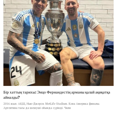
Бір хаттың тарихы: Энцо Фернандестің арманы қалай ақиқатқа
айналды?
2016 жыл. АҚШ, Нью-Джерси. MetLife Stadium. Копа Америка финалы.
Аргентина тағы да шешуші ойында сүрінді. Чили