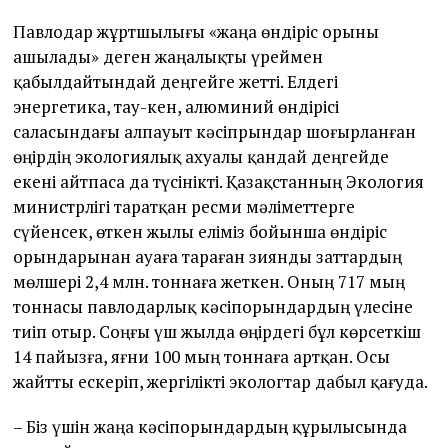
Павлодар жұртшылығы «жаңа өндіріс орыны
ашылады» деген жаңалықты үреймен
қабылдайтындай деңгейге жетті. Елдегі
энергетика, тау-кен, алюминий өндірісі
саласындағы алпауыт кәсіпрындар шоғырланған
өңірдің экологиялық ахуалы қандай деңгейде
екені айтпаса да түсінікті. Қазақстанның Экология
министрлігі таратқан ресми мәліметтерге
сүйенсек, өткен жылы еліміз бойынша өндіріс
орындарынан ауаға тараған зиянды заттардың
мөлшері 2,4 млн. тоннаға жеткен. Оның 717 мың
тоннасы павлодарлық кәсіпорындардың үлесіне
тиіп отыр. Соңғы үш жылда өңірдегі бұл көрсеткіш
14 пайызға, яғни 100 мың тоннаға артқан. Осы
жайтты ескеріп, жергілікті экологтар дабыл қағуда.
– Біз үшін жаңа кәсіпорындардың құрылысында