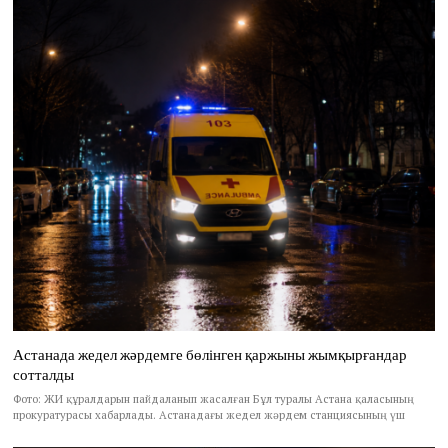
Астанада жедел жәрдемге бөлінген қаржыны жымқырғандар
сотталды
Фото: ЖИ құралдарын пайдаланып жасалған Бұл туралы Астана қаласының
прокуратурасы хабарлады. Астанадағы жедел жәрдем станциясының үш