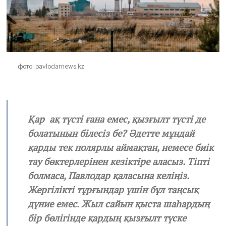
2
0
фото: pavlodarnews.kz
Қар ақ түсті ғана емес, қызғылт түсті де
болатынын білесіз бе? Әдетте мұндай
қарды тек полярлы аймақтан, немесе биік
тау бөктерлерінен кезіктіре аласыз. Тіпті
болмаса, Павлодар қаласына келіңіз.
Жергілікті тұрғындар үшін бұл таңсық
дүние емес. Жыл сайын қыста шаһардың
бір бөлігінде қардың қызғылт түске