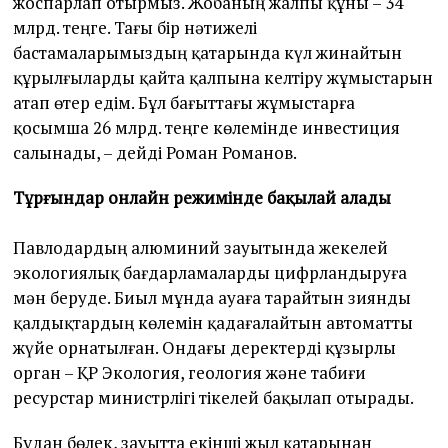
жоспарлап отырмыз. Жобаның жалпы құны – 34
млрд. теңге. Тағы бір нәтижелі
бастамаларымыздың қатарында күл жинайтын
құрылғыларды қайта қалпына келтіру жұмыстарын
атап өтер едім. Бұл бағыттағы жұмыстарға
қосымша 26 млрд. теңге көлемінде инвестиция
салынады, – дейді Роман Романов.
Тұрғындар онлайн режимінде бақылай алады
Павлодардың алюминий зауытында жекелей
экологиялық бағдарламаларды цифрландыруға
мән беруде. Биыл мұнда ауаға тарайтын зиянды
қалдықтардың көлемін қадағалайтын автоматты
жүйе орнатылған. Ондағы деректерді құзырлы
орган – ҚР Экология, геология және табиғи
ресурстар министрлігі тікелей бақылап отырады.
Бұдан бөлек, зауытта екінші жыл қатарынан