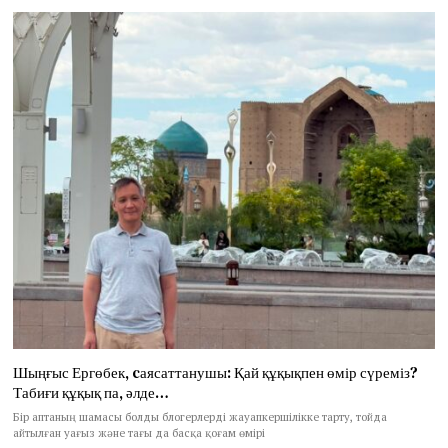
Шыңғыс Ергөбек, cаясаттанушы: Қай құқықпен өмір сүреміз?
Табиғи құқық па, әлде…
Бір аптаның шамасы болды блогерлерді жауапкершілікке тарту, тойда
айтылған уағыз және тағы да басқа қоғам өмірі