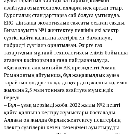
ауаға тарайтын зиянды заттардың көлемін
азайтуда озық технологияларға иек артып отыр.
Еуропалық стандарттарға сай болуға ұмтылуда.
ERG-дің жаңа экологиялық саясаты осыған саяды.
Биыл зауытта №1 жентектеу пешінің екі электр
сүзгісі қайта қалпына келтірілген. Заманауи,
гибридті сүзгілер орнатылған. Әзірге газ
тазартудың мұндай технологиясы еліміз бойынша
аталған кәсіпорында ғана пайдаланылуда.
«Қазақстан алюминийі» АҚ президенті Роман
Романовтың айтуынша, бұл жаңашылдық ауаға
тарайтын өндірістік қалдықтардың жалпы көлемін
жылына 2,5 мың тоннаға азайтуға мүмкіндік
береді.
– Бұл – ұзақ мерзімді жоба. 2022 жылы №2 пешті
қайта қалпына келтіру жұмыстары басталады.
Алдағы он жылда барлық жентектеу пештерінің
электр сүзгілерін кезең-кезеңімен ауыстыруды