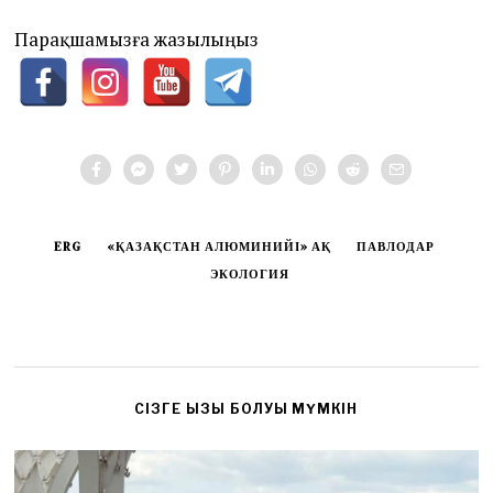
Парақшамызға жазылыңыз
ERG
«ҚАЗАҚСТАН АЛЮМИНИЙІ» АҚ
ПАВЛОДАР
ЭКОЛОГИЯ
CІЗГЕ ҚЫЗЫҚ БОЛУЫ МҮМКІН