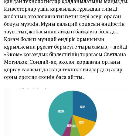
қандай технологиялар қолданылатыны маңызды.
Инвесторлар үшін қаржылық тұрғыдан тиімді
жобаның экологияға тигізетін кері әсері орасан
болуы мүмкін. Мұны кальций содасын өндіретін
зауыттың жобасынан айқын байқауға болады.
Қоғам болып мұндай өндіріс орынының
құрылысына рұқсат бермеуге тырысамыз, – дейді
«Эком» қоғамдық бірлестігінің төрағасы Светлана
Могилюк. Сондай-ақ, эколог қоршаған ортаны
қорғау саласында жаңа технологиялардың алар
орны ерекше екенін баса айтты.