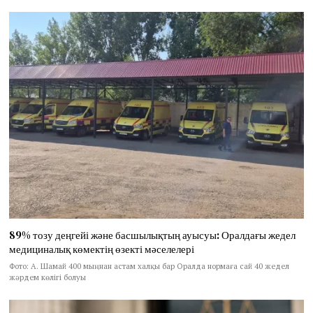
89% тозу деңгейі және басшылықтың ауысуы: Оралдағы жедел
медициналық көмектің өзекті мәселелері
Фото: А. Шамай 400 мыңнан астам халқы бар Оралда нормаға сай 40 жедел
жәрдем көлігі болуы