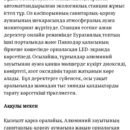
автоматтандырылған экологиялық станция жұмыс
істеп тұр. Ол кәсіпорынның санитарлық-қорғау
аумағының шекарасында атмосфералық ауаға
мониторинг жүргізуде. Станция есепке алған
деректер онлайн режимінде Еуразиялық топтың
ішкі порталында және Павлодар қаласының
бірнеше көшесінде орналасқан LED-экранда
көрсетіледі. Осылайша, тұрғындар алюминий
зауытынан ауаға қанша мөлшерде күкірт диоксиді,
көміртегі, азот оксидінің тарап жатқанын көре
алады. Бұл деректерге сүйенсек, осы уақыт
аралығында шамадан тыс зиянды қалдықтарды
тарату көрсеткіші тіркелмеген.
Аққулы мекен
Қызғылт қарға оралайық. Алюминий зауытының
санитарлық-қорғау аумағына жақын орналасқан