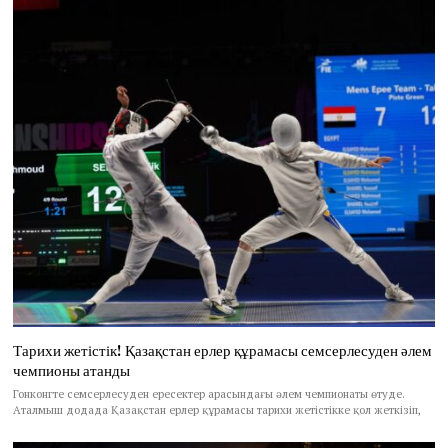
Тарихи жетістік! Қазақстан ерлер құрамасы семсерлесуден әлем
чемпионы атанды
Гонконгте семсерлесуден ересектер арасындағы әлем чемпионаты өтуде.
Аталмыш додада Қазақстан ерлер құрамасы тарихи жетістікке қол жеткізіп,