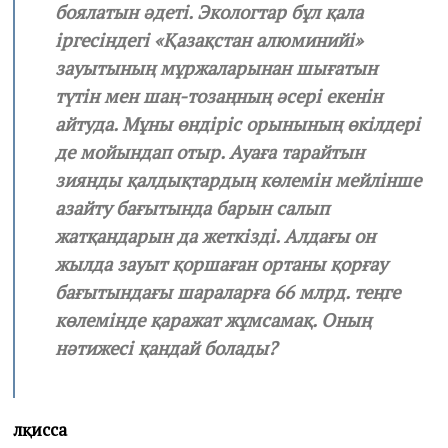
боялатын әдеті. Экологтар бұл қала
іргесіндегі «Қазақстан алюминийі»
зауытының мұржаларынан шығатын
түтін мен шаң-тозаңның әсері екенін
айтуда. Мұны өндіріс орынының өкілдері
де мойындап отыр. Ауаға тарайтын
зиянды қалдықтардың көлемін мейлінше
азайту бағытында барын салып
жатқандарын да жеткізді. Алдағы он
жылда зауыт қоршаған ортаны қорғау
бағытындағы шараларға 66 млрд. теңге
көлемінде қаражат жұмсамақ. Оның
нәтижесі қандай болады?
Әлқисса