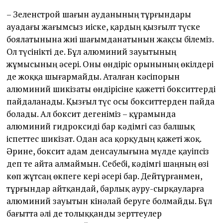
– Зеленстрой шағын ауданының тұрғындары
ауадағы жағымсыз иіске, қардың қызғылт түске
боялатынына жиі шағымданатынын жақсы білеміз.
Ол түсінікті де. Бұл алюминий зауытының
жұмысының әсері. Оны өндіріс орынының өкілдері
де жоққа шығармайды. Аталған кәсіпорын
алюминий шикізаты өндірісіне қажетті бокситтерді
пайдаланады. Қызғыл түс осы бокситтерден пайда
болады. Ал боксит дегеніміз – құрамында
алюминий гидроксиді бар кәдімгі саз балшық
іспеттес шикізат. Одан аса қорқудың қажеті жоқ.
Әрине, боксит адам денсаулығына мүлде қауіпсіз
деп те айта алмаймын. Себебі, кәдімгі шаңның өзі
көп жұтсаң өкпеге кері әсері бар. Дейтұрғанмен,
тұрғындар айтқандай, барлық ауру-сырқауларға
алюминий зауытын кінәлай беруге болмайды. Бұл
бағытта әлі де толыққанды зерттеулер