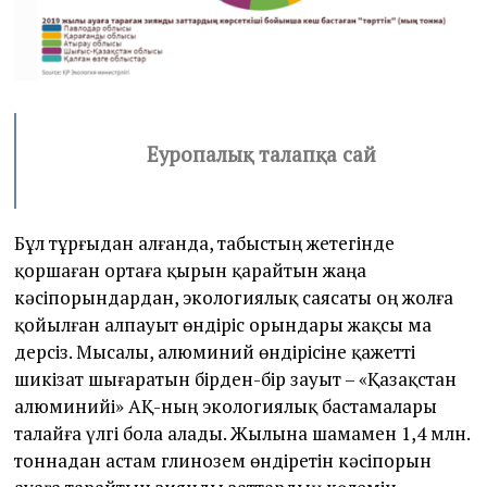
Еуропалық талапқа сай
Бұл тұрғыдан алғанда, табыстың жетегінде
қоршаған ортаға қырын қарайтын жаңа
кәсіпорындардан, экологиялық саясаты оң жолға
қойылған алпауыт өндіріс орындары жақсы ма
дерсіз. Мысалы, алюминий өндірісіне қажетті
шикізат шығаратын бірден-бір зауыт – «Қазақстан
алюминийі» АҚ-ның экологиялық бастамалары
талайға үлгі бола алады. Жылына шамамен 1,4 млн.
тоннадан астам глинозем өндіретін кәсіпорын