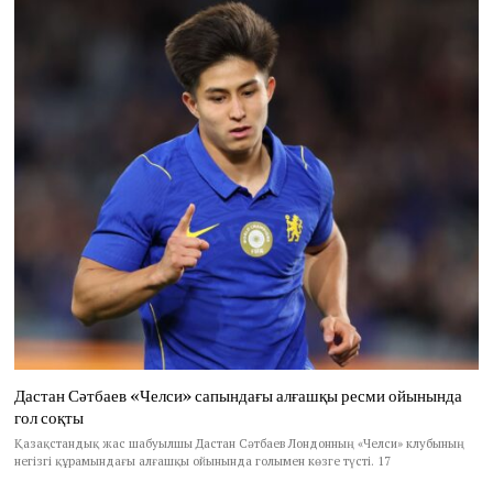
Дастан Сәтбаев «Челси» сапындағы алғашқы ресми ойынында
гол соқты
Қазақстандық жас шабуылшы Дастан Сәтбаев Лондонның «Челси» клубының
негізгі құрамындағы алғашқы ойынында голымен көзге түсті. 17