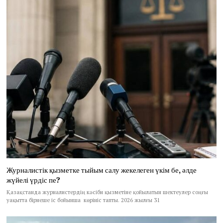
Журналистік қызметке тыйым салу жекелеген үкім бе, әлде
жүйелі үрдіс пе?
Қазақстанда журналистердің кәсіби қызметіне қойылатын шектеулер соңғы
уақытта бірнеше іс бойынша көрініс тапты. 2026 жылғы 31