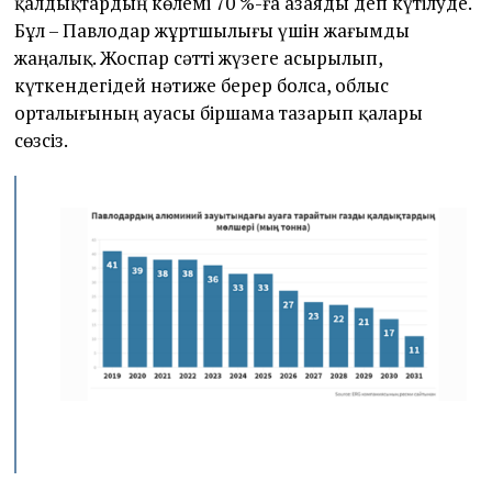
қалдықтардың көлемі 70 %-ға азаяды деп күтілуде.
Бұл – Павлодар жұртшылығы үшін жағымды
жаңалық. Жоспар сәтті жүзеге асырылып,
күткендегідей нәтиже берер болса, облыс
орталығының ауасы біршама тазарып қалары
сөзсіз.