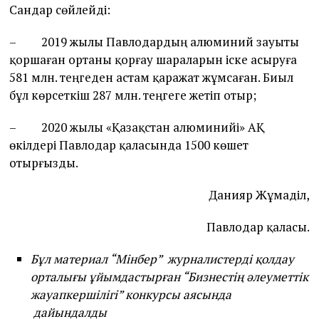
Сандар сөйлейді:
– 2019 жылы Павлодардың алюминий зауыты
қоршаған ортаны қорғау шараларын іске асыруға
581 млн. теңгеден астам қаражат жұмсаған. Биыл
бұл көрсеткіш 287 млн. теңгеге жетіп отыр;
– 2020 жылы «Қазақстан алюминийі» АҚ
өкілдері Павлодар қаласында 1500 көшет
отырғызды.
Данияр Жұмаділ,
Павлодар қаласы.
Бұл материал “Мінбер” журналистерді қолдау
орталығы ұйымдастырған “Бизнестің әлеуметтік
жауапкершілігі” конкурсы аясында
дайындалды