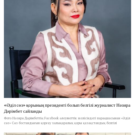
«Әділ сөз» қорының президенті болып белгілі журналист Нәзира
Дәрімбет сайланды
Фото Нәзира Дәрімбеттің Facebook әлеуметтік желісіндегі парақшасынан «Әділ
сөз» Сөз бостандығын қорғау халықаралық қоры қазақстандық белгілі