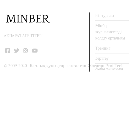
Біз туралы
Мінбер
журналистерді
АҚПАРАТ АГЕНТТЕГІ
қолдау орталығы
Тренинг
Facebook
Twitter
Instagram
YouTube
Зерттеу
© 2009-2020 - Барлық құқықтар сақталған. Жасаған
ProfiTech
Жоба және есеп