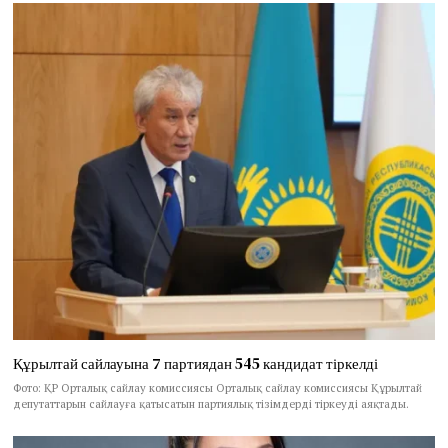
Құрылтай сайлауына 7 партиядан 545 кандидат тіркелді
Фото: ҚР Орталық сайлау комиссиясы Орталық сайлау комиссиясы Құрылтай
депутаттарын сайлауға қатысатын партиялық тізімдерді тіркеуді аяқтады.