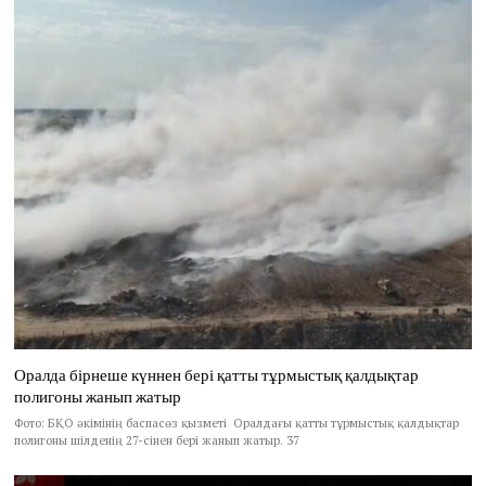
Оралда бірнеше күннен бері қатты тұрмыстық қалдықтар
полигоны жанып жатыр
Фото: БҚО әкімінің баспасөз қызметі Оралдағы қатты тұрмыстық қалдықтар
полигоны шілденің 27-сінен бері жанып жатыр. 37