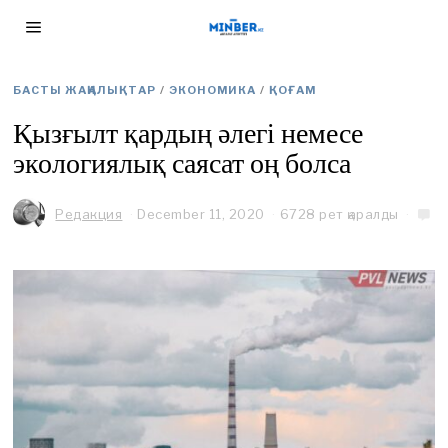
БАСТЫ ЖАҢАЛЫҚТАР
/
ЭКОНОМИКА
/
ҚОҒАМ
Қызғылт қардың әлегі немесе
экологиялық саясат оң болса
Редакция
December 11, 2020
D
6728 рет қаралды
e
c
e
m
b
e
r
2
4
,
2
0