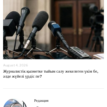
August 4, 2026
A
u
Журналистік қызметке тыйым салу жекелеген үкім бе,
g
әлде жүйелі үрдіс пе?
u
s
t
4
,
2
Редакция
0