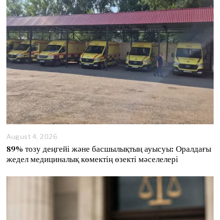
,
2
0
2
6
August 4, 2026
89% тозу деңгейі және басшылықтың ауысуы: Оралдағы
жедел медициналық көмектің өзекті мәселелері