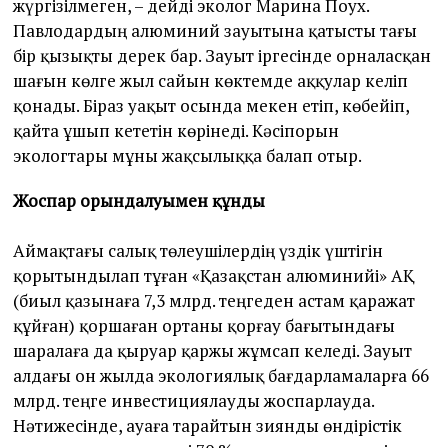
жүргізілмеген, – дейді эколог Марина Поух.
Павлодардың алюминий зауытына қатысты тағы
бір қызықты дерек бар. Зауыт іргесінде орналасқан
шағын көлге жыл сайын көктемде аққулар келіп
қонады. Біраз уақыт осында мекен етіп, көбейіп,
қайта ұшып кететін көрінеді. Кәсіпорын
экологтары мұны жақсылыққа балап отыр.
Жоспар орындалуымен құнды
Аймақтағы салық төлеушілердің үздік үштігін
қорытындылап тұған «Қазақстан алюминийі» АҚ
(биыл қазынаға 7,3 млрд. теңгеден астам қаражат
құйған) қоршаған ортаны қорғау бағытындағы
шаралаға да қыруар қаржы жұмсап келеді. Зауыт
алдағы он жылда экологиялық бағдарламаларға 66
млрд. теңге инвестициялауды жоспарлауда.
Нәтижесінде, ауаға тарайтын зиянды өндірістік