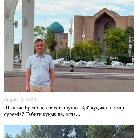
August 8, 2026
A
u
Шыңғыс Ергөбек, cаясаттанушы: Қай құқықпен өмір
g
сүреміз? Табиғи құқық па, әлде…
u
s
t
8