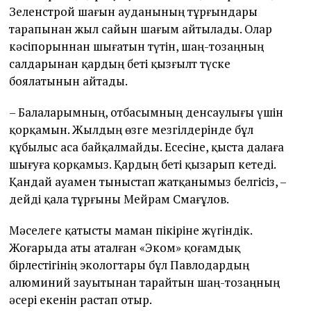
Зеленстрой шағын ауданының тұрғындары
тарапынан жыл сайын шағым айтылады. Олар
кәсіпорыннан шығатын түтін, шаң-тозаңның
салдарынан қардың беті қызғылт түске
боялатынын айтады.
– Балаларымның, отбасымның денсаулығы үшін
қорқамын. Жылдың өзге мезгілдерінде бұл
құбылыс аса байқалмайды. Есесіне, қыста далаға
шығуға қорқамыз. Қардың беті қызарып кетеді.
Қандай ауамен тыныстап жатқанымыз белгісіз, –
дейді қала тұрғыны Мейрам Смағұлов.
Мәселеге қатысты маман пікіріне жүгіндік.
Жоғарыда аты аталған «Эком» қоғамдық
бірлестігінің экологтары бұл Павлодардың
алюминий зауытынан тарайтын шаң-тозаңның
әсері екенін растап отыр.