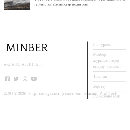
тұрмыстық қалдықтар полигоны
Біз туралы
Мінбер
журналистерді
АҚПАРАТ АГЕНТТЕГІ
қолдау орталығы
Тренинг
Facebook
Twitter
Instagram
YouTube
Зерттеу
© 2009-2020 - Барлық құқықтар сақталған. Жасаған
ProfiTech
Жоба және есеп