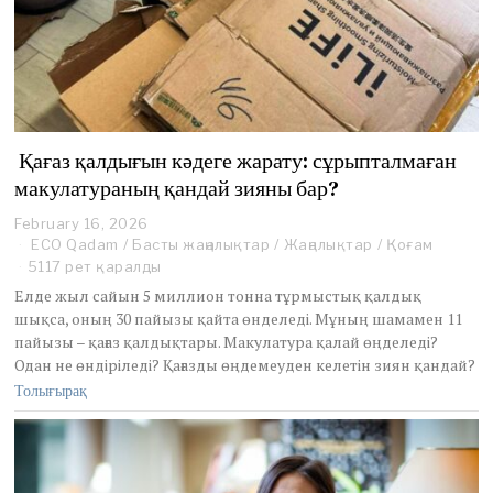
Қағаз қалдығын кәдеге жарату: сұрыпталмаған
макулатураның қандай зияны бар?
February 16, 2026
F
e
ECO Qadam
/
Басты жаңалықтар
/
Жаңалықтар
/
Қоғам
b
5117 рет қаралды
r
Елде жыл сайын 5 миллион тонна тұрмыстық қалдық
u
шықса, оның 30 пайызы қайта өнделеді. Мұның шамамен 11
a
пайызы – қағаз қалдықтары. Макулатура қалай өңделеді?
r
y
Одан не өндіріледі? Қағазды өңдемеуден келетін зиян қандай?
2
Толығырақ
0
,
2
0
2