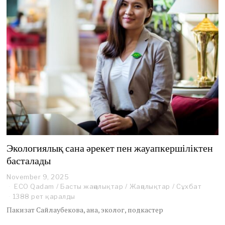
6
Экологиялық сана әрекет пен жауапкершіліктен
басталады
November 9, 2025
N
o
ECO Qadam
/
Басты жаңалықтар
/
Жаңалықтар
/
Сұхбат
v
1388 рет қаралды
e
Пакизат Сайлаубекова, ана, эколог, подкастер
m
b