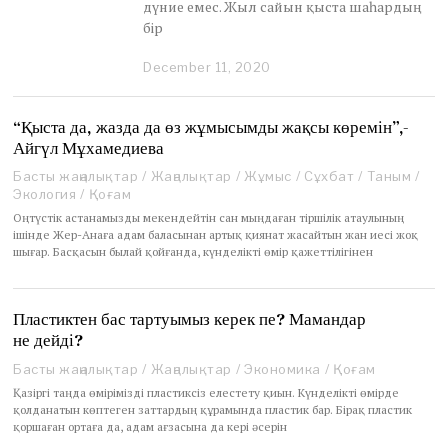
дүние емес. Жыл сайын қыста шаһардың
бір
December 11, 2020
D
e
c
e
“Қыста да, жазда да өз жұмысымды жақсы көремін”,-
m
Айгүл Мұхамедиева
b
e
Басты жаңалықтар
/
Жаңалықтар
/
Жұмыс
/
Сұхбат
/
Таным
/
r
Экология
/
Қоғам
2
Оңтүстік астанамызды мекендейтін сан мыңдаған тіршілік атаулының
4
ішінде Жер-Анаға адам баласынан артық қиянат жасайтын жан иесі жоқ
,
шығар. Басқасын былай қойғанда, күнделікті өмір қажеттілігінен
2
0
2
Пластиктен бас тартуымыз керек пе? Мамандар
0
не дейді?
Басты жаңалықтар
/
Жаңалықтар
/
Экономика
/
Қоғам
Қазіргі таңда өмірімізді пластиксіз елестету қиын. Күнделікті өмірде
қолданатын көптеген заттардың құрамында пластик бар. Бірақ пластик
қоршаған ортаға да, адам ағзасына да кері әсерін