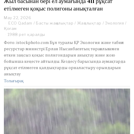
Жыл басынан бері ел аумағында 411 рұқсат
етілмеген қоқыс полигоны анықталған
May 22, 2026
M
ECO Qadam
a
/
Басты жаңалықтар
/
Жаңалықтар
/
Экология
/
Қоғам
y
2
1988 рет қаралды
2
Фото: istockphoto.com Бұл туралы ҚР Экология және табиғи
,
ресурстар министрі Ерлан Нысанбаевтың төрағалығымен
2
өткен заңсыз қоқыс полигондарын анықтау және жою
0
бойынша кеңесте айтылды. Кездесу барысында аумақтарда
2
6
рұқсат етілмеген қалдықтарды орналастыру орындарын
анықтау
Толығырақ