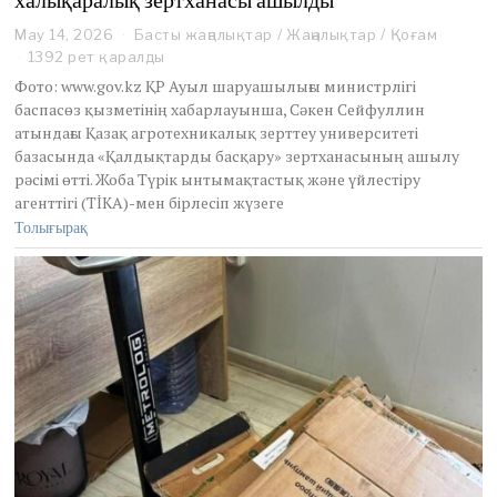
халықаралық зертханасы ашылды
May 14, 2026
M
Басты жаңалықтар
/
Жаңалықтар
/
Қоғам
a
1392 рет қаралды
y
Фото: www.gov.kz ҚР Ауыл шаруашылығы министрлігі
1
баспасөз қызметінің хабарлауынша, Сәкен Сейфуллин
5
атындағы Қазақ агротехникалық зерттеу университеті
,
базасында «Қалдықтарды басқару» зертханасының ашылу
2
0
рәсімі өтті. Жоба Түрік ынтымақтастық және үйлестіру
2
агенттігі (TİKA)-мен бірлесіп жүзеге
6
Толығырақ