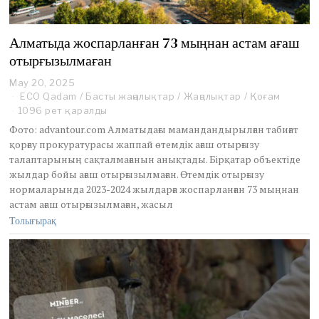
Алматыда жоспарланған 73 мыңнан астам ағаш
отырғызылмаған
May 20, 2025
N
o
ECO Qadam
/
Басты жаңалықтар
/
Жаңалықтар
/
Қоғам
v
1096 рет қаралды
e
Фото: advantour.com Алматыдағы мамандандырылған табиғат
m
қорғау прокуратурасы жаппай өтемдік ағаш отырғызу
b
талаптарының сақталмағанын анықтады. Бірқатар объектіде
e
r
жылдар бойы ағаш отырғызылмаған. Өтемдік отырғызу
1
нормаларында 2023-2024 жылдарға жоспарланған 73 мыңнан
2
астам ағаш отырғызылмаған, жасыл
,
Толығырақ
2
0
2
5