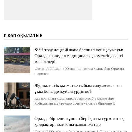
ЕҢ КӨП ОҚЫЛАТЫН
89% тозу деңгейі және басшылықтың ауысуы:
Оралдағы жедел медициналық көмектің өзекті
мәселелері
Фото: А. Шамай 400 мыңнан астам халқы бар Оралда
нормаға
Журналистік қызметке тыйым салу жекелеген
үкім бе, әлде жүйелі үрдіс пе?
Қазақстанда журналистердің кәсіби қызметіне
қойылатын шектеулер соңғы уақытта бірнеше іс
Оралда бірнеше күннен бері қатты тұрмыстық
қалдықтар полигоны жанып жатыр
Фото: БҚО әкімінің баспасөз қызметі Оралдағы қатты