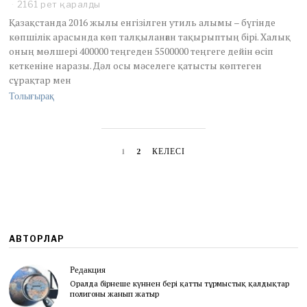
e
2161 рет қаралды
m
Қазақстанда 2016 жылы енгізілген утиль алымы – бүгінде
b
көпшілік арасында көп талқыланған тақырыптың бірі. Халық
e
оның мөлшері 400000 теңгеден 5500000 теңгеге дейін өсіп
r
кеткеніне наразы. Дәл осы мәселеге қатысты көптеген
1
2
сұрақтар мен
,
Толығырақ
2
0
2
5
1
2
КЕЛЕСІ
АВТОРЛАР
Редакция
Оралда бірнеше күннен бері қатты тұрмыстық қалдықтар
полигоны жанып жатыр