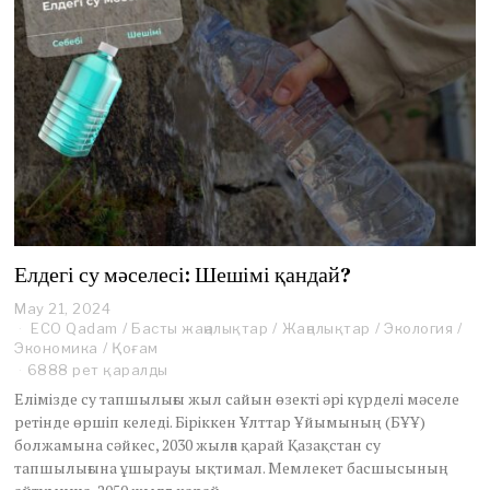
Елдегі су мәселесі: Шешімі қандай?
May 21, 2024
N
ECO Qadam
o
/
Басты жаңалықтар
/
Жаңалықтар
/
Экология
/
Экономика
/
v
Қоғам
e
6888 рет қаралды
m
Елімізде су тапшылығы жыл сайын өзекті әрі күрделі мәселе
b
ретінде өршіп келеді. Біріккен Ұлттар Ұйымының (БҰҰ)
e
болжамына сәйкес, 2030 жылға қарай Қазақстан су
r
тапшылығына ұшырауы ықтимал. Мемлекет басшысының
1
2