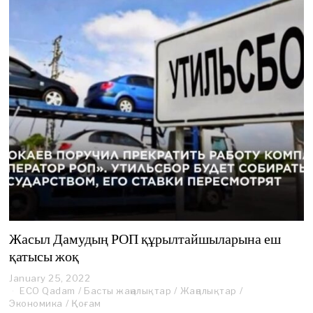
Жасыл Дамудың РОП құрылтайшыларына еш
қатысы жоқ
January 25, 2022
N
ECO Qadam
/
Басты жаңалықтар
o
/
Жаңалықтар
/
Экономика
/
Қоғам
v