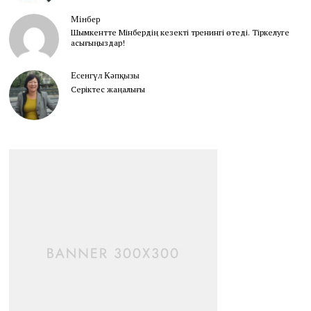
Мінбер
Шымкентте Мінбердің кезекті тренингі өтеді. Тіркелуге
асығыңыздар!
Есенгүл Кәпқызы
Серіктес жаңалығы