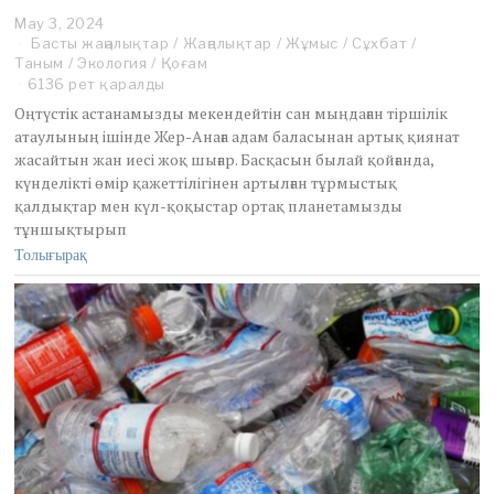
May 3, 2024
M
Басты жаңалықтар
a
/
Жаңалықтар
/
Жұмыс
/
Сұхбат
/
Таным
/
Экология
y
/
Қоғам
5
6136 рет қаралды
,
Оңтүстік астанамызды мекендейтін сан мыңдаған тіршілік
2
атаулының ішінде Жер-Анаға адам баласынан артық қиянат
0
жасайтын жан иесі жоқ шығар. Басқасын былай қойғанда,
2
күнделікті өмір қажеттілігінен артылған тұрмыстық
4
қалдықтар мен күл-қоқыстар ортақ планетамызды
тұншықтырып
Толығырақ