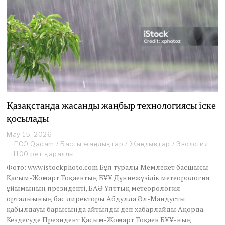
Қазақстанда жасанды жаңбыр технологиясы іске
қосылады
May 15, 2026
M
a
ECO Qadam
/
Басты жаңалықтар
/
Жаңалықтар
/
Экология
y
1100 рет қаралды
1
Фото: www.istockphoto.com Бұл туралы Мемлекет басшысы
5
Қасым-Жомарт Тоқаевтың БҰҰ Дүниежүзілік метеорология
,
ұйымының президенті, БАӘ Ұлттық метеорология
2
0
орталығының бас директоры Абдулла Әл-Мандусты
2
қабылдауы барысында айтылды деп хабарлайды Ақорда.
6
Кездесуде Президент Қасым-Жомарт Тоқаев БҰҰ-ның