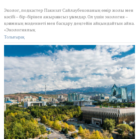
e
r
Эколог, подкастер Пакизат Сайлаубекованың өмір жолы мен
1
кәсібі – бір-бірінен ажырағысыз ұғымдар. Ол үшін экология –
1
қоғамның мәдениеті мен басқару деңгейін айқындайтын айна.
,
«Экологиялық
2
Толығырақ
0
2
5