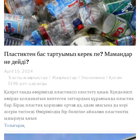
Пластиктен бас тартуымыз керек пе? Мамандар
не дейді?
April 15, 2024
Басты жаңалықтар
/
Жаңалықтар
/
Экономика
/
Қоғам
5196 рет қаралды
Қазіргі таңда өмірімізді пластиксіз елестету қиын. Күнделікті
өмірде қолданатын көптеген заттардың құрамында пластик
бар. Бірақ пластик қоршаған ортаға да, адам ағзасына да кері
әсерін тигізеді. Өміріміздің бір бөлігіне айналған пластиктің
ыдырауы қиын
Толығырақ