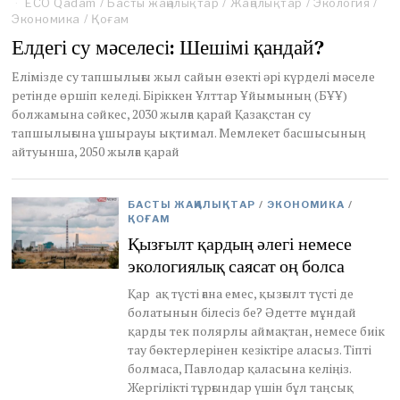
ECO Qadam
o
/
Басты жаңалықтар
/
Жаңалықтар
/
Экология
/
Экономика
/
v
Қоғам
e
Елдегі су мәселесі: Шешімі қандай?
m
b
Елімізде су тапшылығы жыл сайын өзекті әрі күрделі мәселе
e
ретінде өршіп келеді. Біріккен Ұлттар Ұйымының (БҰҰ)
r
болжамына сәйкес, 2030 жылға қарай Қазақстан су
1
2
тапшылығына ұшырауы ықтимал. Мемлекет басшысының
,
айтуынша, 2050 жылға қарай
2
0
2
БАСТЫ ЖАҢАЛЫҚТАР
/
ЭКОНОМИКА
/
5
ҚОҒАМ
Қызғылт қардың әлегі немесе
экологиялық саясат оң болса
Қар ақ түсті ғана емес, қызғылт түсті де
болатынын білесіз бе? Әдетте мұндай
қарды тек полярлы аймақтан, немесе биік
тау бөктерлерінен кезіктіре аласыз. Тіпті
болмаса, Павлодар қаласына келіңіз.
Жергілікті тұрғындар үшін бұл таңсық