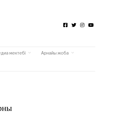
Facebook
Twitter
Instagram
YouTube
едиа мектебі
Арнайы жоба
орны