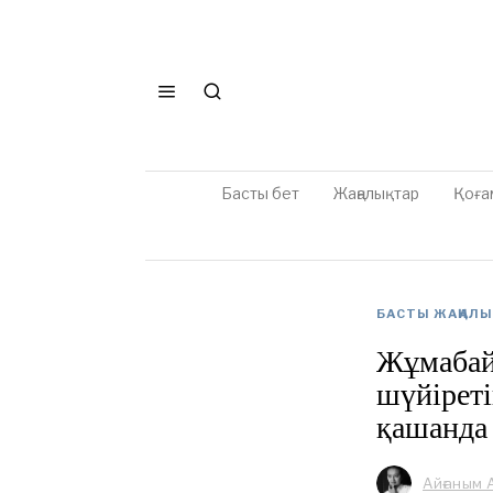
Басты бет
Жаңалықтар
Қоға
БАСТЫ ЖАҢАЛ
Жұмабай
шүйіреті
қашанда
Айғаным 