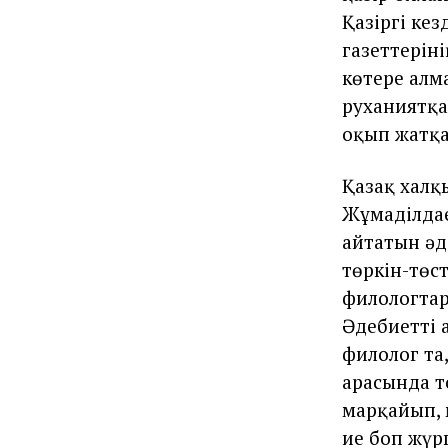
Қазіргі кез
газеттерін
көтере алм
руханиятқа 
оқып жатқа
Қазақ халқ
Жұмаділдае
айтатын әд
төркін-төст
филологтар
Әдебиетті 
филолог та
арасында т
марқайып, 
ие боп жүр