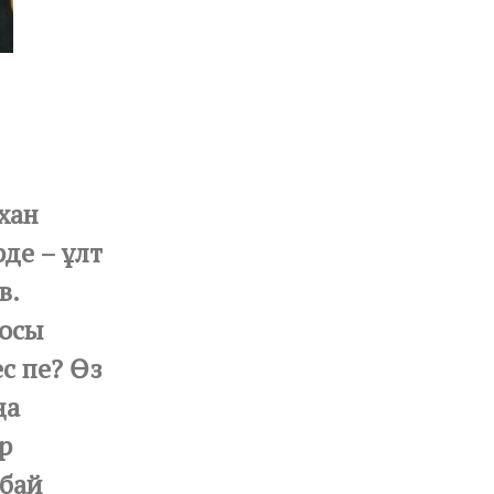
хан
де – ұлт
в.
 осы
с пе? Өз
ңа
р
абай