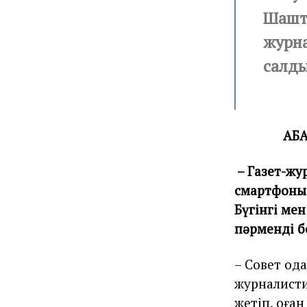
Шашта
журн
салд
АБА
– Газет-жу
смартфоны 
Бүгінгі ме
пәрменді б
– Совет ода
журналисти
жетіп, оға