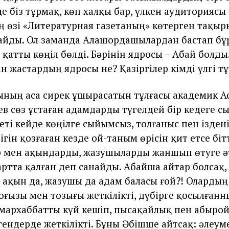
де біз тұрмақ, көп халқы бар, үлкен аудиториясы
ің өзі «Литературная газетаның» көтерген тақы
айды. Ол заманда Алашордашылардан бастап б
қатты көңіл бөлді. Бәрінің ядросы – Абай болды.
н жастардың ядросы не? Қазіргілер кімді үлгі т
ының аса сирек ұшырасатын тұлғасы академик А
в сөз ұстаған адамдарды түгелдей бір кедеге с
еті кейде көңілге сыйымсыз, толғаныс пен іздені
ігін қозғаған кезде ой-таным өрісін қит етсе біт
 мен ақындарды, жазушыларды жаншып өтуге әу
артта қалған деп санайды. Абайша айтар болсақ, 
, ақын да, жазушы да адам баласы ғой?! Олардың
оғызы мен тозығы жеткілікті, дүбірге қосылғанн
мархаббатты күй кешіп, пысақайлық пен абырой
гендерде жеткілікті. Бұны Әбішше айтсақ: әлеуме