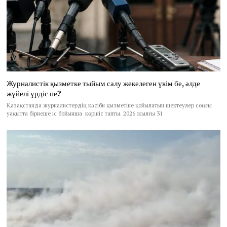
Журналистік қызметке тыйым салу жекелеген үкім бе, әлде
жүйелі үрдіс пе?
Қазақстанда журналистердің кәсіби қызметіне қойылатын шектеулер соңғы
уақытта бірнеше іс бойынша көрініс тапты. 2026 жылғы 31