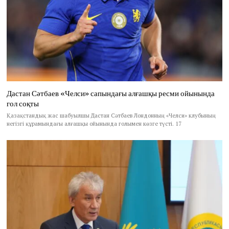
Дастан Сәтбаев «Челси» сапындағы алғашқы ресми ойынында
гол соқты
Қазақстандық жас шабуылшы Дастан Сәтбаев Лондонның «Челси» клубының
негізгі құрамындағы алғашқы ойынында голымен көзге түсті. 17