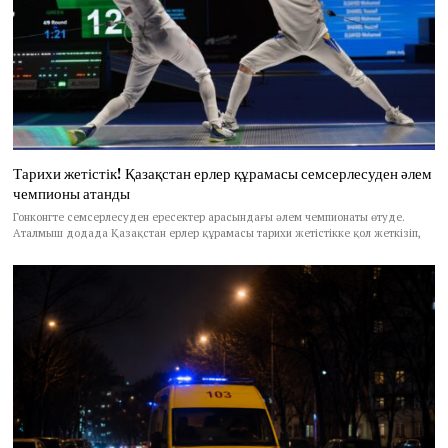
Тарихи жетістік! Қазақстан ерлер құрамасы семсерлесуден әлем
чемпионы атанды
Гонконгте семсерлесуден ересектер арасындағы әлем чемпионаты өтуде.
Аталмыш додада Қазақстан ерлер құрамасы тарихи жетістікке қол жеткізіп,