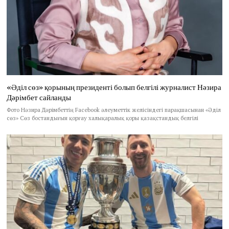
«Әділ сөз» қорының президенті болып белгілі журналист Нәзира
Дәрімбет сайланды
Фото Нәзира Дәрімбеттің Facebook әлеуметтік желісіндегі парақшасынан «Әділ
сөз» Сөз бостандығын қорғау халықаралық қоры қазақстандық белгілі