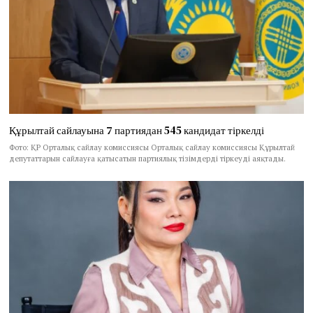
Құрылтай сайлауына 7 партиядан 545 кандидат тіркелді
Фото: ҚР Орталық сайлау комиссиясы Орталық сайлау комиссиясы Құрылтай
депутаттарын сайлауға қатысатын партиялық тізімдерді тіркеуді аяқтады.