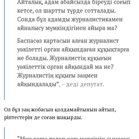
Айталық, адам абайсызда біреуді соғып
кетсе, ол шартты түрде сотталады.
Сонда бұл адамды журналистикамен
айналысу мүмкіндігінен айыра ма?
Баспасөз картасын алған журналист
уәкілетті орган айқындаған құқықтарға
ие болады. Журналистің құқығын
уәкілеттік орган айқындай ма не?
Журналистің құқығы заңмен
айқындалады”
, – деді депутат.
Ол бұл заң жобасын қолдамайтынын айтып,
әріптестерін де соған шақырды.
“Мен кеше талап қою мерзімін сынаған