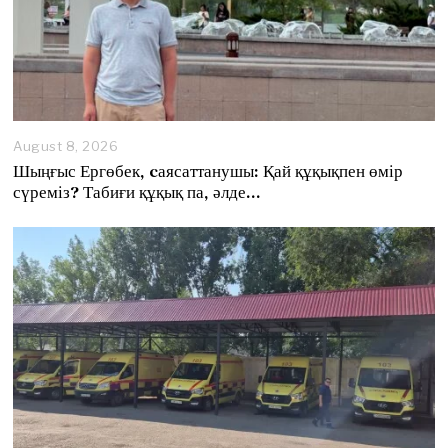
August 8, 2026
A
u
Шыңғыс Ергөбек, cаясаттанушы: Қай құқықпен өмір
g
сүреміз? Табиғи құқық па, әлде…
u
s
t
8
,
2
0
2
6