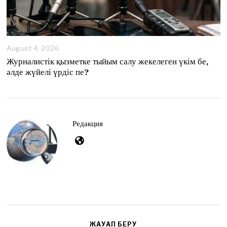
August 4, 2026
A
u
Журналистік қызметке тыйым салу жекелеген үкім бе,
g
әлде жүйелі үрдіс пе?
u
s
t
4
,
2
Редакция
0
2
6
ЖАУАП БЕРУ