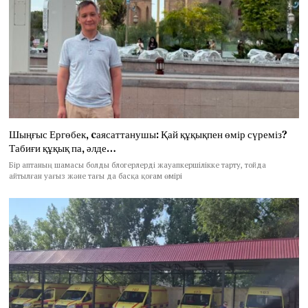
Шыңғыс Ергөбек, cаясаттанушы: Қай құқықпен өмір сүреміз?
Табиғи құқық па, әлде…
Бір аптаның шамасы болды блогерлерді жауапкершілікке тарту, тойда
айтылған уағыз және тағы да басқа қоғам өмірі