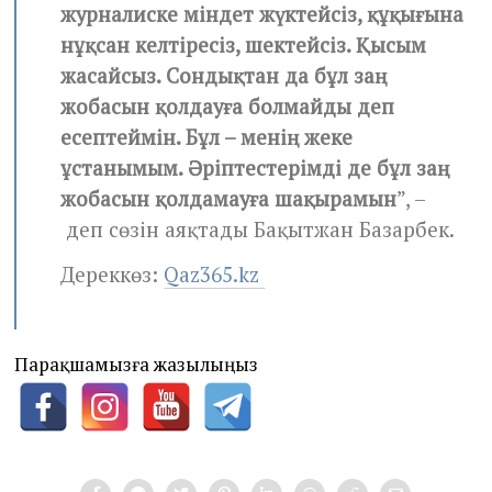
журналиске міндет жүктейсіз, құқығына
нұқсан келтіресіз, шектейсіз. Қысым
жасайсыз. Сондықтан да бұл заң
жобасын қолдауға болмайды деп
есептеймін. Бұл – менің жеке
ұстанымым. Әріптестерімді де бұл заң
жобасын қолдамауға шақырамын
”, –
деп сөзін аяқтады Бақытжан Базарбек.
Дереккөз:
Qaz365.kz
Парақшамызға жазылыңыз