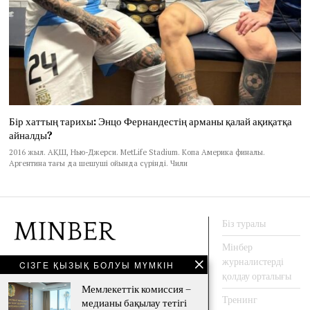
Бір хаттың тарихы: Энцо Фернандестің арманы қалай ақиқатқа
айналды?
2016 жыл. АҚШ, Нью-Джерси. MetLife Stadium. Копа Америка финалы.
Аргентина тағы да шешуші ойында сүрінді. Чили
Біз туралы
Мінбер
журналистерді
CІЗГЕ ҚЫЗЫҚ БОЛУЫ МҮМКІН
АҚПАРАТ АГЕНТТЕГІ
қолдау орталығы
Мемлекеттік комиссия –
Тренинг
медианы бақылау тетігі