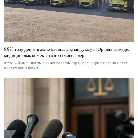
89% тозу деңгейі және басшылықтың ауысуы: Оралдағы жедел
медициналық көмектің өзекті мәселелері
Фото: А. Шамай 400 мыңнан астам халқы бар Оралда нормаға сай 40 жедел
жәрдем көлігі болуы