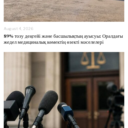
August 4, 2026
89% тозу деңгейі және басшылықтың ауысуы: Оралдағы
жедел медициналық көмектің өзекті мәселелері