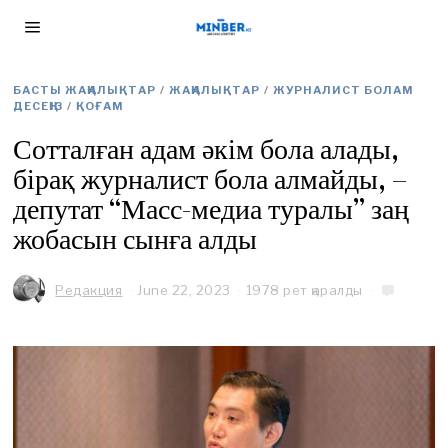
БАСТЫ ЖАҢАЛЫҚТАР
/
ЖАҢАЛЫҚТАР
/
ЖУРНАЛИСТ БОЛАМ
ДЕСЕҢІЗ
/
ҚОҒАМ
Сотталған адам әкім бола алады,
бірақ журналист бола алмайды, –
депутат “Масс-медиа туралы” заң
жобасын сынға алды
Редакция
June 22, 2023
J
1978 рет қаралды
u
n
e
2
2
,
2
0