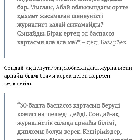
бар. Мысалы, Абай облысындағы өртте
қызмет жасамаған шенеунікті
журналист қалай сынамайды?
Сынайды. Бірақ ертең ол баспасөз
картасын ала ала ма?”
– деді Базарбек.
Сондай-ақ депутат заң жобасындағы журналистің
арнайы білімі болуы керек деген жерімен
келіспейді.
“30-бапта баспасөз картасын беруді
комиссия шешеді дейді. Сондай-ақ
журналистік салада арнайы білімі,
дипломы болуы керек. Кешіріңіздер,