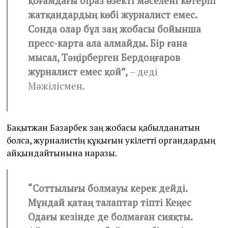
қоғамдағы біраз өзекті мәселені көтеріп
жатқандардың көбі журналист емес.
Сонда олар бұл заң жобасы бойынша
пресс-карта ала алмайды. Бір ғана
мысал, Тәңірберген Бердоңғаров
журналист емес қой”,
– деді
Мәжілісмен.
Бақытжан Базарбек заң жобасы қабылданатын
болса, журналистің құқығын уәкілетті органдардың
айқындайтынына наразы.
“Соттылығы болмауы керек дейді.
Мұндай қатаң талаптар тіпті Кеңес
Одағы кезінде де болмаған сияқты.