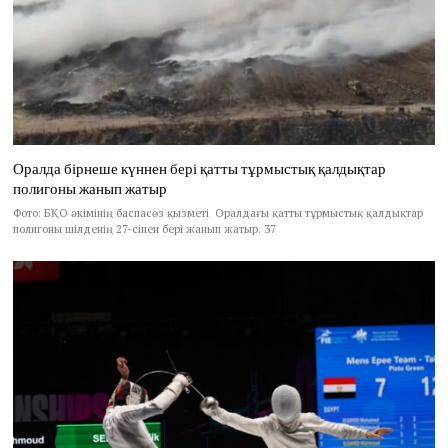
Оралда бірнеше күннен бері қатты тұрмыстық қалдықтар
полигоны жанып жатыр
Фото: БҚО әкімінің баспасөз қызметі Оралдағы қатты тұрмыстық қалдықтар
полигоны шілденің 27-сінен бері жанып жатыр. 37