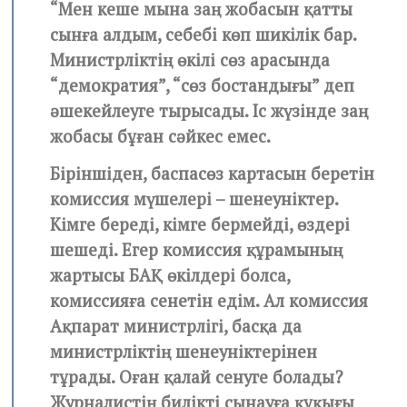
“Мен кеше мына заң жобасын қатты
сынға алдым, себебі көп шикілік бар.
Министрліктің өкілі сөз арасында
“демократия”, “сөз бостандығы” деп
әшекейлеуге тырысады. Іс жүзінде заң
жобасы бұған сәйкес емес.
Біріншіден, баспасөз картасын беретін
комиссия мүшелері – шенеуніктер.
Кімге береді, кімге бермейді, өздері
шешеді. Егер комиссия құрамының
жартысы БАҚ өкілдері болса,
комиссияға сенетін едім. Ал комиссия
Ақпарат министрлігі, басқа да
министрліктің шенеуніктерінен
тұрады. Оған қалай сенуге болады?
Журналистің билікті сынауға құқығы