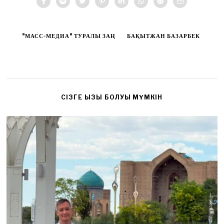
"МАСС-МЕДИА" ТУРАЛЫ ЗАҢ
БАҚЫТЖАН БАЗАРБЕК
CІЗГЕ ҚЫЗЫҚ БОЛУЫ МҮМКІН