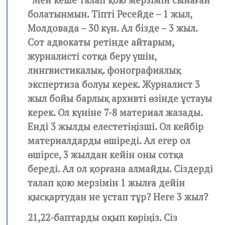
болатынмын. Тіпті Ресейде – 1 жыл,
Молдовада – 30 күн. Ал бізде – 3 жыл.
Сот адвокаты ретінде айтарым,
журналисті сотқа беру үшін,
лингвистикалық. фонографиялық
экспертиза болуы керек. Журналист 3
жыл бойы барлық архивті өзінде ұстауы
керек. Ол күніне 7-8 материал жазады.
Енді 3 жылды елестетіңізші. Ол кейбір
материалдарды өшіреді. Ал егер ол
өшірсе, 3 жылдан кейін оны сотқа
береді. Ал ол қорғана алмайды. Сіздерді
талап қою мерзімін 1 жылға дейін
қысқартудан не ұстап тұр? Неге 3 жыл?
21,22-баптарды оқып көріңіз. Сіз