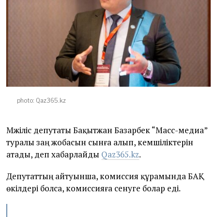
2
3
photo: Qaz365.kz
Мәжіліс депутаты Бақытжан Базарбек “Масс-медиа”
туралы заң жобасын сынға алып, кемшіліктерін
атады, деп хабарлайды
Qaz365.kz
.
Депутаттың айтуынша, комиссия құрамында БАҚ
өкілдері болса, комиссияға сенуге болар еді.