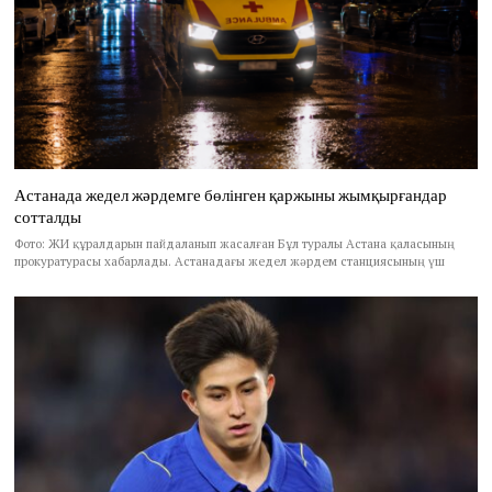
Астанада жедел жәрдемге бөлінген қаржыны жымқырғандар
сотталды
Фото: ЖИ құралдарын пайдаланып жасалған Бұл туралы Астана қаласының
прокуратурасы хабарлады. Астанадағы жедел жәрдем станциясының үш