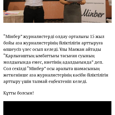
“Мінбер” журналистерді қолдау орталығы 15 жыл
бойы қазақ журналистерінің біліктілігін арттыруға
өлшеусіз үлес қосып келеді. Ұлы Мағжан айтады
“Қарлығаштың қымбаттығы тасыған суының
молдығында емес, ниетінің адалдығында” деп.
Сол секілді “Мінбер” осы аралықта шамасының
жеткенінше қазақ журналистерінің кәсіби біліктілігін
арттыру үшін талмай еңбектеніп келеді.
Құтты болсын!