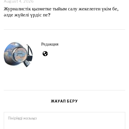
August 4, 2026
A
u
Журналистік қызметке тыйым салу жекелеген үкім бе,
g
әлде жүйелі үрдіс пе?
u
s
t
4
,
2
Редакция
0
2
6
ЖАУАП БЕРУ