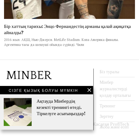
Бір хаттың тарихы: Энцо Фернандестің арманы қалай ақиқатқа
айналды?
2016 жыл. АҚШ, Нью-Джерси. MetLife Stadium. Копа Америка финалы.
Аргентина тағы да шешуші ойында сүрінді. Чили
Біз туралы
Мінбер
журналистерді
CІЗГЕ ҚЫЗЫҚ БОЛУЫ МҮМКІН
АҚПАРАТ АГЕНТТЕГІ
қолдау орталығы
Ақтауда Мінбердің
Тренинг
кезекті тренингі өтеді.
Тіркелуге асығыңыздар!
Facebook
Twitter
Instagram
YouTube
Зерттеу
© 2009-2020 - Барлық құқықтар сақталған. Жасаған
ProfiTech
Жоба және есеп