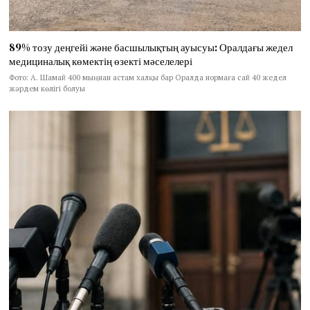
89% тозу деңгейі және басшылықтың ауысуы: Оралдағы жедел
медициналық көмектің өзекті мәселелері
Фото: А. Шамай 400 мыңнан астам халқы бар Оралда нормаға сай 40 жедел
жәрдем көлігі болуы