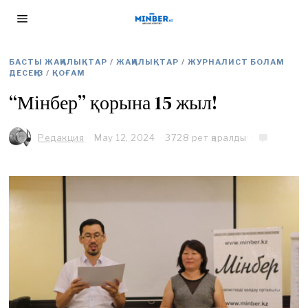
БАСТЫ ЖАҢАЛЫҚТАР
/
ЖАҢАЛЫҚТАР
/
ЖУРНАЛИСТ БОЛАМ
ДЕСЕҢІЗ
/
ҚОҒАМ
“Мінбер” қорына 15 жыл!
Редакция
May 12, 2024
M
3728 рет қаралды
a
y
1
2
,
2
0
2
4