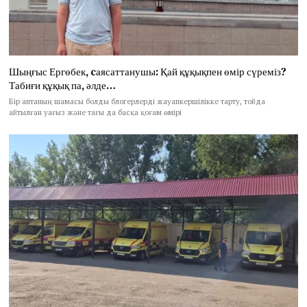
Шыңғыс Ергөбек, cаясаттанушы: Қай құқықпен өмір сүреміз?
Табиғи құқық па, әлде…
Бір аптаның шамасы болды блогерлерді жауапкершілікке тарту, тойда
айтылған уағыз және тағы да басқа қоғам өмірі