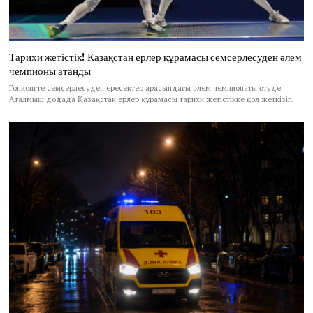
Тарихи жетістік! Қазақстан ерлер құрамасы семсерлесуден әлем
чемпионы атанды
Гонконгте семсерлесуден ересектер арасындағы әлем чемпионаты өтуде.
Аталмыш додада Қазақстан ерлер құрамасы тарихи жетістікке қол жеткізіп,