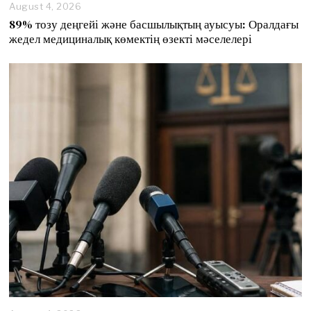
August 4, 2026
89% тозу деңгейі және басшылықтың ауысуы: Оралдағы
жедел медициналық көмектің өзекті мәселелері