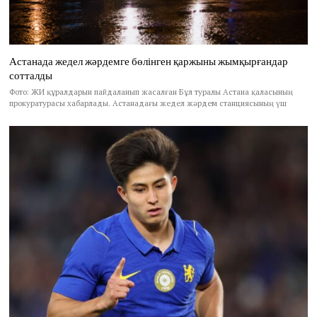
Астанада жедел жәрдемге бөлінген қаржыны жымқырғандар
сотталды
Фото: ЖИ құралдарын пайдаланып жасалған Бұл туралы Астана қаласының
прокуратурасы хабарлады. Астанадағы жедел жәрдем станциясының үш