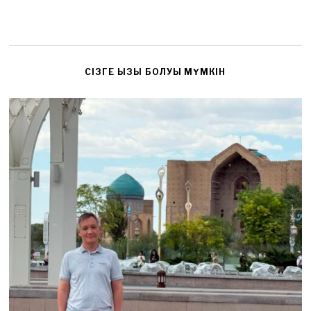
CІЗГЕ ҚЫЗЫҚ БОЛУЫ МҮМКІН