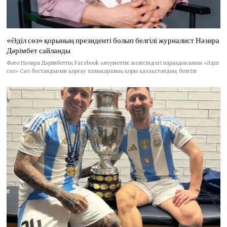
«Әділ сөз» қорының президенті болып белгілі журналист Нәзира
Дәрімбет сайланды
Фото Нәзира Дәрімбеттің Facebook әлеуметтік желісіндегі парақшасынан «Әділ
сөз» Сөз бостандығын қорғау халықаралық қоры қазақстандық белгілі