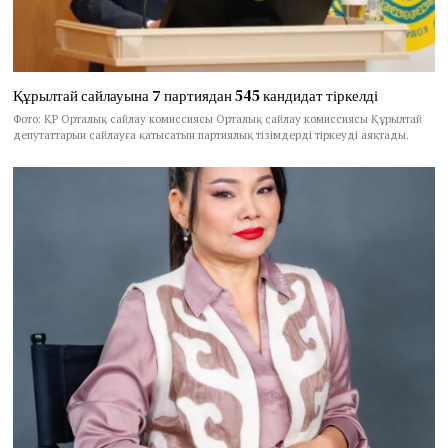
Құрылтай сайлауына 7 партиядан 545 кандидат тіркелді
Фото: ҚР Орталық сайлау комиссиясы Орталық сайлау комиссиясы Құрылтай
депутаттарын сайлауға қатысатын партиялық тізімдерді тіркеуді аяқтады.