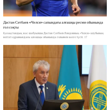
Дастан Сәтбаев «Челси» сапындағы алғашқы ресми ойынында
гол соқты
Қазақстандық жас шабуылшы Дастан Сәтбаев Лондонның «Челси» клубының
негізгі құрамындағы алғашқы ойынында голымен көзге түсті. 17