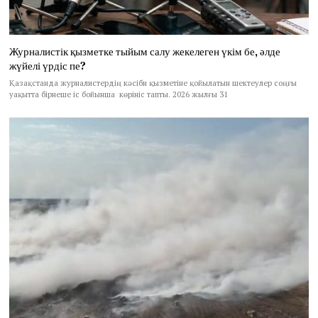
Журналистік қызметке тыйым салу жекелеген үкім бе, әлде
жүйелі үрдіс пе?
Қазақстанда журналистердің кәсіби қызметіне қойылатын шектеулер соңғы
уақытта бірнеше іс бойынша көрініс тапты. 2026 жылғы 31