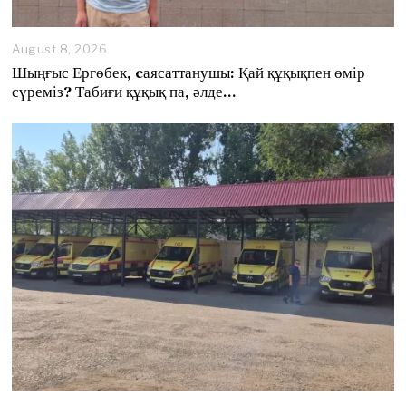
August 8, 2026
A
u
Шыңғыс Ергөбек, cаясаттанушы: Қай құқықпен өмір
g
сүреміз? Табиғи құқық па, әлде…
u
s
t
8
,
2
0
2
6