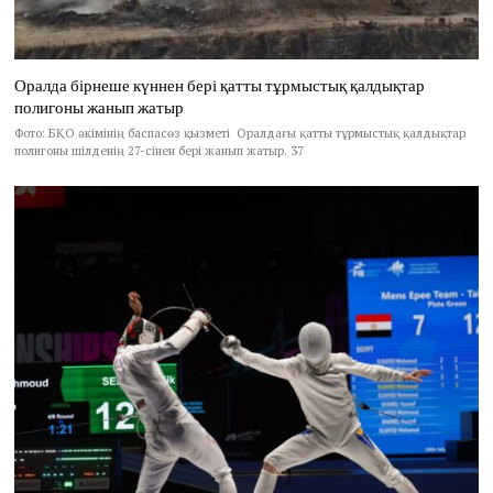
Оралда бірнеше күннен бері қатты тұрмыстық қалдықтар
полигоны жанып жатыр
Фото: БҚО әкімінің баспасөз қызметі Оралдағы қатты тұрмыстық қалдықтар
полигоны шілденің 27-сінен бері жанып жатыр. 37