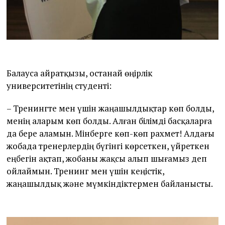
Балауса Қайратқызы, Қостанай өңірлік
университетінің студенті:
– Тренингте мен үшін жаңашылдықтар көп болды,
менің аларым көп болды. Алған білімді басқаларға
да бере аламын. Мінберге көп-көп рахмет! Алдағы
жобада тренерлердің бүгінгі көрсеткен, үйреткен
еңбегін ақтап, жобаны жақсы алып шығамыз деп
ойлаймын. Тренинг мен үшін кеңістік,
жаңашылдық және мүмкіндіктермен байланысты.