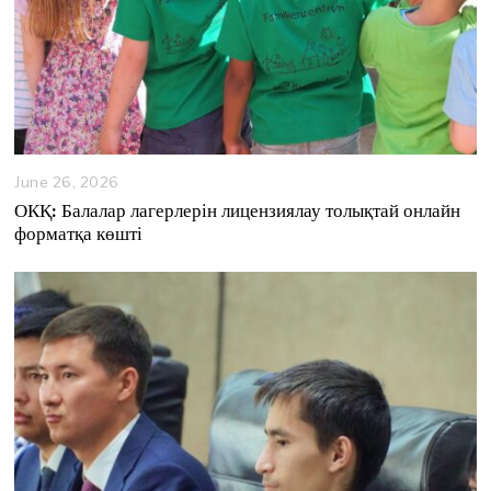
June 26, 2026
J
u
ОКҚ: Балалар лагерлерін лицензиялау толықтай онлайн
n
форматқа көшті
e
2
6
,
2
0
2
6