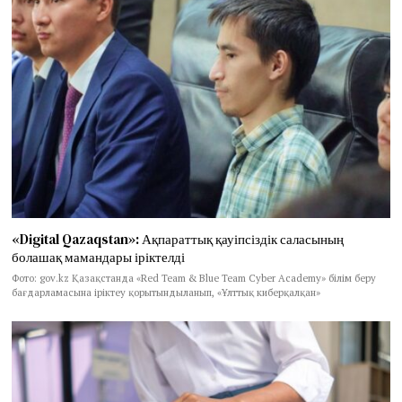
«Digital Qazaqstan»: Ақпараттық қауіпсіздік саласының
болашақ мамандары іріктелді
Фото: gov.kz Қазақстанда «Red Team & Blue Team Cyber Academy» білім беру
бағдарламасына іріктеу қорытындыланып, «Ұлттық киберқалқан»