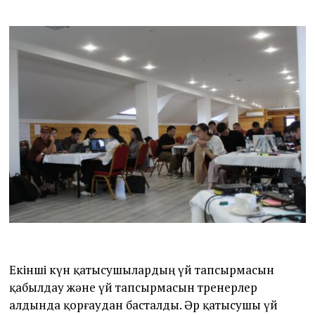
Екінші күн қатысушылардың үй тапсырмасын
қабылдау және үй тапсырмасын тренерлер
алдында қорғаудан басталды. Әр қатысушы үй