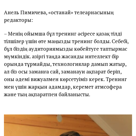
Анель Пимичева, «Қостанай» телеарнасының
редакторы:
– Менің ойымша бұл тренинг әсіресе қазақ тілді
тілшілер үшін өте маңызды тренинг болды. Себебі,
бұл біздің аудиториямызды көбейтуге таптырмас
мүмкіндік. Қазіргі таңда жасанды интеллект бір
орында тұрмайды, технологиялар дамып жатыр,
ал біз осы заманға сай, заманауи ақпарат беріп,
оны әдемі вижуалмен көрсетуіміз керек. Тренинг
мен үшін жарқын адамдар, керемет атмсофера
және тың ақпаратпен байланысты.