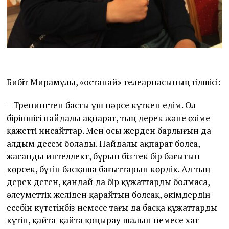
Бибіт Мирамұлы, «Қостанай» телеарнасының тілшісі:
– Тренингтен басты үш нәрсе күткен едім. Ол
біріншісі пайдалы ақпарат, тың дерек және өзіме
қажетті инсайттар. Мен осы жерден барлығын да
алдым десем болады. Пайдалы ақпарат болса,
жасанды интеллект, бұрын біз тек бір бағытын
көрсек, бүгін басқаша бағыттарын көрдік. Ал тың
дерек деген, қандай да бір құжаттарды болмаса,
әлеуметтік желіден қарайтын болсақ, әкімдердің
есебін күтетінбіз немесе тағы да басқа құжаттарды
күтіп, қайта-қайта қоңырау шалып немесе хат