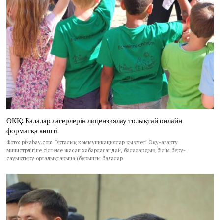
ОКҚ: Балалар лагерлерін лицензиялау толықтай онлайн
форматқа көшті
Фото: pixabay.com Орталық коммуникациялар қызметі Оқу-ағарту
министрлігіне сілтеме жасап хабарлағандай, балалардың білім беру-
сауықтыру орталықтарына (бұрынғы балалар