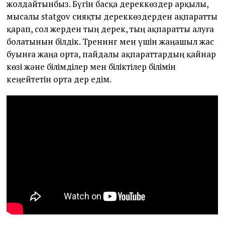
жолдайтынбыз. Бүгін басқа дереккөздер арқылы,
мысалы statgov сияқты дереккөздерден ақпаратты
қарап, сол жерден тың дерек, тың ақпаратты алуға
болатынын білдік. Тренинг мен үшін жаңашыл жас
буынға жаңа орта, пайдалы ақпараттардың қайнар
көзі және білімділер мен біліктілер білімін
кеңейтетін орта дер едім.