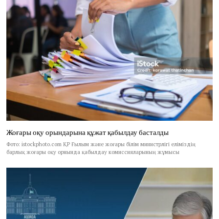
Жоғары оқу орындарына құжат қабылдау басталды
Фото: istockphoto.com ҚР Ғылым және жоғары білім министрлігі еліміздің
барлық жоғары оқу орнында қабылдау комиссияларының жұмысы