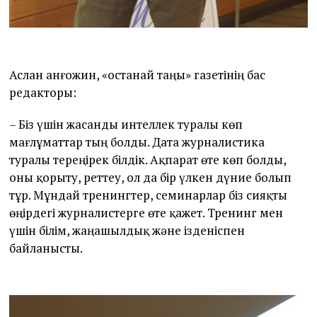
Аслан Қанғожин, «Қостанай таңы» газетінің бас
редакторы:
– Біз үшін жасанды интеллек туралы көп
мағлұматтар тың болды. Дата журналистика
туралы тереңірек білдік. Ақпарат өте көп болды,
оны қорыту, реттеу, ол да бір үлкен дүние болып
тұр. Мұндай тренингтер, семинарлар біз сияқты
өңірдегі журналистерге өте қажет. Тренинг мен
үшін білім, жаңашылдық және ізденіспен
байланысты.