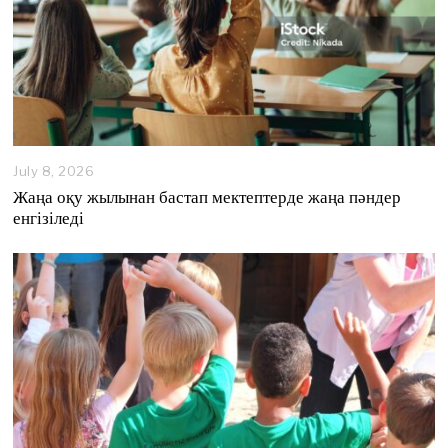
July 8, 2026
J
u
Жаңа оқу жылынан бастап мектептерде жаңа пәндер
l
енгізіледі
y
8
,
2
0
2
6