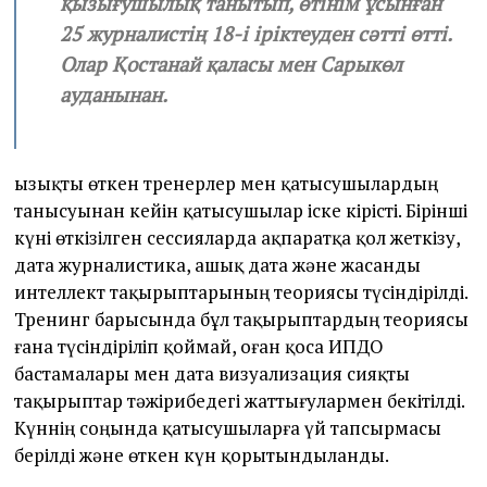
қызығушылық танытып, өтінім ұсынған
25 журналистің 18-і іріктеуден сәтті өтті.
Олар Қостанай қаласы мен Сарыкөл
ауданынан.
Қызықты өткен тренерлер мен қатысушылардың
танысуынан кейін қатысушылар іске кірісті. Бірінші
күні өткізілген сессияларда ақпаратқа қол жеткізу,
дата журналистика, ашық дата және жасанды
интеллект тақырыптарының теориясы түсіндірілді.
Тренинг барысында бұл тақырыптардың теориясы
ғана түсіндіріліп қоймай, оған қоса ИПДО
бастамалары мен дата визуализация сияқты
тақырыптар тәжірибедегі жаттығулармен бекітілді.
Күннің соңында қатысушыларға үй тапсырмасы
берілді және өткен күн қорытындыланды.