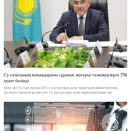
Су саласының мамандарына сұраныс жоғары: талапкерлерге 751
грант бөлінді
Фото: gov.kz Бұл туралы ҚР Су ресурстары және ирригация министрлігінің
баспасөз қызметі мәлім етті. Су ресурстары және ирригация министрі