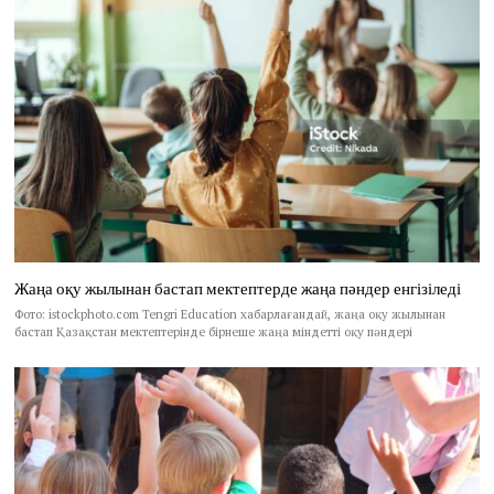
Жаңа оқу жылынан бастап мектептерде жаңа пәндер енгізіледі
Фото: istockphoto.com Tengri Education хабарлағандай, жаңа оқу жылынан
бастап Қазақстан мектептерінде бірнеше жаңа міндетті оқу пәндері