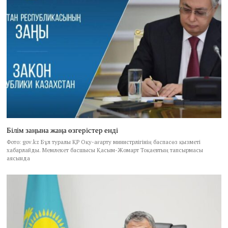
Білім заңына жаңа өзгерістер енді
Фото: gov.kz Бұл туралы ҚР Оқу-ағарту министрлігінің баспасөз қызметі
хабарлайды. Мемлекет басшысы Қасым-Жомарт Тоқаевтың тапсырмасы
аясында