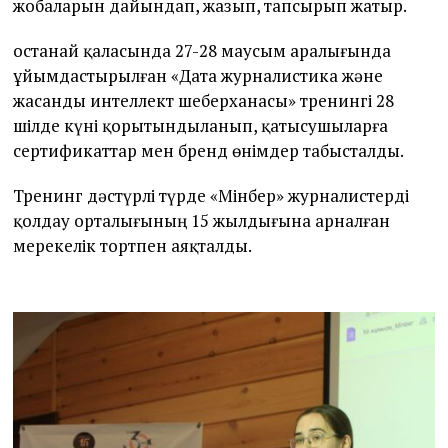
жобаларын дайындап, жазып, тапсырып жатыр.
Қостанай қаласында 27-28 маусым аралығында
ұйымдастырылған «Дата журналистика және
жасанды интеллект шеберханасы» тренингі 28
шілде күні қорытындыланып, қатысушыларға
сертификаттар мен бренд өнімдер табысталды.
Тренинг дәстүрлі түрде «Мінбер» журналистерді
қолдау орталығының 15 жылдығына арналған
мерекелік тортпен аяқталды.