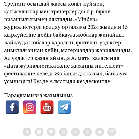
Тренинг осындай жақсы көңіл-күймен,
қатысушылар мен тренерлердің бір-біріне
ризашылығымен аяқталды. «Мінбер»
журналистерді қолдау орталығы 2024 жылдың 15
қыркүйегіне дейін байқауға жобалар жинайды.
Байқауда жобалар қаралып, іріктеліп, үздіктер
анықталғаннан кейін, материалдар жарияланады.
Ал үздіктер қазан айында Алматы қаласында
«Дата журналистика және жасанды интеллект»
фестиваліне келеді. Жобаңызды жазып, байқауға
ұсыныңыз! Күзде Алматыда кездескенше!
Парақшамызға жазылыңыз