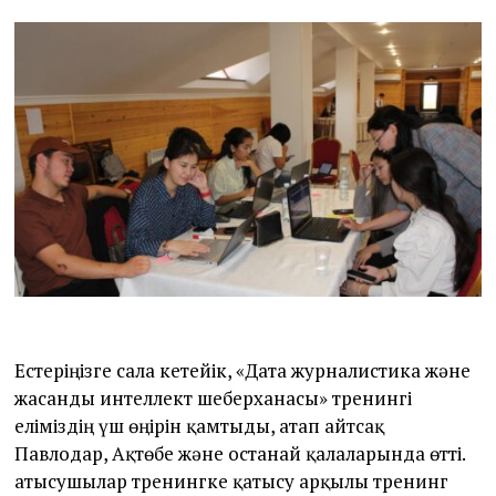
Естеріңізге сала кетейік, «Дата журналистика және
жасанды интеллект шеберханасы» тренингі
еліміздің үш өңірін қамтыды, атап айтсақ
Павлодар, Ақтөбе және Қостанай қалаларында өтті.
Қатысушылар тренингке қатысу арқылы тренинг