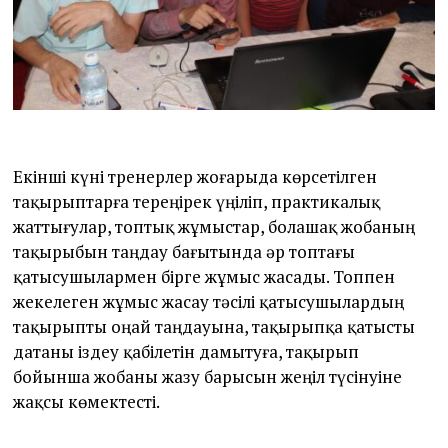
Екінші күні тренерлер жоғарыда көрсетілген
тақырыптарға тереңірек үңіліп, практикалық
жаттығулар, топтық жұмыстар, болашақ жобаның
тақырыбын таңдау бағытында әр топтағы
қатысушылармен бірге жұмыс жасады. Топпен
жекелеген жұмыс жасау тәсілі қатысушылардың
тақырыпты оңай таңдауына, тақырыпқа қатысты
датаны іздеу қабілетін дамытуға, тақырып
бойынша жобаны жазу барысын жеңіл түсінуіне
жақсы көмектесті.