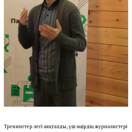
Тренингтер легі аяқталды, үш өңірдің журналистері