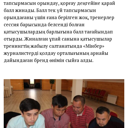
тапсырмасын орындау, қорғау деңгейіне қарай
балл жинады. Балл тек үй тапсырмасын
орындағаны үшін ғана берілген жоқ, тренерлер
сессия барысында белсенді болған
қатысушылардың барлығына балл тағайындап
отырды. Жиналған ұпай санына қатысушылар
тренингтің жабылу салтанатында «Мінбер»
журналистерді қолдау орталығының арнайы
дайындаған бренд өнімін сыйға алды.