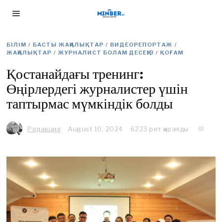
БІЛІМ
/
БАСТЫ ЖАҢАЛЫҚТАР
/
ВИДЕОРЕПОРТАЖ
/
ЖАҢАЛЫҚТАР
/
ЖУРНАЛИСТ БОЛАМ ДЕСЕҢІЗ
/
ҚОҒАМ
Қостанайдағы тренинг:
Өңірлердегі журналистер үшін
таптырмас мүмкіндік болды
Редакция
August 10, 2024
A
6223 рет қаралды
u
g
u
s
t
1
1
,
2
0