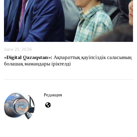
June 21, 2026
J
u
«Digital Qazaqstan»: Ақпараттық қауіпсіздік саласының
n
болашақ мамандары іріктелді
e
2
1
,
2
0
Редакция
2
6