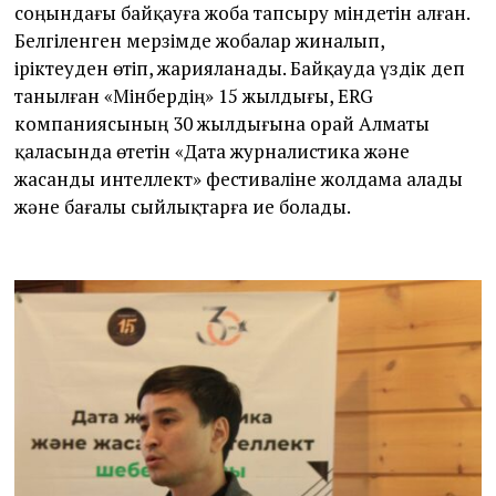
соңындағы байқауға жоба тапсыру міндетін алған.
Белгіленген мерзімде жобалар жиналып,
іріктеуден өтіп, жарияланады. Байқауда үздік деп
танылған «Мінбердің» 15 жылдығы, ERG
компаниясының 30 жылдығына орай Алматы
қаласында өтетін «Дата журналистика және
жасанды интеллект» фестиваліне жолдама алады
және бағалы сыйлықтарға ие болады.