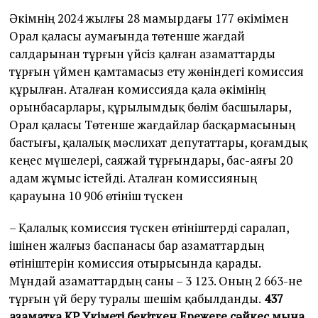
Әкімнің 2024 жылғы 28 мамырдағы 177 өкімімен
Орал қаласы аумағында төтенше жағдай
салдарынан тұрғын үйсіз қалған азаматтарды
тұрғын үймен қамтамасыз ету жөніндегі комиссия
құрылған. Аталған комиссияда қала әкімінің
орынбасарлары, құрылымдық бөлім басшылары,
Орал қаласы Төтенше жағдайлар басқармасының
бастығы, қалалық мәслихат депутаттары, қоғамдық
кеңес мүшелері, саяжай тұрғындары, бас-аяғы 20
адам жұмыс істейді. Аталған комиссияның
қарауына 10 906 өтініш түскен
– Қалалық комиссия түскен өтініштерді саралап,
ішінен жалғыз баспанасы бар азаматтардың
өтініштерін комиссия отырысында қарады.
Мұндай азаматтардың саны – 3 123. Оның 2 663-не
тұрғын үй беру туралы шешім қабылданды.
437
азаматқа ҚР Үкіметі бекіткен Ережеге сәйкес мына