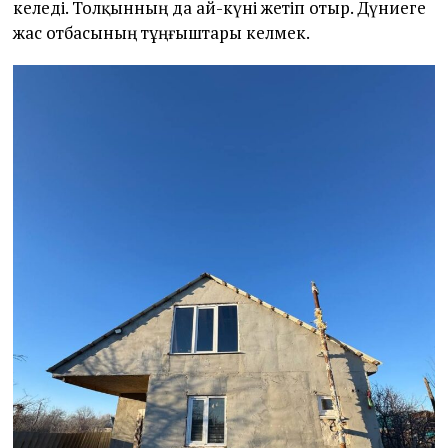
келеді. Толқынның да ай-күні жетіп отыр. Дүниеге
жас отбасының тұңғыштары келмек.