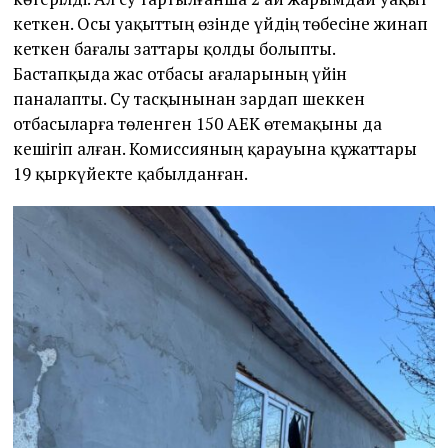
кеткен. Осы уақыттың өзінде үйдің төбесіне жинап
кеткен бағалы заттары қолды болыпты.
Бастапқыда жас отбасы ағаларының үйін
паналапты.
Су тасқынынан зардап шеккен
отбасыларға төленген 150 АЕК өтемақыны да
кешігіп алған. Комиссияның қарауына құжаттары
19 қыркүйекте қабылданған.