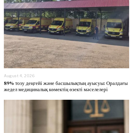
August 4, 2026
89% тозу деңгейі және басшылықтың ауысуы: Оралдағы
жедел медициналық көмектің өзекті мәселелері