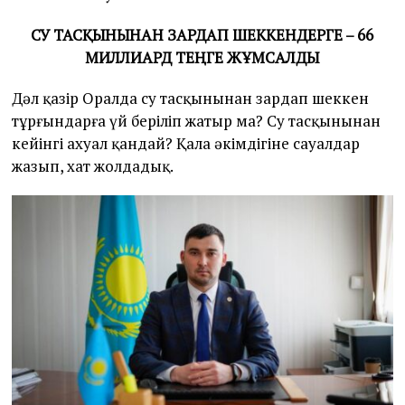
СУ ТАСҚЫНЫНАН ЗАРДАП ШЕККЕНДЕРГЕ – 66
МИЛЛИАРД ТЕҢГЕ ЖҰМСАЛДЫ
Дәл қазір Оралда су тасқынынан зардап шеккен
тұрғындарға үй беріліп жатыр ма? Су тасқынынан
кейінгі ахуал қандай? Қала әкімдігіне сауалдар
жазып, хат жолдадық.