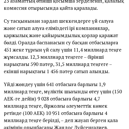
23 азаматтың өтініші қосымша зерделеніп, қалалық
комиссия отырысында қайта қаралады.
Су тасқынынан зардап шеккендерге үй салуға
және сатып алуға еліміздегі ірі компаниялар,
қаржылық және қайырымдылық қорлар қаражат
бөлді. Оралда баспанасын су басқан отбасыларға
451 жеке тұрғын үй салу үшін 11,4 миллиард теңге
жұмсалды. 12,3 миллиард теңгеге – бірінші
нарықтағы 590 пәтер, 31,5 миллиард теңгеге –
екінші нарықтағы 1 456 пәтер сатып алынды.
Үйді жөндеу үшін 641 отбасыға барлығы 1,9
миллиард теңге, мүліктік шығынды өтеу үшін (150
АЕК-ге дейін) 9 028 отбасыға барлығы 4,7
миллиард теңге, біржолғы әлеуметтік көмек
ретінде (100 АЕК) 10 951 отбасыға барлығы 4
миллиард теңге берілді, – деп жауап берген қала
әкімінің орынбасары Жандос Дүйсенғалиев.