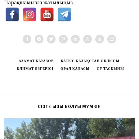
Парақшамызға жазылыңыз
АЗАМАТ КАУАЗОВ
БАТЫС ҚАЗАҚСТАН ОБЛЫСЫ
КЛИМАТ ӨЗГЕРІСІ
ОРАЛ ҚАЛАСЫ
СУ ТАСҚЫНЫ
CІЗГЕ ҚЫЗЫҚ БОЛУЫ МҮМКІН