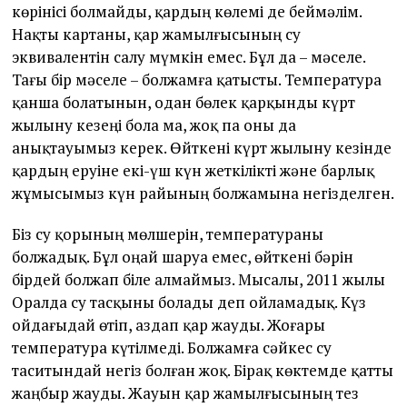
көрінісі болмайды, қардың көлемі де беймәлім.
Нақты картаны, қар жамылғысының су
эквивалентін салу мүмкін емес. Бұл да – мәселе.
Тағы бір мәселе – болжамға қатысты. Температура
қанша болатынын, одан бөлек қарқынды күрт
жылыну кезеңі бола ма, жоқ па оны да
анықтауымыз керек. Өйткені күрт жылыну кезінде
қардың еруіне екі-үш күн жеткілікті және барлық
жұмысымыз күн райының болжамына негізделген.
Біз су қорының мөлшерін, температураны
болжадық. Бұл оңай шаруа емес, өйткені бәрін
бірдей болжап біле алмаймыз. Мысалы, 2011 жылы
Оралда су тасқыны болады деп ойламадық. Күз
ойдағыдай өтіп, аздап қар жауды. Жоғары
температура күтілмеді. Болжамға сәйкес су
таситындай негіз болған жоқ. Бірақ көктемде қатты
жаңбыр жауды. Жауын қар жамылғысының тез