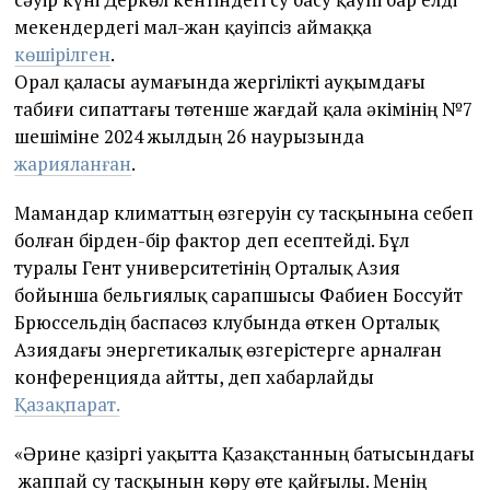
мекендердегі мал-жан қауіпсіз аймаққа
көшірілген
.
Орал қаласы аумағында жергілікті ауқымдағы
табиғи сипаттағы төтенше жағдай қала әкімінің №7
шешіміне 2024 жылдың 26 наурызында
жарияланған
.
Мамандар климаттың өзгеруін су тасқынына себеп
болған бірден-бір фактор деп есептейді. Бұл
туралы Гент университетінің Орталық Азия
бойынша бельгиялық сарапшысы Фабиен Боссуйт
Брюссельдің баспасөз клубында өткен Орталық
Азиядағы энергетикалық өзгерістерге арналған
конференцияда айтты, деп хабарлайды
Қазақпарат.
«Әрине қазіргі уақытта Қазақстанның батысындағы
жаппай су тасқынын көру өте қайғылы. Менің