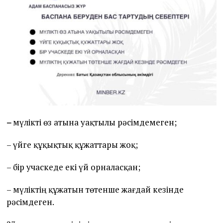
–
мүлікті өз атына уақтылы рәсімдемеген;
– үйге құқықтық құжаттары жоқ;
– бір учаскеде екі үй орналасқан;
– мүліктің құжатын төтенше жағдай кезінде
рәсімдеген.