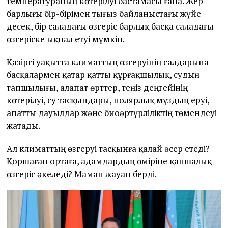
температураның көтерілуі бастамасы ғана. Жер –
барлығы бір-бірімен тығыз байланыстағы жүйе
десек, бір саладағы өзгеріс барлық басқа саладағы
өзгеріске ықпал етуі мүмкін.
Қазіргі уақытта климаттың өзгеруінің салдарына
басқалармен қатар қатты құрғақшылық, судың
тапшылығы, алапат өрттер, теңіз деңгейінің
көтерілуі, су тасқындары, полярлық мұздың еруі,
апатты дауылдар және биоәртүрліліктің төмендеуі
жатады.
Ал климаттың өзгеруі тасқынға қалай әсер етеді?
Қоршаған ортаға, адамдардың өміріне қаншалық
өзгеріс әкеледі? Маман жауап берді.