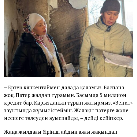
–
Ертең кішкентаймен далада қаламыз. Баспана
жоқ. Пәтер жалдап тұрамын. Басымда 5 миллион
кредит бар. Қарызданып тұрып жатырмыз. «Зенит»
зауытында жұмыс істеймін. Жалақы пәтерге және
несиеге төлеуден ауыспайды, – дейді кейіпкер.
Жаңа жылдағы бірінші айдың аяғы жақындап