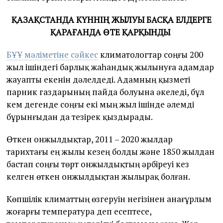
ҚАЗАҚСТАНДА КҮННІҢ ЖЫЛУЫ БАСҚА ЕЛДЕРГЕ
ҚАРАҒАНДА ӨТЕ ҚАРҚЫНДЫ
БҰҰ мәліметіне сәйкес
климатологтар соңғы 200
жыл ішіндегі барлық жаһандық жылынуға адамдар
жауапты екенін дәлелдеді. Адамның қызметі
парник газдарының пайда болуына әкеледі, бұл
кем дегенде соңғы екі мың жыл ішінде әлемді
бұрынғыдан да тезірек қыздырады.
Өткен онжылдықтар, 2011 – 2020 жылдар
тарихтағы ең жылы кезең болды және 1850 жылдан
бастап соңғы төрт онжылдықтың әрбіреуі кез
келген өткен онжылдықтан жылырақ болған.
Көпшілік климаттың өзгеруін негізінен анағұрлым
жоғарғы температура деп есептесе,