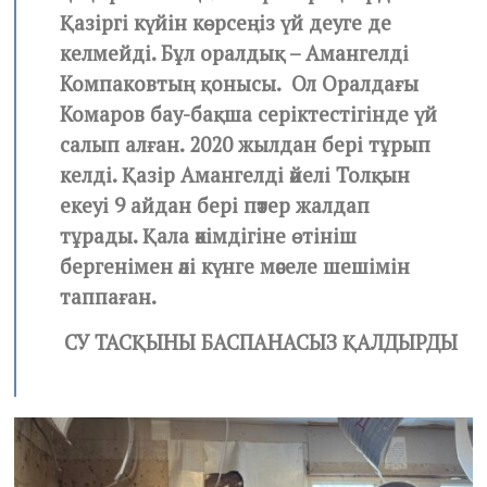
Қазіргі күйін көрсеңіз үй деуге де
келмейді. Бұл оралдық – Амангелді
Компаковтың қонысы. Ол Оралдағы
Комаров бау-бақша серіктестігінде үй
салып алған. 2020 жылдан бері тұрып
келді.
Қазір Амангелді әйелі Толқын
екеуі 9 айдан бері пәтер жалдап
тұрады.
Қала әкімдігіне өтініш
бергенімен әлі күнге мәселе шешімін
таппаған.
СУ ТАСҚЫНЫ БАСПАНАСЫЗ ҚАЛДЫРДЫ