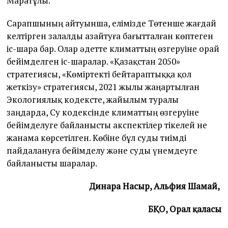
Маратұлы.
Сарапшының айтуынша, елімізде Төтенше жағдай
келтірген залалды азайтуға бағытталған көптеген
іс-шара бар. Олар әдетте климаттың өзгеруіне орай
бейімделген іс-шаралар. «Қазақстан 2050»
стратегиясы, «Көміртекті бейтараптыққа қол
жеткізу» стратегиясы, 2021 жылы жаңартылған
Экологиялық кодексте, жайылым туралы
заңдарда, Су кодексінде климаттың өзгеруіне
бейімделуге байланысты акспектілер тікелей не
жанама көрсетілген. Көбіне бұл суды тиімді
пайдалануға бейімделу және суды үнемдеуге
байланысты шаралар.
Динара Насыр, Альфия Шамай,
БҚО, Орал қаласы