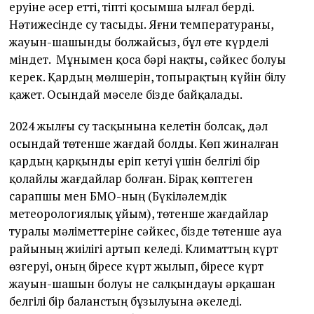
еруіне әсер етті, тіпті қосымша ылғал берді.
Нәтижесінде су тасыды. Яғни температураны,
жауын-шашынды болжайсыз, бұл өте күрделі
міндет. Мұнымен қоса бәрі нақты, сәйкес болуы
керек. Қардың мөлшерін, топырақтың күйін білу
қажет. Осындай мәселе бізде байқалады.
2024 жылғы су тасқынына келетін болсақ, дәл
осындай төтенше жағдай болды. Көп жиналған
қардың қарқынды еріп кетуі үшін белгілі бір
қолайлы жағдайлар болған. Бірақ көптеген
сарапшы мен БМО-ның (Бүкіләлемдік
метеорологиялық ұйым), төтенше жағдайлар
туралы мәліметтеріне сәйкес, бізде төтенше ауа
райының жиілігі артып келеді. Климаттың күрт
өзгеруі, оның біресе күрт жылып, біресе күрт
жауын-шашын болуы не салқындауы әрқашан
белгілі бір баланстың бұзылуына әкеледі.