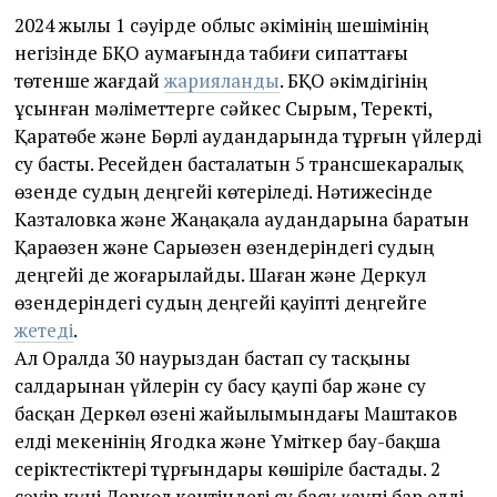
2024 жылы 1 сәуірде облыс әкімінің шешімінің
негізінде БҚО аумағында табиғи сипаттағы
төтенше жағдай
жарияланды
. БҚО әкімдігінің
ұсынған мәліметтерге сәйкес Сырым, Теректі,
Қаратөбе және Бөрлі аудандарында тұрғын үйлерді
су басты. Ресейден басталатын 5 трансшекаралық
өзенде судың деңгейі көтеріледі. Нәтижесінде
Казталовка және Жаңақала аудандарына баратын
Қараөзен және Сарыөзен өзендеріндегі судың
деңгейі де жоғарылайды. Шаған және Деркул
өзендеріндегі судың деңгейі қауіпті деңгейге
жетеді
.
Ал Оралда 30 наурыздан бастап су тасқыны
салдарынан үйлерін су басу қаупі бар және су
басқан Деркөл өзені жайылымындағы Маштаков
елді мекенінің Ягодка және Үміткер бау-бақша
серіктестіктері тұрғындары көшіріле бастады. 2
сәуір күні Деркөл кентіндегі су басу қаупі бар елді