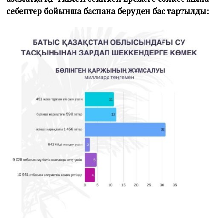
себептер бойынша баспана беруден бас тартылды: