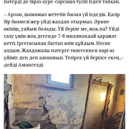
пәтерді де біраз әуре-сарсаңға түсіп іздеп тапқан.
– Арзан, шамамыз жететін бағаға үй іздедік. Қазір
бір бөлмелі жер үйді жалдап отырмыз. Әрине
өкініш, уайым болады. Үй беріле ме, жоқ па? Үйді
салу үшін жоқ дегенде 7-8 миллиондай қаражат
кетті. Іргетасынан бастап өзім құйдым. Несие
алдым. Жалдамалы пәтерге төлегеннен көрі өз
үйіміз деп деп алғанмын. Тезірек үй берілсе екен, –
дейді Амангелді.