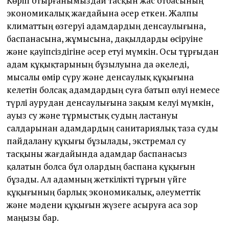
Көріп отырғанымыздай тасқын жас отбасының
экономикалық жағдайына әсер еткен. Жалпы
климаттың өзгеруі адамдардың денсаулығына,
баспанасына, жұмысына, дақылдарды өсіруіне
және қауіпсіздігіне әсер етуі мүмкін. Осы тұрғыдан
адам құқықтарының бұзылуына да әкеледі,
мысалы өмір сүру және денсаулық құқығына
келетін болсақ адамдардың суға батып өлуі немесе
түрлі аурудан денсаулығына зақым келуі мүмкін,
ауыз су және тұрмыстық судың ластануы
салдарынан адамдардың санитариялық таза суды
пайдалану құқығы бұзылады, экстремал су
тасқыны жағдайында адамдар баспанасыз
қалатын болса бұл олардың баспана құқығын
бұзады. Ал адамның жеткілікті тұрғын үйге
құқығының барлық экономикалық, әлеуметтік
және мәдени құқығын жүзеге асыруға аса зор
маңызы бар.