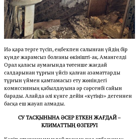
Иә қара терге түсіп, еңбекпен салынған үйдің бір
күнде жарамсыз болғаны өкінішті-ақ. Амангелді
Орал қаласы аумағында төтенше жағдай
салдарынан тұрғын үйсіз қалған азаматтарды
тұрғын үймен қамтамасыз ету жөніндегі
комиссияның қабылдауына әр сәрсенбі сайын
барады. Алайда әлі күнге дейін «күтіңіз» дегеннен
басқа еш жауап алмады.
СУ ТАСҚЫНЫНА ӘСЕР ЕТКЕН ЖАҒДАЙ –
КЛИМАТТЫҢ ӨЗГЕРУІ