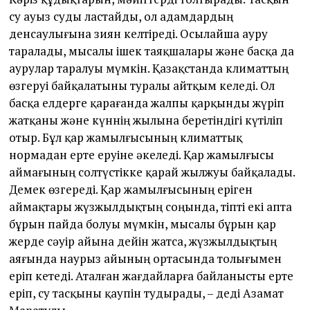
су ауыз суды ластайды, ол адамдардың
денсаулығына зиян келтіреді. Осылайша ауру
таралады, мысалы ішек таяқшалары және басқа да
аурулар таралуы мүмкін. Қазақстанда климаттың
өзгеруі байқалатыны туралы айтқым келеді. Ол
басқа елдерге қарағанда жалпы қарқынды жүріп
жатқаны және күннің жылына беретіндігі күтіліп
отыр. Бұл қар жамылғысының климаттық
нормадан ерте еруіне әкеледі. Қар жамылғысы
аймағының солтүстікке қарай жылжуы байқалады.
Демек өзгереді. Қар жамылғысының еріген
аймақтары жүзжылдықтың соңында, тіпті екі апта
бұрын пайда болуы мүмкін, мысалы бұрын қар
жерде сәуір айына дейін жатса, жүзжылдықтың
аяғында наурыз айының ортасында толығымен
еріп кетеді. Аталған жағдайларға байланысты ерте
еріп, су тасқыны қаупін тудырады, – деді Азамат