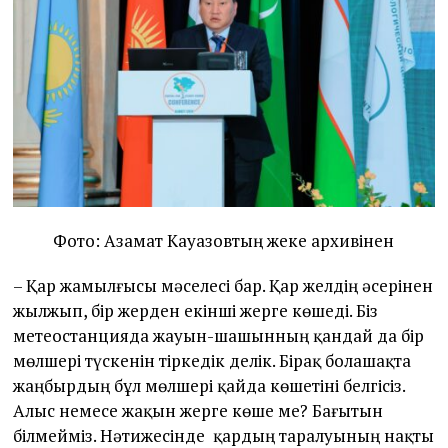
Фото: Азамат Кауазовтың жеке архивінен
– Қар жамылғысы мәселесі бар. Қар желдің әсерінен
жылжып, бір жерден екінші жерге көшеді. Біз
метеостанцияда жауын-шашынның қандай да бір
мөлшері түскенін тіркедік делік. Бірақ болашақта
жаңбырдың бұл мөлшері қайда көшетіні белгісіз.
Алыс немесе жақын жерге көше ме? Бағытын
білмейміз. Нәтижесінде қардың таралуының нақты