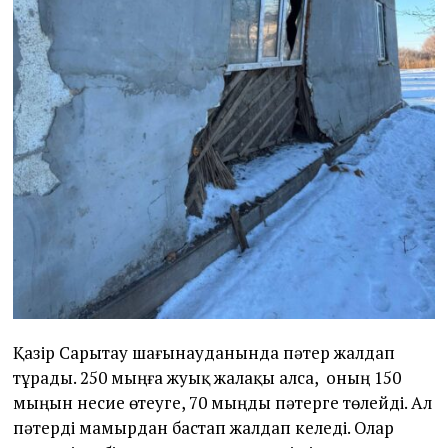
Қазір Сарытау шағынауданында пәтер жалдап
тұрады. 250 мыңға жуық жалақы алса, оның 150
мыңын несие өтеуге, 70 мыңды пәтерге төлейді. Ал
пәтерді мамырдан бастап жалдап келеді. Олар