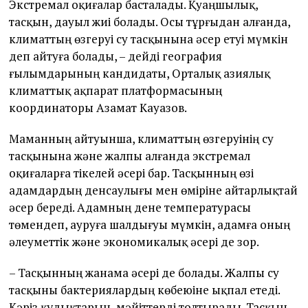
Экстремал оқиғалар басталады. Қуаңшылық,
тасқын, дауыл жиі болады. Осы тұрғыдан алғанда,
климаттың өзгеруі су тасқынына әсер етуі мүмкін
деп айтуға болады, – дейді география
ғылымдарының кандидаты, Орталық азиялық
климаттық ақпарат платформасының
координаторы Азамат Кауазов.
Маманның айтуынша, климаттың өзгеруінің су
тасқынына және жалпы алғанда экстремал
оқиғаларға тікелей әсері бар. Тасқынның өзі
адамдардың денсаулығы мен өміріне айтарлықтай
әсер береді. Адамның дене температурасы
төмендеп, ауруға шалдығуы мүмкін, адамға оның
әлеуметтік және экономикалық әсері де зор.
– Тасқынның жанама әсері де болады. Жалпы су
тасқыны бактериялардың көбеюіне ықпал етеді.
Кәріз құдықтарын, мәйіттерді толтырады. Тасқын