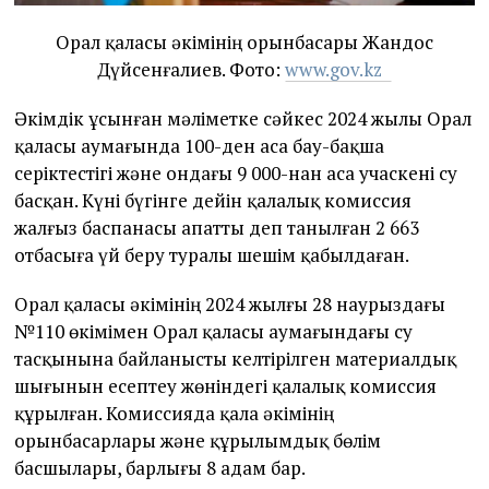
Орал қаласы әкімінің орынбасары Жандос
Дүйсенғалиев. Фото:
www.gov.kz
Әкімдік ұсынған мәліметке сәйкес 2024 жылы Орал
қаласы аумағында 100-ден аса бау-бақша
серіктестігі және ондағы 9 000-нан аса учаскені су
басқан. Күні бүгінге дейін қалалық комиссия
жалғыз баспанасы апатты деп танылған 2 663
отбасыға үй беру туралы шешім қабылдаған.
Орал қаласы әкімінің 2024 жылғы 28 наурыздағы
№110 өкімімен Орал қаласы аумағындағы су
тасқынына байланысты келтірілген материалдық
шығынын есептеу жөніндегі қалалық комиссия
құрылған. Комиссияда қала әкімінің
орынбасарлары және құрылымдық бөлім
басшылары, барлығы 8 адам бар.