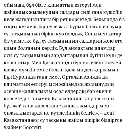
ойымша, бұл бізге климаттың өзгеруі мен
жаһандық жылынудың салдары енді ғана күшейіп
келе жатқанын тағы бір рет көрсетеді. Бельгияда біз
соңғы кездері, бірнеше жыл бұрын болған ең ауыр
су тасқынының біріне куә болдық. Сонымен қатар
біз үкіметке бұл су тасқынының салдарын жою өте
қиын болғанын көрдік. Бұл аймақтағы адамдар
осы су тасқынының зардаптарынан бүгінгі күні де
көріп отыр. Мен Қазақстанда бұл мәселені тікелей
шешу мүмкін емес болып қала ма деп қорқамын.
Бұл Еуропада ғана емес, Орталық Азияда да
климаттың өзгеруі мен жаһандық жылынудың
әсеріне қаншалықты осал елдердің бар екенін
көрсетеді. Сонымен Қазақстандағы су тасқыны –
бұл жай ғана дәлел және алдағы жылдар мен
онжылдықтарда не күтілетінінің белгісі», – деді
Қазақстандағы су тасқыны жайлы пікірін білдірген
Фабиен Боссуйт.