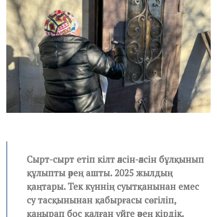
,
2
0
2
5
Сырт-сырт етіп кілт әлсін-әлсін бұлқынып
құлыпты әрең ашты. 2025 жылдың
қаңтары. Тек күннің суытқанынан емес
су тасқынынан қабырғасы сөгіліп,
қаңырап бос қалған үйге әрең кірдік.