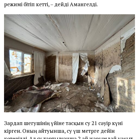
режимі бітіп кетті, – дейді Амангелді.
Зардап шегушінің үйіне тасқын су 21 сәуір күні
кірген. Оның айтуынша, су үш метрге дейін
көтерілді. Ал су тартылғанша 2 ай жарымдай уақыт