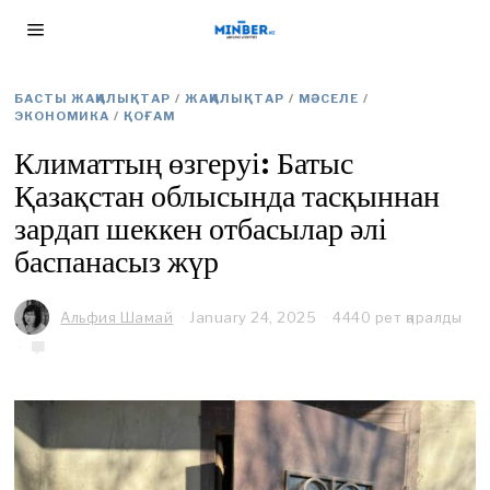
БАСТЫ ЖАҢАЛЫҚТАР
/
ЖАҢАЛЫҚТАР
/
МӘСЕЛЕ
/
ЭКОНОМИКА
/
ҚОҒАМ
Климаттың өзгеруі: Батыс
Қазақстан облысында тасқыннан
зардап шеккен отбасылар әлі
баспанасыз жүр
Альфия Шамай
January 24, 2025
J
4440 рет қаралды
a
n
u
a
r
y
2
8