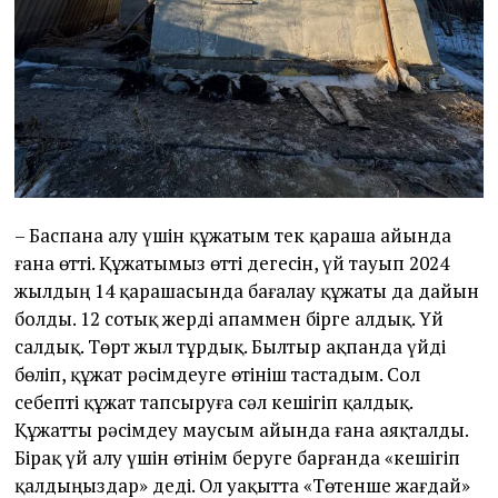
–
Баспана алу үшін құжатым тек қараша айында
ғана өтті. Құ
жатымыз өтті дегесін, үй тауып 2024
жылдың 14 қарашасында бағалау құжаты да дайын
болды. 12 сотық жерді апаммен бірге алдық. Үй
салдық. Төрт жыл тұрдық. Былтыр ақпанда үйді
бөліп, құжат рәсімдеуге өтініш тастадым. Сол
себепті құжат тапсыруға сәл кешігіп қалдық.
Құжатты рәсімдеу маусым айында ғана аяқталды.
Бірақ үй алу үшін өтінім беруге барғанда «кешігіп
қалдыңыздар» деді. Ол уақытта «Төтенше жағдай»