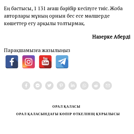
Ең бастысы, 1 131 ағаш бәрібір кесілуге тиіс. Жоба
авторлары мұның орнын бес есе мөлшерде
көшеттер егу арқылы толтырмақ.
Назерке Ақберді
Парақшамызға жазылыңыз
ОРАЛ ҚАЛАСЫ
ОРАЛ ҚАЛАСЫНДАҒЫ КӨПІР ӨТКЕЛІНІҢ ҚҰРЫЛЫСЫ