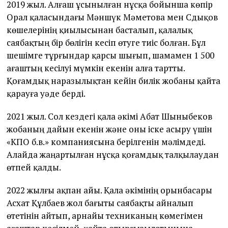
2019 жыл. Алғаш ұсынылған нұсқа бойынша көпір
Орал қаласындағы Мәншүк Мәметова мен Сдықов
көшелерінің қиылысынан басталып, қалалық
саябақтың бір бөлігін кесіп өтуге тиіс болған. Бұл
шешімге тұрғындар қарсы шығып, шамамен 1 500
ағаштың кесілуі мүмкін екенін алға тартты.
Қоғамдық наразылықтан кейін билік жобаны қайта
қарауға уәде берді.
2021 жыл. Сол кездегі қала әкімі Абат Шыныбеков
жобаның дайын екенін және оны іске асыру үшін
«КПО б.в.» компаниясына берілгенін мәлімдеді.
Алайда жаңартылған нұсқа қоғамдық талқылаудан
өтпей қалды.
2022 жылғы ақпан айы. Қала әкімінің орынбасары
Асхат Құлбаев жол бағыты саябақты айналып
өтетінін айтып, арнайы техниканың көмегімен