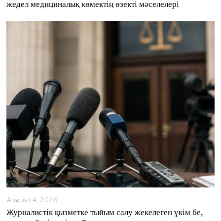
жедел медициналық көмектің өзекті мәселелері
August 4, 2026
A
u
Журналистік қызметке тыйым салу жекелеген үкім бе,
g