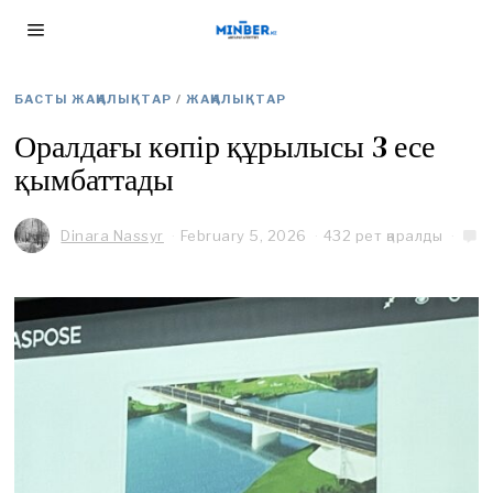
БАСТЫ ЖАҢАЛЫҚТАР
/
ЖАҢАЛЫҚТАР
Оралдағы көпір құрылысы 3 есе
қымбаттады
Dinara Nassyr
February 5, 2026
432 рет қаралды