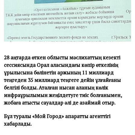
28 қаңтарда өткен облыстық мәслихаттың кезекті
сессиясында Орал қаласындағы көпір өткелінің
құрылысына бөлінетін қаржының 11 миллиард
теңгеден 35 миллиард теңгеге дейін ұлғайғаны
белгілі болды. Аталған нысан қаланың көлік
инфрақұрылымын жеңілдетуге тиіс болғанымен,
жобаға қатысты сауалдар әлі де азаймай отыр.
Бұл туралы «Мой Город» ақпараттық агенттігі
хабарлады.