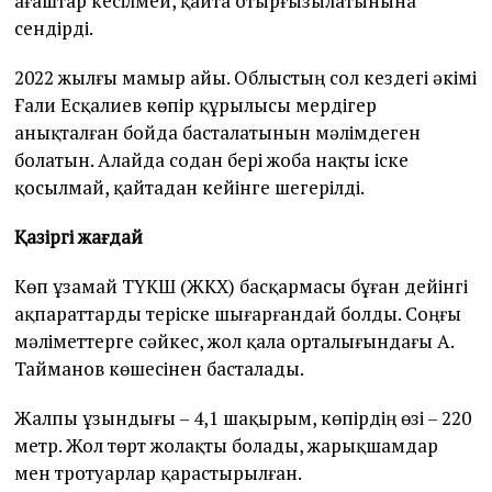
ағаштар кесілмей, қайта отырғызылатынына
сендірді.
2022 жылғы мамыр айы. Облыстың сол кездегі әкімі
Ғали Есқалиев көпір құрылысы мердігер
анықталған бойда басталатынын мәлімдеген
болатын. Алайда содан бері жоба нақты іске
қосылмай, қайтадан кейінге шегерілді.
Қазіргі жағдай
Көп ұзамай ТҮКШ (ЖКХ) басқармасы бұған дейінгі
ақпараттарды теріске шығарғандай болды. Соңғы
мәліметтерге сәйкес, жол қала орталығындағы А.
Тайманов көшесінен басталады.
Жалпы ұзындығы – 4,1 шақырым, көпірдің өзі – 220
метр. Жол төрт жолақты болады, жарықшамдар
мен тротуарлар қарастырылған.