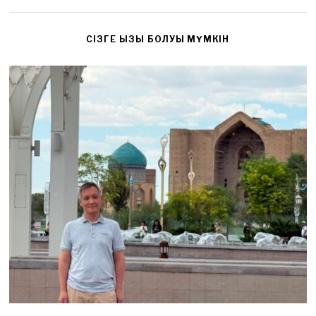
CІЗГЕ ҚЫЗЫҚ БОЛУЫ МҮМКІН