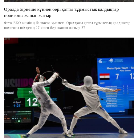
Оралда бірнеше күннен бері қатты тұрмыстық қалдықтар
полигоны жанып жатыр
Фото: БҚО әкімінің баспасөз қызметі Оралдағы қатты тұрмыстық қалдықтар
полигоны шілденің 27-сінен бері жанып жатыр. 37