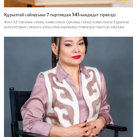
Құрылтай сайлауына 7 партиядан 545 кандидат тіркелді
Фото: ҚР Орталық сайлау комиссиясы Орталық сайлау комиссиясы Құрылтай
депутаттарын сайлауға қатысатын партиялық тізімдерді тіркеуді аяқтады.