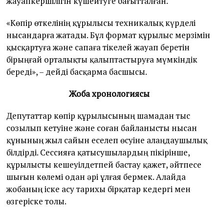
жауапкершілігін күшейтуге бағытталған.
«Көпір өткелінің құрылысы техникалық күрделі
нысандарға жатады. Бұл формат құрылыс мерзімін
қысқартуға және сапаға тікелей жауап беретін
бірыңғай орталықты қалыптастыруға мүмкіндік
береді», – дейді басқарма басшысы.
Жоба хронологиясы
Депутаттар көпір құрылысының шамадан тыс
созылып кетуіне және соған байланысты нысан
құнының жыл сайын еселеп өсуіне алаңдаушылық
білдірді. Сессияға қатысушылардың пікірінше,
құрылысты кешеуілдетпей бастау қажет, әйтпесе
шығын көлемі одан әрі ұлғая бермек. Алайда
жобаның іске асу тарихы бірқатар кедергі мен
өзгеріске толы.