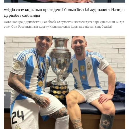
«Әділ сөз» қорының президенті болып белгілі журналист Нәзира
Дәрімбет сайланды
Фото Нәзира Дәрімбеттің Facebook әлеуметтік желісіндегі парақшасынан «Әділ
сөз» Сөз бостандығын қорғау халықаралық қоры қазақстандық белгілі