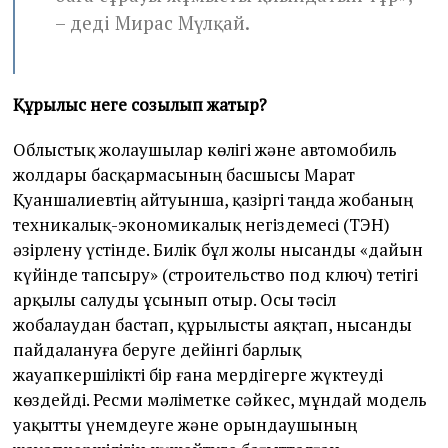
– деді Мирас Мүлқай.
Құрылыс неге созылып жатыр?
Облыстық жолаушылар көлігі және автомобиль
жолдары басқармасының басшысы Марат
Қуаншалиевтің айтуынша, қазіргі таңда жобаның
техникалық-экономикалық негіздемесі (ТЭН)
әзірлену үстінде. Билік бұл жолы нысанды «дайын
күйінде тапсыру» (строительство под ключ) тетігі
арқылы салуды ұсынып отыр. Осы тәсіл
жобалаудан бастап, құрылысты аяқтап, нысанды
пайдалануға беруге дейінгі барлық
жауапкершілікті бір ғана мердігерге жүктеуді
көздейді. Ресми мәліметке сәйкес, мұндай модель
уақытты үнемдеуге және орындаушының