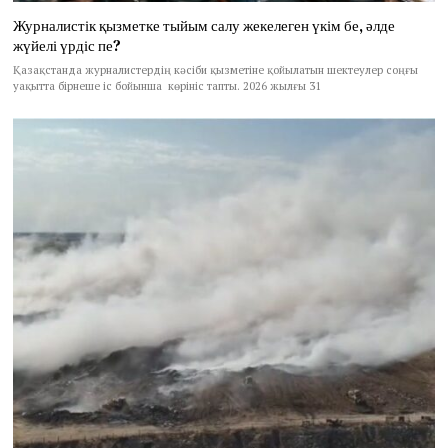
Журналистік қызметке тыйым салу жекелеген үкім бе, әлде
жүйелі үрдіс пе?
Қазақстанда журналистердің кәсіби қызметіне қойылатын шектеулер соңғы
уақытта бірнеше іс бойынша көрініс тапты. 2026 жылғы 31