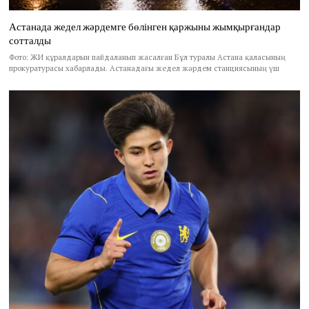
Астанада жедел жәрдемге бөлінген қаржыны жымқырғандар
сотталды
Фото: ЖИ құралдарын пайдаланып жасалған Бұл туралы Астана қаласының
прокуратурасы хабарлады. Астанадағы жедел жәрдем станциясының үш