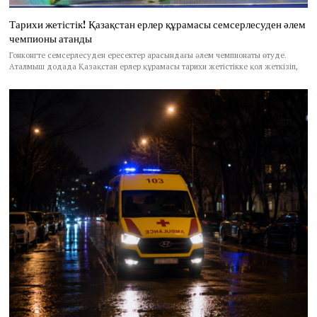
Тарихи жетістік! Қазақстан ерлер құрамасы семсерлесуден әлем
чемпионы атанды
Гонконгте семсерлесуден ересектер арасындағы әлем чемпионаты өтуде.
Аталмыш додада Қазақстан ерлер құрамасы тарихи жетістікке қол жеткізіп,