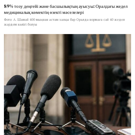
89% тозу деңгейі және басшылықтың ауысуы: Оралдағы жедел
медициналық көмектің өзекті мәселелері
Фото: А. Шамай 400 мыңнан астам халқы бар Оралда нормаға сай 40 жедел
жәрдем көлігі болуы