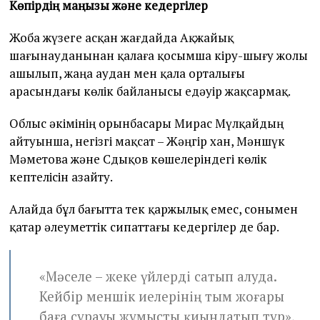
Көпірдің маңызы және кедергілер
Жоба жүзеге асқан жағдайда Ақжайық
шағынауданынан қалаға қосымша кіру-шығу жолы
ашылып, жаңа аудан мен қала орталығы
арасындағы көлік байланысы едәуір жақсармақ.
Облыс әкімінің орынбасары Мирас Мүлқайдың
айтуынша, негізгі мақсат – Жәңгір хан, Мәншүк
Мәметова және Сдықов көшелеріндегі көлік
кептелісін азайту.
Алайда бұл бағытта тек қаржылық емес, сонымен
қатар әлеуметтік сипаттағы кедергілер де бар.
«Мәселе – жеке үйлерді сатып алуда.
Кейбір меншік иелерінің тым жоғары
баға сұрауы жұмысты қиындатып тұр»,