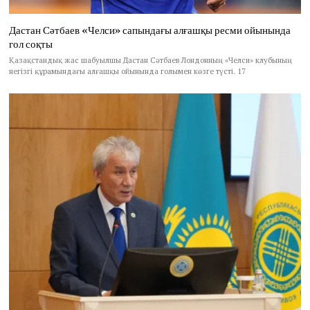
Дастан Сәтбаев «Челси» сапындағы алғашқы ресми ойынында
гол соқты
Қазақстандық жас шабуылшы Дастан Сәтбаев Лондонның «Челси» клубының
негізгі құрамындағы алғашқы ойынында голымен көзге түсті. 17