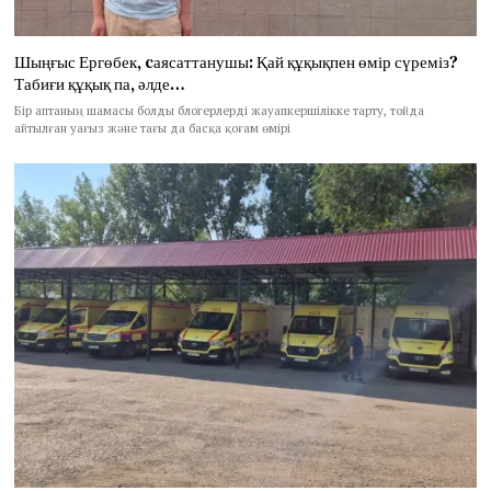
Шыңғыс Ергөбек, cаясаттанушы: Қай құқықпен өмір сүреміз?
Табиғи құқық па, әлде…
Бір аптаның шамасы болды блогерлерді жауапкершілікке тарту, тойда
айтылған уағыз және тағы да басқа қоғам өмірі