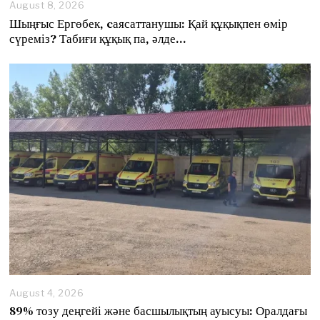
August 8, 2026
A
u
Шыңғыс Ергөбек, cаясаттанушы: Қай құқықпен өмір
g
сүреміз? Табиғи құқық па, әлде…
u
s
t
8
,
2
0
2
6
August 4, 2026
89% тозу деңгейі және басшылықтың ауысуы: Оралдағы