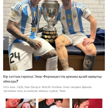
Бір хаттың тарихы: Энцо Фернандестің арманы қалай ақиқатқа
айналды?
2016 жыл. АҚШ, Нью-Джерси. MetLife Stadium. Копа Америка финалы.
Аргентина тағы да шешуші ойында сүрінді. Чили