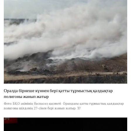
Оралда бірнеше күннен бері қатты тұрмыстық қалдықтар
полигоны жанып жатыр
Фото: БҚО әкімінің баспасөз қызметі Оралдағы қатты тұрмыстық қалдықтар
полигоны шілденің 27-сінен бері жанып жатыр. 37