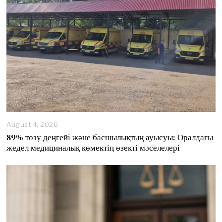
August 4, 2026
89% тозу деңгейі және басшылықтың ауысуы: Оралдағы
жедел медициналық көмектің өзекті мәселелері