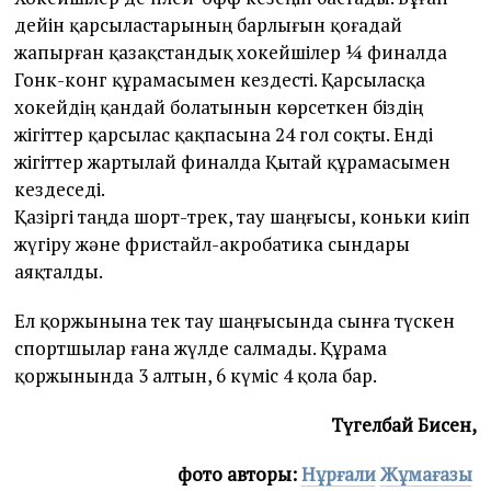
дейін қарсыластарының барлығын қоғадай
жапырған қазақстандық хокейшілер ¼ финалда
Гонк-конг құрамасымен кездесті. Қарсыласқа
хокейдің қандай болатынын көрсеткен біздің
жігіттер қарсылас қақпасына 24 гол соқты. Енді
жігіттер жартылай финалда Қытай құрамасымен
кездеседі.
Қазіргі таңда шорт-трек, тау шаңғысы, коньки киіп
жүгіру және фристайл-акробатика сындары
аяқталды.
Ел қоржынына тек тау шаңғысында сынға түскен
спортшылар ғана жүлде салмады. Құрама
қоржынында 3 алтын, 6 күміс 4 қола бар.
Түгелбай Бисен,
фото авторы:
Нұрғал
и
Жұмағазы