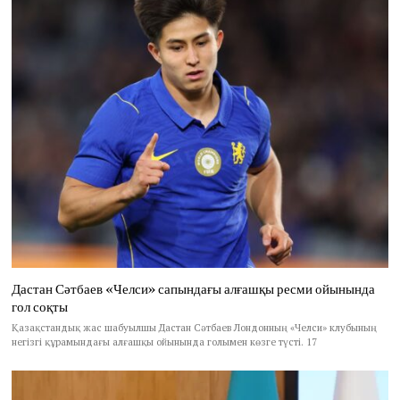
Дастан Сәтбаев «Челси» сапындағы алғашқы ресми ойынында
гол соқты
Қазақстандық жас шабуылшы Дастан Сәтбаев Лондонның «Челси» клубының
негізгі құрамындағы алғашқы ойынында голымен көзге түсті. 17