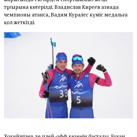
тұғырына көтерілді. Владислав Киреев азиада
чемпионы атанса, Вадим Куралес күміс медальға
қол жеткізді.
Хокейшілер де плей-офф кезеңін бастады. Бұған