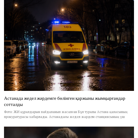
Астанада жедел жәрдемге бөлінген қаржыны жымқырғандар
сотталды
Фото: ЖИ құралдарын пайдаланып жасалған Бұл туралы Астана қаласының
прокуратурасы хабарлады. Астанадағы жедел жәрдем станциясының үш