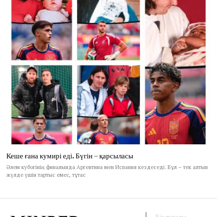
Кеше ғана кумирі еді. Бүгін – қарсыласы
Әлем кубогінің финалында Аргентина мен Испания кездеседі. Бұл – тек алтын
жүлде үшін тартыс емес, тұтас