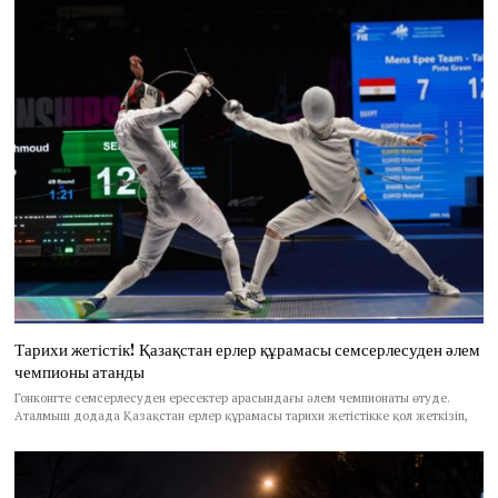
Тарихи жетістік! Қазақстан ерлер құрамасы семсерлесуден әлем
чемпионы атанды
Гонконгте семсерлесуден ересектер арасындағы әлем чемпионаты өтуде.
Аталмыш додада Қазақстан ерлер құрамасы тарихи жетістікке қол жеткізіп,