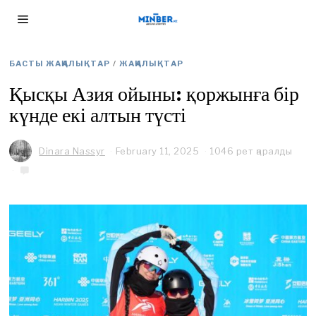
БАСТЫ ЖАҢАЛЫҚТАР
/
ЖАҢАЛЫҚТАР
Қысқы Азия ойыны: қоржынға бір
күнде екі алтын түсті
Dinara Nassyr
February 11, 2025
F
1046 рет қаралды
e
b
r
u
a
r
y
2
8
,
2
0