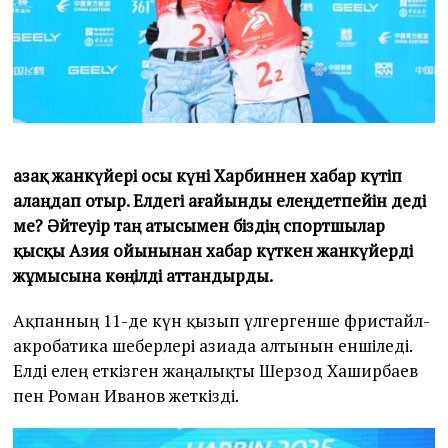
2
5
Қазақ жанкүйері осы күні Харбиннен хабар күтіп
алаңдап отыр. Елдегі ағайынды елеңдетпейін деді
ме? Әйтеуір таң атысымен біздің спортшылар
қысқы Азия ойынынан хабар күткен жанкүйерді
жұмысына көңілді аттандырды.
Ақпанның 11-де күн қызып үлгергенше фристайл-
акробатика шеберлері азиада алтынын еншіледі.
Елді елең еткізген жаңалықты Шерзод Хаширбаев
пен Роман Иванов жеткізді.