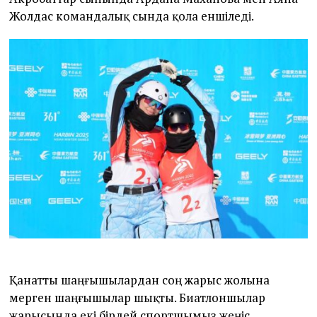
Жолдас командалық сында қола еншіледі.
Қанатты шаңғышылардан соң жарыс жолына
мерген шаңғышылар шықты. Биатлоншылар
жарысында екі бірдей спортшымыз жеңіс