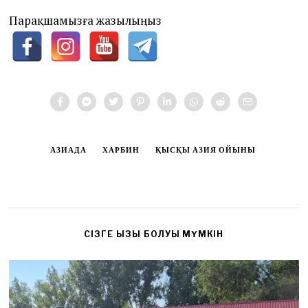
Парақшамызға жазылыңыз
АЗИАДА
ХАРБИН
ҚЫСҚЫ АЗИЯ ОЙЫНЫ
CІЗГЕ ҚЫЗЫҚ БОЛУЫ МҮМКІН