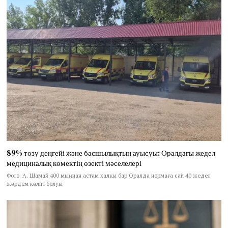
89% тозу деңгейі және басшылықтың ауысуы: Оралдағы жедел
медициналық көмектің өзекті мәселелері
Фото: А. Шамай 400 мыңнан астам халқы бар Оралда нормаға сай 40 жедел
жәрдем көлігі болуы