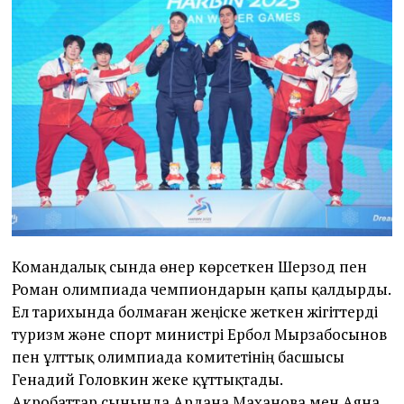
Командалық сында өнер көрсеткен Шерзод пен
Роман олимпиада чемпиондарын қапы қалдырды.
Ел тарихында болмаған жеңіске жеткен жігіттерді
туризм және спорт министрі Ербол Мырзабосынов
пен ұлттық олимпиада комитетінің басшысы
Генадий Головкин жеке құттықтады.
Акробаттар сынында Ардана Маханова мен Аяна