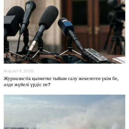
August 4, 2026
A
u
Журналистік қызметке тыйым салу жекелеген үкім бе,
g
әлде жүйелі үрдіс пе?
u
s
t
4
,
2
0
2
6