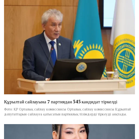
Құрылтай сайлауына 7 партиядан 545 кандидат тіркелді
Фото: ҚР Орталық сайлау комиссиясы Орталық сайлау комиссиясы Құрылтай
депутаттарын сайлауға қатысатын партиялық тізімдерді тіркеуді аяқтады.