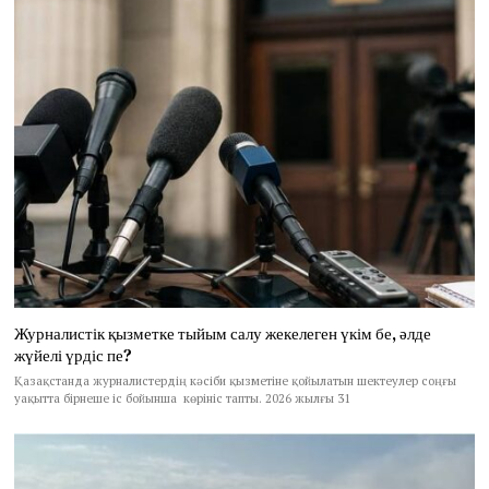
Журналистік қызметке тыйым салу жекелеген үкім бе, әлде
жүйелі үрдіс пе?
Қазақстанда журналистердің кәсіби қызметіне қойылатын шектеулер соңғы
уақытта бірнеше іс бойынша көрініс тапты. 2026 жылғы 31