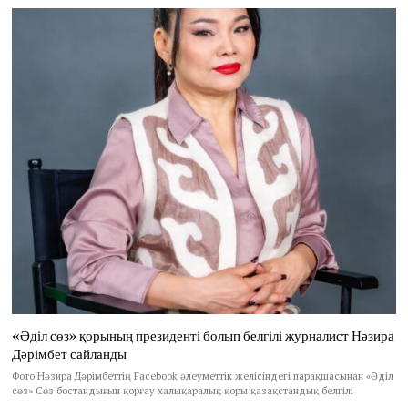
«Әділ сөз» қорының президенті болып белгілі журналист Нәзира
Дәрімбет сайланды
Фото Нәзира Дәрімбеттің Facebook әлеуметтік желісіндегі парақшасынан «Әділ
сөз» Сөз бостандығын қорғау халықаралық қоры қазақстандық белгілі