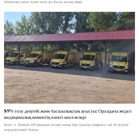
айтылған уағыз және тағы да басқа қоғам өмірі
89% тозу деңгейі және басшылықтың ауысуы: Оралдағы жедел
медициналық көмектің өзекті мәселелері
Фото: А. Шамай 400 мыңнан астам халқы бар Оралда нормаға сай 40 жедел
жәрдем көлігі болуы