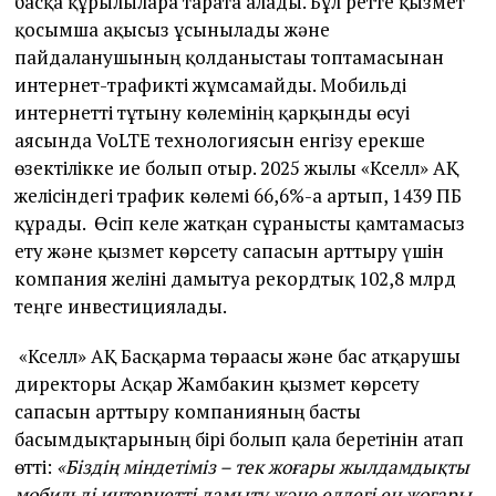
басқа құрылғыларға тарата алады. Бұл ретте қызмет
қосымша ақысыз ұсынылады және
пайдаланушының қолданыстағы топтамасынан
интернет-трафикті жұмсамайды. Мобильді
интернетті тұтыну көлемінің қарқынды өсуі
аясында VoLTE технологиясын енгізу ерекше
өзектілікке ие болып отыр. 2025 жылы «Кселл» АҚ
желісіндегі трафик көлемі 66,6%-ға артып, 1439 ПБ
құрады. Өсіп келе жатқан сұранысты қамтамасыз
ету және қызмет көрсету сапасын арттыру үшін
компания желіні дамытуға рекордтық 102,8 млрд
теңге инвестициялады.
«Кселл» АҚ Басқарма төрағасы және бас атқарушы
директоры Асқар Жамбакин қызмет көрсету
сапасын арттыру компанияның басты
басымдықтарының бірі болып қала беретінін атап
өтті:
«Біздің міндетіміз – тек жоғары жылдамдықты
мобильді интернетті дамыту және елдегі ең жоғары