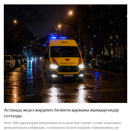
Астанада жедел жәрдемге бөлінген қаржыны жымқырғандар
сотталды
Фото: ЖИ құралдарын пайдаланып жасалған Бұл туралы Астана қаласының
прокуратурасы хабарлады. Астанадағы жедел жәрдем станциясының үш