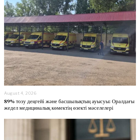
8
,
2
0
2
6
August 4, 2026
89% тозу деңгейі және басшылықтың ауысуы: Оралдағы
жедел медициналық көмектің өзекті мәселелері