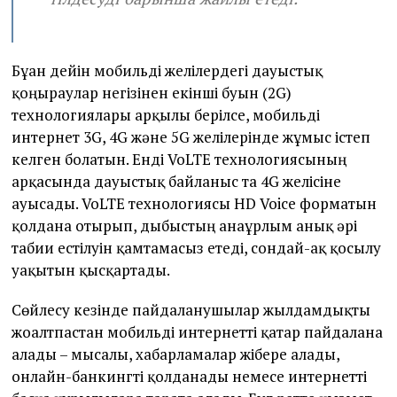
Бұған дейін мобильді желілердегі дауыстық
қоңыраулар негізінен екінші буын (2G)
технологиялары арқылы берілсе, мобильді
интернет 3G, 4G және 5G желілерінде жұмыс істеп
келген болатын. Енді VoLTE технологиясының
арқасында дауыстық байланыс та 4G желісіне
ауысады. VoLTE технологиясы HD Voice форматын
қолдана отырып, дыбыстың анағұрлым анық әрі
табиғи естілуін қамтамасыз етеді, сондай-ақ қосылу
уақытын қысқартады.
Сөйлесу кезінде пайдаланушылар жылдамдықты
жоғалтпастан мобильді интернетті қатар пайдалана
алады – мысалы, хабарламалар жібере алады,
онлайн-банкингті қолданады немесе интернетті