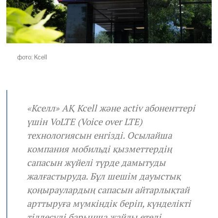
фото: Kcell
«Кселл» АҚ Kcell және activ абоненттері
үшін VoLTE (Voice over LTE)
технологиясын енгізді. Осылайша
компания мобильді қызметтердің
сапасын жүйелі түрде дамытуды
жалғастыруда. Бұл шешім дауыстық
қоңыраулардың сапасын айтарлықтай
арттыруға мүмкіндік беріп, күнделікті
тілдесуді барынша жайлы етеді.