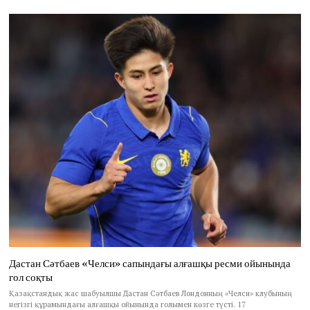
Дастан Сәтбаев «Челси» сапындағы алғашқы ресми ойынында
гол соқты
Қазақстандық жас шабуылшы Дастан Сәтбаев Лондонның «Челси» клубының
негізгі құрамындағы алғашқы ойынында голымен көзге түсті. 17