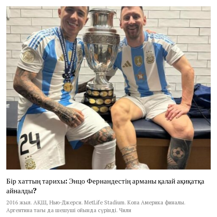
Бір хаттың тарихы: Энцо Фернандестің арманы қалай ақиқатқа
айналды?
2016 жыл. АҚШ, Нью-Джерси. MetLife Stadium. Копа Америка финалы.
Аргентина тағы да шешуші ойында сүрінді. Чили