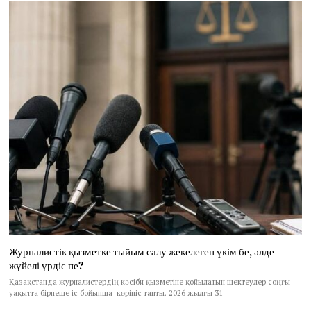
Журналистік қызметке тыйым салу жекелеген үкім бе, әлде
жүйелі үрдіс пе?
Қазақстанда журналистердің кәсіби қызметіне қойылатын шектеулер соңғы
уақытта бірнеше іс бойынша көрініс тапты. 2026 жылғы 31