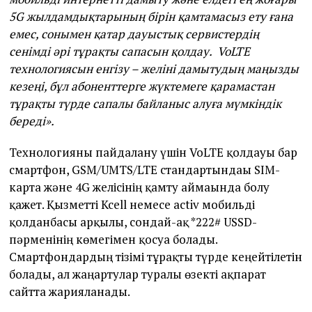
5G жылдамдықтарының бірін қамтамасыз ету ғана
емес, сонымен қатар дауыстық сервистердің
сенімді әрі тұрақты сапасын қолдау. VoLTE
технологиясын енгізу – желіні дамытудың маңызды
кезеңі, бұл абоненттерге жүктемеге қарамастан
тұрақты түрде сапалы байланыс алуға мүмкіндік
береді».
Технологияны пайдалану үшін VoLTE қолдауы бар
смартфон, GSM/UMTS/LTE стандартындағы SIM-
карта және 4G желісінің қамту аймағында болу
қажет. Қызметті Kcell немесе activ мобильді
қолданбасы арқылы, сондай-ақ *222# USSD-
пәрменінің көмегімен қосуға болады.
Смартфондардың тізімі тұрақты түрде кеңейтілетін
болады, ал жаңартулар туралы өзекті ақпарат
сайтта жарияланады.