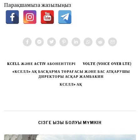
Парақшамызға жазылыңыз
KCELL ЖӘНЕ ACTIV АБОНЕНТТЕРІ
VOLTE (VOICE OVER LTE)
«КСЕЛЛ» АҚ БАСҚАРМА ТӨРАҒАСЫ ЖӘНЕ БАС АТҚАРУШЫ
ДИРЕКТОРЫ АСҚАР ЖАМБАКИН
КСЕЛЛ» АҚ
CІЗГЕ ҚЫЗЫҚ БОЛУЫ МҮМКІН