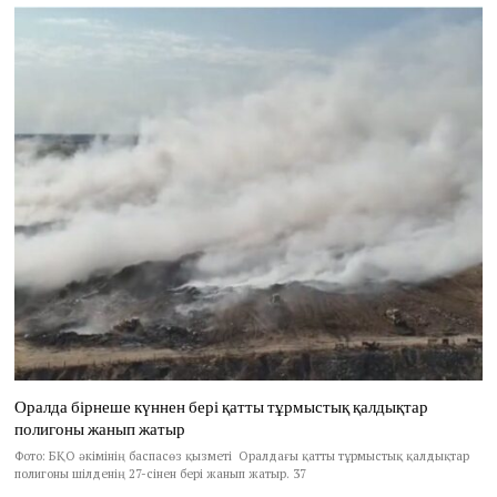
Оралда бірнеше күннен бері қатты тұрмыстық қалдықтар
полигоны жанып жатыр
Фото: БҚО әкімінің баспасөз қызметі Оралдағы қатты тұрмыстық қалдықтар
полигоны шілденің 27-сінен бері жанып жатыр. 37