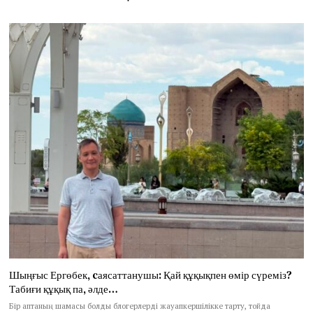
Шыңғыс Ергөбек, cаясаттанушы: Қай құқықпен өмір сүреміз?
Табиғи құқық па, әлде…
Бір аптаның шамасы болды блогерлерді жауапкершілікке тарту, тойда