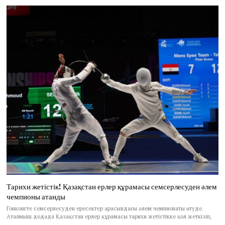
Тарихи жетістік! Қазақстан ерлер құрамасы семсерлесуден әлем
чемпионы атанды
Гонконгте семсерлесуден ересектер арасындағы әлем чемпионаты өтуде.
Аталмыш додада Қазақстан ерлер құрамасы тарихи жетістікке қол жеткізіп,