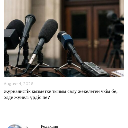
August 4, 2026
A
u
Журналистік қызметке тыйым салу жекелеген үкім бе,
g
әлде жүйелі үрдіс пе?
u
s
t
4
,
2
Редакция