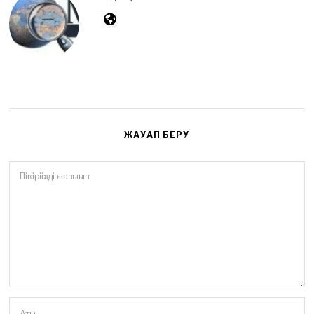
0
2
6
ЖАУАП БЕРУ