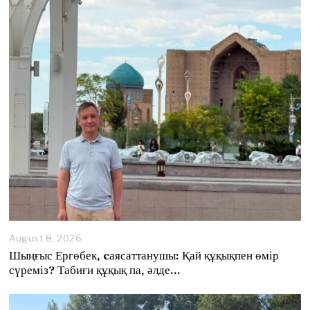
August 8, 2026
A
u
Шыңғыс Ергөбек, cаясаттанушы: Қай құқықпен өмір
g
сүреміз? Табиғи құқық па, әлде…
u
s
t