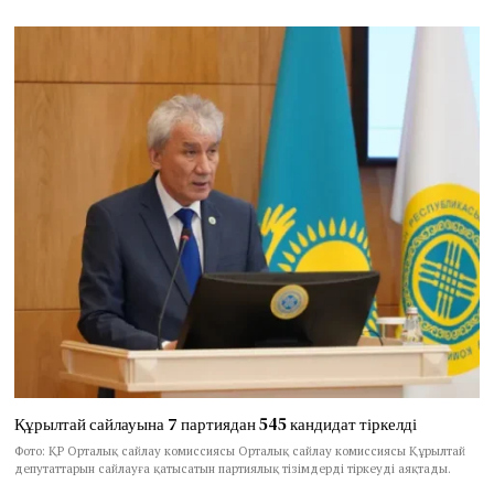
Құрылтай сайлауына 7 партиядан 545 кандидат тіркелді
Фото: ҚР Орталық сайлау комиссиясы Орталық сайлау комиссиясы Құрылтай
депутаттарын сайлауға қатысатын партиялық тізімдерді тіркеуді аяқтады.