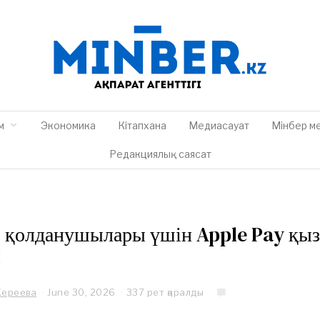
м
Экономика
Кітапхана
Медиасауат
Мінбер м
Редакциялық саясат
 қолданушылары үшін Apple Pay қызм
ы
Кереева
June 30, 2026
J
337 рет қаралды
u
n