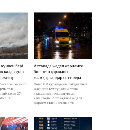
 күннен бері
Астанада жедел жәрдемге
ық қалдықтар
бөлінген қаржыны
п жатыр
жымқырғандар сотталды
 баспасөз қызметі
Фото: ЖИ құралдарын пайдаланып
ұрмыстық
жасалған Бұл туралы Астана
 шілденің 27-
қаласының прокуратурасы
атыр. 37
хабарлады. Астанадағы жедел
жәрдем станциясының үш