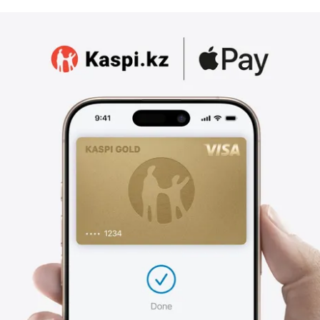
e
3
0
,
2
0
2
6