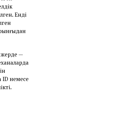
елдік
лген. Енді
лген
ұрынғыдан
 жерде —
еханаларда
ін
h ID немесе
ікті.