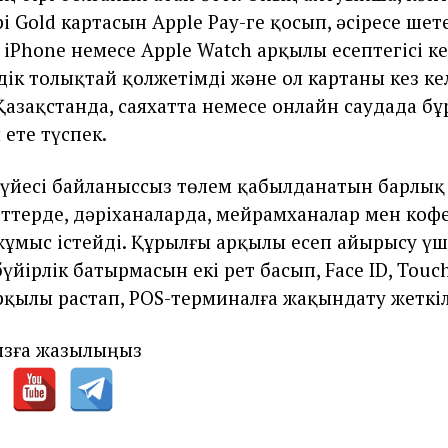
i Gold картасын Apple Pay-ге қосып, әсіресе шет
iPhone немесе Apple Watch арқылы есептегісі ке
дік толықтай қолжетімді және ол картаны кез ке
Қазақстанда, саяхатта немесе онлайн саудада б
 ете түспек.
жүйесі байланыссыз төлем қабылданатын барлық
ттерде, дәріханаларда, мейрамханалар мен коф
 жұмыс істейді. Құрылғы арқылы есеп айырысу үш
үйірлік батырмасын екі рет басып, Face ID, Touc
рқылы растап, POS-терминалға жақындату жеткіл
зға жазылыңыз