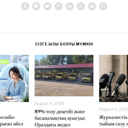
CІЗГЕ ҚЫЗЫҚ БОЛУЫ МҮМКІН
August 4, 2026
A
August 4, 202
89% тозу деңгейі және
u
онлайн-
Журналистік
басшылықтың ауысуы:
g
раған әйел
тыйым салу 
Оралдағы жедел
u