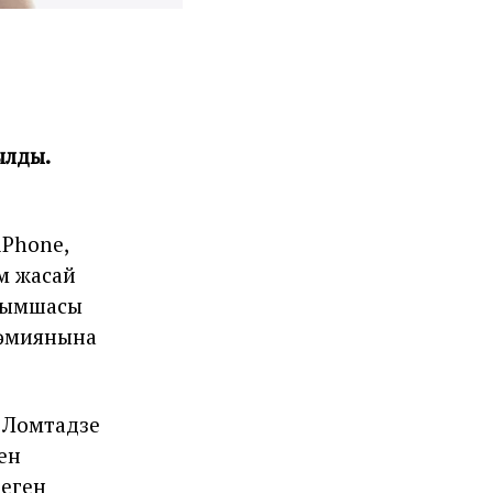
ылды.
iPhone,
м жасай
осымшасы
 әмиянына
 Ломтадзе
ен
теген