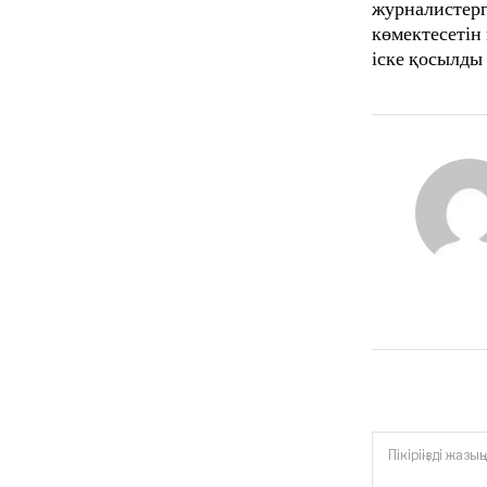
журналистер
көмектесетін
іске қосылды