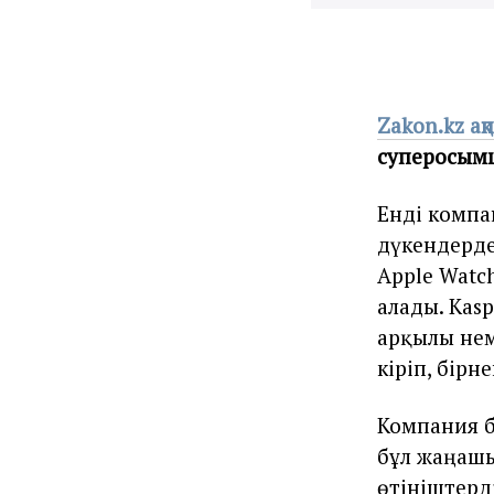
Zakon.kz а
суперқосымш
Енді компа
дүкендерде
Apple Watc
алады. Kasp
арқылы нем
кіріп, бірн
Компания б
бұл жаңаш
өтініштерд