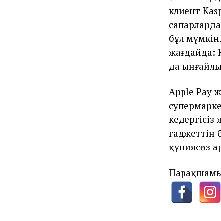
клиент Kasp
сапарларда 
бұл мүмкін
жағдайда: 
да ыңғайлы
Apple Pay 
супермарке
кедергісіз
гаджеттің б
құпиясөз а
Парақшамы