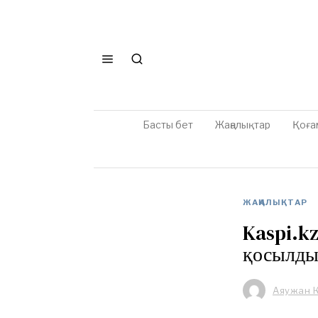
Басты бет
Жаңалықтар
Қоға
ЖАҢАЛЫҚТАР
Kaspi.kz
қосылд
Аяужан 