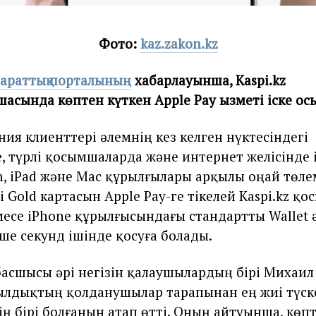
Фото:
kaz.zakon.kz
қпараттық порталының
хабарлауынша, Kaspi.kz
асында көптен күткен Apple Pay қызметі іске қос
ния клиенттері әлемнің кез келген нүктесіндегі
, түрлі қосымшаларда және интернет желісінде 
h, iPad және Mac құрылғылары арқылы оңай төле
i Gold картасын Apple Pay-ге тікелей Kaspi.kz қ
есе iPhone құрылғысындағы стандартты Wallet
еше секунд ішінде қосуға болады.
асшысы әрі негізін қалаушылардың бірі Михаил
ылдықтың қолданушылар тарапынан ең жиі түск
ің бірі болғанын атап өтті. Оның айтуынша, көп