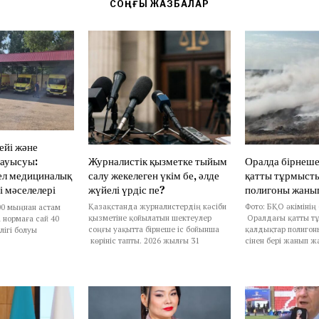
СОҢҒЫ ЖАЗБАЛАР
ейі және
Журналистік қызметке тыйым
Оралда бірнеше
ауысуы:
салу жекелеген үкім бе, әлде
қатты тұрмыст
ел медициналық
жүйелі үрдіс пе?
полигоны жаны
і мәселелері
Қазақстанда журналистердің кәсіби
Фото: БҚО әкімінің
00 мыңнан астам
қызметіне қойылатын шектеулер
Оралдағы қатты т
 нормаға сай 40
соңғы уақытта бірнеше іс бойынша
қалдықтар полигоны
ігі болуы
көрініс тапты. 2026 жылғы 31
сінен бері жанып ж