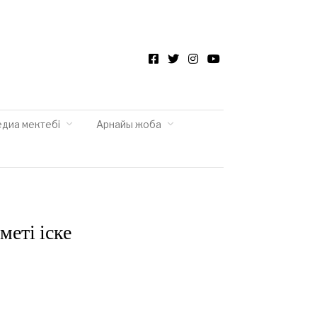
Facebook
Twitter
Instagram
YouTube
едиа мектебі
Арнайы жоба
еті іске