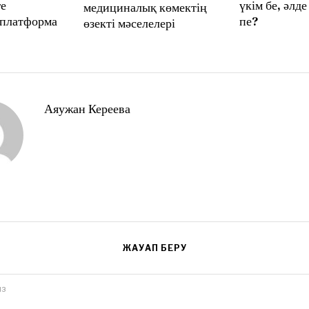
ге
үкім бе, әлде
s
медициналық көмектің
t
 платформа
пе?
өзекті мәселелері
6
,
2
0
2
6
Аяужан Кереева
ЖАУАП БЕРУ