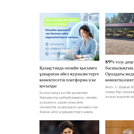
89% тозу деңг
Қазақстанда онлайн-қысымға
басшылықтың 
ұшыраған әйел журналистерге
Оралдағы жед
көмектесетін платформа іске
көмектің өзект
қосылды
Фото: А. Шамай 4
халқы бар Оралда
Қазақстанда кәсіби қызметіне
жедел жәрдем көл
байланысты кибербуллингке, онлайн-
қудалауға, қоқан-лоқы мен
әлеуметтік желілердегі қысымға тап
болған әйел журналистерге көмек