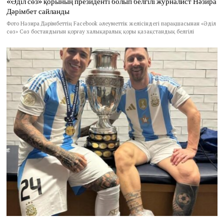
«Әділ сөз» қорының президенті болып белгілі журналист Нәзира
Дәрімбет сайланды
Фото Нәзира Дәрімбеттің Facebook әлеуметтік желісіндегі парақшасынан «Әділ
сөз» Сөз бостандығын қорғау халықаралық қоры қазақстандық белгілі