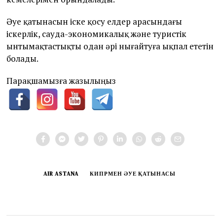
Әуе қатынасын іске қосу елдер арасындағы
іскерлік, сауда-экономикалық және туристік
ынтымақтастықты одан әрі нығайтуға ықпал ететін
болады.
Парақшамызға жазылыңыз
AIR ASTANA
КИПРМЕН ӘУЕ ҚАТЫНАСЫ