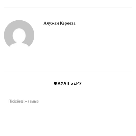
t
4
,
2
Аяужан Кереева
0
2
6
ЖАУАП БЕРУ