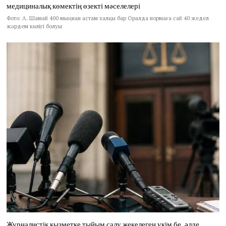
медициналық көмектің өзекті мәселелері
Фото: А. Шамай 400 мыңнан астам халқы бар Оралда нормаға сай 40 жедел
жәрдем көлігі болуы
Журналистік қызметке тыйым салу жекелеген үкім бе, әлде