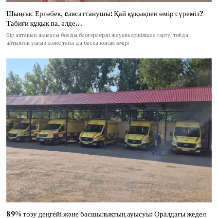
Шыңғыс Ергөбек, cаясаттанушы: Қай құқықпен өмір сүреміз?
Табиғи құқық па, әлде…
Бір аптаның шамасы болды блогерлерді жауапкершілікке тарту, тойда
айтылған уағыз және тағы да басқа қоғам өмірі
89% тозу деңгейі және басшылықтың ауысуы: Оралдағы жедел