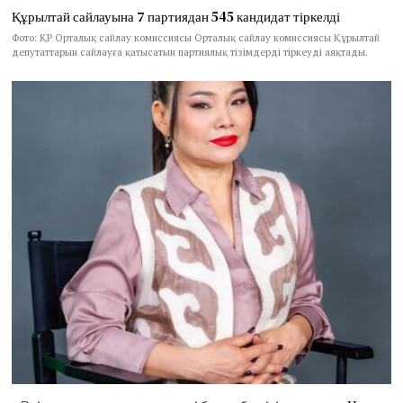
Құрылтай сайлауына 7 партиядан 545 кандидат тіркелді
Фото: ҚР Орталық сайлау комиссиясы Орталық сайлау комиссиясы Құрылтай
депутаттарын сайлауға қатысатын партиялық тізімдерді тіркеуді аяқтады.