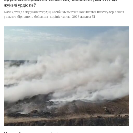
жүйелі үрдіс пе?
Қазақстанда журналистердің кәсіби қызметіне қойылатын шектеулер соңғы
уақытта бірнеше іс бойынша көрініс тапты. 2026 жылғы 31