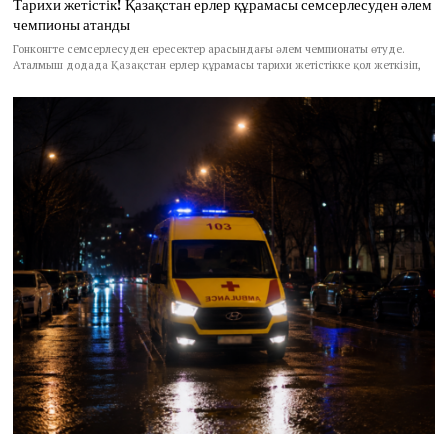
Тарихи жетістік! Қазақстан ерлер құрамасы семсерлесуден әлем
чемпионы атанды
Гонконгте семсерлесуден ересектер арасындағы әлем чемпионаты өтуде.
Аталмыш додада Қазақстан ерлер құрамасы тарихи жетістікке қол жеткізіп,