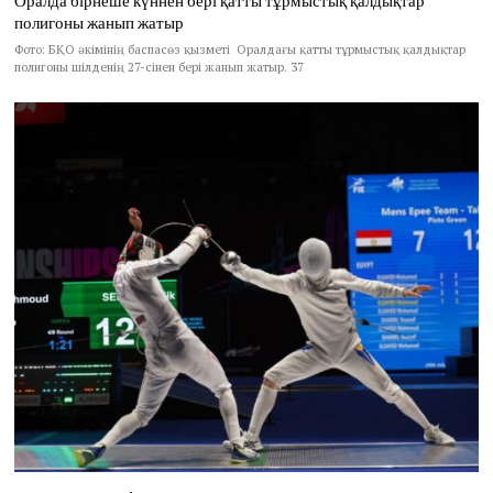
Оралда бірнеше күннен бері қатты тұрмыстық қалдықтар
полигоны жанып жатыр
Фото: БҚО әкімінің баспасөз қызметі Оралдағы қатты тұрмыстық қалдықтар
полигоны шілденің 27-сінен бері жанып жатыр. 37