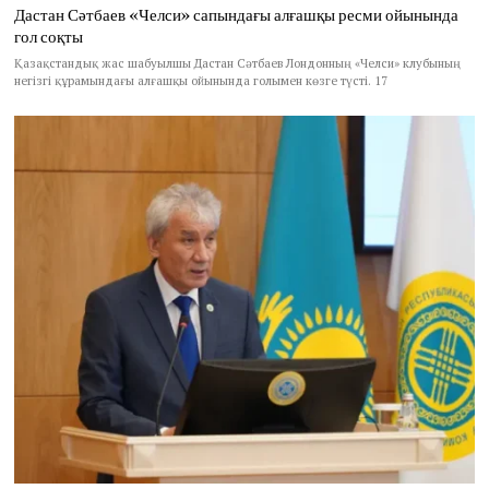
Дастан Сәтбаев «Челси» сапындағы алғашқы ресми ойынында
гол соқты
Қазақстандық жас шабуылшы Дастан Сәтбаев Лондонның «Челси» клубының
негізгі құрамындағы алғашқы ойынында голымен көзге түсті. 17