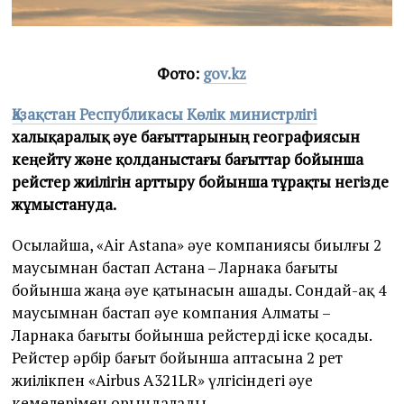
Фото:
gov.kz
Қазақстан Республикасы Көлік министрлігі
халықаралық әуе бағыттарының географиясын
кеңейту және қолданыстағы бағыттар бойынша
рейстер жиілігін арттыру бойынша тұрақты негізде
жұмыстануда.
Осылайша, «Air Astana» әуе компаниясы биылғы 2
маусымнан бастап Астана – Ларнака бағыты
бойынша жаңа әуе қатынасын ашады. Сондай-ақ 4
маусымнан бастап әуе компания Алматы –
Ларнака бағыты бойынша рейстерді іске қосады.
Рейстер әрбір бағыт бойынша аптасына 2 рет
жиілікпен «Airbus A321LR» үлгісіндегі әуе
кемелерімен орындалады.