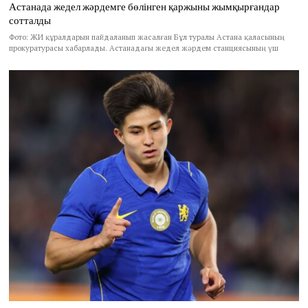
Астанада жедел жәрдемге бөлінген қаржыны жымқырғандар
сотталды
Фото: ЖИ құралдарын пайдаланып жасалған Бұл туралы Астана қаласының
прокуратурасы хабарлады. Астанадағы жедел жәрдем станциясының үш