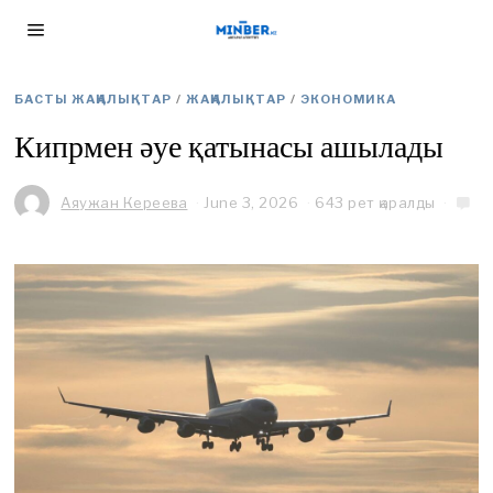
БАСТЫ ЖАҢАЛЫҚТАР
/
ЖАҢАЛЫҚТАР
/
ЭКОНОМИКА
Кипрмен әуе қатынасы ашылады
Аяужан Кереева
June 3, 2026
J
643 рет қаралды
u
n
e
3
,
2
0
2
6