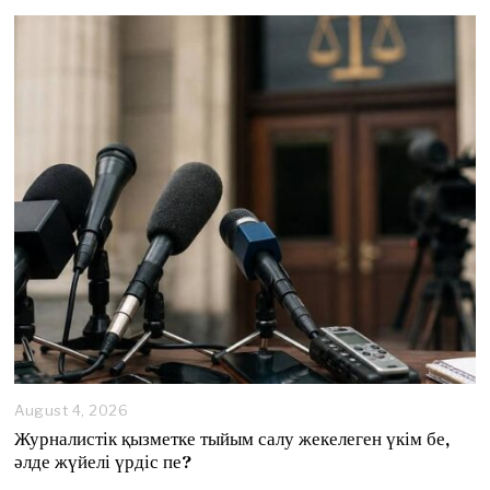
August 4, 2026
A
u
Журналистік қызметке тыйым салу жекелеген үкім бе,
g
әлде жүйелі үрдіс пе?
u
s