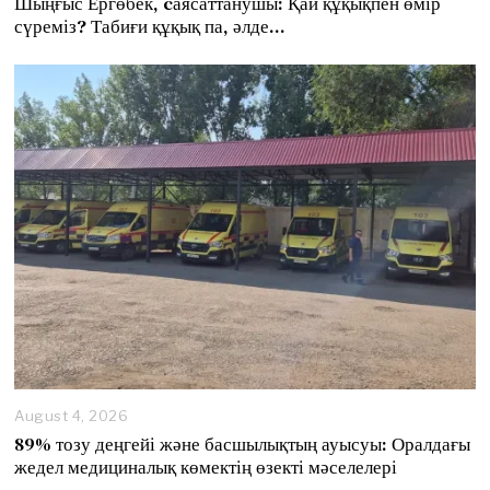
Шыңғыс Ергөбек, cаясаттанушы: Қай құқықпен өмір
g
сүреміз? Табиғи құқық па, әлде…
u
s
t
8
,
2
0
2
6
August 4, 2026
89% тозу деңгейі және басшылықтың ауысуы: Оралдағы
жедел медициналық көмектің өзекті мәселелері