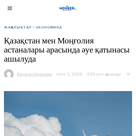
ЖАҢАЛЫҚТАР
/
ЭКОНОМИКА
Қазақстан мен Моңғолия
астаналары арасында әуе қатынасы
ашылуда
Аяужан Кереева
June 5, 2026
J
640 рет қаралды
u
n
e
5
,
2
0
2
6