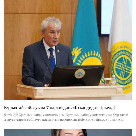
Құрылтай сайлауына 7 партиядан 545 кандидат тіркелді
Фото: ҚР Орталық сайлау комиссиясы Орталық сайлау комиссиясы Құрылтай
депутаттарын сайлауға қатысатын партиялық тізімдерді тіркеуді аяқтады.