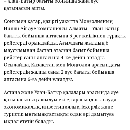
– Ұлан-Батыр бағыты бойынша жаңа әуе
қатынасын ашты.
Сонымен қатар, қазіргі уақытта Моңғолияның
Hunnu Air әуе компаниясы Алматы – Ұлан-Батыр
бағыты бойынша аптасына 3 рет жиілікпен тұрақты
рейстерді орындайды. Ағымдағы жылдың 6
маусымынан бастап аталған бағыт бойынша
рейстер саны аптасына 4-ке дейін артады.
Осылайша, Қазақстан мен Моңғолия арасындағы
рейстердің жалпы саны 2 әуе бағыты бойынша
аптасына 6-ға дейін ұлғаяды.
Астана және Ұлан-Батыр қалалары арасында әуе
қатынасының ашылуы екі ел арасындағы сауда-
экономикалық, инвестициялық, іскерлік және
туристік ынтымақтастықты одан әрі дамытуға
ықпал ететін болады.