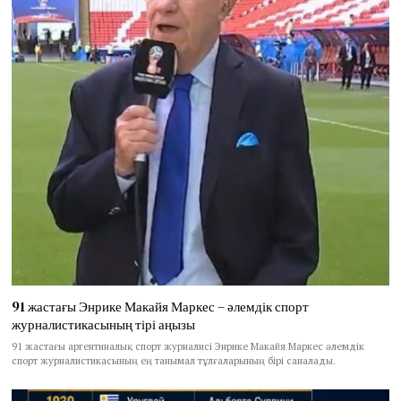
91 жастағы Энрике Макайя Маркес – әлемдік спорт
журналистикасының тірі аңызы
91 жастағы аргентиналық спорт журналисі Энрике Макайя Маркес әлемдік
спорт журналистикасының ең танымал тұлғаларының бірі саналады.