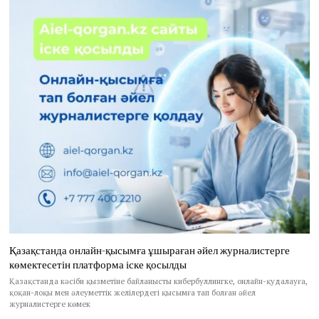
Қазақстанда онлайн-қысымға ұшыраған әйел журналистерге
көмектесетін платформа іске қосылды
Қазақстанда кәсіби қызметіне байланысты кибербуллингке, онлайн-қудалауға,
қоқан-лоқы мен әлеуметтік желілердегі қысымға тап болған әйел
журналистерге көмек