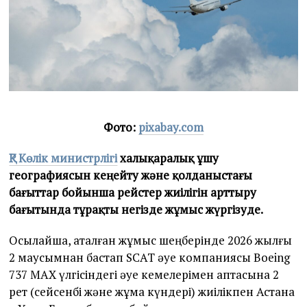
Фото:
pixabay.com
ҚР Көлік министрлігі
халықаралық ұшу
географиясын кеңейту және қолданыстағы
бағыттар бойынша рейстер жиілігін арттыру
бағытында тұрақты негізде жұмыс жүргізуде.
Осылайша, аталған жұмыс шеңберінде 2026 жылғы
2 маусымнан бастап SCAT әуе компаниясы Boeing
737 MAX үлгісіндегі әуе кемелерімен аптасына 2
рет (сейсенбі және жұма күндері) жиілікпен Астана