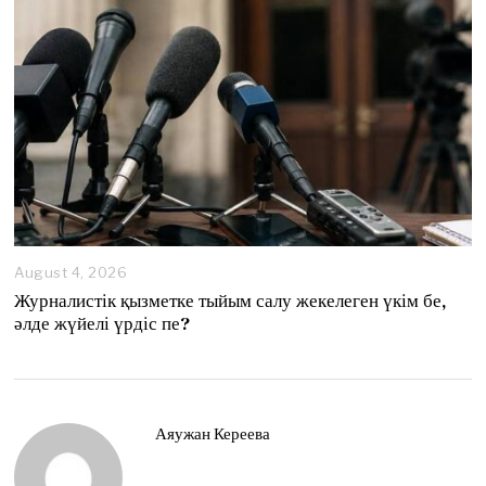
August 4, 2026
A
u
Журналистік қызметке тыйым салу жекелеген үкім бе,
g
әлде жүйелі үрдіс пе?
u
s
t
4
,
2
Аяужан Кереева
0
2