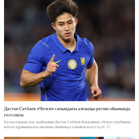
Дастан Сәтбаев «Челси» сапындағы алғашқы ресми ойынында
гол соқты
Қазақстандық жас шабуылшы Дастан Сәтбаев Лондонның «Челси» клубының
негізгі құрамындағы алғашқы ойынында голымен көзге түсті. 17