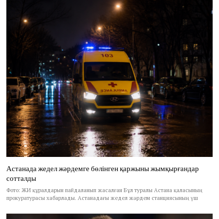
Астанада жедел жәрдемге бөлінген қаржыны жымқырғандар
сотталды
Фото: ЖИ құралдарын пайдаланып жасалған Бұл туралы Астана қаласының
прокуратурасы хабарлады. Астанадағы жедел жәрдем станциясының үш