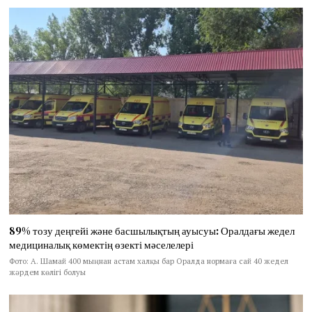
89% тозу деңгейі және басшылықтың ауысуы: Оралдағы жедел
медициналық көмектің өзекті мәселелері
Фото: А. Шамай 400 мыңнан астам халқы бар Оралда нормаға сай 40 жедел
жәрдем көлігі болуы