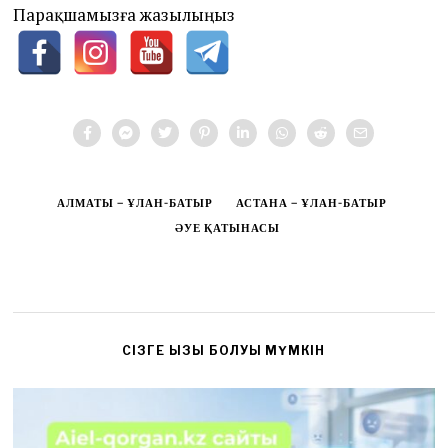
Парақшамызға жазылыңыз
АЛМАТЫ – ҰЛАН-БАТЫР
АСТАНА – ҰЛАН-БАТЫР
ӘУЕ ҚАТЫНАСЫ
CІЗГЕ ҚЫЗЫҚ БОЛУЫ МҮМКІН