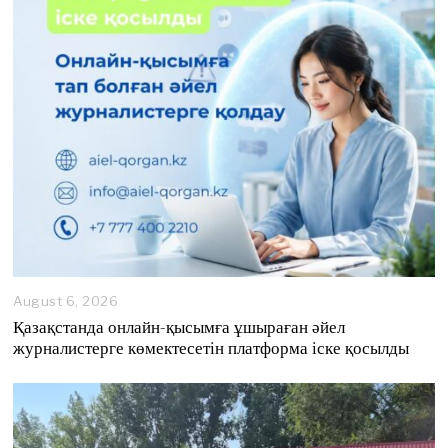
August 6, 2026
A
u
Қазақстанда онлайн-қысымға ұшыраған әйел
g
журналистерге көмектесетін платформа іске қосылды
u
s
t
6
,
2