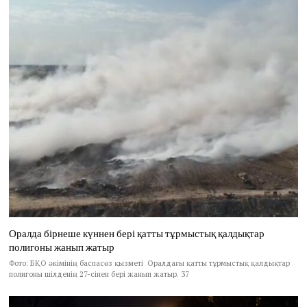
Оралда бірнеше күннен бері қатты тұрмыстық қалдықтар
полигоны жанып жатыр
Фото: БҚО әкімінің баспасөз қызметі Оралдағы қатты тұрмыстық қалдықтар
полигоны шілденің 27-сінен бері жанып жатыр. 37