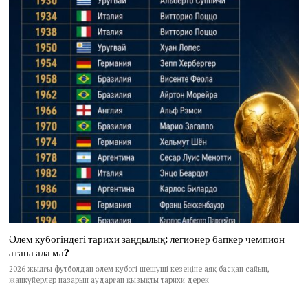
Әлем кубогіндегі тарихи заңдылық: легионер бапкер чемпион
атана ала ма?
2026 жылғы футболдан әлем кубогі шешуші кезеңіне аяқ басқан сайын,
жанкүйерлер назарын аударған қызықты тарихи дерек