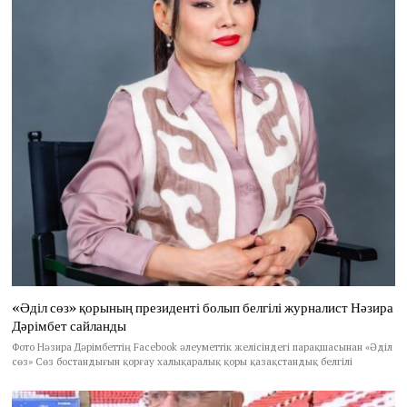
«Әділ сөз» қорының президенті болып белгілі журналист Нәзира
Дәрімбет сайланды
Фото Нәзира Дәрімбеттің Facebook әлеуметтік желісіндегі парақшасынан «Әділ
сөз» Сөз бостандығын қорғау халықаралық қоры қазақстандық белгілі