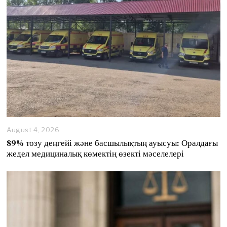
0
2
6
August 4, 2026
89% тозу деңгейі және басшылықтың ауысуы: Оралдағы
жедел медициналық көмектің өзекті мәселелері