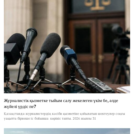
Журналистік қызметке тыйым салу жекелеген үкім бе, әлде
жүйелі үрдіс пе?
Қазақстанда журналистердің кәсіби қызметіне қойылатын шектеулер соңғы
уақытта бірнеше іс бойынша көрініс тапты. 2026 жылғы 31