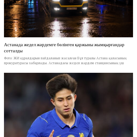
Астанада жедел жәрдемге бөлінген қаржыны жымқырғандар
сотталды
Фото: ЖИ құралдарын пайдаланып жасалған Бұл туралы Астана қаласының
прокуратурасы хабарлады. Астанадағы жедел жәрдем станциясының үш