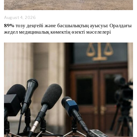
August 4, 2026
89% тозу деңгейі және басшылықтың ауысуы: Оралдағы
жедел медициналық көмектің өзекті мәселелері