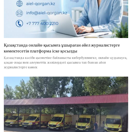
Қазақстанда онлайн-қысымға ұшыраған әйел журналистерге
көмектесетін платформа іске қосылды
Қазақстанда кәсіби қызметіне байланысты кибербуллингке, онлайн-қудалауға,
қоқан-лоқы мен әлеуметтік желілердегі қысымға тап болған әйел
журналистерге көмек