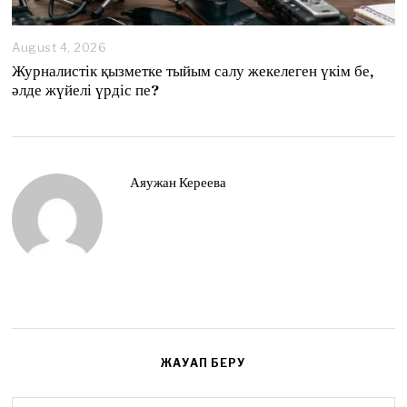
August 4, 2026
A
u
Журналистік қызметке тыйым салу жекелеген үкім бе,
g
әлде жүйелі үрдіс пе?
u
s
t
4
,
2
Аяужан Кереева
0
2
6
ЖАУАП БЕРУ