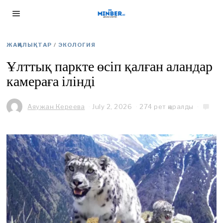
ЖАҢАЛЫҚТАР
/
ЭКОЛОГИЯ
Ұлттық паркте өсіп қалған аландар
камераға ілінді
Аяужан Кереева
July 2, 2026
J
274 рет қаралды
u
l
y
2
,
2
0
2
6