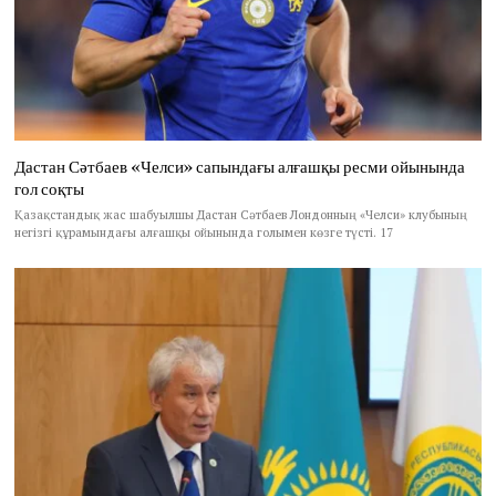
Дастан Сәтбаев «Челси» сапындағы алғашқы ресми ойынында
гол соқты
Қазақстандық жас шабуылшы Дастан Сәтбаев Лондонның «Челси» клубының
негізгі құрамындағы алғашқы ойынында голымен көзге түсті. 17