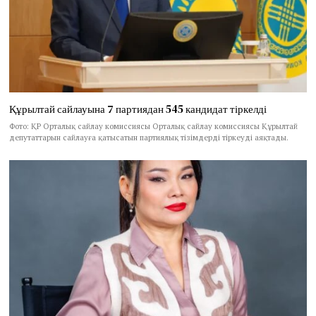
Құрылтай сайлауына 7 партиядан 545 кандидат тіркелді
Фото: ҚР Орталық сайлау комиссиясы Орталық сайлау комиссиясы Құрылтай
депутаттарын сайлауға қатысатын партиялық тізімдерді тіркеуді аяқтады.