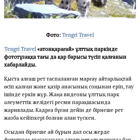
Фото:
Tengri Travel
Tengri Travel
«Қатонқарағай» ұлттық паркінде
фототұзаққа тағы да қар барысы түсіп қалғанын
хабарлайды.
Қыста алғаш рет таспаланған марғау айтарлықтай
өсіп қалған және қазір анасының соңынан еріп, тау
ішінде еркін жүр. Жаңа видеоны ұлттық парк
әлеуметтік желідегі ресми парақшасында
жариялады. Кадрға бұған дейін де бірнеше рет
жазба кейіпкері болған алан түскен.
Осыдан бірнеше ай бұрын дәл осы жерде
фототұзақ нысанасына алғаш рет үш марғауы бар