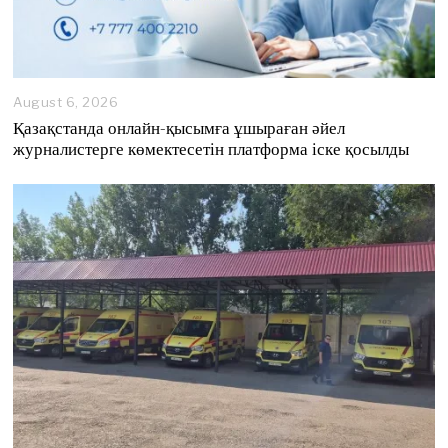
August 6, 2026
A
u
Қазақстанда онлайн-қысымға ұшыраған әйел
g
журналистерге көмектесетін платформа іске қосылды
u
s
t
6
,
2
0
2
6