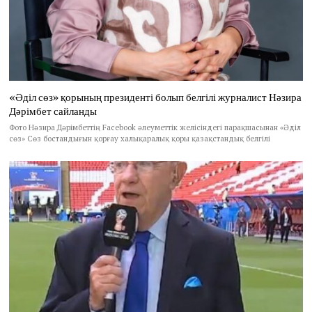
«Әділ сөз» қорының президенті болып белгілі журналист Нәзира
Дәрімбет сайланды
Фото Нәзира Дәрімбеттің Facebook әлеуметтік желісіндегі парақшасынан «Әділ
сөз» Сөз бостандығын қорғау халықаралық қоры қазақстандық белгілі