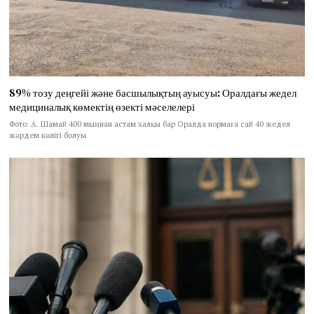
89% тозу деңгейі және басшылықтың ауысуы: Оралдағы жедел
медициналық көмектің өзекті мәселелері
Фото: А. Шамай 400 мыңнан астам халқы бар Оралда нормаға сай 40 жедел
жәрдем көлігі болуы