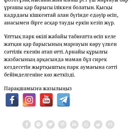
ұрғашы қар барысы іліккен болатын. Қысқы
кадрдағы кішкентай алан бүгінде едәуір өсіп,
анасымен бірге асқар тауды еркін кезіп жүр.
Ұлттық парк өкілі жабайы табиғатта өсіп келе
жатқан қар барысының марғауын көру үлкен
сәттілік екенін атап өтті. Арнайы құрылғы
жазбасының арқасында маман бұл сирек
кездесетін жыртқыштың парк аумағына сәтті
бейімделгеніне көз жеткізді.
Парақшамызға жазылыңыз