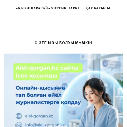
«ҚАТОНҚАРАҒАЙ» ҰЛТТЫҚ ПАРКІ
ҚАР БАРЫСЫ
CІЗГЕ ҚЫЗЫҚ БОЛУЫ МҮМКІН