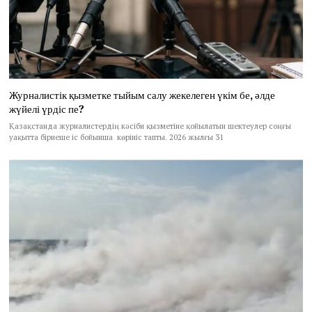
Журналистік қызметке тыйым салу жекелеген үкім бе, әлде
жүйелі үрдіс пе?
Қазақстанда журналистердің кәсіби қызметіне қойылатын шектеулер соңғы
уақытта бірнеше іс бойынша көрініс тапты. 2026 жылғы 31