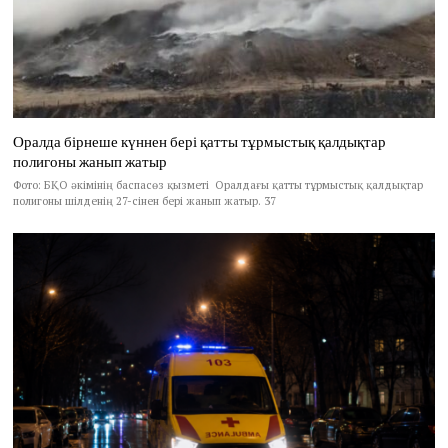
Оралда бірнеше күннен бері қатты тұрмыстық қалдықтар
полигоны жанып жатыр
Фото: БҚО әкімінің баспасөз қызметі Оралдағы қатты тұрмыстық қалдықтар
полигоны шілденің 27-сінен бері жанып жатыр. 37