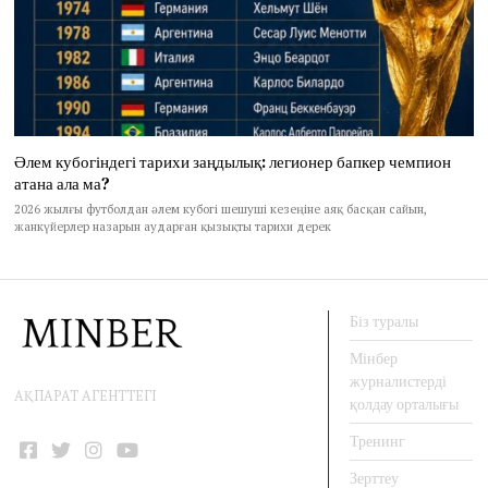
Әлем кубогіндегі тарихи заңдылық: легионер бапкер чемпион
атана ала ма?
2026 жылғы футболдан әлем кубогі шешуші кезеңіне аяқ басқан сайын,
жанкүйерлер назарын аударған қызықты тарихи дерек
Біз туралы
Мінбер
журналистерді
АҚПАРАТ АГЕНТТЕГІ
қолдау орталығы
Тренинг
Facebook
Twitter
Instagram
YouTube
Зерттеу