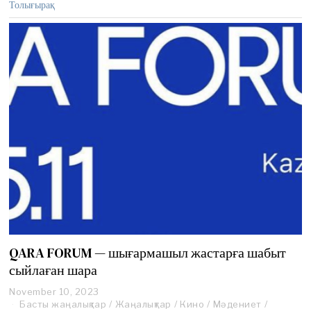
Толығырақ
QARA FORUM — шығармашыл жастарға шабыт
сыйлаған шара
November 10, 2023
Басты жаңалықтар
/
Жаңалықтар
/
Кино
/
Мәдениет
/