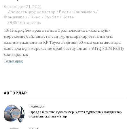
September 21, 2021
S
Азаматтық журналистер
e
/
Басты жаңалықтар
/
Жаңалықтар
/
Кино
p
/
Сұхбат
/
Қоғам
t
3889 рет қаралды
e
10-18 қыркүйек аралығында Орал қаласында «Қала күні»
m
мерекесіне байланысты сан түрлі шаралар өтті. Биылғы
b
жылдың жаңалығы ҚР Тәуелсіздігінің 30 жылдығы аясында
e
және қала күні мерекесіне орай бастау алған «JAIYQ FILM FEST»
r
2
халықаралық
7
Толығырақ
,
2
0
2
1
АВТОРЛАР
Редакция
Оралда бірнеше күннен бері қатты тұрмыстық қалдықтар
полигоны жанып жатыр