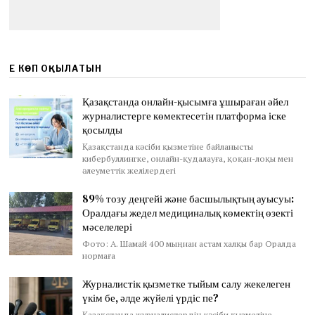
ЕҢ КӨП ОҚЫЛАТЫН
Қазақстанда онлайн-қысымға ұшыраған әйел
журналистерге көмектесетін платформа іске
қосылды
Қазақстанда кәсіби қызметіне байланысты
кибербуллингке, онлайн-қудалауға, қоқан-лоқы мен
әлеуметтік желілердегі
89% тозу деңгейі және басшылықтың ауысуы:
Оралдағы жедел медициналық көмектің өзекті
мәселелері
Фото: А. Шамай 400 мыңнан астам халқы бар Оралда
нормаға
Журналистік қызметке тыйым салу жекелеген
үкім бе, әлде жүйелі үрдіс пе?
Қазақстанда журналистердің кәсіби қызметіне