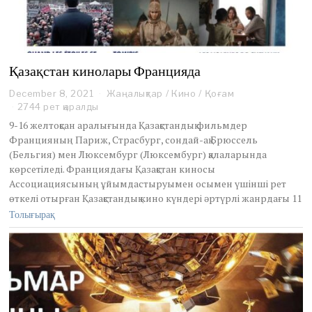
Қазақстан кинолары Францияда
December 8, 2021
D
Жаңалықтар
/
Кино
/
Қоғам
e
2744 рет қаралды
c
9-16 желтоқсан аралығында Қазақстандық фильмдер
e
Францияның Париж, Страсбург, сондай-ақ Брюссель
m
(Бельгия) мен Люксембург (Люксембург) қалаларында
b
көрсетіледі. Франциядағы Қазақстан киносы
e
r
Ассоциациясының ұйымдастыруымен осымен үшінші рет
8
өткелі отырған Қазақстандық кино күндері әртүрлі жанрдағы 11
,
Толығырақ
2
0
2
1