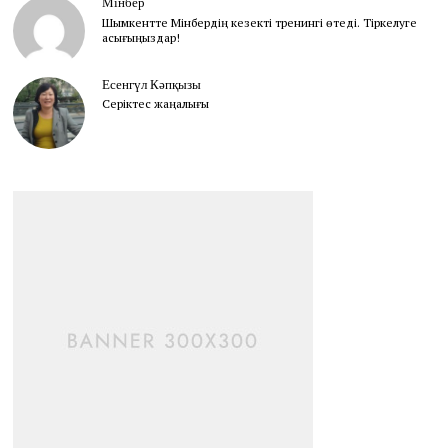
Мінбер
Шымкентте Мінбердің кезекті тренингі өтеді. Тіркелуге
асығыңыздар!
Есенгүл Кәпқызы
Серіктес жаңалығы