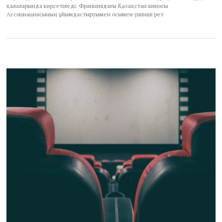
қалаларында көрсетіледі. Франциядағы Қазақстан киносы
Ассоциациясының ұйымдастыруымен осымен үшінші рет