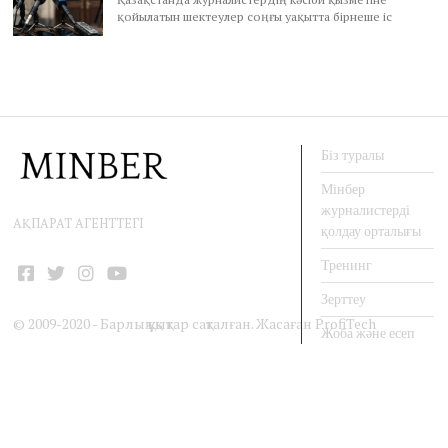
қойылатын шектеулер соңғы уақытта бірнеше іс
Біз туралы
Мінбер
журналистерді
АҚПАРАТ АГЕНТТЕГІ
қолдау орталығы
Тренинг
Facebook
Twitter
Instagram
YouTube
Зерттеу
© 2009-2020 - Барлық құқықтар сақталған. Жасаған
ProfiTech
Жоба және есеп