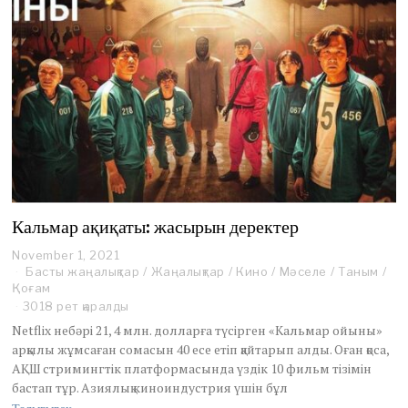
Кальмар ақиқаты: жасырын деректер
November 1, 2021
N
Басты жаңалықтар
o
/
Жаңалықтар
/
Кино
/
Мәселе
/
Таным
/
Қоғам
v
e
3018 рет қаралды
m
Netflix небәрі 21, 4 млн. долларға түсірген «Кальмар ойыны»
b
арқылы жұмсаған сомасын 40 есе етіп қайтарып алды. Оған қоса,
e
АҚШ стримингтік платформасында үздік 10 фильм тізімін
r
бастап тұр. Азиялық киноиндустрия үшін бұл
1
,