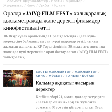
Азаматтық журналистер
e
/
Басты жаңалықтар
/
Жаңалықтар
/
Кино
p
/
Сұхбат
/
Қоғам
t
Оралда «JAIYQ FILM FEST» халықаралық
e
қысқаметражды және деректі фильмдер
m
b
кинофестивалі өтті
e
r
10-18 қыркүйек аралығында Орал қаласында «Қала күні»
2
мерекесіне байланысты сан түрлі шаралар өтті. Биылғы
7
,
жылдың жаңалығы ҚР Тәуелсіздігінің 30 жылдығы аясында
2
және қала күні мерекесіне орай бастау алған «JAIYQ FILM FEST»
0
халықаралық
2
1
БАСТЫ ЖАҢАЛЫҚТАР
/
ЖАҢАЛЫҚТАР
/
КИНО
/
МӘСЕЛЕ
/
ТАНЫМ
/
ҚОҒАМ
Кальмар ақиқаты: жасырын
деректер
Netflix небәрі 21, 4 млн. долларға түсірген
«Кальмар ойыны» арқылы жұмсаған
сомасын 40 есе етіп қайтарып алды. Оған