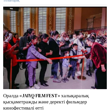
Толығырақ
2
0
2
1
Оралда «JAIYQ FILM FEST» халықаралық
қысқаметражды және деректі фильмдер
кинофестивалі өтті