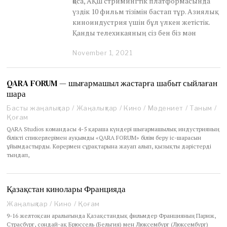
қоса, АҚШ стримингтік платформасында
үздік 10 фильм тізімін бастап тұр. Азиялық
киноиндустрия үшін бұл үлкен жетістік.
Қанды телехикаяның сіз бен біз мән
November 1, 2021
N
o
v
e
QARA FORUM — шығармашыл жастарға шабыт сыйлаған
m
шара
b
e
Басты жаңалықтар
/
Жаңалықтар
/
Кино
/
Мәдениет
/
Таным
/
r
Қоғам
1
QARA Studios командасы 4-5 қараша күндері шығармашылық индустрияның
,
білікті спикерлерімен ауқымды «QARA FORUM» білім беру іс-шарасын
2
ұйымдастырды. Көрермен сұрақтарына жауап алып, қызықты дәрістерді
0
тыңдап,
2
1
Қазақстан кинолары Францияда
Жаңалықтар
/
Кино
/
Қоғам
9-16 желтоқсан аралығында Қазақстандық фильмдер Францияның Париж,
Страсбург, сондай-ақ Брюссель (Бельгия) мен Люксембург (Люксембург)