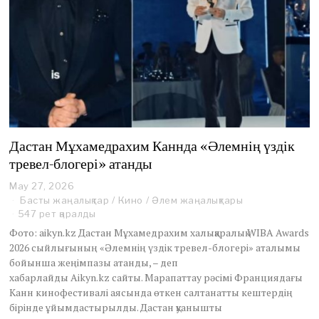
Дастан Мұхамедрахим Каннда «Әлемнің үздік
тревел-блогері» атанды
May 27, 2026
M
a
Басты жаңалықтар
/
Кино
/
Әлем жаңалықтары
y
547 рет қаралды
2
Фото: aikyn.kz Дастан Мұхамедрахим халықаралық WIBA Awards
7
2026 сыйлығының «Әлемнің үздік тревел-блогері» аталымы
,
бойынша жеңімпазы атанды, – деп
2
0
хабарлайды Aikyn.kz сайты. Марапаттау рәсімі Франциядағы
2
Канн кинофестивалі аясында өткен салтанатты кештердің
6
бірінде ұйымдастырылды. Дастан қуанышты