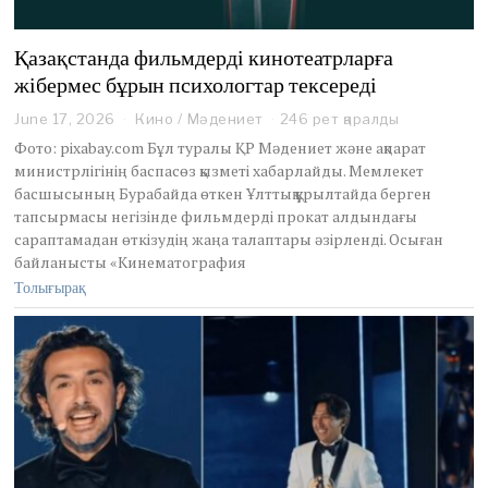
Қазақстанда фильмдерді кинотеатрларға
жібермес бұрын психологтар тексереді
June 17, 2026
J
Кино
/
Мәдениет
246 рет қаралды
u
Фото: pixabay.com Бұл туралы ҚР Мәдениет және ақпарат
n
министрлігінің баспасөз қызметі хабарлайды. Мемлекет
e
басшысының Бурабайда өткен Ұлттық құрылтайда берген
1
тапсырмасы негізінде фильмдерді прокат алдындағы
7
,
сараптамадан өткізудің жаңа талаптары әзірленді. Осыған
2
байланысты «Кинематография
0
Толығырақ
2
6