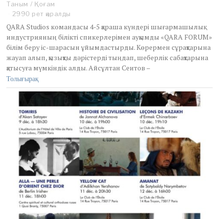
Таным
/
Қоғам
2990 рет қаралды
QARA Studios командасы 4-5 қараша күндері шығармашылық
индустрияның білікті спикерлерімен ауқымды «QARA FORUM»
білім беру іс-шарасын ұйымдастырды. Көрермен сұрақтарына
жауап алып, қызықты дәрістерді тыңдап, шеберлік сабақтарына
қатысуға мүмкіндік алды. Айсұлтан Сеитов –
Толығырақ