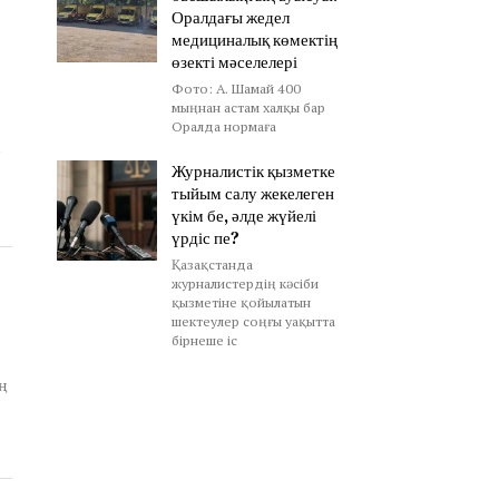
Оралдағы жедел
медициналық көмектің
өзекті мәселелері
Фото: А. Шамай 400
мыңнан астам халқы бар
Оралда нормаға
у
Журналистік қызметке
тыйым салу жекелеген
үкім бе, әлде жүйелі
үрдіс пе?
Қазақстанда
журналистердің кәсіби
қызметіне қойылатын
шектеулер соңғы уақытта
бірнеше іс