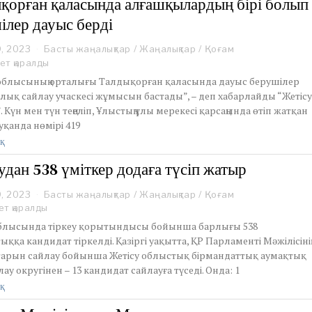
қорған қаласында алғашқылардың бірі болып
2
ілер дауыс берді
3
9, 2023
M
Басты жаңалықтар
/
Жаңалықтар
/
Қоғам
a
ет қаралды
r
 облысының орталығы Талдықорған қаласында дауыс берушілер
c
лық сайлау учаскесі жұмысын бастады”, – деп хабарлайды “Жетіс
h
. Күн мен түн теңеліп, Ұлыстың ұлы мерекесі қарсаңында өтіп жатқан
1
уқанда нөмірі 419
9
,
қ
2
0
удан 538 үміткер додаға түсіп жатыр
2
3
9, 2023
M
Басты жаңалықтар
/
Жаңалықтар
/
Қоғам
a
ет қаралды
r
облысында тіркеу қорытындысы бойынша барлығы 538
c
ыққа кандидат тіркелді. Қазіргі уақытта, ҚР Парламенті Мәжілісінің
h
тарын сайлау бойынша Жетісу облыстық бірмандаттық аумақтық
1
ау округінен – 13 кандидат сайлауға түседі. Онда: 1
9
,
қ
2
0