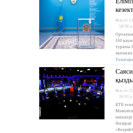
Елімі
кезек
March 1
1878 р
Орталық 
550 дауы
туралы 
ақпанда 
Толығыра
Саяси
қызды
March 11
2691 р
КТК теле
Мәжілісі
өкілдер
білдірді
«Respubl