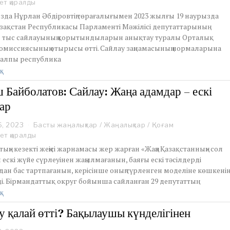
a
ет қаралды
r
зда Нұрлан Әбдіровтің төрағалығымен 2023 жылғы 19 наурызда
c
зақстан Республикасы Парламенті Мәжілісі депутаттарының
h
н тыс сайлауының қорытындыларын анықтау туралы Орталық
2
комиссиясының отырысы өтті. Сайлау заңнамасының нормаларына
8
,
жалпы республика
2
қ
0
2
 Байболатов: Сайлау: Жаңа адамдар – ескі
3
ар
6, 2023
M
Басты жаңалықтар
/
Жаңалықтар
/
Қоғам
a
ет қаралды
r
ың» кезекті жеңісі жарнамасы жер жарған «Жаңа Қазақстанның» сол
c
ескі жүйе сүрлеуінен жаңылмағанын, баяғы ескі тәсілдерді
h
ан бас тартпағанын, керісінше оның түрленген моделіне көшкені
2
і. Бірмандаттық округ бойынша сайланған 29 депутаттың
8
,
қ
2
0
у қалай өтті? Бақылаушы күнделігінен
2
3