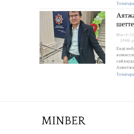
Толығыра
Аятжа
шетте
March 1
2486 р
Енді неб
комиссия
сайлауда
Ахметжан
Толығыра