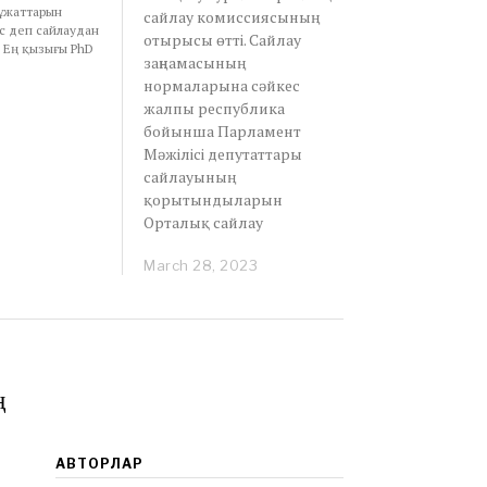
құжаттарын
сайлау комиссиясының
с деп сайлаудан
отырысы өтті. Сайлау
. Ең қызығы PhD
заңнамасының
нормаларына сәйкес
жалпы республика
бойынша Парламент
Мәжілісі депутаттары
сайлауының
қорытындыларын
Орталық сайлау
March 28, 2023
M
a
r
c
h
2
8
ң
,
2
0
2
АВТОРЛАР
3