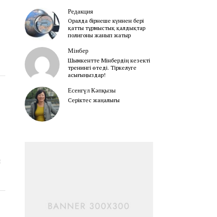
Редакция
Оралда бірнеше күннен бері
қатты тұрмыстық қалдықтар
полигоны жанып жатыр
Мінбер
Шымкентте Мінбердің кезекті
тренингі өтеді. Тіркелуге
асығыңыздар!
Есенгүл Кәпқызы
Серіктес жаңалығы
н