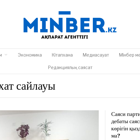
м
Экономика
Кітапхана
Медиасауат
Мінбер м
Редакциялық саясат
хат сайлауы
Саяси парт
дебаты сая
көрігін қыз
ма?