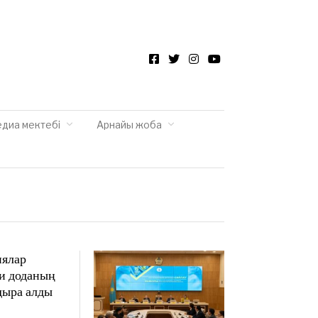
Facebook
Twitter
Instagram
YouTube
едиа мектебі
Арнайы жоба
иялар
си доданың
дыра алды