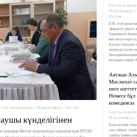
Басты жаңал
Жаңалықтар
/
Қоғам
КТК телеарнасы
эфирден үлкен д
Парламент Мәжі
мәслихаттарға 
Қазақстандағы 
өкілдері қатыст
бағдарламалары
көзқарастарын бі
Аятжан Ах
Мәслихат с
неге шеттет
Немесе бұл
комедиясы
сты жаңалықтар
/
Жаңалықтар
/
Қоғам
Басты жаңал
лаушы күнделігінен
Жаңалықтар
/
Енді небәрі тоғ
сол сайлау. Ала
н ауданы Кеген ауылында орналасқан №558
сайлау комиссия