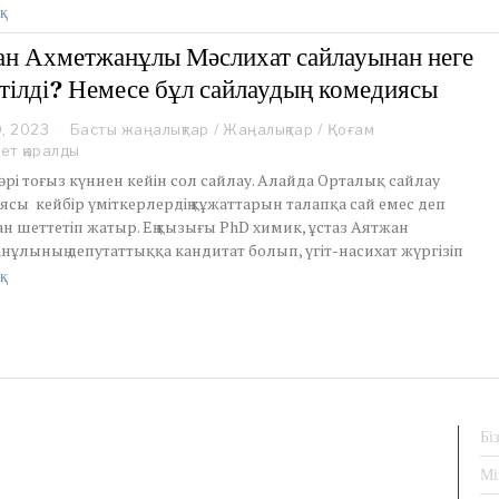
2
қ
0
2
н Ахметжанұлы Мәслихат сайлауынан неге
3
тілді? Немесе бұл сайлаудың комедиясы
0, 2023
M
Басты жаңалықтар
/
Жаңалықтар
/
Қоғам
a
ет қаралды
r
әрі тоғыз күннен кейін сол сайлау. Алайда Орталық сайлау
c
сы кейбір үміткерлердің құжаттарын талапқа сай емес деп
h
н шеттетіп жатыр. Ең қызығы PhD химик, ұстаз Аятжан
1
ұлының депутаттыққа кандитат болып, үгіт-насихат жүргізіп
0
,
қ
2
0
2
3
Бі
Мі