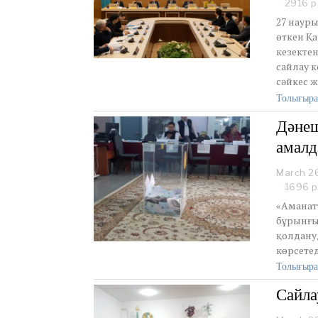
2916 р
27 науры
өткен Қа
кезекте
сайлау 
сәйкес 
Толығыра
Дәнеш
амалд
March 2
1696 р
«Аманатт
бұрынғы 
қолдануд
көрсетед
Толығыра
Сайла