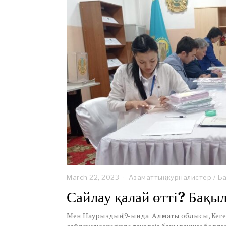
March 22, 2023
M
Азаматтық журналистер
/
Ба
a
Сайлау қалай өтті? Бақы
r
c
h
Мен Наурыздың 19-ында Алматы облысы, Кеге
2