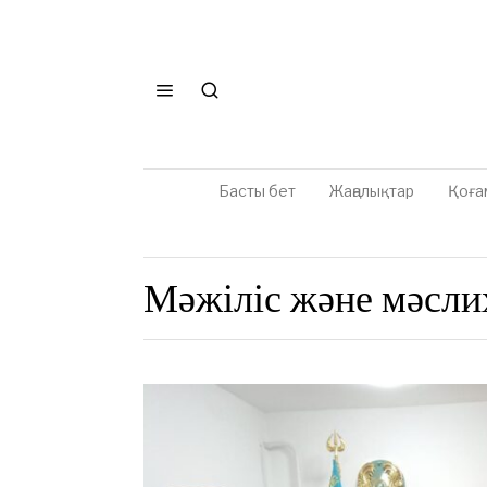
Басты бет
Жаңалықтар
Қоға
Мәжіліс және мәсли