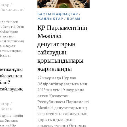
ықтар
/
Экономика
/
БАСТЫ ЖАҢАЛЫҚТАР
/
ЖАҢАЛЫҚТАР
/
ҚОҒАМ
нда тікелей
ҚР Парламентінің
ебат өтті. Оған
лісіне және
Мәжілісі
қатысатын
жеті партияның
депутаттарын
ы. Олар өз
сайлаудың
н таныстырып,
лдірді.
қорытындылары
жарияланды
метжанұлы
айлауынан
27 наурызда Нұрлан
ілді?
Әбдіровтің төрағалығымен
 сайлаудың
2023 жылғы 19 наурызда
өткен Қазақстан
Республикасы Парламенті
ықтар
/
Мәжілісі депутаттарының
Қоғам
кезектен тыс сайлауының
ыз күннен кейін
қорытындыларын
йда Орталық
анықтау туралы Орталық
сы кейбір