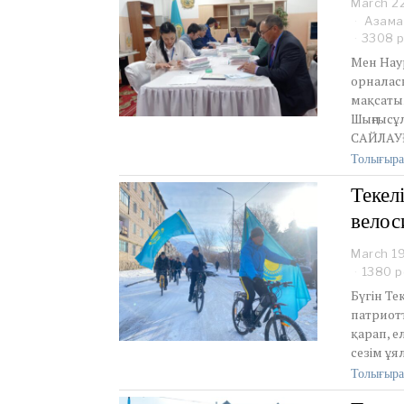
March 2
Азама
3308 р
Мен Нау
орналасқ
мақсаты
Шыңғысұл
САЙЛАУ
Толығыра
Текел
велос
March 1
1380 р
Бүгін Те
патриотт
қарап, е
сезім ұя
Толығыра