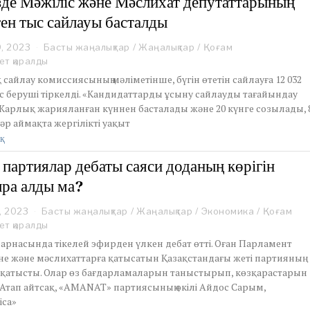
зде Мәжіліс және Мәслихат депутаттарының
2
тен тыс сайлауы басталды
3
9, 2023
M
Басты жаңалықтар
/
Жаңалықтар
/
Қоғам
a
ет қаралды
r
сайлау комиссиясының мәліметінше, бүгін өтетін сайлауға 12 032
c
с беруші тіркелді. «Кандидаттарды ұсыну сайлауды тағайындау
h
Жарлық жарияланған күннен басталады және 20 күнге созылады, 
1
әр аймақта жергілікті уақыт
9
,
қ
2
0
 партиялар дебаты саяси доданың көрігін
2
ра алды ма?
3
, 2023
M
Басты жаңалықтар
/
Жаңалықтар
/
Экономика
/
Қоғам
a
ет қаралды
r
арнасында тікелей эфирден үлкен дебат өтті. Оған Парламент
c
не және мәслихаттарға қатысатын Қазақстандағы жеті партияның
h
і қатысты. Олар өз бағдарламаларын таныстырып, көзқарастарын
1
. Атап айтсақ, «AMANAT» партиясының өкілі Айдос Сарым,
2
,
ica»