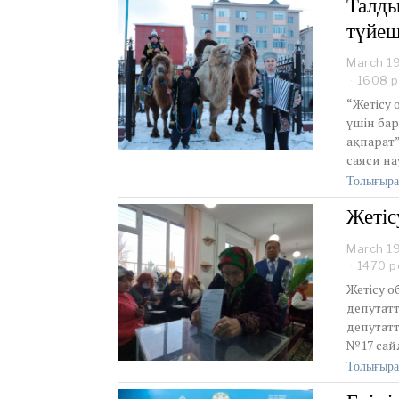
Талды
түйеш
March 1
1608 р
“Жетісу
үшін бар
ақпарат”
саяси на
Толығыра
Жетіс
March 1
1470 р
Жетісу 
депутатт
депутат
№17 сайл
Толығыра