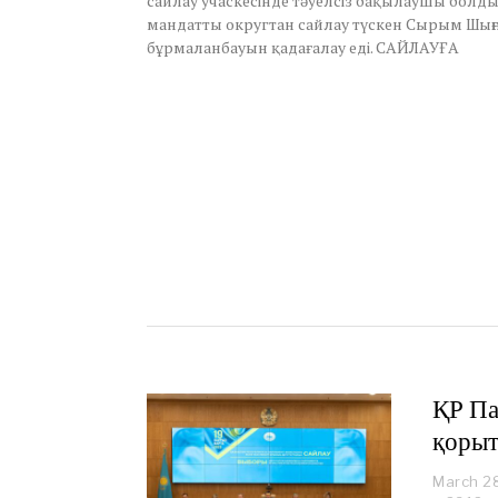
сайлау учаскесінде тәуелсіз бақылаушы болдым
6
мандатты округтан сайлау түскен Сырым Шыңғ
,
бұрмаланбауын қадағалау еді. САЙЛАУҒА
2
0
2
3
ҚР Па
қоры
March 2