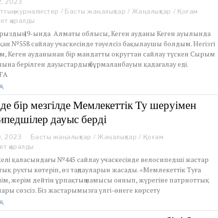
2, 2023
M
a
ттық журналистер
/
Басты жаңалықтар
/
Жаңалықтар
/
Қоғам
r
ет қаралды
c
рыздың 19-ында Алматы облысы, Кеген ауданы Кеген ауылында
h
ан №558 сайлау учаскесінде тәуелсіз бақылаушы болдым. Негізгі
2
м, Кеген ауданынан бір мандатты округтан сайлау түскен Сырым
6
,
ына берілген дауыстардың бұрмаланбауын қадағалау еді.
2
ҒА
0
қ
2
3
іде бір мезгілде Мемлекеттік Ту шеруімен
ипедшілер дауыс берді
9, 2023
M
Басты жаңалықтар
/
Жаңалықтар
/
Қоғам
a
ет қаралды
r
келі қаласындағы №445 сайлау учаскесінде велосипедші жастар
c
ық рухты көтеріп, өз таңдауларын жасады. «Мемлекеттік Туға
h
лім, жерім дейтін ұрпақтың намысы оянып, жүрегіне патриоттық
1
лары сөзсіз. Біз жастарымызға үлгі-өнеге көрсету
9
,
қ
2
0