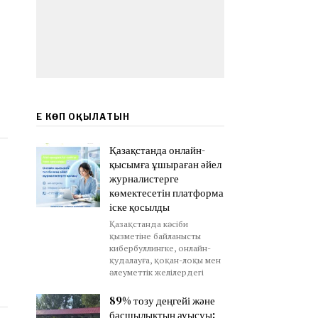
ЕҢ КӨП ОҚЫЛАТЫН
Қазақстанда онлайн-
қысымға ұшыраған әйел
журналистерге
көмектесетін платформа
іске қосылды
Қазақстанда кәсіби
қызметіне байланысты
кибербуллингке, онлайн-
қудалауға, қоқан-лоқы мен
әлеуметтік желілердегі
89% тозу деңгейі және
басшылықтың ауысуы: