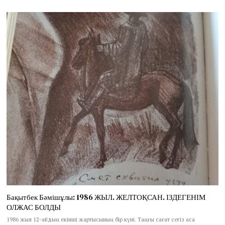
Бақытбек Бәмішұлы: 1986 ЖЫЛ. ЖЕЛТОҚСАН. ІЗДЕГЕНІМ
ОЛЖАС БОЛДЫ
1986 жыл 12-айдың екінші жартысының бір күні. Таңғы сағат сегіз аса