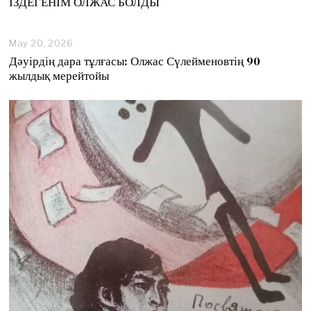
ІЗДЕГЕНІМ ОЛЖАС БОЛДЫ
May 20, 2026
M
a
Дәуірдің дара тұлғасы: Олжас Сүлейменовтің 90
y
жылдық мерейтойы
2
0
,
2
0
2
6