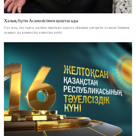
Халық бүгін Асанәлісімен қоштасады
Сөз жоқ, тау тұлға, көзінің тірісінде аңызға айналып үлгерген Асанәлі Әшімов
ағамыз да келместің кемесіне кетті.