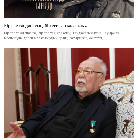
Бір есе таңданасың, бір есе таң қаласың…
Бір есе таңданасың, бір есе таң қаласың! Таңданатынымыз Бауыржан
Момышұлы деген Хас батырдың ерлігі, батырлығы, өжеттігі,