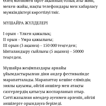
Өлең мәтінімен бірге ақынның толық аты-жөні,
мекен-жайы, нақты телефондары мен хабарласу
мүмкіндіктері көрсетілуі тиіс.
МҮШАЙРА ЖҮЛДЕЛЕРІ
І орын – Үлкен қажылық;
ІІ орын – Умра қажылығы;
ІІІ орын (3 ақынға) – 150 000 теңгеден;
Ынталандыру сыйлығы (5 ақынға) – 50000
теңгеден.
Мүшайра жеңімпаздары арнайы
ұйымдастырылған діни әндер фестивалінде
марапатталады. Марапаттау кешіне еліміздің
зиялы қауымы, әйгілі әншілер мен атақты
сазгерлердің қатысуы жоспарланып отыр.
Сәтті жазылған өлеңдер әуенмен әрленіп, әйгілі
әншілерге орындауға беріледі.