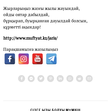
Жырларыңыз жазғы жылы жауындай,
ойды оятар дабылдай,
бұрқырап, буырқанған дауылдай болсын,
құрметті ақындар!
http://www.muftyat.kz/jaris/
Парақшамызға жазылыңыз
CІЗГЕ ҚЫЗЫҚ БОЛУЫ МҮМКІН