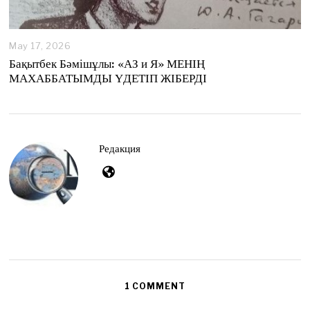
May 17, 2026
M
a
Бақытбек Бәмішұлы: «АЗ и Я» МЕНІҢ
y
МАХАББАТЫМДЫ ҮДЕТІП ЖІБЕРДІ
1
7
,
2
0
2
Редакция
6
1 COMMENT