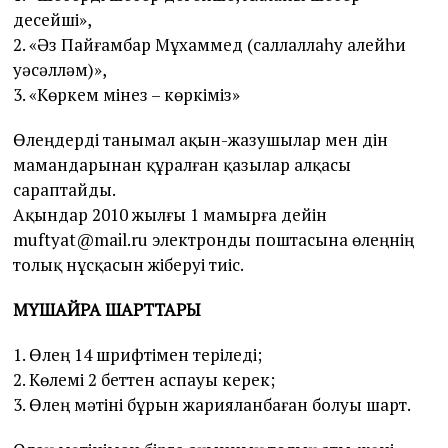
десейші»,
2. «Әз Пайғамбар Мұхаммед (саллаллаһу алейһи
уәсәлләм)»,
3. «Көркем мінез – көркіміз»
Өлеңдерді танымал ақын-жазушылар мен дін
мамандарынан құралған қазылар алқасы
сараптайды.
Ақындар 2010 жылғы 1 мамырға дейін
muftyat@mail.ru электронды поштасына өлеңнің
толық нұсқасын жіберуі тиіс.
МҮШАЙРА ШАРТТАРЫ
1. Өлең 14 шрифтімен теріледі;
2. Көлемі 2 беттен аспауы керек;
3. Өлең мәтіні бұрын жарияланбаған болуы шарт.