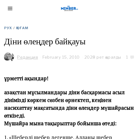
РУХ
/
ҚОҒАМ
Діни өлеңдер байқауы
Редакция
February 15, 2010
2028 рет қаралды
1
Құрметті ақындар!
Қазақстан мұсылмандары діни басқармасы асыл
дінімізді көркем сөзбен өрнектеп, кеңінен
насихаттау мақсатында діни өлеңдер мүшайрасын
өткізеді.
Мүшайра мына тақырыптар бойынша өтеді:
1. «Шеберді шебер дегенше, Алланы шебер