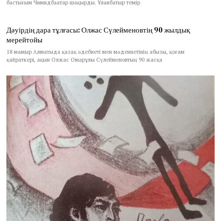
бастығым Чимидбаатар шақырды. Ұланбатыр темір
Дәуірдің дара тұлғасы: Олжас Сүлейменовтің 90 жылдық
мерейтойы
18 мамыр Алматыда қазақ әдебиеті мен мәдениетінің абызы, қоғам
қайраткері, ақын Олжас Омарұлы Сүлейменовтың 90 жасқа