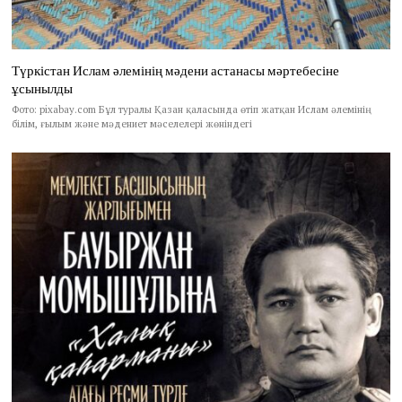
Түркістан Ислам әлемінің мәдени астанасы мәртебесіне
ұсынылды
Фото: pixabay.com Бұл туралы Қазан қаласында өтіп жатқан Ислам әлемінің
білім, ғылым және мәдениет мәселелері жөніндегі