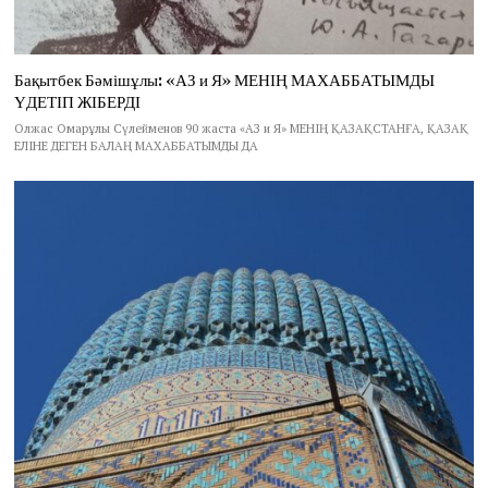
Бақытбек Бәмішұлы: «АЗ и Я» МЕНІҢ МАХАББАТЫМДЫ
ҮДЕТІП ЖІБЕРДІ
Олжас Омарұлы Сүлейменов 90 жаста «АЗ и Я» МЕНІҢ ҚАЗАҚСТАНҒА, ҚАЗАҚ
ЕЛІНЕ ДЕГЕН БАЛАҢ МАХАББАТЫМДЫ ДА