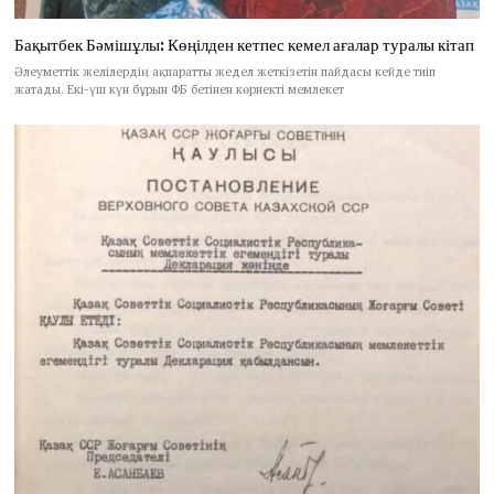
Бақытбек Бәмішұлы: Көңілден кетпес кемел ағалар туралы кітап
Әлеуметтік желілердің ақпаратты жедел жеткізетін пайдасы кейде тиіп
жатады. Екі-үш күн бұрын ФБ бетінен көрнекті мемлекет