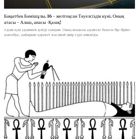
Бақытбек Бәмішұлы. 16 – желтоқсан Тәуелсіздік күні. Оның
атасы – Алаш, анасы -Қазақ!
Адам күні адаммен дейді халқым. Оның маңызы адамзат баласы бір-біріне
қолғабыс, қайырым-қарекет жасамай өмір сүре алмайды