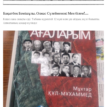
Бақытбек Бәмішұлы. Олжас Сүлейменов: Мен білем!…
Кеше ғана сияқты еді. Табаны күректей 12 күні кем үш айдың жүзі болыпты.
Алматының қоңыр күзінде