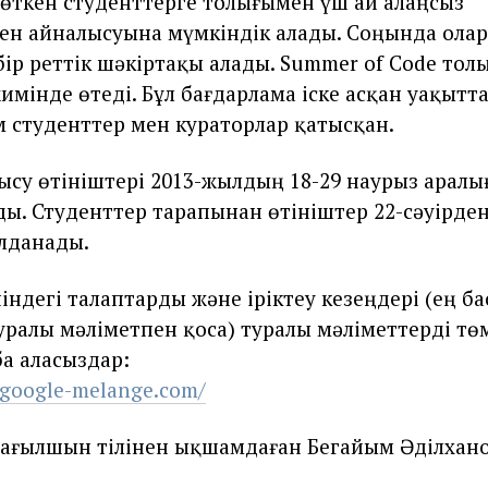
 өткен студенттерге толығымен үш ай алаңсыз
н айналысуына мүмкіндік алады. Соңында олар
бір реттік шәкіртақы алады. Summer of Code то
мінде өтеді. Бұл бағдарлама іске асқан уақытта
м студенттер мен кураторлар қатысқан.
ысу өтініштері 2013-жылдың 18-29 наурыз арал
ы. Студенттер тарапынан өтініштер 22-сәуірде
лданады.
індегі талаптарды және іріктеу кезеңдері (ең б
уралы мәліметпен қоса) туралы мәліметтерді тө
ба аласыздар:
.google-melange.com/
ағылшын тілінен ықшамдаған Бегайым Әділхан