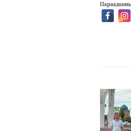
Парақшамы