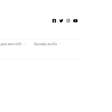
Facebook
Twitter
Instagram
YouTube
едиа мектебі
Арнайы жоба