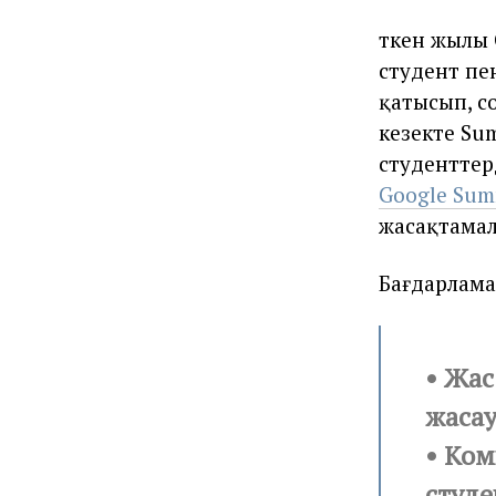
Өткен жылы
студент пе
қатысып, с
кезекте Su
студенттер
Google Sum
жасақтамал
Бағдарлама
• Жас
жасау
• Ком
студ