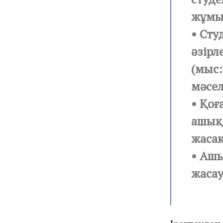
жұмыс
• Сту
әзірл
(мыс:
мәсел
• Қоғ
ашық
жасақ
• Аш
жаса