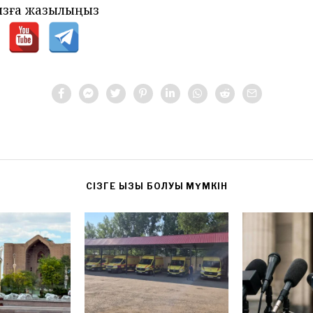
зға жазылыңыз
CІЗГЕ ҚЫЗЫҚ БОЛУЫ МҮМКІН