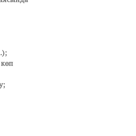
.);
 көп
у;