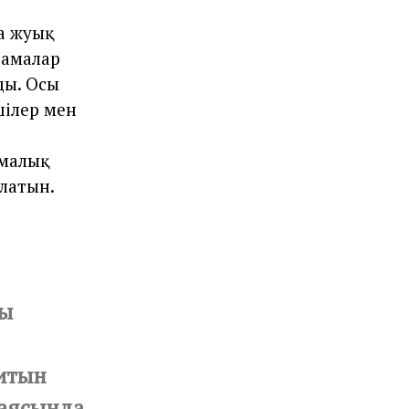
а жуық
тамалар
ды. Осы
шілер мен
амалық
латын.
ты
итын
 аясында