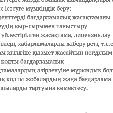
 істеуге мүмкіндік беру;
денттерді бағдарламалық жасақтаманы
еудің қыр-сырымен таныстыру
 үйлестірілген жасақтама, лицензиялау
елері, хабарламаларды жіберу реті, т.с.с
ам игілігіне қызмет жасайтын неғұрлым
 кодты бағдарламалық
тамалардың әзірленуіне мұрындық бол
ық кодты жобалардың жаңа бағдарлама
ушыларды тартуына көмектесу.