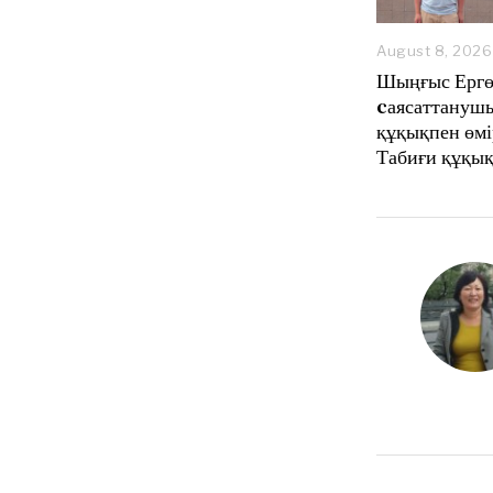
August 8, 2026
Шыңғыс Ергө
cаясаттанушы
құқықпен өмі
Табиғи құқық