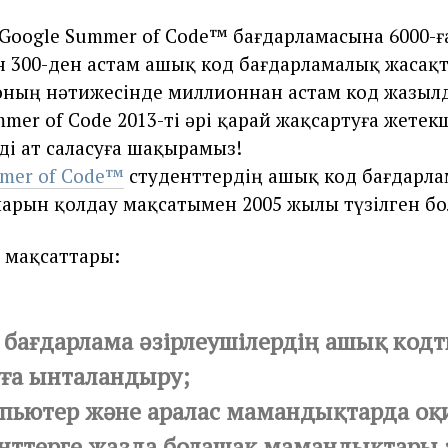
 Google Summer of Code™ бағдарламасына 6000-ғ
н 300-ден астам ашық код бағдарламалық жасақ
оның нәтижесінде миллионнан астам код жазыл
mmer of Code 2013-ті әрі қарай жақсартуға жетек
ді ат саласуға шақырамыз!
mer of Code™
студенттердің ашық код бағдарл
арын қолдау мақсатымен 2005 жылы түзілген бо
 мақсаттары:
 бағдарлама әзірлеушілердің ашық код
ға ынталандыру;
пьютер және аралас мамандықтарда оқ
енттерге жазда болашақ мамандықтары