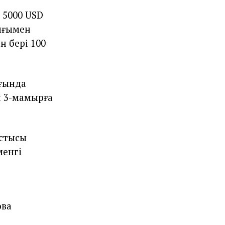
 5000 USD
лығымен
н бері 100
ығында
н 3-мамырға
астысы
менгі
ова