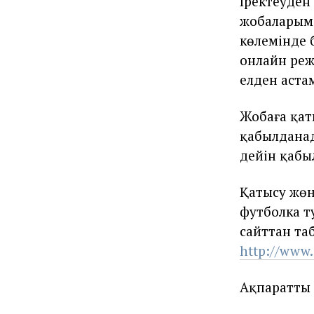
Іректеуден
жобаларыме
көлемінде 
онлайн режи
елден аста
Жобаға қат
қабылданад
дейін қабы
Қатысу жөн
футболка т
сайттан та
http://www
Ақпаратты 