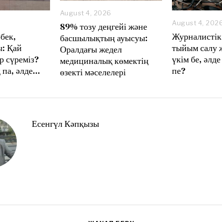
August 4, 2026
A
August 4, 202
89% тозу деңгейі және
u
бек,
Журналистік
басшылықтың ауысуы:
g
: Қай
тыйым салу 
Оралдағы жедел
u
р сүреміз?
үкім бе, әлде
s
медициналық көмектің
t
 па, әлде…
пе?
өзекті мәселелері
8
,
2
0
2
6
Есенгүл Кәпқызы