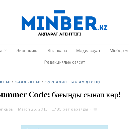
м
Экономика
Кітапхана
Медиасауат
Мінбер м
Редакциялық саясат
ЫҚТАР
/
ЖАҢАЛЫҚТАР
/
ЖУРНАЛИСТ БОЛАМ ДЕСЕҢІЗ
Summer Code: бағыңды сынап көр!
Кәпқызы
March 25, 2013
M
1785 рет қаралды
a
r
c