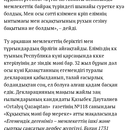
мемлекеттік байрақ түріндегі шынайы суретке куә
болдық. Мен осы сәтті көзіммен көріп елімнің
ынтымағы мен асқақтығының рухын сезіну
бақытына ие болдым», – дейді.
Ту әрқашан мемлекеттің беріктігі мен
тұрғындардың бірлігін айғақтайды. Еліміздің көк
туының Республика күні қарсаңында көкке
көтерілуінің де өзіндік мәні бар. 32 жыл бұрын дәл
осы күні Қазақстанның егемендігі туралы
декларация қабылданып, талай ғасырлық
бодандықтан соң, ел болуға алғаш қадам басқан
едік. Декларацияның маңызы жайлы заң
ғылымдарының кандидаты Қазыбек Дауталиев
«Ortalyq Qazaqstan» газетінің №118 санындағы
«Құқықтық мәні бар мереке» атты мақаласында
«Егемендік дегеніміз – мемлекеттің ішкі және
сыртқы саясатын дербес жүргізуі. Бұған 1731