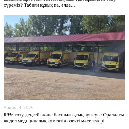
g
сүреміз? Табиғи құқық па, әлде…
u
s
t
8
,
2
0
2
6
August 4, 2026
89% тозу деңгейі және басшылықтың ауысуы: Оралдағы
жедел медициналық көмектің өзекті мәселелері