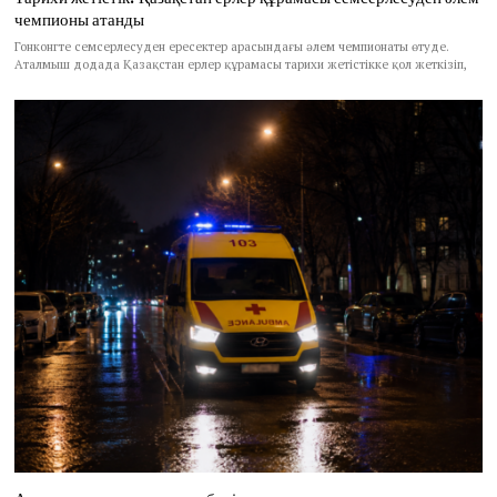
чемпионы атанды
Гонконгте семсерлесуден ересектер арасындағы әлем чемпионаты өтуде.
Аталмыш додада Қазақстан ерлер құрамасы тарихи жетістікке қол жеткізіп,