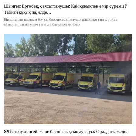
Шыңғыс Ергөбек, cаясаттанушы: Қай құқықпен өмір сүреміз?
Табиғи құқық па, әлде…
Бір аптаның шамасы болды блогерлерді жауапкершілікке тарту, тойда
айтылған уағыз және тағы да басқа қоғам өмірі
89% тозу деңгейі және басшылықтың ауысуы: Оралдағы жедел