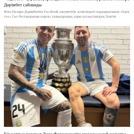
Дәрімбет сайланды
Фото Нәзира Дәрімбеттің Facebook әлеуметтік желісіндегі парақшасынан «Әділ
сөз» Сөз бостандығын қорғау халықаралық қоры қазақстандық белгілі
Бір хаттың тарихы: Энцо Фернандестің арманы қалай ақиқатқа