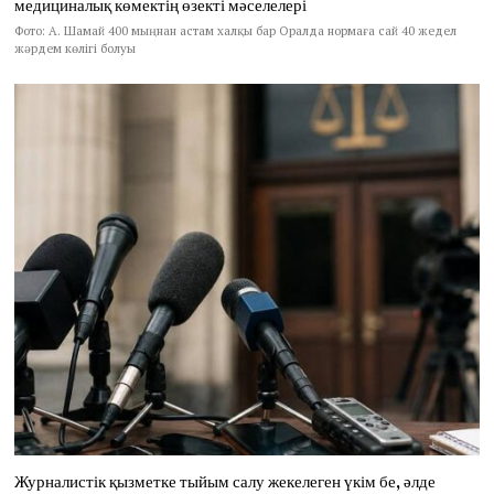
медициналық көмектің өзекті мәселелері
Фото: А. Шамай 400 мыңнан астам халқы бар Оралда нормаға сай 40 жедел
жәрдем көлігі болуы
Журналистік қызметке тыйым салу жекелеген үкім бе, әлде