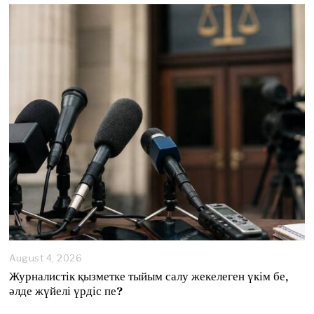
August 4, 2026
A
u
Журналистік қызметке тыйым салу жекелеген үкім бе,
g
әлде жүйелі үрдіс пе?
u
s