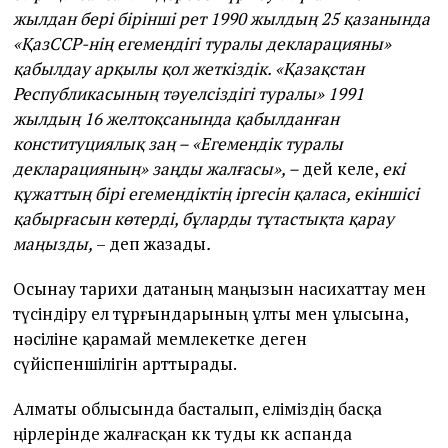
жылдан бері бірінші рет 1990 жылдың 25 қазанында
«ҚазССР-нің егемендігі туралы декларацияны»
қабылдау арқылы қол жеткіздік. «Қазақстан
Республикасының тәуелсіздігі туралы» 1991
жылдың 16 желтоқсанында қабылданған
конституциялық заң – «Егемендік туралы
декларацияның» заңды жалғасы», –
дей келе,
екі
құжаттың бірі егемендіктің іргесін қаласа, екіншісі
қабырғасын көтерді, бұларды тұтастықта қарау
маңызды,
– деп жазады
.
Осынау тарихи датаның маңызын насихаттау мен
түсіндіру ел тұрғындарының ұлты мен ұлысына,
нәсіліне қарамай мемлекетке деген
сүйіспеншілігін арттырады.
Алматы облысында басталып, еліміздің басқа
өңірлерінде жалғасқан көк туды көк аспанда