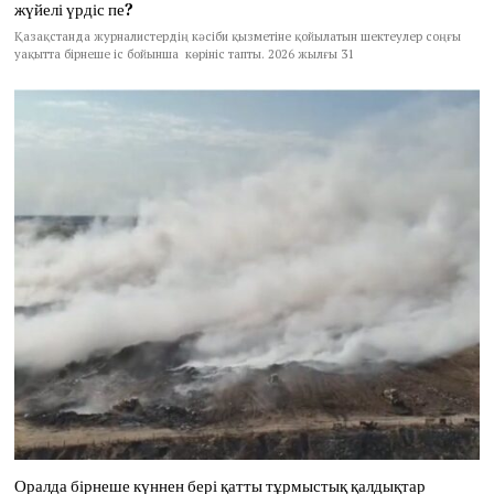
жүйелі үрдіс пе?
Қазақстанда журналистердің кәсіби қызметіне қойылатын шектеулер соңғы
уақытта бірнеше іс бойынша көрініс тапты. 2026 жылғы 31
Оралда бірнеше күннен бері қатты тұрмыстық қалдықтар