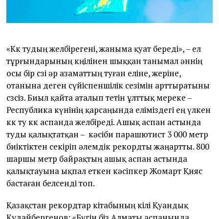
2
«Көк тудың желбірегені, жаныма қуат береді», – ел
тұрғындарының көңілінен шыққан танымал әннің
осы бір сөзі әр азаматтың туған еліне, жеріне,
отанына деген сүйіспеншілік сезімін арттыратыны
сөзсіз. Биыл қайта аталып өтетін ұлттық мереке –
Республика күнінің қарсаңында еліміздегі ең үлкен
көк ту көк аспанда желбіреді. Ашық аспан астында
туды қалықтатқан – кәсіби парашютист 3 000 метр
биіктіктен секіріп әлемдік рекордты жаңартты. 800
шаршы метр байрақтың ашық аспан астында
қалықтауына ықпал еткен кәсіпкер Жомарт Қияс
бастаған белсенді топ.
Қазақстан рекордтар кітабының өкілі Қуандық
Құдайбергенов: «Бүгін біз Алматы аспанында