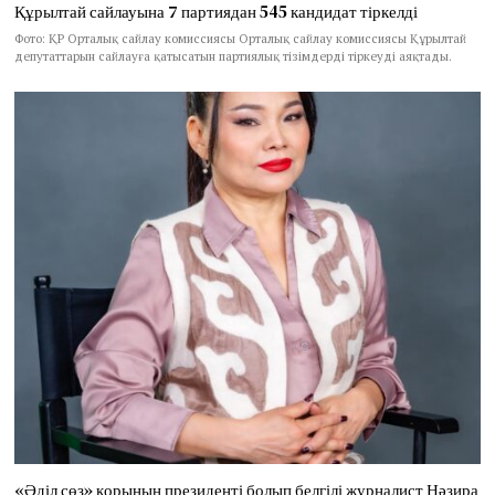
Құрылтай сайлауына 7 партиядан 545 кандидат тіркелді
Фото: ҚР Орталық сайлау комиссиясы Орталық сайлау комиссиясы Құрылтай
депутаттарын сайлауға қатысатын партиялық тізімдерді тіркеуді аяқтады.
«Әділ сөз» қорының президенті болып белгілі журналист Нәзира