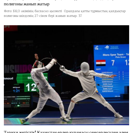
полигоны жанып жатыр
Фото: БҚО әкімінің баспасөз қызметі Оралдағы қатты тұрмыстық қалдықтар
полигоны шілденің 27-сінен бері жанып жатыр. 37
Тарихи жетістік! Қазақстан ерлер құрамасы семсерлесуден әлем