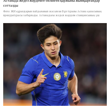
Астанада жедел жәрдемге бөлінген қаржыны жымқырғандар
сотталды
Фото: ЖИ құралдарын пайдаланып жасалған Бұл туралы Астана қаласының
прокуратурасы хабарлады. Астанадағы жедел жәрдем станциясының үш