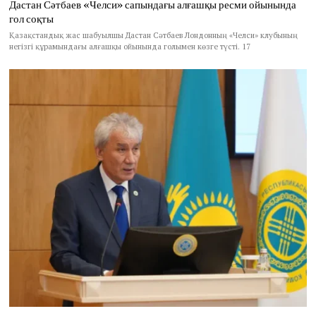
Дастан Сәтбаев «Челси» сапындағы алғашқы ресми ойынында
гол соқты
Қазақстандық жас шабуылшы Дастан Сәтбаев Лондонның «Челси» клубының
негізгі құрамындағы алғашқы ойынында голымен көзге түсті. 17