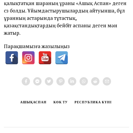
қалықтатқан шараның ұраны «Ашық Аспан» деген
сөз болды. Ұйымдастырушылардың айтуынша, бұл
ұранның астарында тұтастық,
қазақстандықтардың бейбіт аспаны деген мән
жатыр.
Парақшамызға жазылыңыз
АШЫҚАСПАН
КӨК ТУ
РЕСПУБЛИКА КҮНІ