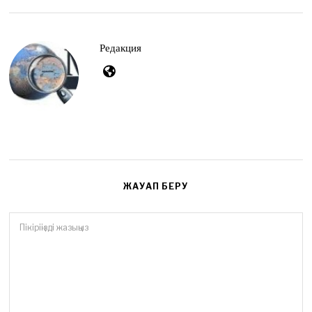
t
4
,
2
Редакция
0
2
6
ЖАУАП БЕРУ