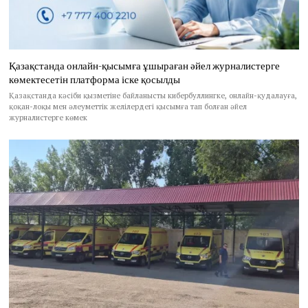
Қазақстанда онлайн-қысымға ұшыраған әйел журналистерге
көмектесетін платформа іске қосылды
Қазақстанда кәсіби қызметіне байланысты кибербуллингке, онлайн-қудалауға,
қоқан-лоқы мен әлеуметтік желілердегі қысымға тап болған әйел
журналистерге көмек