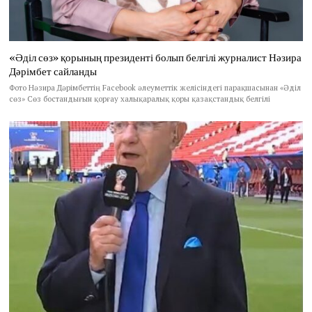
«Әділ сөз» қорының президенті болып белгілі журналист Нәзира
Дәрімбет сайланды
Фото Нәзира Дәрімбеттің Facebook әлеуметтік желісіндегі парақшасынан «Әділ
сөз» Сөз бостандығын қорғау халықаралық қоры қазақстандық белгілі