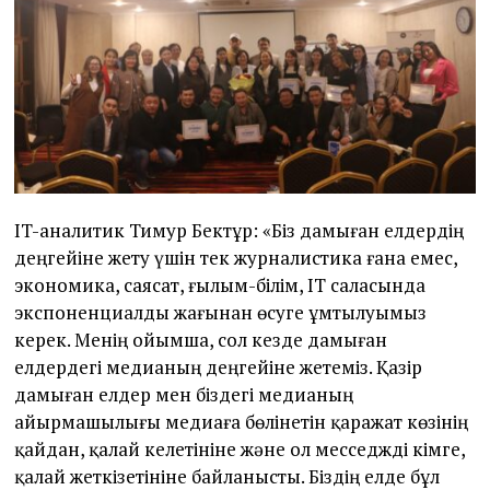
IT-аналитик Тимур Бектұр: «Біз дамыған елдердің
деңгейіне жету үшін тек журналистика ғана емес,
экономика, саясат, ғылым-білім, IT саласында
экспоненциалды жағынан өсуге ұмтылуымыз
керек. Менің ойымша, сол кезде дамыған
елдердегі медианың деңгейіне жетеміз. Қазір
дамыған елдер мен біздегі медианың
айырмашылығы медиа­ға бөлінетін қаражат көзінің
қайдан, қалай келетініне және ол месседжді кімге,
қалай жеткізетініне байланысты. Біздің елде бұл