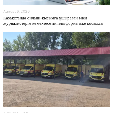
August 6, 2026
A
u
Қазақстанда онлайн-қысымға ұшыраған әйел
g
журналистерге көмектесетін платформа іске қосылды
u
s
t
6
,
2
0
2
6