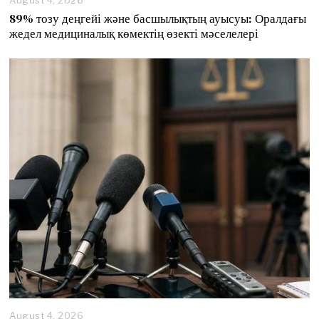
August 4, 2026
89% тозу деңгейі және басшылықтың ауысуы: Оралдағы
жедел медициналық көмектің өзекті мәселелері
August 4, 2026
A