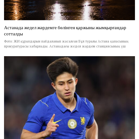
Астанада жедел жәрдемге бөлінген қаржыны жымқырғандар
сотталды
Фото: ЖИ құралдарын пайдаланып жасалған Бұл туралы Астана қаласының
прокуратурасы хабарлады. Астанадағы жедел жәрдем станциясының үш