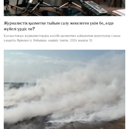
Журналистік қызметке тыйым салу жекелеген үкім бе, әлде
жүйелі үрдіс пе?
Қазақстанда журналистердің кәсіби қызметіне қойылатын шектеулер соңғы
уақытта бірнеше іс бойынша көрініс тапты. 2026 жылғы 31