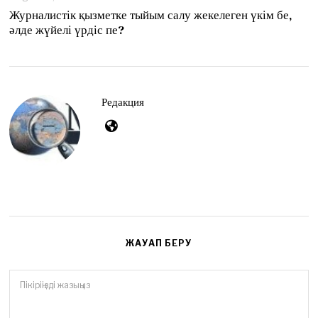
u
Журналистік қызметке тыйым салу жекелеген үкім бе,
g
әлде жүйелі үрдіс пе?
u
s
t
4
,
2
Редакция
0
2
6
ЖАУАП БЕРУ