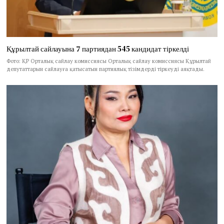
Құрылтай сайлауына 7 партиядан 545 кандидат тіркелді
Фото: ҚР Орталық сайлау комиссиясы Орталық сайлау комиссиясы Құрылтай
депутаттарын сайлауға қатысатын партиялық тізімдерді тіркеуді аяқтады.