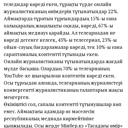
теледидар көреді екен, тұрақты түрде онлайн
журналис­тиканың өнімдерін тұтынатындар 22%.
Аймақтарда тұратын тұрғындардың 15%-ы ғана
халықаралық жаңалықты оқиды, көреді, 67%-ы
аймақтық медиаys қарайды. Ал телеарнадан не
көреді дегенге келсек, 43%-ы телесериал, 23%-ы
ойын-сауық бағдарламалар көреді, тек 10%-ы ғана
сараптамалық контентті тұтынады екен.
Онлайн журналистиканы тұтынатындарда жағдай
мүлде басқаша. Олардың 70%-ы телеарнаның
YouТube-ке шығарылған контентін көреді екен.
Осы тұрғыдан алғанда, телеарнаның журналистері
конвергентті журналистиканың талаптарын жақсы
меңгерген.
Өкініштісі сол, сапалы контентті тұтынушылар көп
емес. Аймақтағы адамдар өз мәселесін
республикалық медиада көрмейтініне
қынжылады. Осы жерде Мінбер.кз «Тасадағы өмір»