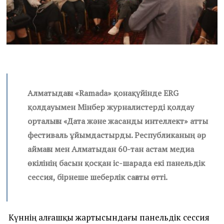
Алматыдағы «Ramada» қонақүйінде ERG
қолдауымен Мінбер журналис­терді қолдау
орталығы «Дата және жасанды интеллект» атты
фес­тиваль ұйымдастырды. Республиканың әр
аймағы мен Алматыдан 60-тан астам медиа
өкілінің басын қосқан іс-шарада екі панельдік
сессия, бірнеше шеберлік сағаты өтті.
Күннің алғашқы жартысындағы панельдік сессия