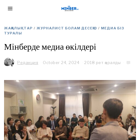
ЖАҢАЛЫҚТАР
/
ЖУРНАЛИСТ БОЛАМ ДЕСЕҢІЗ
/
МЕДИА БІЗ
ТУРАЛЫ
Мінберде медиа өкілдері
Редакция
October 24, 2024
O
2018 рет қаралды
c
t
o
b
e
r
2
4
,
2
0
2
4