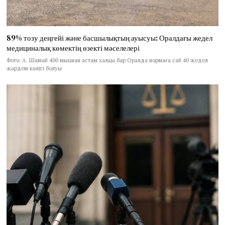
89% тозу деңгейі және басшылықтың ауысуы: Оралдағы жедел
медициналық көмектің өзекті мәселелері
Фото: А. Шамай 400 мыңнан астам халқы бар Оралда нормаға сай 40 жедел
жәрдем көлігі болуы