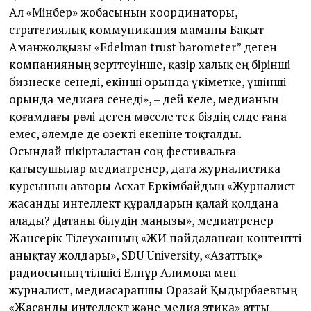
Ал «Мінбер» жобасының координаторы,
стратегиялық коммуникация маманы Бақыт
Аманжолқызы «Edelman trust barometer” деген
компанияның зерттеуінше, қазір халық ең бірінші
бизнеске сенеді, екінші орында үкіметке, үшінші
орында медиаға сенеді», – дей келе, медианың
қоғамдағы рөлі деген мәселе тек біздің елде ғана
емес, әлемде де өзекті екеніне тоқталды.
Осындай пікірталастан соң фес­тивальға
қатысушылар медиатренер, дата журналистика
курсының авторы Асхат Еркімбайдың «Журналист
жасанды интеллект құралдарын қалай қолдана
алады? Датаны білудің маңызы», медиатренер
Жансерік Тілеуханның «ЖИ пайдаланған контентті
анықтау жолдары», SDU University, «Азаттық»
радиосының тілшісі Елнұр Алимова мен
журналист, медиасарапшы Оразай Қыдырбаевтың
«Жасанды интеллект және медиа этика» атты