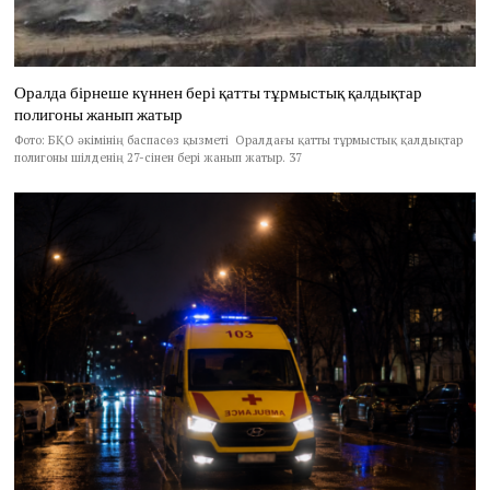
Оралда бірнеше күннен бері қатты тұрмыстық қалдықтар
полигоны жанып жатыр
Фото: БҚО әкімінің баспасөз қызметі Оралдағы қатты тұрмыстық қалдықтар
полигоны шілденің 27-сінен бері жанып жатыр. 37