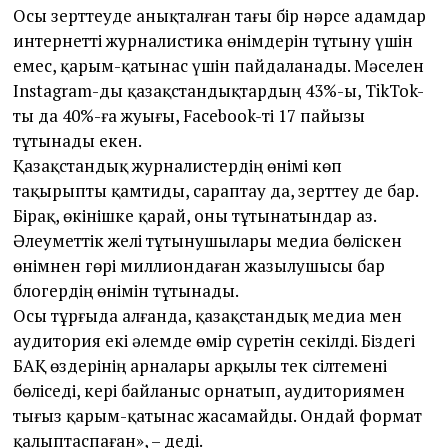
Осы зерттеуде анықталған тағы бір нәрсе адамдар
интернетті журналис­тика өнімдерін тұтыну үшін
емес, қарым-қатынас үшін пайдаланады. Мәселен
Instagram-ды қазақстандықтардың 43%-ы, TikTok-
ты да 40%-ға жуығы, Facebook-ті 17 пайызы
тұтынады екен.
Қазақстандық журналистердің өнімі көп
тақырыпты қамтиды, сараптау да, зерттеу де бар.
Бірақ, өкінішке қарай, оны тұтынатындар аз.
Әлеуметтік желі тұтынушылары медиа бөліскен
өнімнен гөрі миллиондаған жазылушысы бар
блогердің өнімін тұтынады.
Осы тұрғыда алғанда, қазақстандық медиа мен
аудитория екі әлемде өмір сүретін секілді. Біздегі
БАҚ өздерінің арналары арқылы тек сілтемені
бөліседі, кері байланыс орнатып, аудиториямен
тығыз қарым-қатынас жасамайды. Ондай формат
қалыптаспаған», – деді.