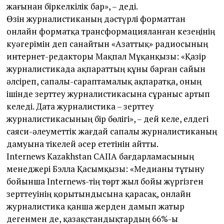
жағынан біркелкілік бар», – деді.
Өзін журналистиканың дәстүрлі форматтан
онлайн форматқа трансформацияланған кезеңінің
куәгерімін деп санайтын «Азаттық» радиосының
интернет-редакторы Мақпал Мұқанқызы: «Қазір
журналистикада ақпараттың құны барған сайын
әлсіреп, сапалы-сараптамалық ақпаратқа, оның
ішінде зерттеу журналистикасына сұраныс артып
келеді. Дата журналистика – зерттеу
журналистикасының бір бөлігі», – дей келе, елдегі
саяси-әлеуметтік жағдай сапалы журналистиканың
дамуына тікелей әсер ететінін айтты.
Internews Kazakhstan CAIIA бағдарламасының
менеджері Бэлла Қасымқызы: «Медианы тұтыну
бойынша Internews-тің төрт жыл бойы жүргізген
зерттеуінің қорытындысына қарасақ, онлайн
журналистика қанша жерден дамып жатыр
дегенмен де, қазақстандықтардың 66%-ы