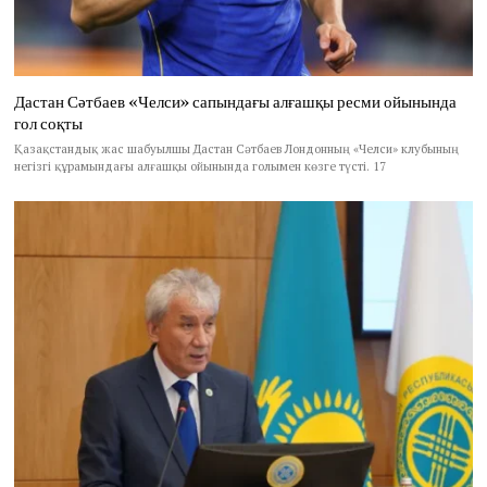
Дастан Сәтбаев «Челси» сапындағы алғашқы ресми ойынында
гол соқты
Қазақстандық жас шабуылшы Дастан Сәтбаев Лондонның «Челси» клубының
негізгі құрамындағы алғашқы ойынында голымен көзге түсті. 17