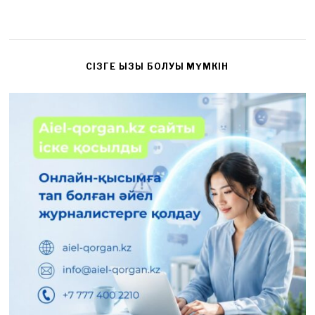
CІЗГЕ ҚЫЗЫҚ БОЛУЫ МҮМКІН