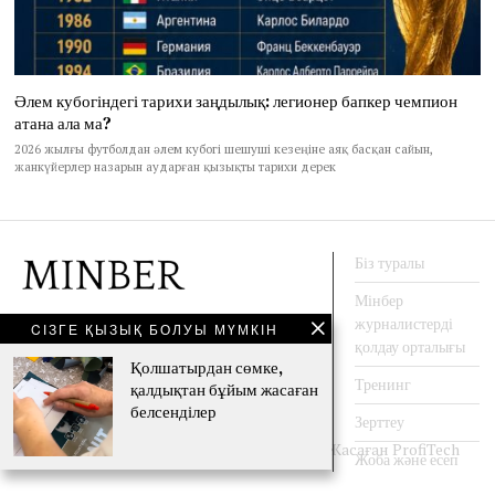
Әлем кубогіндегі тарихи заңдылық: легионер бапкер чемпион
атана ала ма?
2026 жылғы футболдан әлем кубогі шешуші кезеңіне аяқ басқан сайын,
жанкүйерлер назарын аударған қызықты тарихи дерек
Біз туралы
Мінбер
журналистерді
CІЗГЕ ҚЫЗЫҚ БОЛУЫ МҮМКІН
АҚПАРАТ АГЕНТТЕГІ
қолдау орталығы
Қолшатырдан сөмке,
Тренинг
қалдықтан бұйым жасаған
белсенділер
Facebook
Twitter
Instagram
YouTube
Зерттеу
© 2009-2020 - Барлық құқықтар сақталған. Жасаған
ProfiTech
Жоба және есеп