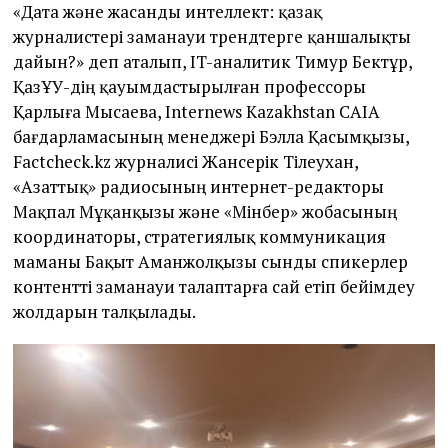
«Дата және жасанды интеллект: қазақ
журналистері заманауи трендтерге қаншалықты
дайын?» деп аталып, IT-аналитик Тимур Бектұр,
ҚазҰУ-дің қауымдастырылған профессоры
Қарлыға Мысаева, Internews Kazakhstan CAIA
бағдарламасының менеджері Бэлла Қасымқызы,
Factcheck.kz журналисі Жансерік Тілеухан,
«Азаттық» радиосының интернет-редакторы
Мақпал Мұқанқызы және «Мінбер» жобасының
координаторы, стратегиялық коммуникация
маманы Бақыт Аманжолқызы сынды спикерлер
контентті заманауи талаптарға сай етіп бейімдеу
жолдарын талқылады.