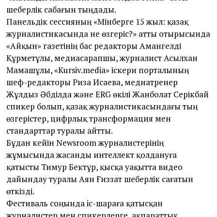
шеберлік сабағын тыңдады.
Панельдік сессияның «Мінберге 15 жыл: қазақ
журналистикасында не өзгеріс?» атты отырысында
«Айқын» газетінің бас редакторы Амангелді
Құрметұлы, медиасарапшы, журналист Асылхан
Мамашұлы, «Kursiv.media» іскери порталының
шеф-редакторы Риза Исаева, медиатренер
Жұлдыз Әбділда және ERG өкілі Жанболат Серікбай
спикер болып, қазақ журналистикасындағы тың
өзгерістер, цифр­лық трансформация мен
стандарттар туралы айтты.
Бұдан кейін Newsroom журналис­терінің
жұмысында жасанды интеллект қолдануға
қатысты Тимур Бектұр, қысқа уақытта видео
дайындау туралы Аян Ғиззат шеберлік сағатын
өткізді.
Фестиваль соңында ic-шараға қатысқан
журналистер мен спикерлерге, ақпараттық