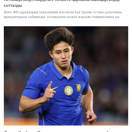
сотталды
Фото: ЖИ құралдарын пайдаланып жасалған Бұл туралы Астана қаласының
прокуратурасы хабарлады. Астанадағы жедел жәрдем станциясының үш