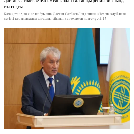
Дастан Сәтбаев «Челси» сапындағы алғашқы ресми ойынында
гол соқты
Қазақстандық жас шабуылшы Дастан Сәтбаев Лондонның «Челси» клубының
негізгі құрамындағы алғашқы ойынында голымен көзге түсті. 17