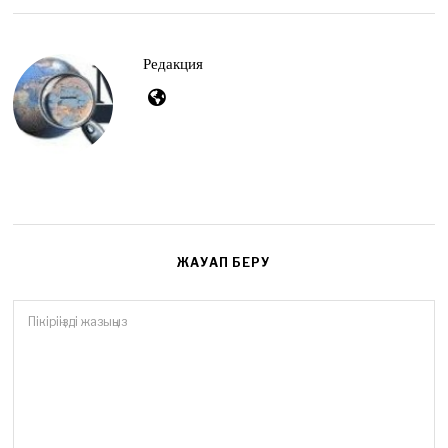
t
4
,
2
Редакция
0
2
6
ЖАУАП БЕРУ