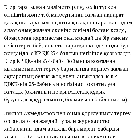
Егер таратылған мәліметтердің, келіп түскен
өтініштің және т. б. мазмұнынан жалған ақпарат
қасақана таратылған, яғни қасақана таратқан адам,
адам оның жалған екеніне сенімді болған кезде,
бірақ соған қарамастан оны қандай да бір заңсыз
себептерге байланысты таратқан кезде, онда бұл
жағдайда іс ҚР ҚК 274 баптың негізінде қозғалады.
Егер ҚР ҚК-нің 274-бабы бойынша қозғалған
қылмыстық істі тергеу барысында көрінеу жалған
ақпараттың белгісі жоқ екені анықталса, іс ҚР
ҚІЖК-нің 35-бабының негізінде тоқтатылуға
жатады (оқиғаның не қылмыстық құқық
бұзушылық құрамының болмауына байланысты).
Лұқпан Ахмедьяров пен оның қорғаушысы тергеу
органдарына жағдай туралы журналистке
хабарлаған адам арқылы барлық хат-хабарды
ұсынды. Бұл канал авторының іс-әрекетінде