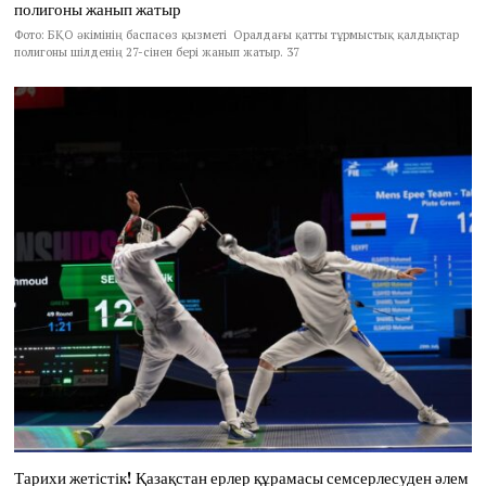
полигоны жанып жатыр
Фото: БҚО әкімінің баспасөз қызметі Оралдағы қатты тұрмыстық қалдықтар
полигоны шілденің 27-сінен бері жанып жатыр. 37
Тарихи жетістік! Қазақстан ерлер құрамасы семсерлесуден әлем