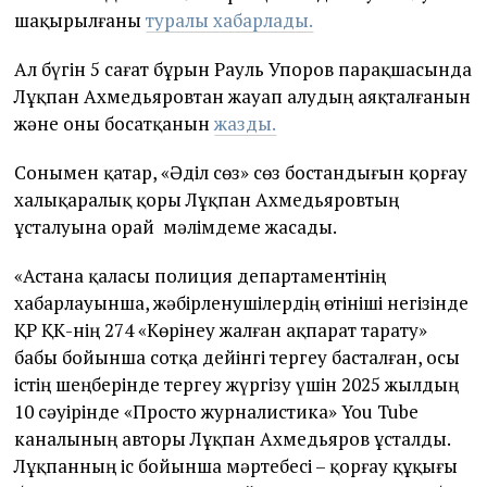
шақырылғаны
туралы хабарлады.
Ал бүгін 5 сағат бұрын Рауль Упоров парақшасында
Лұқпан Ахмедьяровтан жауап алудың аяқталғанын
және оны босатқанын
жазды.
Cонымен қатар, «Әділ сөз» сөз бостандығын қорғау
халықаралық қоры Лұқпан Ахмедьяровтың
ұсталуына орай мәлімдеме жасады.
«Астана қаласы полиция департаментінің
хабарлауынша, жәбірленушілердің өтініші негізінде
ҚР ҚК-нің 274 «Көрінеу жалған ақпарат тарату»
бабы бойынша сотқа дейінгі тергеу басталған, осы
істің шеңберінде тергеу жүргізу үшін 2025 жылдың
10 сәуірінде «Просто журналистика» You Tube
каналының авторы Лұқпан Ахмедьяров ұсталды.
Лұқпанның іс бойынша мәртебесі – қорғау құқығы