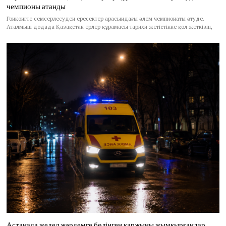
чемпионы атанды
Гонконгте семсерлесуден ересектер арасындағы әлем чемпионаты өтуде.
Аталмыш додада Қазақстан ерлер құрамасы тарихи жетістікке қол жеткізіп,
Астанада жедел жәрдемге бөлінген қаржыны жымқырғандар