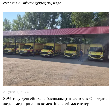
g
сүреміз? Табиғи құқық па, әлде…
u
s
t
8
,
2
0
2
6
August 4, 2026
89% тозу деңгейі және басшылықтың ауысуы: Оралдағы
жедел медициналық көмектің өзекті мәселелері