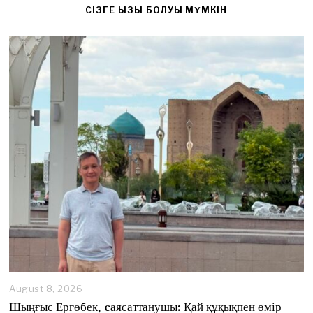
CІЗГЕ ҚЫЗЫҚ БОЛУЫ МҮМКІН
August 8, 2026
A
u
Шыңғыс Ергөбек, cаясаттанушы: Қай құқықпен өмір