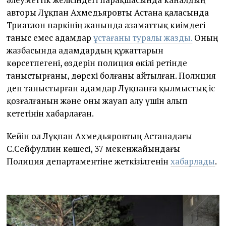
авторы Лұқпан Ахмедьяровты Астана қаласында
Триатлон паркінің жанында азаматтық киімдегі
таныс емес адамдар
ұстағаны туралы жазды.
Оның
жазбасында адамдардың құжаттарын
көрсетпегені, өздерін полиция өкілі ретінде
таныстырғаны, дөрекі болғаны айтылған. Полиция
деп таныстырған адамдар Лұқпанға қылмыстық іс
қозғалғанын және оны жауап алу үшін алып
кететінін хабарлаған.
Кейін ол Лұқпан Ахмедьяровтың Астанадағы
С.Сейфуллин көшесі, 37 мекенжайындағы
Полиция департаментіне жеткізілгенін
хабарлады
.