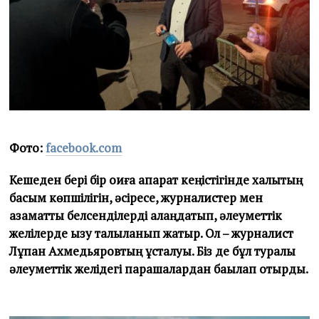
Фото:
facebook.com
Кешеден бері бір оқиға ақпарат кеңістігінде халықтың
басым көпшілігін, әсіресе, журналистер мен
азаматтық белсенділерді алаңдатып, әлеуметтік
желілерде қызу талқыланып жатыр. Ол – журналист
Лұқпан Ахмедьяровтың ұсталуы. Біз де бұл туралы
әлеуметтік желідегі парақшалардан бақылап отырдық.