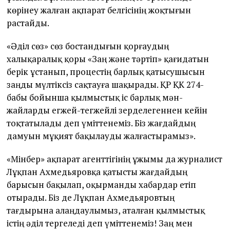
көрінеу жалған ақпарат белгісінің жоқтығын
растайды.
«Әділ сөз» сөз бостандығын қорғаудың
халықаралық қоры «Заң және тәртіп» қағидатын
берік ұстанып, процестің барлық қатысушысын
заңды мүлтіксіз сақтауға шақырады. ҚР ҚК 274-
бабы бойынша қылмыстық іс барлық мән-
жайларды егжей-тегжейлі зерделегеннен кейін
тоқтатылады деп үміттенеміз. Біз жағдайдың
дамуын мұқият бақылауды жалғастырамыз».
«Мінбер» ақпарат агенттігінің ұжымы да журналист
Лұқпан Ахмедьяровқа қатысты жағдайдың
барысын бақылап, оқырманды хабардар етіп
отырады. Біз де Лұқпан Ахмедьяровтың
тағдырына алаңдаулымыз, аталған қылмыстық
істің әділ тергеледі деп үміттенеміз! Заң мен