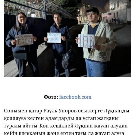
Фото:
facebook.com
Сонымен қатар Рауль Упоров осы жерге Лұқпанды
қолдауға келген адамдарды да ұстап жатқаны
туралы айтты. Көп кешікпей Лұқпан жауап алудан
кейін шыққанын және ертең тағы да жауап алуға