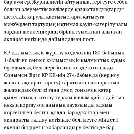
бар куәгер. Журналистің айтуынша, тергеуге себеп
болған әлеуметтік желілерде қазақстандықтарды
шетелдік қарулы қақтығыстарға қатысуға
мәжбүрлеп тартудың ықтимал қауіп-қатері туралы
зардап шеккендердің бірінің туысынан алынған
ақпарат негізінде дайындалған пост.
ҚР қылмыстық іс жүргізу кодексінің 180-бабының
1-бөлігіне сәйкес қылмыстық іс қылмыстық құқық
бұзушылық белгілері болған кезде қозғалады.
Сонымен бірге ҚР ҚК-нің 274-бабында (көрінеу
жалған ақпарат тарату) таратылған ақпараттың
жалғандық белгісі ғана емес, сонымен қатар
қылмыстық іс қозғау туралы шешім қабылдайтын
құқық қорғау органының лауазымды адамы
көрсетілген белгіні қолда бар құжаттар мен
ақпаратты талдау негізінде белгілеуге міндетті
екенін білдіретін хабарландыру белгісі де бар.