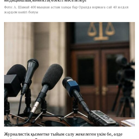
Фото: А. Шамай 400 мыңнан астам халқы бар Оралда нормаға сай 40 жедел
жәрдем көлігі болуы
Журналистік қызметке тыйым салу жекелеген үкім бе, әлде