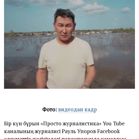
Фото:
видеодан кадр
Бір күн бұрын «Просто журналистика» You Tube
каналының журналисі Рауль Упоров Facebook
әлеуметтік желісіндегі парақшасында каналдың