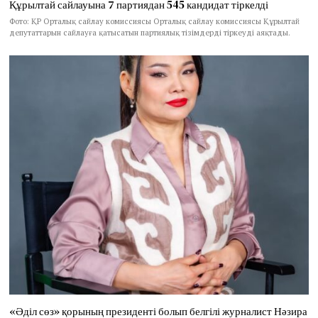
Құрылтай сайлауына 7 партиядан 545 кандидат тіркелді
Фото: ҚР Орталық сайлау комиссиясы Орталық сайлау комиссиясы Құрылтай
депутаттарын сайлауға қатысатын партиялық тізімдерді тіркеуді аяқтады.
«Әділ сөз» қорының президенті болып белгілі журналист Нәзира