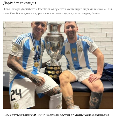
Дәрімбет сайланды
Фото Нәзира Дәрімбеттің Facebook әлеуметтік желісіндегі парақшасынан «Әділ
сөз» Сөз бостандығын қорғау халықаралық қоры қазақстандық белгілі
Бір хаттың тарихы: Энцо Фернандестің арманы қалай ақиқатқа