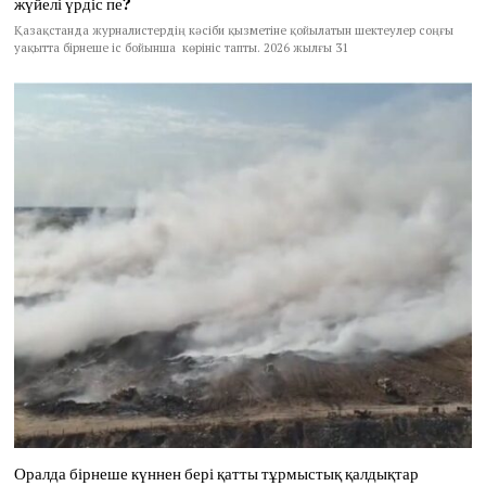
жүйелі үрдіс пе?
Қазақстанда журналистердің кәсіби қызметіне қойылатын шектеулер соңғы
уақытта бірнеше іс бойынша көрініс тапты. 2026 жылғы 31
Оралда бірнеше күннен бері қатты тұрмыстық қалдықтар