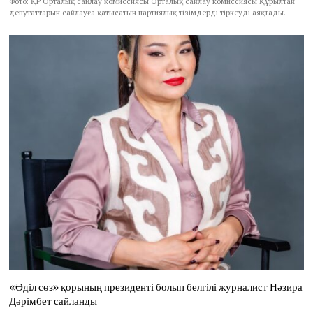
Фото: ҚР Орталық сайлау комиссиясы Орталық сайлау комиссиясы Құрылтай
депутаттарын сайлауға қатысатын партиялық тізімдерді тіркеуді аяқтады.
«Әділ сөз» қорының президенті болып белгілі журналист Нәзира
Дәрімбет сайланды