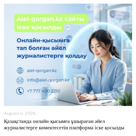
August 6, 2026
A
u
Қазақстанда онлайн-қысымға ұшыраған әйел
g
журналистерге көмектесетін платформа іске қосылды
u
s