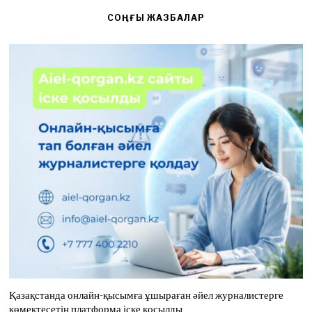
СОҢҒЫ ЖАЗБАЛАР
Қазақстанда онлайн-қысымға ұшыраған әйел журналистерге
көмектесетін платформа іске қосылды