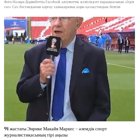
Фото Нәзира Дәрімбеттің Facebook әлеуметтік желісіндегі парақшасынан «Әділ
сөз» Сөз бостандығын қорғау халықаралық қоры қазақстандық белгілі
91 жастағы Энрике Макайя Маркес – әлемдік спорт
журналистикасының тірі аңызы