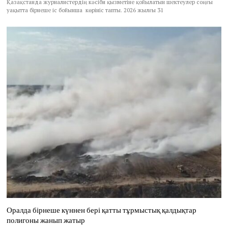
Қазақстанда журналистердің кәсіби қызметіне қойылатын шектеулер соңғы
уақытта бірнеше іс бойынша көрініс тапты. 2026 жылғы 31
Оралда бірнеше күннен бері қатты тұрмыстық қалдықтар
полигоны жанып жатыр