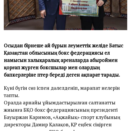
Осыдан бірнеше ай бұрын әлеуметтік желіде Батыс
Қазақстан облысының бокс федерациясы ел
намысын халықаралық ареналарда абыроймен
қорғап жүрген боксшылар мен олардың
бапкерлеріне пәтер береді деген ақпарат тарады.
Күні бүгін сөз іспен дәлелденіп, марапат иелерін
тапты.
Оралда арнайы ұйымдастырылған салтанатты
жиынға БҚО бокс федерациясының президенті
Бауыржан Каримов, «Ақжайық» спорт клубының
директоры Дамир Қалақов, ҚР еңбек сіңірген