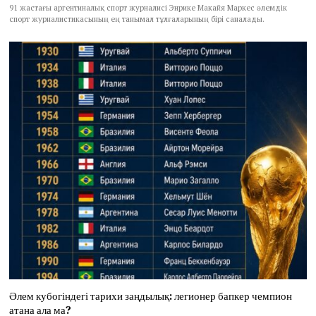
91 жастағы аргентиналық спорт журналисі Энрике Макайя Маркес әлемдік
спорт журналистикасының ең танымал тұлғаларының бірі саналады.
Әлем кубогіндегі тарихи заңдылық: легионер бапкер чемпион
атана ала ма?