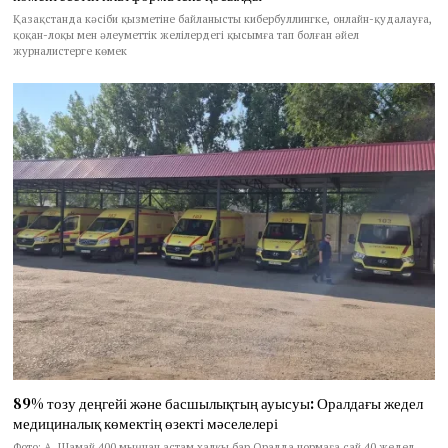
Қазақстанда кәсіби қызметіне байланысты кибербуллингке, онлайн-қудалауға,
қоқан-лоқы мен әлеуметтік желілердегі қысымға тап болған әйел
журналистерге көмек
89% тозу деңгейі және басшылықтың ауысуы: Оралдағы жедел
медициналық көмектің өзекті мәселелері
Фото: А. Шамай 400 мыңнан астам халқы бар Оралда нормаға сай 40 жедел