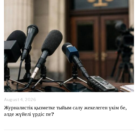
August 4, 2026
A
u
Журналистік қызметке тыйым салу жекелеген үкім бе,
g
әлде жүйелі үрдіс пе?
u
s
t
4