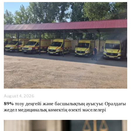
t
6
,
2
0
2
6
August 4, 2026
89% тозу деңгейі және басшылықтың ауысуы: Оралдағы
жедел медициналық көмектің өзекті мәселелері