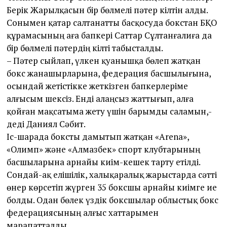
Берік Жарылқасын бір бөлмелі пәтер кілтін алды.
Сонымен қатар салтанатты басқосуда бокстан БҚО
құрамасының аға бапкері Саттар Сұлтанғалиға да
бір бөлмелі пәтердің кілті табысталды.
– Пәтер сыйлап, үлкен қуанышқа бөлеп жатқан
бокс жанашырларына, федерация басшылығына,
осындай жетістікке жеткізген бапкерлеріме
алғысым шексіз. Енді алаңсыз жаттығып, алға
қойған мақсатыма жету үшін барымды саламын,-
деді Даниял Сәбит.
Іс-шарада боксты дамытып жатқан «Arena»,
«Олимп» және «Алмазбек» спорт клубтарының
басшыларына арнайы киім-кешек тарту етілді.
Сондай-ақ елішілік, халықаралық жарыстарда сәтті
өнер көрсетіп жүрген 35 боксшы арнайы киімге ие
болды. Одан бөлек үздік боксшылар облыстық бокс
федерациясының алғыс хаттарымен
марапатталды.