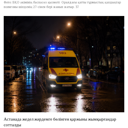
Фото: БҚО әкімінің баспасөз қызметі Оралдағы қатты тұрмыстық қалдықтар
полигоны шілденің 27-сінен бері жанып жатыр. 37
Астанада жедел жәрдемге бөлінген қаржыны жымқырғандар
сотталды