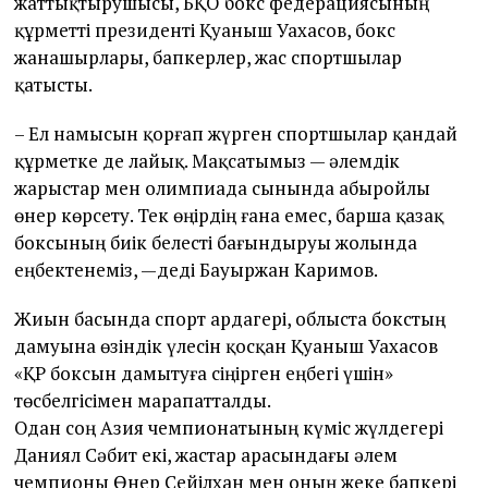
жаттықтырушысы, БҚО бокс федерациясының
құрметті президенті Қуаныш Уахасов, бокс
жанашырлары, бапкерлер, жас спортшылар
қатысты.
– Ел намысын қорғап жүрген спортшылар қандай
құрметке де лайық. Мақсатымыз — әлемдік
жарыстар мен олимпиада сынында абыройлы
өнер көрсету. Тек өңірдің ғана емес, барша қазақ
боксының биік белесті бағындыруы жолында
еңбектенеміз, —деді Бауыржан Каримов.
Жиын басында спорт ардагері, облыста бокстың
дамуына өзіндік үлесін қосқан Қуаныш Уахасов
«ҚР боксын дамытуға сіңірген еңбегі үшін»
төсбелгісімен марапатталды.
Одан соң Азия чемпионатының күміс жүлдегері
Даниял Сәбит екі, жастар арасындағы әлем
чемпионы Өнер Сейілхан мен оның жеке бапкері