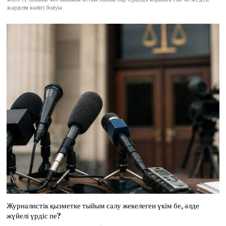
жәрдем көлігі болуы
Журналистік қызметке тыйым салу жекелеген үкім бе, әлде
жүйелі үрдіс пе?