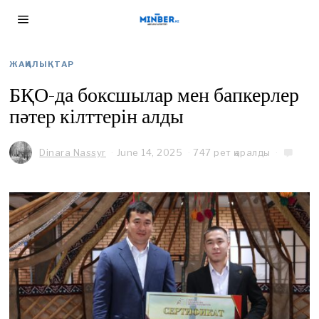
ЖАҢАЛЫҚТАР
БҚО-да боксшылар мен бапкерлер
пәтер кілттерін алды
Dinara Nassyr
June 14, 2025
747 рет қаралды