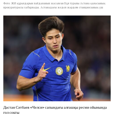
Фото: ЖИ құралдарын пайдаланып жасалған Бұл туралы Астана қаласының
прокуратурасы хабарлады. Астанадағы жедел жәрдем станциясының үш
Дастан Сәтбаев «Челси» сапындағы алғашқы ресми ойынында
гол соқты