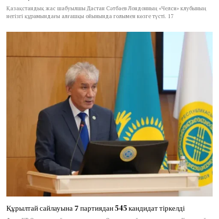
Қазақстандық жас шабуылшы Дастан Сәтбаев Лондонның «Челси» клубының
негізгі құрамындағы алғашқы ойынында голымен көзге түсті. 17
Құрылтай сайлауына 7 партиядан 545 кандидат тіркелді