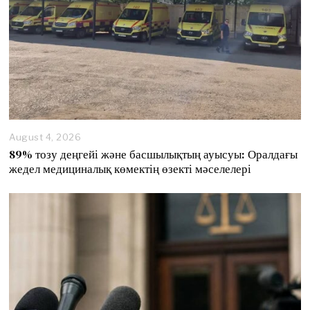
August 4, 2026
89% тозу деңгейі және басшылықтың ауысуы: Оралдағы
жедел медициналық көмектің өзекті мәселелері