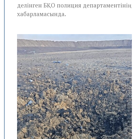
делінген БҚО полиция департаментінің
хабарламасында.