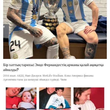
Бір хаттың тарихы: Энцо Фернандестің арманы қалай ақиқатқа
айналды?
2016 жыл. АҚШ, Нью-Джерси. MetLife Stadium. Копа Америка финалы.
Аргентина тағы да шешуші ойында сүрінді. Чили