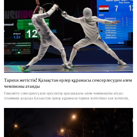
Тарихи жетістік! Қазақстан ерлер құрамасы семсерлесуден әлем
чемпионы атанды
Гонконгте семсерлесуден ересектер арасындағы әлем чемпионаты өтуде.
Аталмыш додада Қазақстан ерлер құрамасы тарихи жетістікке қол жеткізіп,