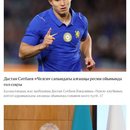
Дастан Сәтбаев «Челси» сапындағы алғашқы ресми ойынында
гол соқты
Қазақстандық жас шабуылшы Дастан Сәтбаев Лондонның «Челси» клубының
негізгі құрамындағы алғашқы ойынында голымен көзге түсті. 17