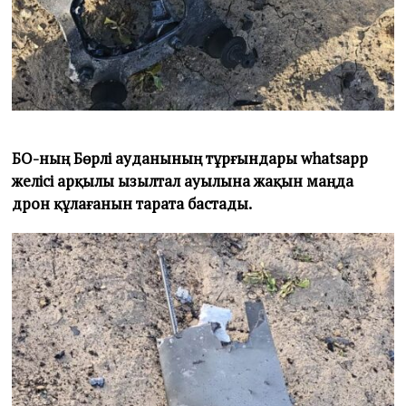
БҚО-ның Бөрлі ауданының тұрғындары whatsapp
желісі арқылы Қызылтал ауылына жақын маңда
дрон құлағанын тарата бастады.