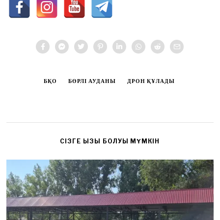
БҚО
БӨРЛІ АУДАНЫ
ДРОН ҚҰЛАДЫ
CІЗГЕ ҚЫЗЫҚ БОЛУЫ МҮМКІН