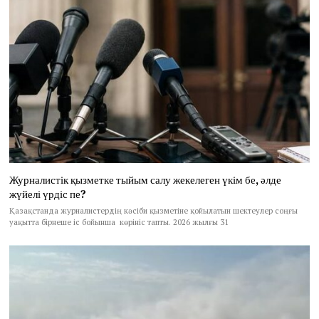
Журналистік қызметке тыйым салу жекелеген үкім бе, әлде
жүйелі үрдіс пе?
Қазақстанда журналистердің кәсіби қызметіне қойылатын шектеулер соңғы
уақытта бірнеше іс бойынша көрініс тапты. 2026 жылғы 31