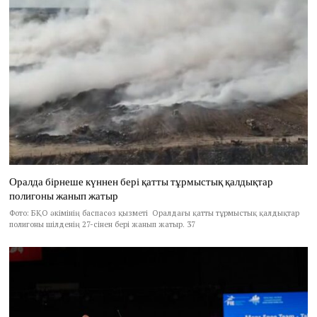
Оралда бірнеше күннен бері қатты тұрмыстық қалдықтар
полигоны жанып жатыр
Фото: БҚО әкімінің баспасөз қызметі Оралдағы қатты тұрмыстық қалдықтар
полигоны шілденің 27-сінен бері жанып жатыр. 37