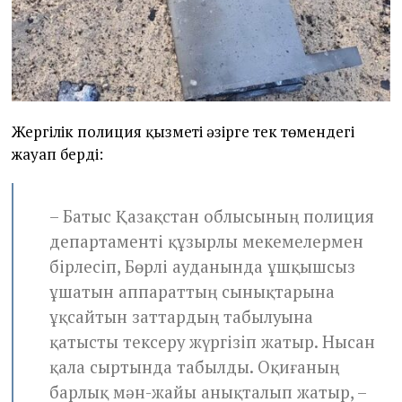
Жергілік полиция қызметі әзірге тек төмендегі
жауап берді:
– Батыс Қазақстан облысының полиция
департаменті құзырлы мекемелермен
бірлесіп, Бөрлі ауданында ұшқышсыз
ұшатын аппараттың сынықтарына
ұқсайтын заттардың табылуына
қатысты тексеру жүргізіп жатыр. Нысан
қала сыртында табылды. Оқиғаның
барлық мән-жайы анықталып жатыр, –