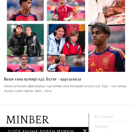
Кеше ғана кумирі еді. Бүгін – қарсыласы
Әлем кубогінің финалында Аргентина мен Испания кездеседі. Бұл – тек алтын
жүлде үшін тартыс емес, тұтас
Біз туралы
Мінбер
CІЗГЕ ҚЫЗЫҚ БОЛУЫ МҮМКІН