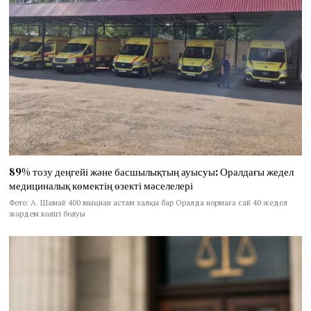
89% тозу деңгейі және басшылықтың ауысуы: Оралдағы жедел
медициналық көмектің өзекті мәселелері
Фото: А. Шамай 400 мыңнан астам халқы бар Оралда нормаға сай 40 жедел
жәрдем көлігі болуы