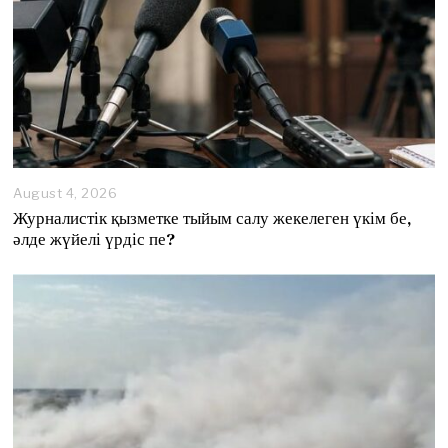
August 4, 2026
A
u
Журналистік қызметке тыйым салу жекелеген үкім бе,
g
әлде жүйелі үрдіс пе?
u
s
t
4
,
2
0
2
6