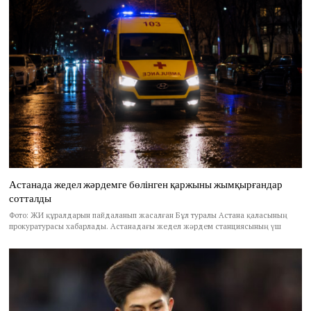
Астанада жедел жәрдемге бөлінген қаржыны жымқырғандар
сотталды
Фото: ЖИ құралдарын пайдаланып жасалған Бұл туралы Астана қаласының
прокуратурасы хабарлады. Астанадағы жедел жәрдем станциясының үш