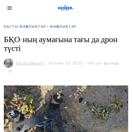
БАСТЫ ЖАҢАЛЫҚТАР
/
ЖАҢАЛЫҚТАР
БҚО-ның аумағына тағы да дрон
түсті
Dinara Nassyr
October 23, 2025
641 рет қаралды