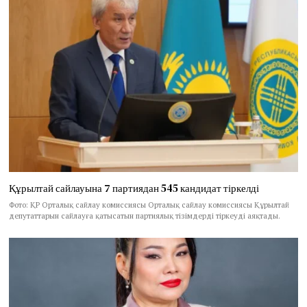
Құрылтай сайлауына 7 партиядан 545 кандидат тіркелді
Фото: ҚР Орталық сайлау комиссиясы Орталық сайлау комиссиясы Құрылтай
депутаттарын сайлауға қатысатын партиялық тізімдерді тіркеуді аяқтады.