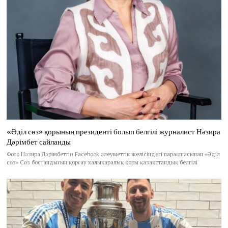
«Әділ сөз» қорының президенті болып белгілі журналист Нәзира
Дәрімбет сайланды
Фото Нәзира Дәрімбеттің Facebook әлеуметтік желісіндегі парақшасынан «Әділ
сөз» Сөз бостандығын қорғау халықаралық қоры қазақстандық белгілі